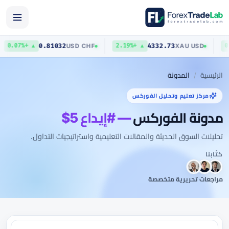
0.81032
4332.73
USD
/
CHF
XAU
/
USD
▲ +0.07%
▲ +2.19%
الرئيسية
المدونة
مركز تعليم وتحليل الفوركس
مدونة الفوركس
— #إيداع 5$
تحليلات السوق الحديثة والمقالات التعليمية واستراتيجيات التداول.
كتّابنا
مراجعات تحريرية متخصصة