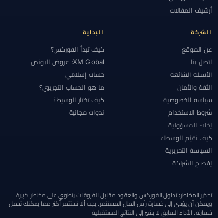
#الأهلية
#الإستراتيجية
#الإمارات
#الإيداع
#الاتحاد الأوروبي
أرشيف المقالات
#الاحتياطي الفيدرالي
#الاحتيال
#الارتباط
#الاستراتيجيات
#الاستراتيجية
#الانضباط
#البحرين
#البرازيل
#البنوك المركزية
الشركة
البداية
#التحقق
#التحليل الأساسي
#التحليل التقني
#التحليل الفني
عن الموقع
كيف تبدأ الفوركس؟
#التحوط
#التداول اليدوي
#التداول اليومي
#التداول بالنسخ
اتصل بنا
XM Global: عروض البونص
#التداول عبر الهاتف
#التداول من الهاتف
#التشيك
#التضخم
الأسئلة الشائعة
حساب إسلامي
الثقة والأمان
ما هو الحساب التجريبي؟
#التعليم
#التقويم الاقتصادي
#التكاليف
#التنظيم
#التنفيذ
سياسة الخصوصية
كيف تختار الوسيط؟
#التوعية بالاحتيال
#الثقة
#الجزائر
#الجلسات
#الجنيه الإسترليني
شروط الاستخدام
ندوات مجانية
#الحاسبات
#الحد الأدنى للإيداع
#الحساب الإسلامي
#الحساب الصغير
إخلاء المسؤولية
#الحسابات
#الحسابات الكبيرة
#الحسابات الممولة
#الخدمة
#الخليج
كيف نقيّم الوسطاء
#الدعم والمقاومة
#الدول المقيدة
#الدولار
#الذكاء الاصطناعي
السياسة التحريرية
#الذهب
#الرافعة المالية
#الربح والخسارة
#الرسوم البيانية
إفصاح الشراكة
#الرسوم والسبريد
#السبريد
#السحب
#السحوبات
#السعودية
#السكالبينغ
#السويد
#السياسة النقدية
#الشارت
#الشرق الأوسط
تحذير المخاطر: تداول الفوركس والعقود مقابل الفروقات ينطوي على مخاطر كبيرة
#الشرق الأوسط وشمال أفريقيا
#الشموع اليابانية
#الصين
ويمكن أن يؤدي إلى خسارة رأس المال المستثمر. يجب ألا تستثمر أكثر مما يمكنك تحمل
خسارته. الأداء السابق لا يشير إلى النتائج المستقبلية.
#العالم العربي
#العراق
#العرض والطلب
#العناية الواجبة
#الفروق