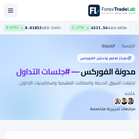
0.81032
4331.54
USD
/
CHF
XAU
/
USD
▲ +0.07%
▲ +2.17%
الرئيسية
المدونة
مركز تعليم وتحليل الفوركس
مدونة الفوركس
— #جلسات التداول
تحليلات السوق الحديثة والمقالات التعليمية واستراتيجيات التداول.
كتّابنا
مراجعات تحريرية متخصصة