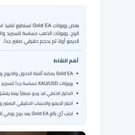
جميع الأدلة
القاموس
دورات الفوركس
من 50 عملة، اتجاهان.
جميع الأدوات
الربح. روبوتات الذهب حساسة للسبريد والان
الديمو أولاً ثم بحجم حقيقي صغير جداً.
أهم النقاط
Gold EA يمكنه أتمتة الدخول والخروج وقواعد المخاطرة، لكنه لا يضمن الربح
روبوتات XAU/USD حساسة جداً للسبريد والانزلاق والأخبار وتنفيذ الوسيط
الاختبار الخلفي قد يبدو ممتازاً بينما ي
اختبار الديمو والحساب الحقيقي الصغير و
تجنب أي بائع Gold EA يعد بربح يومي ثابت أو تداول بلا خسارة