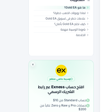
ما هو Gold EA؟
لماذا روبوتات الذهب خطرة؟
علامات خطر في تسويق Gold EA
كيف تختبر Gold EA بأمان؟
شروط الوسيط مهمة
الخلاصة
وسيط عالمي منظم
افتح حساب Exness عبر رابط
الشريك الرسمي
حساب Standard من 10$
حسابات Pro و Raw و Zero غالباً من
200$