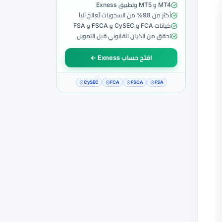
MT4 و MT5 وتطبيق Exness
أكثر من 98% من السحوبات تُعالج آلياً
كيانات FCA و CySEC و FSCA و FSA
تحقق من الكيان القانوني قبل التمويل
افتح حساب Exness ←
CySEC
FCA
FSCA
FSA