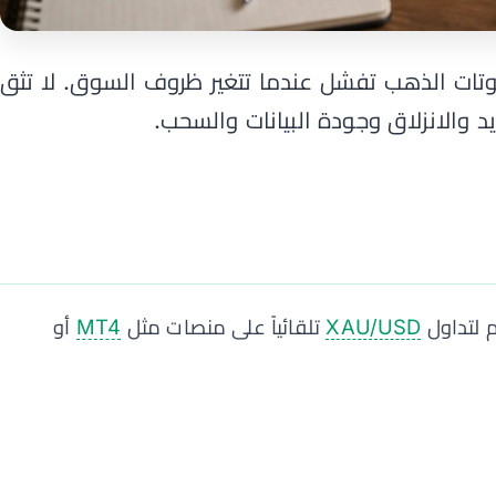
وتات الذهب تفشل عندما تتغير ظروف السوق. لا تثق
يد والانزلاق وجودة البيانات والسحب.
XAU/USD
تلقائياً على منصات مثل
MT4
أو