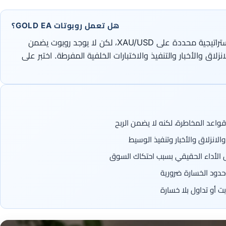
هل تعمل روبوتات GOLD EA؟
بعض روبوتات Gold EA تستطيع تنفيذ استراتيجية محددة على XAU/USD، لكن لا يوجد روبوت يضمن
زلاق والأخبار والتنفيذ والاختبارات الخلفية المفرطة. اختبر على
فشل الأداء الحقيقي بسبب احتكاك السوق
حدود الخسارة ضرورية