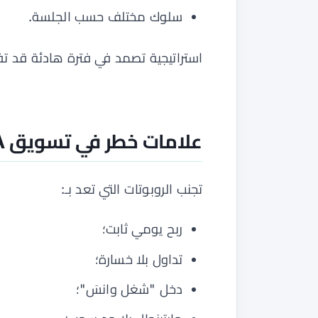
سلوك مختلف حسب الجلسة.
استراتيجية تصمد في فترة هادئة قد تفشل أثناء CPI أو
علامات خطر في تسويق Gold EA
تجنب الروبوتات التي تعد بـ:
ربح يومي ثابت؛
تداول بلا خسارة؛
دخل "شغل وانسَ"؛