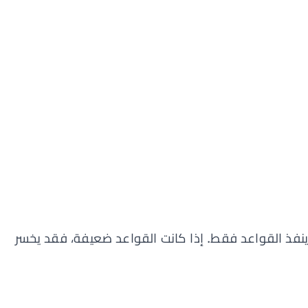
ت ينفذ القواعد فقط. إذا كانت القواعد ضعيفة، فقد يخسر