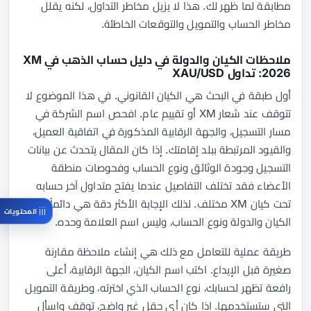
مطابقة لما ظهر لك. هذا لا يزيل مخاطر التداول، لكنه يقلل
مخاطر الحساب والتمويل والتوقعات الخاطئة.
ملاحظات الكيان والدولة في دليل حساب الذهب في XM
2026: تداول XAU/USD
أول طبقة في البحث هي الكيان القانوني. في هذا الموضوع لا
تتوقف عند شعار XM أو تقييم عام. افحص اسم الشركة في
مسار التسجيل، والجهة الرقابية المذكورة في اتفاقية العميل،
والقيود المرتبطة ببلد إقامتك. إذا كان المقال يتحدث عن بيانات
التسجيل وجودة الوثائق ونوع الحساب وفحوصات منطقة
الأعضاء فقد تختلف التفاصيل عندما يفتح متداول آخر حسابه
تحت كيان XM مختلف. لذلك الإجابة الأكثر دقة هي دائماً:
المحتويات
الكيان والدولة ونوع الحساب، وليس اسم العلامة وحده.
طريقة عملية للتعامل مع ذلك هي إنشاء ملاحظة مقارنة
صغيرة قبل الإيداع. اكتب اسم الكيان، الجهة الرقابية، أعلى
رافعة تظهر لحسابك، نوع الحساب الذي اخترته، وطريقة التمويل
التي ستستخدمها. إذا كان أي حقل غير واضح، توقف واسأل