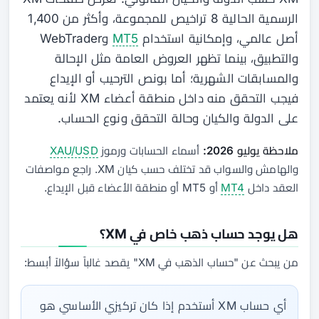
الرسمية الحالية 8 تراخيص للمجموعة، وأكثر من 1,400
أصل عالمي، وإمكانية استخدام
MT5
وWebTrader
والتطبيق، بينما تظهر العروض العامة مثل الإحالة
والمسابقات الشهرية؛ أما بونص الترحيب أو الإيداع
فيجب التحقق منه داخل منطقة أعضاء XM لأنه يعتمد
على الدولة والكيان وحالة التحقق ونوع الحساب.
ملاحظة يوليو 2026:
أسماء الحسابات ورموز
XAU/USD
والهامش والسواب قد تختلف حسب كيان XM. راجع مواصفات
العقد داخل
MT4
أو MT5 أو منطقة الأعضاء قبل الإيداع.
هل يوجد حساب ذهب خاص في XM؟
من يبحث عن "حساب الذهب في XM" يقصد غالباً سؤالاً أبسط:
أي حساب XM أستخدم إذا كان تركيزي الأساسي هو