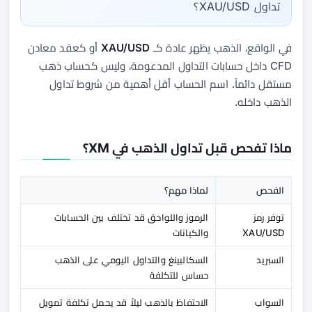
تداول XAU/USD؟
في الواقع، الذهب يظهر عادة كـ
XAU/USD
أو كعقد معادن
CFD داخل حسابات التداول المدعومة، وليس كحساب ذهب
مستقل دائماً. اسم الحساب أقل أهمية من شروط تداول
الذهب داخله.
ماذا تفحص قبل تداول الذهب في XM؟
الفحص
لماذا مهم؟
توفر رمز
الرموز واللواحق قد تختلف بين الحسابات
XAU/USD
والكيانات
السبريد
السكالبينغ والتداول اليومي على الذهب
حساس للتكلفة
السواب
الاحتفاظ بالذهب ليلاً قد يحمل تكلفة تمويل