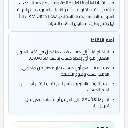
حسابات MT4 أو MT5 المتاحة، وليس عبر حساب ذهب
منفصل فقط. اختر الحساب بناءً على السبريد، حجم اللوت،
السواب، المنصة وخطة المخاطر. XM Ultra Low غالباً
أول خيار يقارنه متداولو الذهب الأفراد.
أهم النقاط
لا تحتاج غالباً إلى حساب ذهب منفصل في XM؛ السؤال
العملي هو أي إعداد حساب يناسب XAU/USD
Ultra Low هو أول حساب يقارنه كثير من متداولي
الذهب بسبب وضوح التكلفة
حجم اللوت والسبريد والسواب وتقلب الأخبار أهم من
اسم الحساب
اختبر XAU/USD على الديمو أو بحساب صغير قبل
تمويل جاد