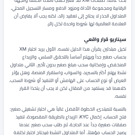
بحث عامة. صفحات XM قد تتغير حسب نافذة الحملة والجهة
الرقابية ومجموعة الأداة ومزود الدفع ومسار التسجيل المحلي.
المتداول الحذر لا يحتاج إلى تعقيد زائد، لكنه يجب ألا يفترض أن
العلامة العالمية لها شروط واحدة لكل زائر.
سيناريو قرار واقعي
تخيل مبتدئين يقرآن هذا الدليل نفسه. الأول يريد اختبار XM
بحساب صغير جداً ويهتم أساساً بالتحقق السلس، والإيداع
المنخفض، وإمكانية سحب مبلغ صغير بدون تأخير. الثاني متداول
نشط يهتم أكثر بالسبريد، والسواب، واستقرار المنصة، وهل يؤثر
العرض أو نوع الحساب على الهامش أو التنفيذ أو شروط السحب.
كلاهما قد يستفيد من المقال، لكن لا يجب أن يتخذا القرار
نفسه.
بالنسبة للمبتدئ، الخطوة الأفضل غالباً هي اختبار تشغيلي صغير:
فتح الحساب، إكمال KYC، الإيداع بالطريقة المقصودة، تنفيذ
صفقات صغيرة جداً عند الحاجة، ثم طلب سحب صغير عندما
يصبح الحساب مؤهلاً. أما المتداول النشط فيحتاج اختبار تكلفة