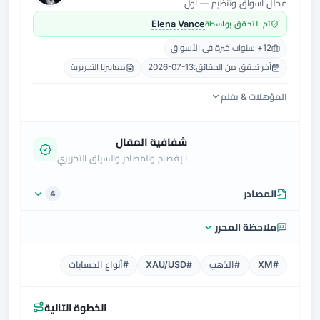
محلل أسواق وتنظيم — أول
تم التحقق بواسطة
Elena Vance
12+ سنوات خبرة في الأسواق
آخر تحقق من الحقائق:
2026-07-13
معاييرنا التحريرية
المؤهلات & بقلم
شفافية المقال
الإفصاح والمصادر والسياق التحريري
المصادر
4
ملاحظة المحرر
#XM
#الذهب
#XAU/USD
#أنواع الحسابات
الخطوة التالية