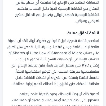
الحسابات المتاحة قبل الإيداع. إذا تعارضت أي معلومة في
المقال مع الشاشة الرسمية الحية داخل الحساب، فاعتمد
الشاشة الرسمية كمصدر نهائي وتعامل مع المقال كشرح
تعليمي وسياقي.
قائمة تحقق عملية
استخدم قائمة قصيرة قبل تنفيذ أي خطوة. أولاً، تأكد أن الميزة
متاحة لبلد الإقامة وليس فقط للجنسية. ثانياً، افحص هل تنطبق
على حساب Micro أو Standard أو Ultra Low أو Shares أو
الحساب الإسلامي أو حسابات النسخ. ثالثاً، تحقق هل يجب
إكمال KYC قبل تفعيل الميزة. رابعاً، قارن طريقة الإيداع التي
ستستخدمها بطريقة السحب التي تتوقع استخدامها لاحقاً.
خامساً، احتفظ بنسخة من الشروط أو لقطات الشاشة داخل
منطقة الأعضاء حتى تقارنها إذا أعطاك الدعم إجابة مختلفة.
أهمية ذلك أن بحث الوسطاء يصبح ضعيفاً عندما يعتمد
المتداول على صور قديمة أو تعليقات اجتماعية أو مقتطفات