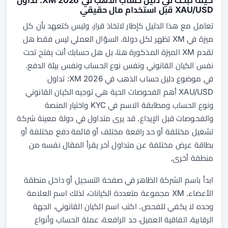
XAU/USD قبل استخدام مال حقيقي
تعامل مع هذا الدليل كإطار لاتخاذ قرار، وليس كتعهد بأن كل
ميزة في XM تظهر لكل دولة. السؤال العملي ليس فقط هل
تقدم XM الميزة المذكورة هنا، بل هل حسابك أنت يفتح تحت
نفس الكيان القانوني ونفس نوع الحساب ونفس بيئة الدفع.
في موضوع دليل حساب الذهب في XM 2026: تداول
XAU/USD أهم الفحوصات الحية هي توجيه الكيان القانوني
ونوع الحساب ومطابقة الاسم في KYC واختيار المنصة
والفحوصات قبل الإيداع. قد يرى متداول في دولة معينة شركة
تشغيل مختلفة أو حد رافعة مختلف أو قائمة دفع مختلفة أو
بطاقة عرض مختلفة عن متداول آخر يقرأ المقال نفسه من
منطقة أخرى.
ابدأ باسم الشركة الظاهر في صفحة التسجيل أو داخل منطقة
الأعضاء. XM مجموعة متعددة الكيانات، لذلك اسم العلامة
وحده لا يكفي للفحص. اكتب اسم الكيان القانوني، الجهة
الرقابية، اتفاقية العميل، حد الرافعة، عملة الحساب وأنواع