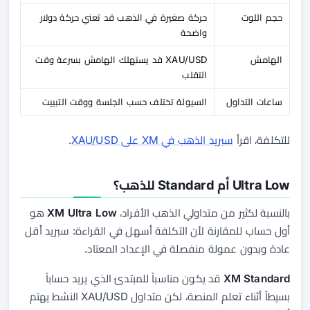
حجم اللوت
حركة صغيرة في الذهب قد تعني حركة دولار
واضحة
الهامش
XAU/USD قد يستهلك الهامش بسرعة وقت
التقلب
ساعات التداول
السيولة تختلف حسب الجلسة ووقت التبييت
للتكلفة، اقرأ
سبريد الذهب في XM على XAU/USD
.
Ultra Low أم Standard للذهب؟
بالنسبة لكثير من متداولي الذهب الأفراد،
XM Ultra Low
هو
أول حساب للمقارنة لأن التكلفة أسهل في القراءة: سبريد أقل
عادة وبدون عمولة منفصلة في الإعداد المعتاد.
XM Standard
قد يكون مناسباً للمبتدئ الذي يريد حساباً
بسيطاً أثناء تعلم المنصة، لكن متداول XAU/USD النشط يهتم