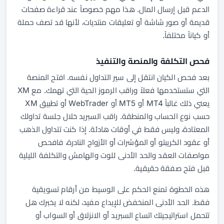
الدعم قبل إرسال المال. هذا مهم خصوصاً عند قراءة صفحات
قديمة أو صور شاشة أو تعليقات منتديات، لأنها قد تصف حملة
أو كياناً مختلفاً.
فحص التكلفة والمنصة والتنفيذ
بعد فحص الكيان انتقل إلى سير التداول نفسه. افتح المنصة
التي ستستخدمها فعلاً وراقب الرموز الحية التي تهمك. مع XM
يعني ذلك غالباً MT4 أو MT5 أو WebTrader أو تطبيق XM
حسب نوع الحساب والمنطقة. راقب السبريد خلال جلسة تداولك
المعتادة، وليس فقط في أوقات هادئة. إذا كنت تتداول الذهب
أو عقود الكريبتو أو المؤشرات أو الأزواج النادرة، فافحص
مواصفات العقد والحد الأدنى للوت والهامش والتكلفة الليلية
قبل فتح صفقة حقيقية.
هذه الخطوة تمنع الحكم على الوسيط من أرقام تسويقية
فقط. الحد الأدنى المنخفض للإيداع مفيد، لكنه لا يخبرك هل
تتحمل استراتيجيتك اتساع السبريد أو الانزلاق أو السواب أو