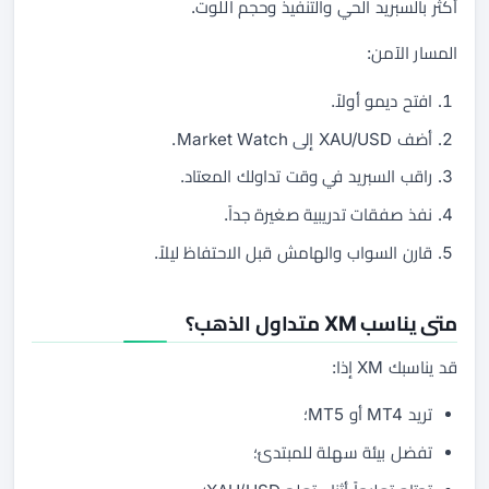
أكثر بالسبريد الحي والتنفيذ وحجم اللوت.
المسار الآمن:
افتح ديمو أولاً.
أضف XAU/USD إلى Market Watch.
راقب السبريد في وقت تداولك المعتاد.
نفذ صفقات تدريبية صغيرة جداً.
قارن السواب والهامش قبل الاحتفاظ ليلاً.
متى يناسب XM متداول الذهب؟
قد يناسبك XM إذا:
تريد MT4 أو MT5؛
تفضل بيئة سهلة للمبتدئ؛