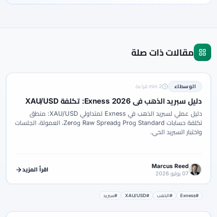
مقالات ذات صلة
الوسطاء
2 min قراءة
دليل سبريد الذهب في Exness 2026: تكلفة XAU/USD
دليل عملي لسبريد الذهب في Exness لمتداولي XAU/USD: منطق
تكلفة حسابات Standard وPro وRaw Spread وZero، العمولة، الجلسات
واختبار السبريد الحي.
Marcus Reed
اقرأ المزيد
07 يوليو 2026
#Exness
#الذهب
#XAU/USD
#سبريد