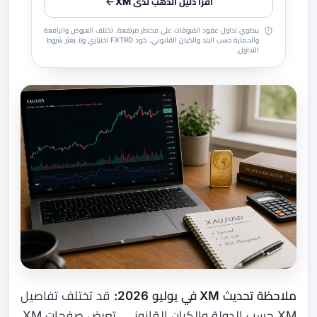
اقرأ دليل الذهب لدى XM
ينطوي تداول عقود الفروقات على مخاطر مرتفعة. تختلف العروض والرافعة
والحماية حسب البلد والكيان القانوني. كود FXTRD اختياري ولا يغيّر شروط
التداول.
ملاحظة تحديث XM في يوليو 2026:
قد تختلف تفاصيل
XM حسب الدولة والكيان القانوني. تعرض صفحات XM