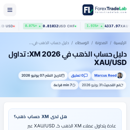
70403
0.81032
4337.
AUD
/
USD
USD
/
CHF
▲ +0.07%
▲ +1.93%
الرئيسية
المدونة
الوسطاء
دليل حساب الذهب في XM 2026: تداول XAU/USD
دليل حساب الذهب في XM 2026: تداول
XAU/USD
Marcus Reed
0 تعليق
تاريخ النشر:
07 يوليو 2026
تم التحديث:
31 يوليو 2026
7 min قراءة
هل لدى XM حساب ذهب؟
عادة يتداول عملاء XM الذهب كـ XAU/USD عبر