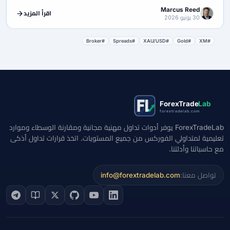
Marcus Reed
اقرأ المزيد
30 يونيو 2026
#Broker
#Spreads
#XAU/USD
#Gold
#XM
ForexTrade
Lab
forextradelab.com
ForexTradeLab يوفر أدوات تداول مهنية مجانية ومقارنة الوسطاء وموارد
تعليمية لمتداولي الفوركس من جميع المستويات. اتخذ قرارات تداول أذكى
مع حاسباتنا وأدلتنا.
تواصل معنا:
info@forextradelab.com