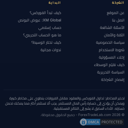
الشركة
البداية
عن الموقع
كيف تبدأ الفوركس؟
اتصل بنا
XM Global: عروض البونص
الأسئلة الشائعة
حساب إسلامي
الثقة والأمان
ما هو الحساب التجريبي؟
سياسة الخصوصية
كيف تختار الوسيط؟
شروط الاستخدام
ندوات مجانية
إخلاء المسؤولية
كيف نقيّم الوسطاء
السياسة التحريرية
إفصاح الشراكة
تحذير المخاطر: تداول الفوركس والعقود مقابل الفروقات ينطوي على مخاطر كبيرة
ويمكن أن يؤدي إلى خسارة رأس المال المستثمر. يجب ألا تستثمر أكثر مما يمكنك تحمل
خسارته. الأداء السابق لا يشير إلى النتائج المستقبلية.
© 2026 ForexTradeLab.com - جميع الحقوق محفوظة.