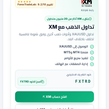
★★★★★
تقييم ForexTradeLab: 9.2/10
رابط شراكة
يثق بـ XM أكثر من 20 مليون متداول
تداول الذهب مع XM
تداول XAUUSD وأدوات ذهب أخرى وفق شروط تنافسية
تختلف باختلاف البلد.
الوصول إلى XAUUSD
منصتا MT4 وMT5
تنفيذ سريع للأوامر
إدارة الصفقات عبر الهاتف
كود الشريك الاختياري
FXTRD
نسخ الكود FXTRD
افتح حساب XM