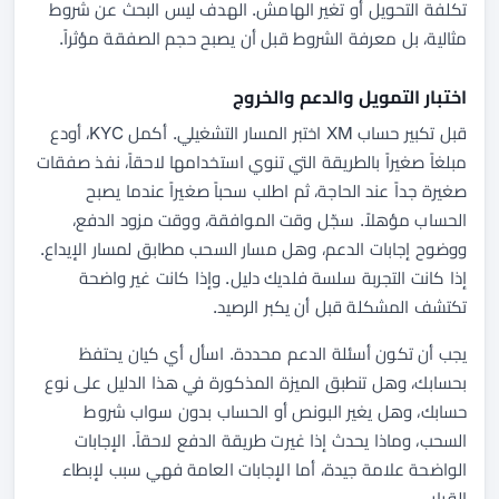
تكلفة التحويل أو تغير الهامش. الهدف ليس البحث عن شروط
مثالية، بل معرفة الشروط قبل أن يصبح حجم الصفقة مؤثراً.
اختبار التمويل والدعم والخروج
قبل تكبير حساب XM اختبر المسار التشغيلي. أكمل KYC، أودع
مبلغاً صغيراً بالطريقة التي تنوي استخدامها لاحقاً، نفذ صفقات
صغيرة جداً عند الحاجة، ثم اطلب سحباً صغيراً عندما يصبح
الحساب مؤهلاً. سجّل وقت الموافقة، ووقت مزود الدفع،
ووضوح إجابات الدعم، وهل مسار السحب مطابق لمسار الإيداع.
إذا كانت التجربة سلسة فلديك دليل. وإذا كانت غير واضحة
تكتشف المشكلة قبل أن يكبر الرصيد.
يجب أن تكون أسئلة الدعم محددة. اسأل أي كيان يحتفظ
بحسابك، وهل تنطبق الميزة المذكورة في هذا الدليل على نوع
حسابك، وهل يغير البونص أو الحساب بدون سواب شروط
السحب، وماذا يحدث إذا غيرت طريقة الدفع لاحقاً. الإجابات
الواضحة علامة جيدة، أما الإجابات العامة فهي سبب لإبطاء
القرار.