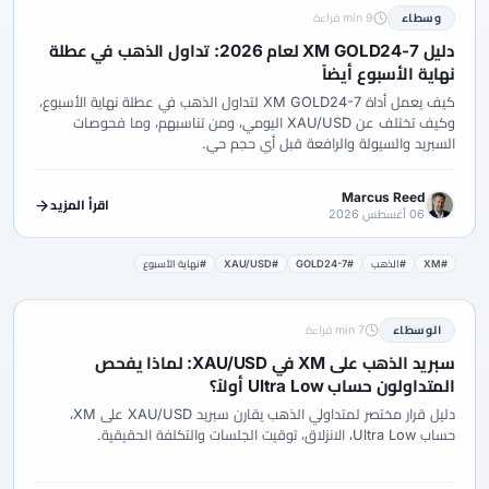
وسطاء
9 min قراءة
دليل XM GOLD24-7 لعام 2026: تداول الذهب في عطلة
نهاية الأسبوع أيضاً
كيف يعمل أداة XM GOLD24-7 لتداول الذهب في عطلة نهاية الأسبوع،
وكيف تختلف عن XAU/USD اليومي، ومن تناسبهم، وما فحوصات
السبريد والسيولة والرافعة قبل أي حجم حي.
Marcus Reed
اقرأ المزيد
06 أغسطس 2026
#XM
#الذهب
#GOLD24-7
#XAU/USD
#نهاية الأسبوع
الوسطاء
7 min قراءة
سبريد الذهب على XM في XAU/USD: لماذا يفحص
المتداولون حساب Ultra Low أولاً؟
دليل قرار مختصر لمتداولي الذهب يقارن سبريد XAU/USD على XM،
حساب Ultra Low، الانزلاق، توقيت الجلسات والتكلفة الحقيقية.