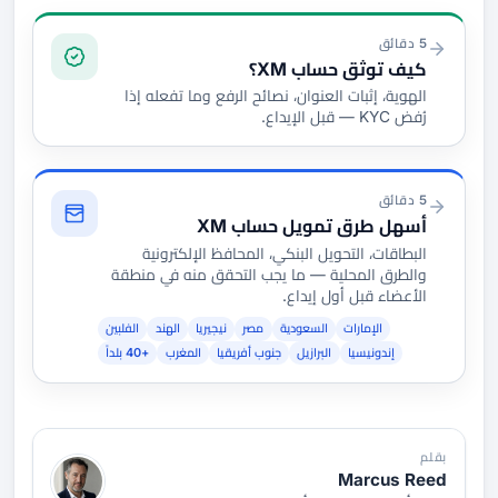
التوثيق والتمويل
5 دقائق
كيف توثق حساب XM؟
الهوية، إثبات العنوان، نصائح الرفع وما تفعله إذا
رُفض KYC — قبل الإيداع.
5 دقائق
أسهل طرق تمويل حساب XM
البطاقات، التحويل البنكي، المحافظ الإلكترونية
والطرق المحلية — ما يجب التحقق منه في منطقة
الأعضاء قبل أول إيداع.
الإمارات
السعودية
مصر
نيجيريا
الهند
الفلبين
إندونيسيا
البرازيل
جنوب أفريقيا
المغرب
+40 بلداً
بقلم
Marcus Reed