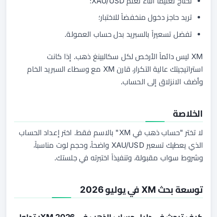
تحتاج تعليماً أثناء تعلم XAU/USD؛
تريد حاجز دخول منخفضاً للاختبار؛
تفضل تسعيراً بالسبريد بدل حساب العمولة.
XM ليس دائماً الأرخص لكل سكالبينغ ذهب. إذا كانت
استراتيجيتك عالية التكرار، قارن XM مع وسطاء السبريد الخام
وأضف الانزلاق إلى الحساب.
الخلاصة
لا تختر "حساب ذهب في XM" بالاسم فقط. اختر إعداد الحساب
الذي يعطيك تسعير XAU/USD واضحاً، وحجم لوت مناسباً،
وشروط سواب مقبولة، وتنفيذاً اختبرته في جلستك.
توسعة بحث XM في يوليو 2026
كيف تبحث في دليل حساب الذهب في XM 2026: تداول