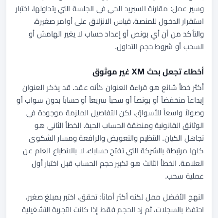
وسير عمل: مقارنة السبريد الحي في الجلسة التي يتداولها، اختبار
استقرار الدخول للمنصة، قياس الانزلاق على أوامر صغيرة،
والتأكد من أن أي بونص أو إعداد حساب لا يغير الهامش أو
السحب أو شروط حجم التداول.
أخطاء تجعل بحث XM غير موثوق
أكثر خطأ شائع هو قراءة العنوان كأنه عقد. قد يذكر العنوان
إيداعاً منخفضاً أو بونصاً أو سحباً سريعاً أو حساباً بدون سواب أو
وصولاً واسعاً للأسواق، لكن التفاصيل الملزمة موجودة في
الوثائق القانونية ومنطقة الحساب الحية. الخطأ الثاني هو
تجاهل الكيان. التنظيم والتعويض والرافعة ومسار الشكوى
كلها مرتبطة بالشركة التي تفتح حسابك، لا بالانطباع العام عن
العلامة. الخطأ الثالث هو تكبير حجم الحساب قبل اختبار أول
عملية سحب.
النهج الأفضل ممل لكنه أكثر أماناً: تحقق، اختبر بمبلغ صغير،
احتفظ بالسجلات، ثم زد الحجم فقط إذا كانت التجربة التشغيلية