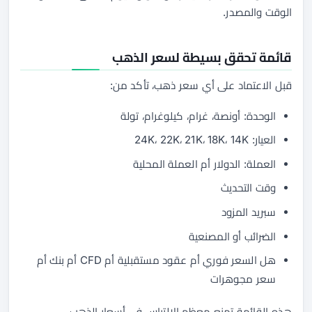
الوقت والمصدر.
قائمة تحقق بسيطة لسعر الذهب
قبل الاعتماد على أي سعر ذهب، تأكد من:
الوحدة: أونصة، غرام، كيلوغرام، تولة
العيار: 24K، 22K، 21K، 18K، 14K
العملة: الدولار أم العملة المحلية
وقت التحديث
سبريد المزود
الضرائب أو المصنعية
هل السعر فوري أم عقود مستقبلية أم CFD أم بنك أم
سعر مجوهرات
هذه القائمة تمنع معظم الالتباس في أسعار الذهب.