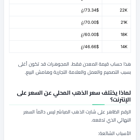
22K
73.34$/غ
21K
70.00$/غ
18K
60.00$/غ
14K
46.66$/غ
هذا حساب قيمة المعدن فقط. المجوهرات قد تكون أغلى
بسبب التصميم والعمل والعلامة التجارية وهامش البيع.
لماذا يختلف سعر الذهب المحلي عن السعر على
الإنترنت؟
الرقم الظاهر على شارت الذهب المباشر ليس دائماً السعر
النهائي الذي تدفعه.
الأسباب الشائعة: