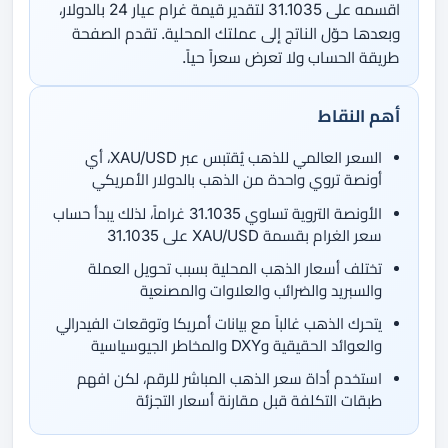
اقسمه على 31.1035 لتقدير قيمة غرام عيار 24 بالدولار،
وبعدها حوّل الناتج إلى عملتك المحلية. تقدم الصفحة
طريقة الحساب ولا تعرض سعراً حياً.
أهم النقاط
السعر العالمي للذهب يُقتبس عبر XAU/USD، أي
أونصة تروي واحدة من الذهب بالدولار الأمريكي
الأونصة التروية تساوي 31.1035 غراماً، لذلك يبدأ حساب
سعر الغرام بقسمة XAU/USD على 31.1035
تختلف أسعار الذهب المحلية بسبب تحويل العملة
والسبريد والضرائب والعلاوات والمصنعية
يتحرك الذهب غالباً مع بيانات أمريكا وتوقعات الفيدرالي
والعوائد الحقيقية وDXY والمخاطر الجيوسياسية
استخدم أداة سعر الذهب المباشر للرقم، لكن افهم
طبقات التكلفة قبل مقارنة أسعار التجزئة