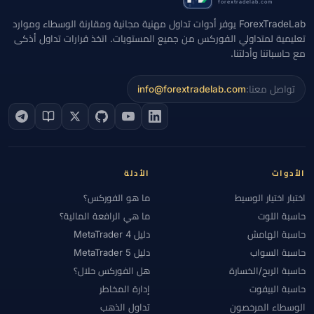
forextradelab.com
ForexTradeLab يوفر أدوات تداول مهنية مجانية ومقارنة الوسطاء وموارد
تعليمية لمتداولي الفوركس من جميع المستويات. اتخذ قرارات تداول أذكى
مع حاسباتنا وأدلتنا.
تواصل معنا:
info@forextradelab.com
الأدوات
الأدلة
اختبار اختيار الوسيط
ما هو الفوركس؟
حاسبة اللوت
ما هي الرافعة المالية؟
حاسبة الهامش
دليل MetaTrader 4
حاسبة السواب
دليل MetaTrader 5
حاسبة الربح/الخسارة
هل الفوركس حلال؟
حاسبة البيفوت
إدارة المخاطر
الوسطاء المرخصون
تداول الذهب