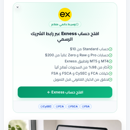
وسيط عالمي منظم
افتح حساب Exness عبر رابط الشريك
الرسمي
حساب Standard من 10$
حسابات Pro و Raw و Zero غالباً من 200$
MT4 و MT5 وتطبيق Exness
أكثر من 98% من السحوبات تُعالج آلياً
كيانات FCA و CySEC و FSCA و FSA
تحقق من الكيان القانوني قبل التمويل
افتح حساب Exness ←
CySEC
FCA
FSCA
FSA