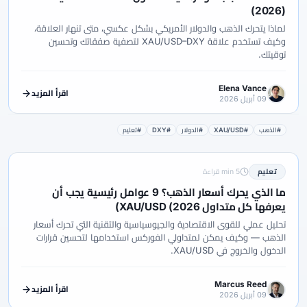
(2026)
لماذا يتحرك الذهب والدولار الأمريكي بشكل عكسي، متى تنهار العلاقة،
وكيف تستخدم علاقة XAU/USD–DXY لتصفية صفقاتك وتحسين
توقيتك.
Elena Vance
اقرأ المزيد
09 أبريل 2026
#الذهب
#XAU/USD
#الدولار
#DXY
#تعليم
تعليم
5 min قراءة
ما الذي يحرك أسعار الذهب؟ 9 عوامل رئيسية يجب أن
يعرفها كل متداول XAU/USD (2026)
تحليل عملي للقوى الاقتصادية والجيوسياسية والتقنية التي تحرك أسعار
الذهب — وكيف يمكن لمتداولي الفوركس استخدامها لتحسين قرارات
الدخول والخروج في XAU/USD.
Marcus Reed
اقرأ المزيد
09 أبريل 2026