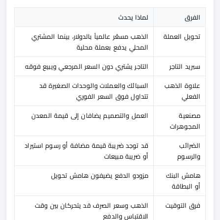
الفرق
لماذا يحدث
تحويل العملة
الذهب مسعّر عالمياً بالدولار، بينما المشتري
المحلي يدفع بعملة محلية
سبريد التاجر
التاجر يشتري دون السعر المرجعي ويبيع فوقه
علاوة الذهب
السبائك والعملات والوحدات الصغيرة قد
الفعلي
تتداول فوق السعر الفوري
مصنعية
العمل والتصميم يضافان إلى قيمة المعدن
المجوهرات
الضرائب
قد توجد ضريبة قيمة مضافة أو رسوم استيراد
والرسوم
أو ضريبة مبيعات
هامش البنك
مزودو الدفع يضيفون هامش تحويل
أو البطاقة
فرق التوقيت
الذهب وسعر الصرف قد يتحركان بين وقت
الاقتباس والدفع