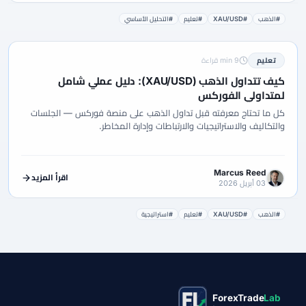
#الذهب
#XAU/USD
#تعليم
#التحليل الأساسي
تعليم
9 min قراءة
كيف تتداول الذهب (XAU/USD): دليل عملي شامل
لمتداولي الفوركس
كل ما تحتاج معرفته قبل تداول الذهب على منصة فوركس — الجلسات
والتكاليف والاستراتيجيات والارتباطات وإدارة المخاطر.
Marcus Reed
اقرأ المزيد
03 أبريل 2026
#الذهب
#XAU/USD
#تعليم
#استراتيجية
ForexTrade
Lab