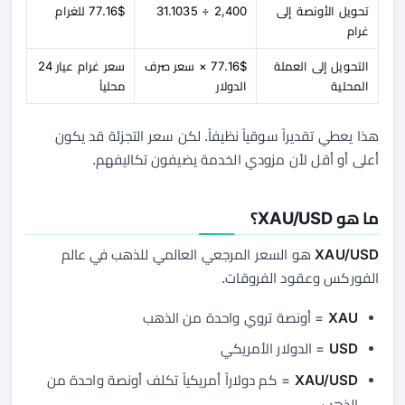
تحويل الأونصة إلى
2,400 ÷ 31.1035
77.16$ للغرام
غرام
التحويل إلى العملة
77.16$ × سعر صرف
سعر غرام عيار 24
المحلية
الدولار
محلياً
هذا يعطي تقديراً سوقياً نظيفاً. لكن سعر التجزئة قد يكون
أعلى أو أقل لأن مزودي الخدمة يضيفون تكاليفهم.
ما هو XAU/USD؟
XAU/USD
هو السعر المرجعي العالمي للذهب في عالم
الفوركس وعقود الفروقات.
XAU
= أونصة تروي واحدة من الذهب
USD
= الدولار الأمريكي
XAU/USD
= كم دولاراً أمريكياً تكلف أونصة واحدة من
الذهب