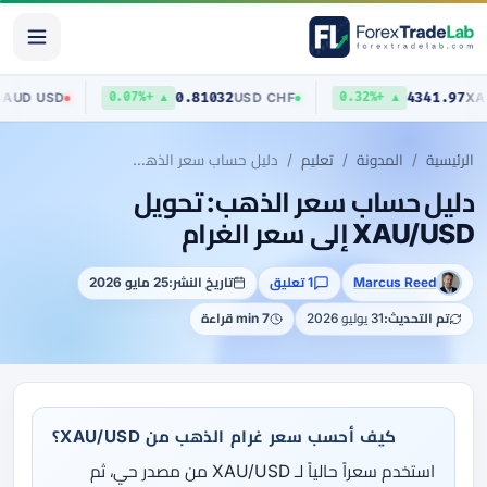
0.70403
0.81032
AUD
/
USD
USD
/
CHF
▼ 0.03%
▲ +0.07%
▲ +0.32%
الرئيسية
المدونة
تعليم
دليل حساب سعر الذهب: تحويل XAU/USD إلى سعر الغرام
دليل حساب سعر الذهب: تحويل
XAU/USD إلى سعر الغرام
Marcus Reed
1 تعليق
تاريخ النشر:
25 مايو 2026
تم التحديث:
31 يوليو 2026
7 min قراءة
كيف أحسب سعر غرام الذهب من XAU/USD؟
استخدم سعراً حالياً لـ XAU/USD من مصدر حي، ثم