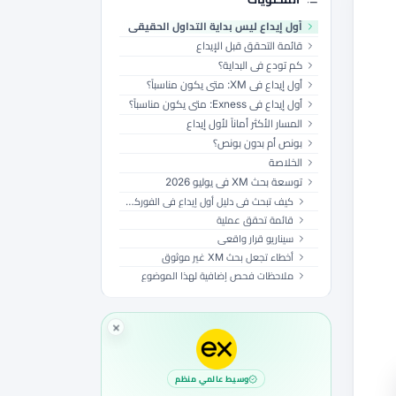
أول إيداع ليس بداية التداول الحقيقي
قائمة التحقق قبل الإيداع
كم تودع في البداية؟
أول إيداع في XM: متى يكون مناسباً؟
أول إيداع في Exness: متى يكون مناسباً؟
المسار الأكثر أماناً لأول إيداع
بونص أم بدون بونص؟
الخلاصة
توسعة بحث XM في يوليو 2026
كيف تبحث في دليل أول إيداع في الفوركس 2026: XM أم Exness؟ قبل استخدام مال حقيقي
قائمة تحقق عملية
سيناريو قرار واقعي
أخطاء تجعل بحث XM غير موثوق
ملاحظات فحص إضافية لهذا الموضوع
وسيط عالمي منظم