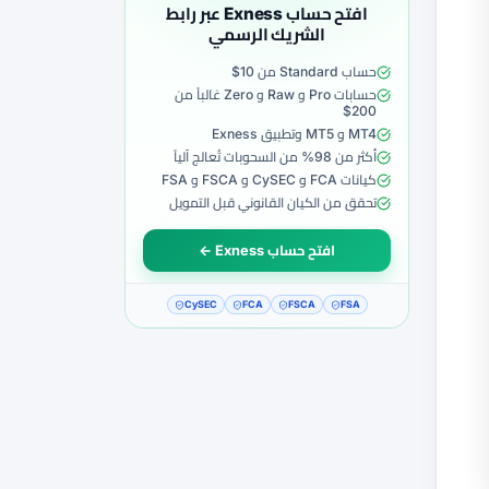
افتح حساب Exness عبر رابط
الشريك الرسمي
حساب Standard من 10$
حسابات Pro و Raw و Zero غالباً من
200$
MT4 و MT5 وتطبيق Exness
أكثر من 98% من السحوبات تُعالج آلياً
كيانات FCA و CySEC و FSCA و FSA
تحقق من الكيان القانوني قبل التمويل
افتح حساب Exness ←
CySEC
FCA
FSCA
FSA