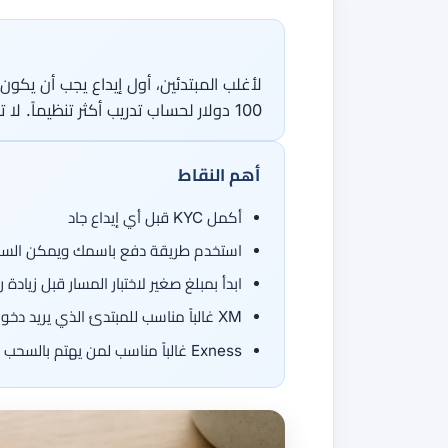
جميع الأدلة
القاموس
دورات الفوركس
من 50 عملة، اتجاهان.
جميع الأدوات
100 دولار لحساب تدريب أكثر تنظيماً. لا تودع مبلغاً كبيراً قبل توثيق الحساب واختبار سحب صغير.
أهم النقاط
أكمل KYC قبل أي إيداع جاد
استخدم طريقة دفع باسمك ويمكن السحب 
ابدأ بمبلغ صغير لاختبار المسار قبل زيادة 
XM غالباً مناسب للمبتدئ الذي يريد دخولاً منخفضاً وتعليماً وبونصاً حيث يتوفر
Exness غالباً مناسب لمن يهتم بالسحب الآلي واختبار حركة المال