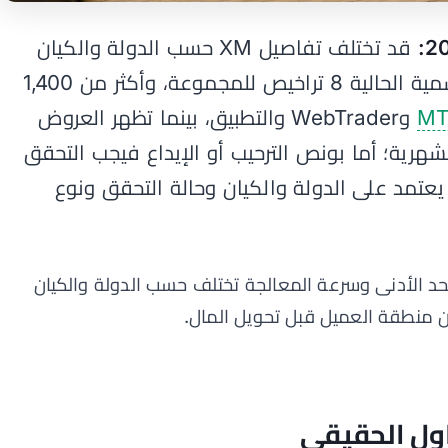
قد تختلف تفاصيل XM حسب الدولة والكيان
القانوني. تعرض صفحات XM الرسمية الحالية 8 تراخيص للمجموعة، وأكثر من 1,400
MT
وWebTrader والتطبيق، بينما تظهر العروض
شهرية؛ أما بونص الترحيب أو الإيداع فيجب التحقق
ل منطقة أعضاء XM لأنه يعتمد على الدولة والكيان وحالة التحقق ونوع
حد الأدنى وسرعة المعالجة تختلف حسب الدولة والكيان
ن منطقة العميل قبل تحويل المال.
اول الحقيقي