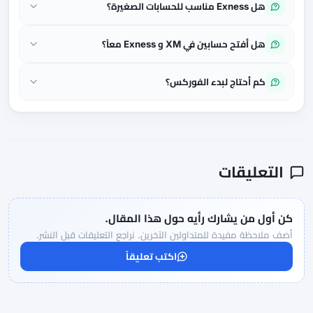
هل Exness مناسب للحسابات الصغيرة؟
هل أفتح حسابين في XM و Exness معاً؟
كم أحتاج لبدء الفوركس؟
التعليقات
كن أول من يشارك رأيه حول هذا المقال.
أضف ملاحظة مفيدة للمتداولين الآخرين. نراجع التعليقات قبل النشر.
اكتب تعليقاً