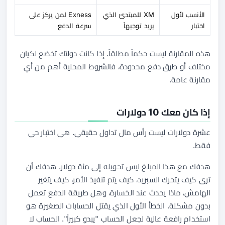
الأنسب لأول
XM للمبتدئ الذي
Exness لمن يركز على
اختبار
يريد توجيهاً
سرعة الدفع
هذه المقارنة ليست حكماً مطلقاً. إذا كانت دولتك تخضع لكيان
مختلف أو طرق دفع محدودة، فالشروط المحلية أهم من أي
مقارنة عامة.
إذا كان معك 10 دولارات
عشرة دولارات ليست رأس مال تداول حقيقي. هي اختبار حي
فقط.
هدفك مع هذا المبلغ ليس تحويله إلى مئة دولار. هدفك أن
ترى كيف يتحرك السبريد، كيف يتم تنفيذ الأمر، كيف يتغير
الهامش، ماذا يحدث عند الخسارة، وهل طريقة الدفع تعمل
بدون مشكلة. الخطأ الأول الذي يقتل الحسابات الصغيرة هو
استخدام رافعة عالية لجعل الحساب "يبدو كبيراً". الحساب لا