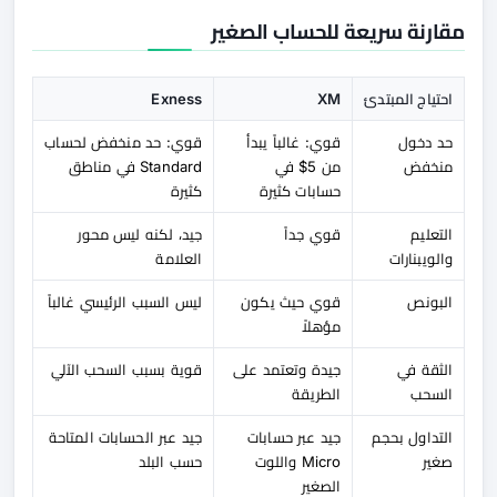
مقارنة سريعة للحساب الصغير
احتياج المبتدئ
XM
Exness
حد دخول
قوي: غالباً يبدأ
قوي: حد منخفض لحساب
منخفض
من 5$ في
Standard في مناطق
حسابات كثيرة
كثيرة
التعليم
قوي جداً
جيد، لكنه ليس محور
والويبنارات
العلامة
البونص
قوي حيث يكون
ليس السبب الرئيسي غالباً
مؤهلاً
الثقة في
جيدة وتعتمد على
قوية بسبب السحب الآلي
السحب
الطريقة
التداول بحجم
جيد عبر حسابات
جيد عبر الحسابات المتاحة
صغير
Micro واللوت
حسب البلد
الصغير