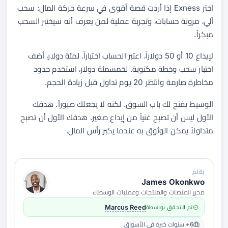
اختر Exness إذا أردت قصة أقوى في سرعة حركة المال: سحب
آلي، مرونة حسابات، وتجربة عملية لمن يعرف أنه سيختبر السحب
مبكراً.
لإيداع 10 أو 50 دولاراً، اعتبر الحساب اختباراً. لمئة دولار، أضف
اختبار سحب وخطة مكتوبة. لخمسمئة دولار، استخدم حدود
مخاطرة صارمة وانتظر 20 يوم تداول قبل زيادة الحجم.
الوسيط يفتح لك باب السوق. لكنه لا يجعلك صبوراً. هدفك
الأول ليس أن تصبح غنياً من إيداع صغير. هدفك الأول أن تصبح
متداولاً يمكن الوثوق به عندما يكبر رأس المال.
بقلم
James Okonkwo
محرر المنصات والمنتجات وعمليات الوسطاء
تم التحقق بواسطة
Marcus Reed
6+ سنوات خبرة في الأسواق