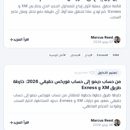
قائمة تحقق عملية لأول إيداع للمتداول الجديد الذي يختار بين XM و
Exness: كم تودع، ماذا تتحقق منه أولاً، أي طريقة دفع تختار، ومتى تختبر
السحب.
Marcus Reed
اقرأ المزيد
07 يوليو 2026
#XM
#Exness
#إيداع
#مبتدئين
#أمان الوسيط
تعليم التداول
7 min قراءة
من حساب ديمو إلى حساب فوركس حقيقي 2026: خارطة
طريق XM و Exness
خارطة طريق خطوة بخطوة للانتقال من حساب فوركس ديمو إلى حساب
حقيقي صغير، مع خيارات XM و Exness، حدود المخاطرة، اختبار السحب
وقواعد التحكم العاطفي.
Marcus Reed
اقرأ المزيد
06 يوليو 2026