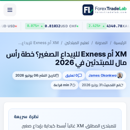
.70403
0.81032
4340
AUD
/
USD
USD
/
CHF
▲ +0.07%
▲ +2.42%
الرئيسية
المدونة
تعليم المبتدئين
XM أم Exness للإيداع الصغير؟ خطة رأس مال للمبتدئين في 2026
XM أم Exness للإيداع الصغير؟ خطة رأس
مال للمبتدئين في 2026
James Okonkwo
0 تعليق
تاريخ النشر:
06 يوليو 2026
تم التحديث:
31 يوليو 2026
7 min قراءة
نظرة سريعة
للمبتدئ المطلق، XM غالباً أبسط كبداية بإيداع صغير.