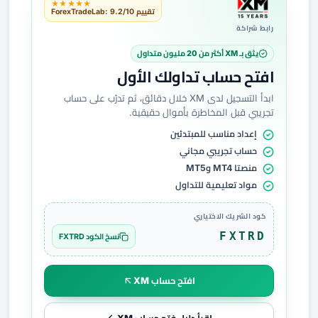
★★★★★
تقييم ForexTradeLab: 9.2/10
رابط شراكة
يثق بـ XM أكثر من 20 مليون متداول
افتح حساب تداولك الأول
ابدأ التسجيل لدى XM خلال دقائق، ثم تدرّب على حساب
تجريبي قبل المخاطرة بأموال حقيقية.
إعداد مناسب للمبتدئين
حساب تجريبي مجاني
منصتا MT4 وMT5
مواد تعليمية للتداول
كود الشريك الاختياري
FXTRD
نسخ الكود FXTRD
افتح حساب XM