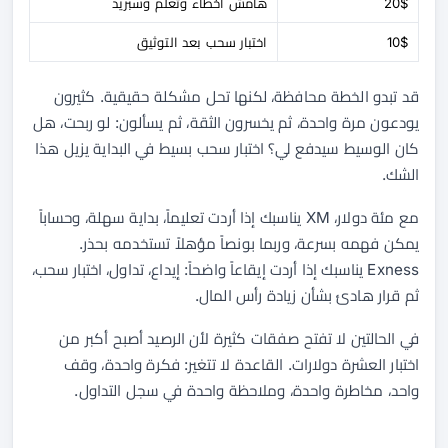
20$
هامش أخطاء وتعلم وسبريد
10$
اختبار سحب بعد التوثيق
قد تبدو الخطة محافظة، لكنها تحل مشكلة حقيقية. كثيرون
يودعون مرة واحدة، ثم يخسرون الثقة، ثم يسألون: لو ربحت، هل
كان الوسيط سيدفع لي؟ اختبار سحب بسيط في البداية يزيل هذا
الشك.
مع مئة دولار، XM يناسبك إذا أردت تعليماً، بداية سهلة، وحساباً
يمكن فهمه بسرعة، وربما بونصاً مؤهلاً تستخدمه بحذر.
Exness يناسبك إذا أردت إيقاعاً واضحاً: إيداع، تداول، اختبار سحب،
ثم قرار هادئ بشأن زيادة رأس المال.
في الحالتين لا تفتح صفقات كثيرة لأن الرصيد أصبح أكبر من
اختبار العشرة دولارات. القاعدة لا تتغير: فكرة واحدة، وقف
واحد، مخاطرة واحدة، وملاحظة واحدة في سجل التداول.