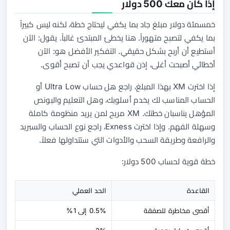
إذا كان معك 500 دولار
خمسمئة دولار مبلغ جاد بما يكفي ليحتاج خطة، لكنه ليس كبيراً
بما يكفي لتصبح متهوراً. هنا يخطئ المبتدئ غالباً. يقول: الآن
أستطيع أن أربح بشكل حقيقي. التفكير الأفضل هو: الآن
أخطائي أصبحت أغلى، إذن قواعدي يجب أن تصبح أقوى.
إذا اخترت XM بهذا المبلغ، راجع هل حساب Ultra Low أو
الحساب المناسب لك يخدم أسلوبك، وهل التعليم والبونص
المؤهل يناسبان خطتك. XM مريح لمن يريد منظومة كاملة
وسهلة الفهم. وإذا اخترت Exness، راجع نوع الحساب والسبريد
والرافعة وطريقة السحب والأدوات التي ستتداولها فعلاً.
خطة قوية لحساب 500 دولار:
القاعدة
الحد العملي
أقصى مخاطرة للصفقة
0.5% إلى 1%