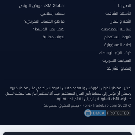
اتصل بنا
XM Global: عروض البونص
الأسئلة الشائعة
حساب إسلامي
الثقة والأمان
ما هو الحساب التجريبي؟
سياسة الخصوصية
كيف تختار الوسيط؟
شروط الاستخدام
ندوات مجانية
إخلاء المسؤولية
كيف نقيّم الوسطاء
السياسة التحريرية
إفصاح الشراكة
تحذير المخاطر: تداول الفوركس والعقود مقابل الفروقات ينطوي على مخاطر كبيرة
ويمكن أن يؤدي إلى خسارة رأس المال المستثمر. يجب ألا تستثمر أكثر مما يمكنك تحمل
خسارته. الأداء السابق لا يشير إلى النتائج المستقبلية.
© 2026 ForexTradeLab.com - جميع الحقوق محفوظة.