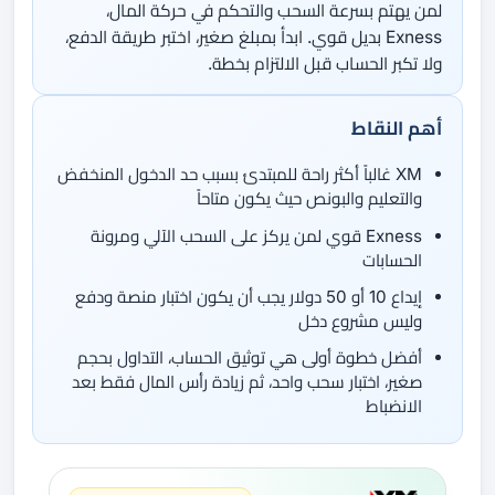
لمن يهتم بسرعة السحب والتحكم في حركة المال،
Exness بديل قوي. ابدأ بمبلغ صغير، اختبر طريقة الدفع،
ولا تكبر الحساب قبل الالتزام بخطة.
أهم النقاط
XM غالباً أكثر راحة للمبتدئ بسبب حد الدخول المنخفض
والتعليم والبونص حيث يكون متاحاً
Exness قوي لمن يركز على السحب الآلي ومرونة
الحسابات
إيداع 10 أو 50 دولار يجب أن يكون اختبار منصة ودفع
وليس مشروع دخل
أفضل خطوة أولى هي توثيق الحساب، التداول بحجم
صغير، اختبار سحب واحد، ثم زيادة رأس المال فقط بعد
الانضباط