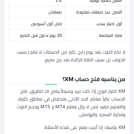
أقصى خسارة يومية
2%
أقصى عدد صفقات مفتوحة
صفقتان
أول اختبار سحب
خلال أول أسبوعين
فترة المراجعة
20 يوم تداول قبل التكبير
لا تكبر اللوت بعد يوم رابح. كثير من الحسابات لا تنفجر بسبب
الخوف، بل بسبب الثقة الزائدة بعد ربح سريع.
من يناسبه فتح حساب XM؟
XM اختيار قوي إذا كنت تريد وسيطاً يشرح لك الطريق. فتح
الحساب غالباً مباشر، الحد الأدنى منخفض في مناطق كثيرة،
والتعليم مفيد لمن لا يزال يتعلم MT4 و MT5 وحجم اللوت
وفكرة السبريد والهامش.
XM يناسبك إذا أجبت بنعم على هذه الأسئلة: