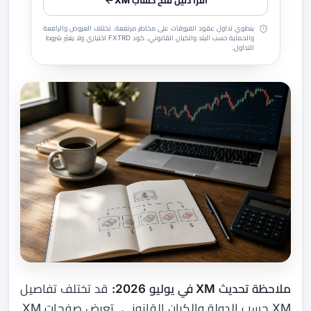
اقرأ دليل فتح حساب XM
ينطوي تداول عقود الفروقات على مخاطر مرتفعة. تختلف العروض والرافعة
والحماية حسب البلد والكيان القانوني. كود FXTRD اختياري ولا يغيّر شروط
التداول.
ملاحظة تحديث XM في يوليو 2026:
قد تختلف تفاصيل
XM حسب الدولة والكيان القانوني. تعرض صفحات XM