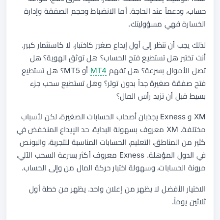
حساب، ودعماً عند الحاجة. أما الانضباط وحجم الصفقة وإدارة
الخسارة فهي مسؤوليتك.
لذلك يجب أن تنظر إلى أول إيداع صغير كاختبار، لا كاستثمار كبير.
أنت تختبر هل تستطيع فتح الحساب؟ هل توثق الهوية؟ هل
تصل الأموال بسرعة؟ هل تفهم
MT4
أو MT5؟ هل تستطيع
فتح صفقة صغيرة جداً بدون توتر؟ وهل تستطيع سحب جزء
بسيط قبل أن تزيد رأس المال؟
XM و Exness يجذبان أصحاب الحسابات الصغيرة، لكن لأسباب
مختلفة. XM معروف بسهولة البداية، حد الإيداع المنخفض في
كثير من المناطق، التعليم، الحسابات المناسبة للتجربة، والبونص
في الدول المؤهلة. Exness معروف أكثر بسرعة السحب الآلي،
مرونة الحسابات، وسهولة اختبار حركة المال من وإلى الحساب.
الاختيار الأفضل لا يظهر من إعلان واحد. يظهر من خطة أول
ثلاثين يوماً.