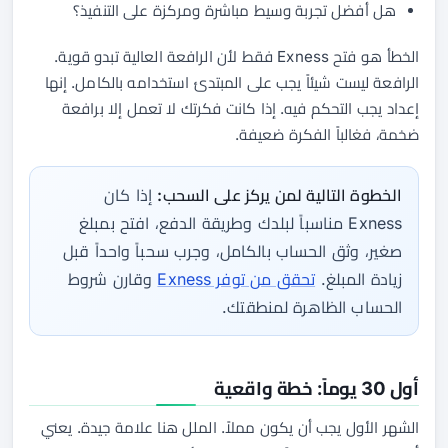
هل أفضل تجربة وسيط مباشرة ومركزة على التنفيذ؟
الخطأ هو فتح Exness فقط لأن الرافعة العالية تبدو قوية.
الرافعة ليست شيئاً يجب على المبتدئ استخدامه بالكامل. إنها
إعداد يجب التحكم فيه. إذا كانت فكرتك لا تعمل إلا برافعة
ضخمة، فغالباً الفكرة ضعيفة.
الخطوة التالية لمن يركز على السحب:
إذا كان
Exness مناسباً لبلدك وطريقة الدفع، افتح بمبلغ
صغير، وثق الحساب بالكامل، وجرب سحباً واحداً قبل
زيادة المبلغ.
تحقق من توفر Exness
وقارن شروط
الحساب الظاهرة لمنطقتك.
أول 30 يوماً: خطة واقعية
الشهر الأول يجب أن يكون مملاً. الملل هنا علامة جيدة. يعني