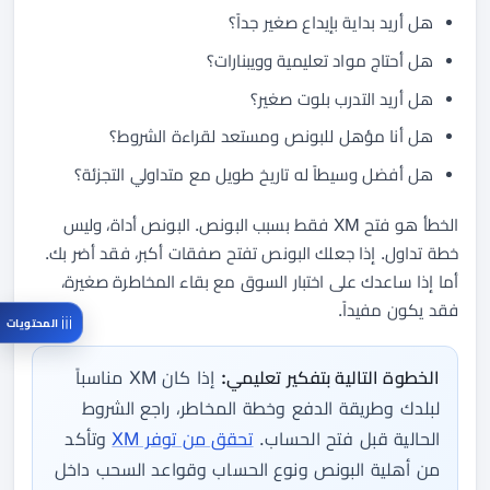
هل أريد بداية بإيداع صغير جداً؟
هل أحتاج مواد تعليمية وويبنارات؟
هل أريد التدرب بلوت صغير؟
هل أنا مؤهل للبونص ومستعد لقراءة الشروط؟
هل أفضل وسيطاً له تاريخ طويل مع متداولي التجزئة؟
الخطأ هو فتح XM فقط بسبب البونص. البونص أداة، وليس
خطة تداول. إذا جعلك البونص تفتح صفقات أكبر، فقد أضر بك.
أما إذا ساعدك على اختبار السوق مع بقاء المخاطرة صغيرة،
فقد يكون مفيداً.
المحتويات
الخطوة التالية بتفكير تعليمي:
إذا كان XM مناسباً
لبلدك وطريقة الدفع وخطة المخاطر، راجع الشروط
الحالية قبل فتح الحساب.
تحقق من توفر XM
وتأكد
من أهلية البونص ونوع الحساب وقواعد السحب داخل