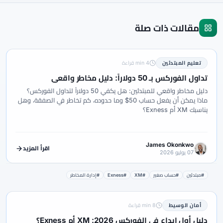
مقالات ذات صلة
تعليم المبتدئين
4 min قراءة
تداول الفوركس بـ 50 دولاراً: دليل مخاطر واقعي
دليل مخاطر واقعي للمبتدئين: هل يكفي 50 دولاراً لتداول الفوركس؟
ماذا يمكن أن يفعل حساب 50$ وما حدوده، كم تخاطر في الصفقة، وهل
يناسبك XM أم Exness؟
James Okonkwo
اقرأ المزيد
07 يوليو 2026
#مبتدئين
#حساب صغير
#XM
#Exness
#إدارة المخاطر
أمان الوسيط
8 min قراءة
دليل أول إيداع في الفوركس 2026: XM أم Exness؟