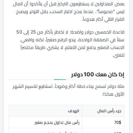
بعض المتداولين لا يستطيعون التركيز قبل أن يتأكدوا أن المال
ليس "محبوساً". عندما ينجح اختبار السحب، يقل التوتر، ويصبح
القرار التالي أكثر هدوءاً.
قاعدة الخمسين دولار واضحة: لا تخاطر بأكثر من 25 إلى 50
سنتاً في الصفقة الواحدة. يبدو الرقم صغيراً، لكنه واقعي.
الحساب الصغير يدفع ثمن التعلم، لا يشتري طريقاً مختصراً
للغنى.
إذا كان معك 100 دولار
مئة دولار تسمح ببناء خطة أكثر وضوحاً. تستطيع تقسيم الشهر
الأول هكذا:
جزء رأس المال
الهدف
70$
رأس مال تداول بحجم صغير