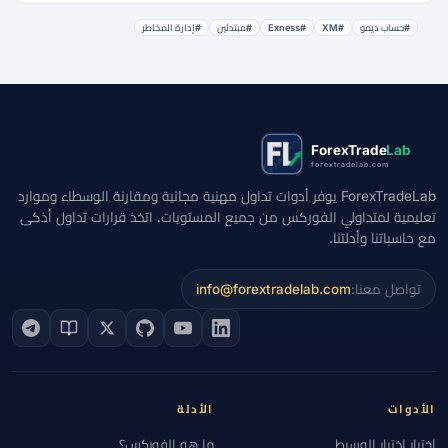
#حساب ديمو
#XM
#Exness
#مبتدئين
#إدارة المخاطر
ForexTrade
Lab
forextradelab.com
ForexTradeLab يوفر أدوات تداول مهنية مجانية ومقارنة الوسطاء وموارد
تعليمية لمتداولي الفوركس من جميع المستويات. اتخذ قرارات تداول أذكى
مع حاسباتنا وأدلتنا.
تواصل معنا:
info@forextradelab.com
الأدوات
الأدلة
اختبار اختيار الوسيط
ما هو الفوركس؟