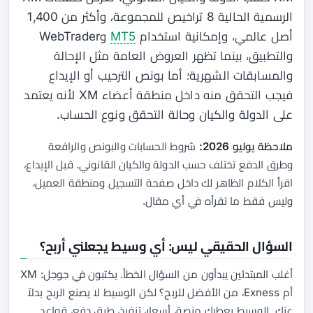
الرسمية الحالية 8 تراخيص للمجموعة، وأكثر من 1,400
أصل عالمي، وإمكانية استخدام
MT5
وWebTrader
والتطبيق، بينما تظهر العروض العامة مثل الإحالة
والمسابقات الشهرية؛ أما بونص الترحيب أو الإيداع
فيجب التحقق منه داخل منطقة أعضاء XM لأنه يعتمد
على الدولة والكيان وحالة التحقق ونوع الحساب.
ملاحظة يوليو 2026:
شروط الحسابات والبونص والرافعة
وطرق الدفع تختلف حسب الدولة والكيان القانوني. قبل الإيداع،
اقرأ الكلام الظاهر لك داخل صفحة التسجيل ومنطقة العميل،
وليس فقط ما تقرأه في أي مقال.
السؤال الحقيقي ليس: أي وسيط يجعلني أربح؟
أغلب المبتدئين يبدأون من السؤال الخطأ. يكتبون في جوجل: XM
أم Exness، من الأفضل للربح؟ لكن الوسيط لا يصنع الربح بدلاً
عنك. الوسيط يعطيك منصة، أسعار، تنفيذ، طرق دفع، قواعد