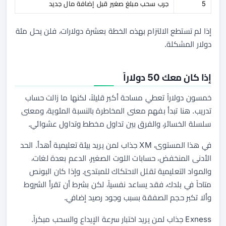
5
جرب سحب مبلغ صغير قبل إضافة مال جديد
إذا لم تستطع الالتزام بهذه الخطة بعشرة دولارات، فلن يحل مئة
دولار المشكلة.
إذا كان معك 50 دولاراً
خمسون دولاراً تعطي مساحة أكبر قليلاً، لكنها ما زالت حساب
تدريب. هنا تبدأ بفهم معنى المخاطرة بالنسبة المئوية، ومعنى
سلسلة الخسائر، والفرق بين تداول مخطط وتداول عشوائي.
في هذا المستوى، XM جذاب لمن يريد بيئة تعليمية أهدأ. الحد
الأدنى المنخفض، حسابات اللوت الصغير، الدعم بعدة لغات،
والمواد التعليمية تقلل الاحتكاك للمبتدئ. وإذا كان البونص
متاحاً في بلدك، فقد يساعد نفسياً، لكن بشرط أن تقرأ الشروط
وألا تكبر حجم الصفقة بسبب وجود رصيد إضافي.
Exness جذاب لمن يريد اختبار سرعة الإيداع والسحب مبكراً.