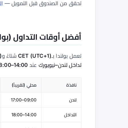
تحقق من الصندوق قبل التمويل —
ال
أفضل أوقات التداول (بولندا — ST
تعمل بولندا بـ
CET (UTC+1)
شتاءً و
)
تداخل لندن–نيويورك
عند
14:00–18:00
نافذة
محلي (تقريباً)
لندن
09:00–17:00
التداخل
14:00–18:00