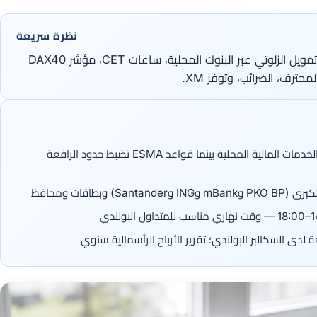
نظرة سريعة
دليل فوركس بولندا: سياق تنظيم KNF، تمويل الزلوتي عبر البنوك المحلية، ساعات CET، مؤشر DAX40
حترف، الضرائب، وتوفر XM.
هيئة الرقابة المالية البولندية KNF تنظم الخدمات المالية المحلية بينما قواعد ESMA تضبط حدود الرافعة
وبطاقات ومحافظ