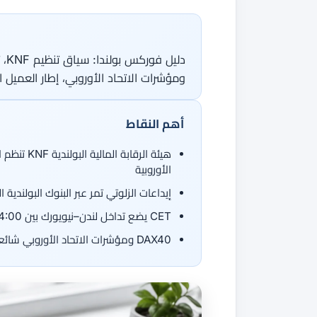
جميع الأدلة
القاموس
دورات الفوركس
من 50 عملة، اتجاهان.
جميع الأدوات
ومؤشرات الاتحاد الأوروبي، إطار العميل الم
أهم النقاط
الأوروبية
إيداعات الزلوتي تمر عبر البنوك البولندية الكبرى (PKO BP وmBank وING وSantander) 
CET يضع تداخل لندن–نيويورك بين 14:00–18:00 — وقت نهاري مناسب للمتداول البولندي
DAX40 ومؤشرات الاتحاد الأوروبي شائعة لدى السكالبر البولندي؛ تقرير الأرباح الرأسمالية سنوي