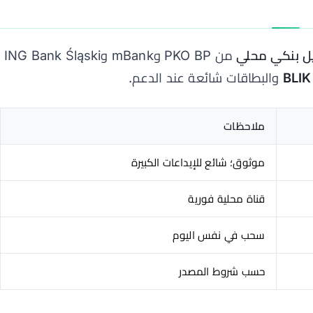
ل بنكي محلي
من PKO BP وmBank وING Bank Śląski
BLIK
والبطاقات شائعة عند الدعم.
ملاحظات
موثوق؛ شائع للإيداعات الكبيرة
قناة محلية فورية
سحب في نفس اليوم
حسب شروط المصدر