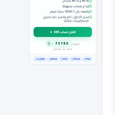
MT4 و MT5 متاحان
إيداع وسحب بسهولة
رافعة حتى 1000:1 حيثما تتوفر
نسخ التداول: تابع وانسخ كبار مديري
الاستراتيجيات تلقائيًا
افتح حساب XM ←
FXTRD
الكود:
أدخله عند التسجيل
CySEC
DFSA
FSC
FSCA
FSA