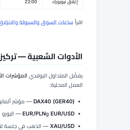
إغلاق نيويورك
22:00
اقرأ
ساعات السوق والسيولة والانزلاق
الأدوات الشعبية — تركيز DAX40 والاتحاد الأوروب
يفضّل المتداول البولندي
المؤشرات الأ
العمل المحلية:
DAX40 (GER40)
— مؤشر ألمانيا؛
EUR/USD وEUR/PLN
— اليورو ا
XAU/USD
— الذهب في جلسة لن