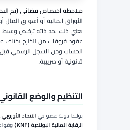
ملاحظة اختصاص قضائي (تم التحقق في 31 يو
الأوراق المالية أو أسواق المال أ
يعني ذلك بحد ذاته ترخيص وسيط 
عقود فروقات من الخارج يختلف عن
الحساب ومن السجل الرسمي قبل ا
قانونية أو ضريبية.
التنظيم والوضع القانوني — سيا
بولندا دولة عضو في
الاتحاد الأوروبي
،
الرقابة المالية البولندية (KNF)
وقواع