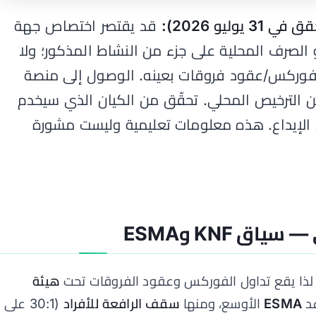
ليو 2026):
قد يقتصر اختصاص جهة
و الصرف المحلية على جزء من النشاط المذكور؛ ولا
فوركس/عقود فروقات بعينه. الوصول إلى منصة
 الترخيص المحلي. تحقّق من الكيان الذي سيخدم
لإيداع. هذه معلومات تعليمية وليست مشورة
ق KNF وESMA
 لذا يقع تداول الفوركس وعقود الفروقات تحت
هيئة
د
ESMA
الأوسع، ومنها
سقف الرافعة للأفراد
(30:1 على