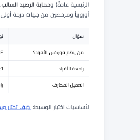
الرئيسية عادةً) و
حماية الرصيد السالب
.
أوروبياً ومرخصين من جهات درجة أولى 
سؤال
نه
من ينظم فوركس الأفراد؟
KNF محلياً؛ قو
رافعة الأفراد
30:1 للرئيسية، :1
العميل المحترف
را
لأساسيات اختيار الوسيط:
كيف تختار و