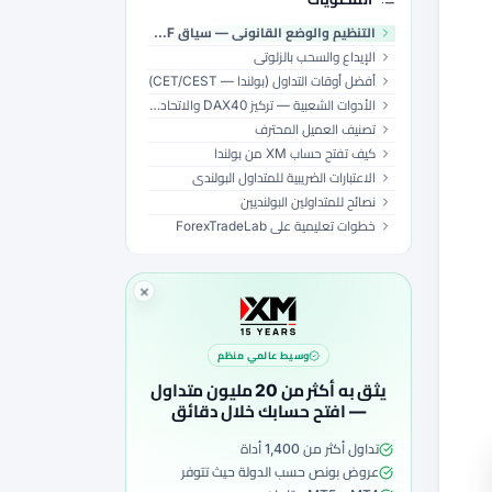
التنظيم والوضع القانوني — سياق KNF وESMA
الإيداع والسحب بالزلوتي
أفضل أوقات التداول (بولندا — CET/CEST)
الأدوات الشعبية — تركيز DAX40 والاتحاد الأوروبي
تصنيف العميل المحترف
كيف تفتح حساب XM من بولندا
الاعتبارات الضريبية للمتداول البولندي
نصائح للمتداولين البولنديين
خطوات تعليمية على ForexTradeLab
وسيط عالمي منظم
يثق به أكثر من 20 مليون متداول
— افتح حسابك خلال دقائق
تداول أكثر من 1,400 أداة
عروض بونص حسب الدولة حيث تتوفر