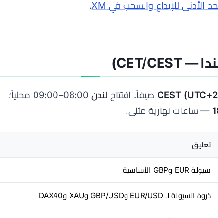
حد الأدنى للإيداع والسحب في XM
.
CET/CE)
CEST (UTC+2
صيفاً. افتتاح
لندن
08:00–09:00 محلياً؛
— ساعات نهارية مثلى.
تعليق
سيولة EUR وGBP الأساسية
ذروة السيولة لـ EUR/USD وGBP/USD وXAU وDAX40