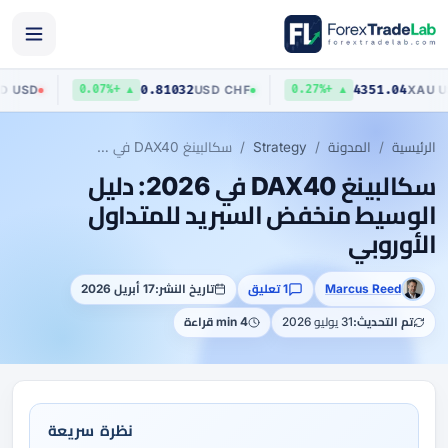
.70403
0.81032
4351
AUD
/
USD
USD
/
CHF
▲ +0.07%
▲ +0.27%
الرئيسية
المدونة
Strategy
سكالبينغ DAX40 في 2026: دليل الوسيط منخفض السبريد للمتداول الأوروبي
سكالبينغ DAX40 في 2026: دليل
الوسيط منخفض السبريد للمتداول
الأوروبي
Marcus Reed
1 تعليق
تاريخ النشر:
17 أبريل 2026
تم التحديث:
31 يوليو 2026
4 min قراءة
نظرة سريعة