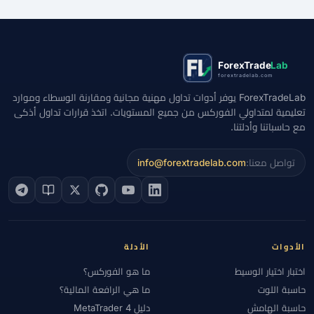
ForexTrade
Lab
forextradelab.com
ForexTradeLab يوفر أدوات تداول مهنية مجانية ومقارنة الوسطاء وموارد
تعليمية لمتداولي الفوركس من جميع المستويات. اتخذ قرارات تداول أذكى
مع حاسباتنا وأدلتنا.
تواصل معنا:
info@forextradelab.com
الأدوات
الأدلة
اختبار اختيار الوسيط
ما هو الفوركس؟
حاسبة اللوت
ما هي الرافعة المالية؟
حاسبة الهامش
دليل MetaTrader 4