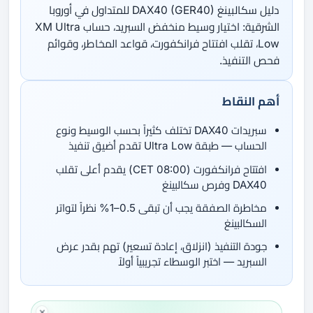
دليل سكالبينغ DAX40 (GER40) للمتداول في أوروبا
الشرقية: اختيار وسيط منخفض السبريد، حساب XM Ultra
Low، تقلب افتتاح فرانكفورت، قواعد المخاطر، وقوائم
فحص التنفيذ.
أهم النقاط
سبريدات DAX40 تختلف كثيراً بحسب الوسيط ونوع
الحساب — طبقة Ultra Low تقدم أضيق تنفيذ
افتتاح فرانكفورت (08:00 CET) يقدم أعلى تقلب
DAX40 وفرص سكالبينغ
مخاطرة الصفقة يجب أن تبقى 0.5–1% نظراً لتواتر
السكالبينغ
جودة التنفيذ (انزلاق، إعادة تسعير) تهم بقدر عرض
السبريد — اختبر الوسطاء تجريبياً أولاً