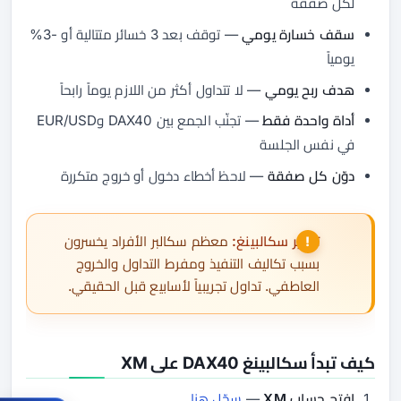
لكل صفقة
سقف خسارة يومي
— توقف بعد 3 خسائر متتالية أو -3%
يومياً
هدف ربح يومي
— لا تتداول أكثر من اللازم يوماً رابحاً
أداة واحدة فقط
— تجنّب الجمع بين DAX40 وEUR/USD
في نفس الجلسة
دوّن كل صفقة
— لاحظ أخطاء دخول أو خروج متكررة
تحذير سكالبينغ:
معظم سكالبر الأفراد يخسرون
بسبب تكاليف التنفيذ ومفرط التداول والخروج
العاطفي. تداول تجريبياً لأسابيع قبل الحقيقي.
كيف تبدأ سكالبينغ DAX40 على XM
افتح حساب XM
—
سجّل هنا