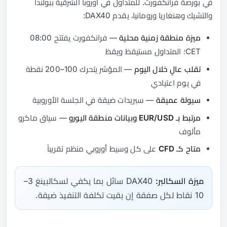
في بورصة فرانكفورت. للمتداول في أوروبا الشرقية ببولندا
والتشيك وهنغاريا ورومانيا، يقدم DAX40:
ميزة منطقة زمنية محلية
— فرانكفورت يفتتح 08:00
CET؛ المتداول مستيقظ ويقظ
تقلب عالٍ خلال اليوم
— المؤشر يتحرك 100–200 نقطة
في يوم اعتيادي
سيولة عميقة
— سبريدات ضيقة في الجلسة الأوروبية
مرتبط بـ EUR/USD وبيانات منطقة اليورو
— سياق ماكرو
مألوف
متاح كـ CFD
على كل وسيط أوروبي منظم تقريباً
ميزة السكالبر:
DAX40 سائل بما يكفي لسكالبينغ 3–
10 نقاط لكل صفقة إن بقيت تكلفة التنفيذ ضيقة.