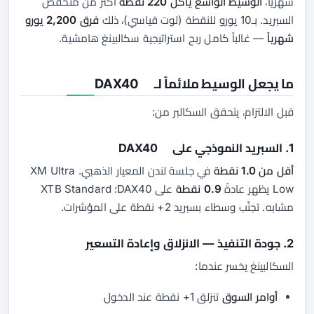
شهرياً،
الوسيط الواسع يأكل 220 نقطة
أكثر من منخفض
السبريد. بـ10 يورو للنقطة (لوت قياسي)، ذلك
فرق 2,200 يورو
شهرياً
— غالباً كامل ربح استراتيجية سكالبينغ هامشية.
ما يجعل الوسيط ملائماً لـ DAX40
قبل الالتزام، يتحقق السكالبر من:
1. السبريد النموذجي على DAX40
أقل من 1.0 نقطة
في جلسة لندن المعيار الذهبي. XM Ultra
Low يظهر عادةً
0.9 نقطة
على DAX40؛ XTB Standard
مشابه. تجنّب وسطاء بسبريد 2+ نقطة على المؤشرات.
2. جودة التنفيذ — الانزلاق وإعادة التسعير
السكالبينغ يخسر عندما:
أوامر السوق
تنزلق 1+ نقطة عند الدخول