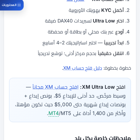
المحتويات
أكمل KYC
بهويتك الأوروبية
اختر Ultra Low
لسبريدات DAX40 ضيقة
أودع
عبر بنك محلي أو بطاقة أو محفظة
ابدأ تجريبياً
— اختبر استراتيجيتك 2–4 أسابيع
انتقل حقيقياً
بحجم مركز أدنى؛ توسّع تدريجياً
خطوة بخطوة:
دليل فتح حساب XM
.
افتح XM Ultra Low:
افتح حساب XM مجاناً
—
وسيط مرخّص، حد أدنى للإيداع 5$، بونص إيداع +
بونصات إيداع شهرية حتى 5,000$ حيث تكون مؤهلاً،
وأكثر من 1,400 أداة على
/MT5.
MT4
ملاحظات خاصة بكل بلد