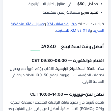
حد أدنى 50$
— في متناول اختبار الاستراتيجية
تنفيذ سريع
بمعدلات رفض منخفضة
قراءات ذات صلة:
مقارنة حسابات XM
و
حسابات XM منخفضة
السبريد
و
XM vs XTB للمحترف
.
أفضل وقت لسكالبينغ DAX40
افتتاح فرانكفورت — 08:00–09:30 CET
هذه
نافذة السكالبينغ الرئيسية
. التقلب يرتفع فوراً مع وصول
تدفقات المؤسسات الأوروبية. توقع 50–100 نقطة حركة في
الساعة الأولى.
تداخل لندن–نيويورك — 14:00–16:00 CET
نافذة ثانوية حين تقود بيانات الولايات المتحدة (مبيعات التجزئة
وCPI وFOMC) تقلباً إضافياً. أفضل لمن يبقى على الشارت بعد