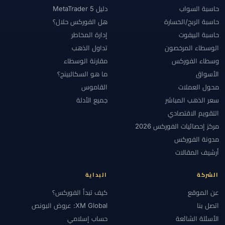
حاسبة السواب
دليل MetaTrader 5
حاسبة الربح/الخسارة
هل الفوركس حلال؟
حاسبة البيفوت
إدارة المخاطر
الوسطاء المرخصون
تداول الذهب
وسطاء الفوركس
مقارنة الوسطاء
الأسواق
ما هو السكالبينج؟
محول العملات
القاموس
سعر الذهب المباشر
جميع الأدلة
التقويم الاقتصادي
مركز إحصائيات الفوركس 2026
مدونة الفوركس
أرشيف المقالات
الشركة
البداية
عن الموقع
كيف تبدأ الفوركس؟
اتصل بنا
XM Global: عروض البونص
الأسئلة الشائعة
حساب إسلامي