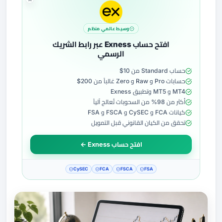
وسيط عالمي منظم
افتح حساب Exness عبر رابط الشريك
الرسمي
حساب Standard من 10$
حسابات Pro و Raw و Zero غالباً من 200$
MT4 و MT5 وتطبيق Exness
أكثر من 98% من السحوبات تُعالج آلياً
كيانات FCA و CySEC و FSCA و FSA
تحقق من الكيان القانوني قبل التمويل
افتح حساب Exness ←
CySEC
FCA
FSCA
FSA