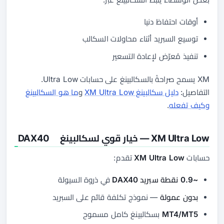
أوقات احتفاظ دنيا
توسيع السبريد أثناء محاولات السكالب
تنفيذ مُعرّض لإعادة التسعير
XM يسمح صراحةً بالسكالبينغ على حسابات Ultra Low.
التفاصيل:
دليل سكالبينغ XM Ultra Low
و
ما هو السكالبينغ
وكيف تفعله
.
XM Ultra Low — خيار قوي لسكالبينغ DAX40
حسابات
XM Ultra Low
تقدم:
~0.9 نقطة سبريد DAX40
في ذروة السيولة
بدون عمولة
— نموذج تكلفة قائم على السبريد
MT4/MT5
بسكالبينغ كامل مسموح