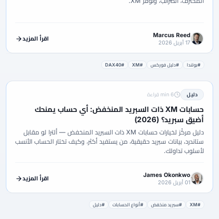
المحترف، الضرائب، وتوفر XM.
Marcus Reed
اقرأ المزيد
17 أبريل 2026
#بولندا
#دليل فوركس
#XM
#DAX40
دليل
6 min قراءة
حسابات XM ذات السبريد المنخفض: أي حساب يمنحك
أضيق سبريد؟ (2026)
دليل مركّز لخيارات حسابات XM ذات السبريد المنخفض — ألترا لو مقابل
ستاندرد، بيانات سبريد حقيقية، من يستفيد أكثر، وكيف تختار الحساب الأنسب
لأسلوب تداولك.
James Okonkwo
اقرأ المزيد
01 أبريل 2026
#XM
#سبريد منخفض
#أنواع الحسابات
#دليل