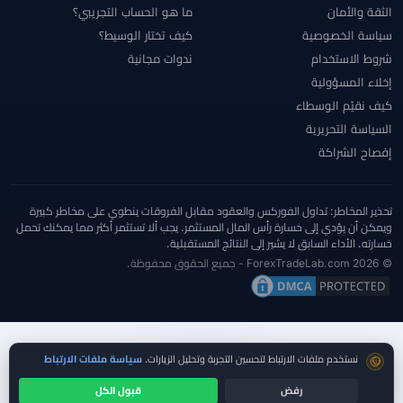
الثقة والأمان
ما هو الحساب التجريبي؟
سياسة الخصوصية
كيف تختار الوسيط؟
شروط الاستخدام
ندوات مجانية
إخلاء المسؤولية
كيف نقيّم الوسطاء
السياسة التحريرية
إفصاح الشراكة
تحذير المخاطر: تداول الفوركس والعقود مقابل الفروقات ينطوي على مخاطر كبيرة
ويمكن أن يؤدي إلى خسارة رأس المال المستثمر. يجب ألا تستثمر أكثر مما يمكنك تحمل
خسارته. الأداء السابق لا يشير إلى النتائج المستقبلية.
© 2026 ForexTradeLab.com - جميع الحقوق محفوظة.
موافقة ملفات تعريف الارتباط
نستخدم ملفات الارتباط لتحسين التجربة وتحليل الزيارات.
سياسة ملفات الارتباط
رفض
قبول الكل