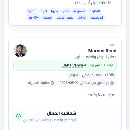
الأعضاء قبل أول إيداع.
الإمارات
السعودية
مصر
نيجيريا
الهند
الفلبين
إندونيسيا
البرازيل
جنوب أفريقيا
المغرب
+40 بلداً
بقلم
Marcus Reed
محلل أسواق وتنظيم — أول
تم التحقق بواسطة
Elena Vance
12+ سنوات خبرة في الأسواق
آخر تحقق من الحقائق:
2026-06-07
معاييرنا التحريرية
المؤهلات & بقلم
شفافية المقال
الإفصاح والمصادر والسياق التحريري