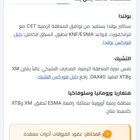
بولندا
سكالبر بولندا يستفيد من توافق المنطقة الزمنية CET مع
فرانكفورت. قواعد KNF/ESMA تنطبق. السياق الكامل:
دليل
فوركس بولندا
.
التشيك
نفس ميزة المنطقة الزمنية. المحترف التشيكي غالباً يقارن XM
وXTB لتنفيذ DAX40. راجع
دليل فوركس التشيك
.
هنغاريا ورومانيا وسلوفاكيا
منطقة زمنية أوروبية مماثلة؛ رافعة ESMA تنطبق. XM وXTB
كلاهما متاح.
تحذير المخاطر:
عقود الفروقات أدوات معقدة