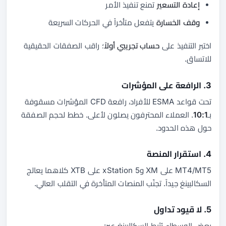
إعادة التسعير
تمنع تنفيذ الأمر
وقف الخسارة
يتفعل متأخراً في الحركات السريعة
اختبر التنفيذ على
حساب تجريبي أولاً
؛ راقب الصفقات الحقيقية
للاتساق.
3. الرافعة على المؤشرات
تحت قواعد ESMA للأفراد، رافعة CFD المؤشرات مسقوفة
بـ
10:1
. العملاء المحترفون يصلون لأعلى. خطط لحجم الصفقة
حول هذه الحدود.
4. استقرار المنصة
MT4/MT5 على XM وxStation 5 على XTB كلاهما يعالج
السكالبينغ جيداً. تجنّب المنصات المتأخرة في التقلب العالي.
5. لا قيود تداول
بعض الوسطاء يُثبط السكالبينغ عبر: