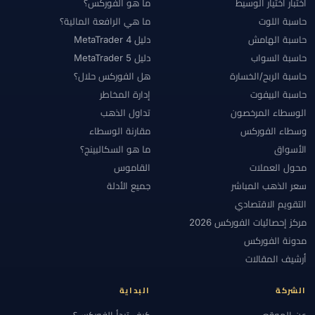
اختبار اختيار الوسيط
ما هو الفوركس؟
حاسبة اللوت
ما هي الرافعة المالية؟
حاسبة الهامش
دليل MetaTrader 4
حاسبة السواب
دليل MetaTrader 5
حاسبة الربح/الخسارة
هل الفوركس حلال؟
حاسبة البيفوت
إدارة المخاطر
الوسطاء المرخصون
تداول الذهب
وسطاء الفوركس
مقارنة الوسطاء
الأسواق
ما هو السكالبينج؟
محول العملات
القاموس
سعر الذهب المباشر
جميع الأدلة
التقويم الاقتصادي
مركز إحصائيات الفوركس 2026
مدونة الفوركس
أرشيف المقالات
الشركة
البداية