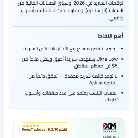
توقعات السبريد في 2026، وسياق الحسابات الخالية من
السواب (الإسلامية)، ومقارنة احتكاك التكلفة بأسلوب
واقعي.
أهم النقاط
السبريد متغير ويتوسع مع الأخبار وانخفاض السيولة
Ultra Low يستهدف سبريداً أضيق ويبقى متاحاً من
5$ في معظم المناطق
لا توجد قائمة سبريد مجمّدة — تحقق دائماً من
المنصة مباشرة
الحساب الأنسب يعتمد على عدد صفقاتك وأسلوب
تداولك
★★★★★
تقييم ForexTradeLab: 9.2/10
رابط شراكة