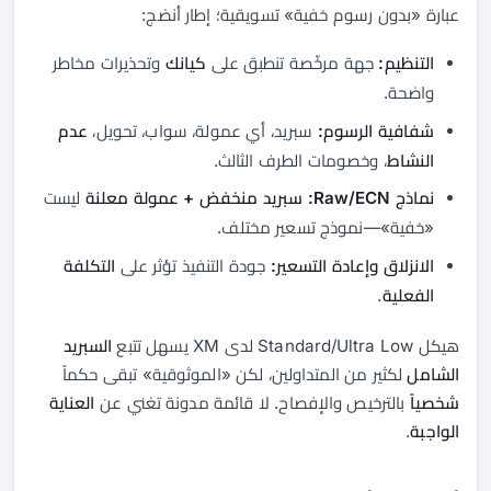
عبارة «بدون رسوم خفية» تسويقية؛ إطار أنضج:
التنظيم:
جهة مرخّصة تنطبق على
كيانك
وتحذيرات مخاطر
واضحة.
شفافية الرسوم:
سبريد، أي عمولة، سواب، تحويل،
عدم
النشاط
، وخصومات الطرف الثالث.
نماذج Raw/ECN:
سبريد منخفض + عمولة معلنة
ليست
«خفية»—نموذج تسعير مختلف.
الانزلاق وإعادة التسعير:
جودة التنفيذ تؤثر على
التكلفة
الفعلية
.
هيكل Standard/Ultra Low لدى XM يسهل تتبع
السبريد
الشامل
لكثير من المتداولين، لكن «الموثوقية» تبقى حكماً
شخصياً
بالترخيص والإفصاح. لا قائمة مدونة تغني عن
العناية
الواجبة
.