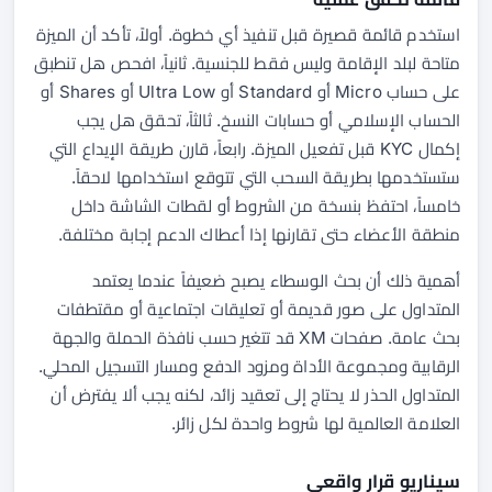
استخدم قائمة قصيرة قبل تنفيذ أي خطوة. أولاً، تأكد أن الميزة
متاحة لبلد الإقامة وليس فقط للجنسية. ثانياً، افحص هل تنطبق
على حساب Micro أو Standard أو Ultra Low أو Shares أو
الحساب الإسلامي أو حسابات النسخ. ثالثاً، تحقق هل يجب
إكمال KYC قبل تفعيل الميزة. رابعاً، قارن طريقة الإيداع التي
ستستخدمها بطريقة السحب التي تتوقع استخدامها لاحقاً.
خامساً، احتفظ بنسخة من الشروط أو لقطات الشاشة داخل
منطقة الأعضاء حتى تقارنها إذا أعطاك الدعم إجابة مختلفة.
أهمية ذلك أن بحث الوسطاء يصبح ضعيفاً عندما يعتمد
المتداول على صور قديمة أو تعليقات اجتماعية أو مقتطفات
بحث عامة. صفحات XM قد تتغير حسب نافذة الحملة والجهة
الرقابية ومجموعة الأداة ومزود الدفع ومسار التسجيل المحلي.
المتداول الحذر لا يحتاج إلى تعقيد زائد، لكنه يجب ألا يفترض أن
العلامة العالمية لها شروط واحدة لكل زائر.
سيناريو قرار واقعي