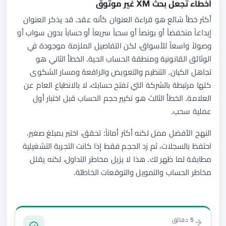
أخطاء تجعل بحث XM غير موثوق
أكثر خطأ شائع هو قراءة العنوان كأنه عقد. قد يذكر العنوان
إيداعاً منخفضاً أو بونصاً أو سحباً سريعاً أو حساباً بدون سواب أو
وصولاً واسعاً للأسواق، لكن التفاصيل الملزمة موجودة في
الوثائق القانونية ومنطقة الحساب الحية. الخطأ الثاني هو
تجاهل الكيان. التنظيم والتعويض والرافعة ومسار الشكوى
كلها مرتبطة بالشركة التي تفتح حسابك، لا بالانطباع العام عن
العلامة. الخطأ الثالث هو تكبير حجم الحساب قبل اختبار أول
عملية سحب.
النهج الأفضل ممل لكنه أكثر أماناً: تحقق، اختبر بمبلغ صغير،
احتفظ بالسجلات، ثم زد الحجم فقط إذا كانت التجربة التشغيلية
مطابقة لما ظهر لك. هذا لا يزيل مخاطر التداول، لكنه يقلل
مخاطر الحساب والتمويل والتوقعات الخاطئة.
التوثيق والتمويل
5 دقائق