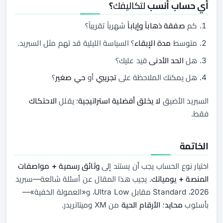
أي حساب أنسب
لتكاليفك
؟
كم
صفقة ذهاباً وإياباً
شهرياً تقريباً؟
متوسط
مدة الإبقاء
؟ السياسة الليلية قد تهم مثل السبريد.
هل
الحد الأدنى
قيد عليك؟
هل يمكنك الملاحظة على
تجريبي
أو
حي صغير
؟
السبريد الأضيق
لا يخلق أفضلية استراتيجية
؛ يقلل
الاحتكاك
فقط.
الخاتمة
اختيار نوع الحساب يجب أن يستند إلى
وثائق رسمية + مواصفات
المنصة + يومياتك
. يجيب هذا المقال عن أسئلة شائعة—سبريد
2026، Standard مقابل Ultra Low، و«العمولة الخفية»—
بأسلوب
محايد
؛
الأرقام الحية
من XM وميتاتريدر.