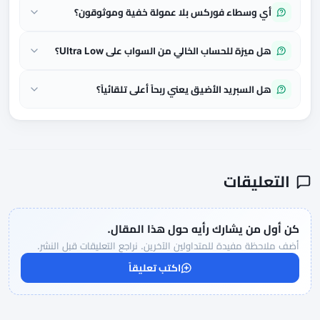
أي وسطاء فوركس بلا عمولة خفية وموثوقون؟
هل ميزة للحساب الخالي من السواب على Ultra Low؟
هل السبريد الأضيق يعني ربحاً أعلى تلقائياً؟
التعليقات
كن أول من يشارك رأيه حول هذا المقال.
أضف ملاحظة مفيدة للمتداولين الآخرين. نراجع التعليقات قبل النشر.
اكتب تعليقاً