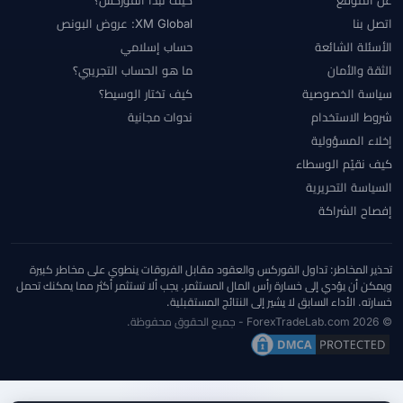
عن الموقع
كيف تبدأ الفوركس؟
اتصل بنا
XM Global: عروض البونص
الأسئلة الشائعة
حساب إسلامي
الثقة والأمان
ما هو الحساب التجريبي؟
سياسة الخصوصية
كيف تختار الوسيط؟
شروط الاستخدام
ندوات مجانية
إخلاء المسؤولية
كيف نقيّم الوسطاء
السياسة التحريرية
إفصاح الشراكة
تحذير المخاطر: تداول الفوركس والعقود مقابل الفروقات ينطوي على مخاطر كبيرة
ويمكن أن يؤدي إلى خسارة رأس المال المستثمر. يجب ألا تستثمر أكثر مما يمكنك تحمل
خسارته. الأداء السابق لا يشير إلى النتائج المستقبلية.
© 2026 ForexTradeLab.com - جميع الحقوق محفوظة.