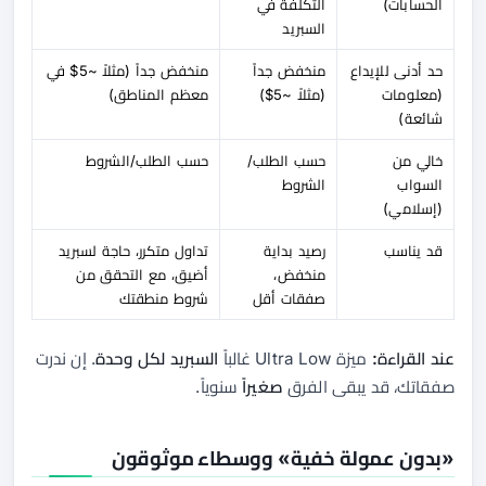
الحسابات)
التكلفة في
السبريد
حد أدنى للإيداع
منخفض جداً
منخفض جداً (مثلاً ~5$ في
(معلومات
(مثلاً ~5$)
معظم المناطق)
شائعة)
خالي من
حسب الطلب/
حسب الطلب/الشروط
السواب
الشروط
(إسلامي)
قد يناسب
رصيد بداية
تداول متكرر، حاجة لسبريد
منخفض،
أضيق، مع التحقق من
صفقات أقل
شروط منطقتك
عند القراءة:
ميزة Ultra Low غالباً
السبريد لكل وحدة
. إن ندرت
صفقاتك، قد يبقى الفرق
صغيراً
سنوياً.
«بدون عمولة خفية» ووسطاء موثوقون