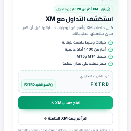
يثق بـ XM أكثر من 20 مليون متداول
استكشف التداول مع XM
قارن منصات XM وأسواقها وخيارات حساباتها قبل أن تقرر
مدى ملاءمتها لاحتياجاتك.
كيانات وسيط خاضعة للرقابة
أكثر من 1,400 أداة عالمية
منصتا MT4 وMT5
دعم عملاء على مدار الساعة
كود الشريك الاختياري
FXTRD
نسخ الكود FXTRD
افتح حساب XM
اقرأ مراجعة XM الكاملة
ينطوي تداول عقود الفروقات على مخاطر مرتفعة. تختلف العروض والرافعة