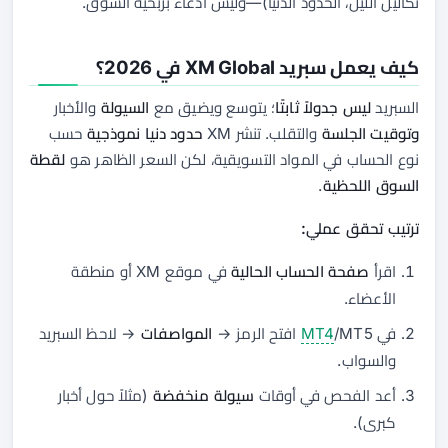
تكاليل الليل، الحدود الدنيا)—وليس ادعاءً بربحية السوق.
كيف يعمل سبريد XM Global في 2026؟
السبريد
ليس جدولاً ثابتًا
؛ يتوسع ويضيق مع
السيولة
والأخبار
وتوقيت الجلسة
والتقلب. تنشر XM
حدود دنيا نموذجية
حسب
نوع الحساب في المواد التسويقية، لكن السعر الظاهر هو
لقطة
السوق اللحظية
.
ترتيب تحقق عملي:
اقرأ
صفحة الحساب الحالية
في موقع XM أو منطقة
الأعضاء.
في
/MT5 افتح الرمز →
MT4
المواصفات
→ لاحظ السبريد
والسواب.
أعد الفحص في أوقات
سيولة منخفضة
(مثلاً حول أخبار
كبرى).