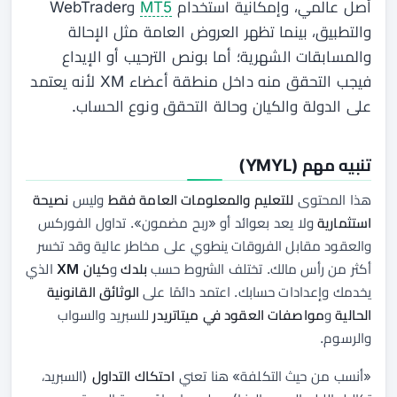
أصل عالمي، وإمكانية استخدام
MT5
وWebTrader
والتطبيق، بينما تظهر العروض العامة مثل الإحالة
والمسابقات الشهرية؛ أما بونص الترحيب أو الإيداع
فيجب التحقق منه داخل منطقة أعضاء XM لأنه يعتمد
على الدولة والكيان وحالة التحقق ونوع الحساب.
تنبيه مهم (YMYL)
هذا المحتوى
للتعليم والمعلومات العامة فقط
وليس
نصيحة
استثمارية
ولا يعد بعوائد أو «ربح مضمون». تداول الفوركس
والعقود مقابل الفروقات ينطوي على مخاطر عالية وقد تخسر
أكثر من رأس مالك. تختلف الشروط حسب
بلدك
و
كيان XM
الذي
يخدمك وإعدادات حسابك. اعتمد دائمًا على
الوثائق القانونية
الحالية
و
مواصفات العقود في ميتاتريدر
للسبريد والسواب
والرسوم.
«أنسب من حيث التكلفة» هنا تعني
احتكاك التداول
(السبريد،