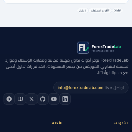
#XM
#أنواع الحسابات
#دليل
ForexTrade
Lab
forextradelab.com
ForexTradeLab يوفر أدوات تداول مهنية مجانية ومقارنة الوسطاء وموارد
تعليمية لمتداولي الفوركس من جميع المستويات. اتخذ قرارات تداول أذكى
مع حاسباتنا وأدلتنا.
تواصل معنا:
info@forextradelab.com
الأدوات
الأدلة