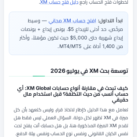
لخطوات فتح الحساب راجع
دليل فتح حساب XM
.
ابدأ التداول:
افتح حساب XM مجاني
— وسيط
مرخّص، حد أدنى للإيداع 5$، بونص إيداع + بونصات
إيداع شهرية حتى 5,000$ حيث تكون مؤهلاً، وأكثر
من 1,400 أداة على MT4/MT5.
توسعة بحث XM في يوليو 2026
كيف تبحث في مقارنة أنواع حسابات XM Global: أي
حساب أنسب من حيث التكلفة؟ قبل استخدام مال
حقيقي
تعامل مع هذا الدليل كإطار لاتخاذ قرار، وليس كتعهد بأن كل
ميزة في XM تظهر لكل دولة. السؤال العملي ليس فقط هل
تقدم XM الميزة المذكورة هنا، بل هل حسابك أنت يفتح تحت
نفس الكيان القانوني ونفس نوع الحساب ونفس بيئة الدفع.