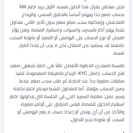
تخيل مبتدئين يقرآن هذا الدليل نفسه. الأول يريد اختبار XM
بحساب صغير جداً ويهتم أساساً بالتحقق السلس، والإيداع
المنخفض، وإمكانية سحب مبلغ صغير بدون تأخير. الثاني متداول
نشط يهتم أكثر بالسبريد، والسواب، واستقرار المنصة، وهل يؤثر
العرض أو نوع الحساب على الهامش أو التنفيذ أو شروط السحب.
كلاهما قد يستفيد من المقال، لكن لا يجب أن يتخذا القرار
نفسه.
بالنسبة للمبتدئ، الخطوة الأفضل غالباً هي اختبار تشغيلي صغير:
فتح الحساب، إكمال KYC، الإيداع بالطريقة المقصودة، تنفيذ
صفقات صغيرة جداً عند الحاجة، ثم طلب سحب صغير عندما
يصبح الحساب مؤهلاً. أما المتداول النشط فيحتاج اختبار تكلفة
وسير عمل: مقارنة السبريد الحي في الجلسة التي يتداولها، اختبار
استقرار الدخول للمنصة، قياس الانزلاق على أوامر صغيرة،
والتأكد من أن أي بونص أو إعداد حساب لا يغير الهامش أو
السحب أو شروط حجم التداول.