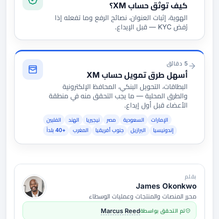
كيف توثق حساب XM؟
الهوية، إثبات العنوان، نصائح الرفع وما تفعله إذا
رُفض KYC — قبل الإيداع.
5 دقائق
أسهل طرق تمويل حساب XM
البطاقات، التحويل البنكي، المحافظ الإلكترونية
والطرق المحلية — ما يجب التحقق منه في منطقة
الأعضاء قبل أول إيداع.
الإمارات
السعودية
مصر
نيجيريا
الهند
الفلبين
إندونيسيا
البرازيل
جنوب أفريقيا
المغرب
+40 بلداً
بقلم
James Okonkwo
محرر المنصات والمنتجات وعمليات الوسطاء
تم التحقق بواسطة
Marcus Reed