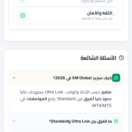
قارن التنظيم والشروط
الثقة والأمان
من نحن وما لا نقدمه
الأسئلة الشائعة
كيف سبريد XM Global في 2026؟
متغير
حسب الأداة والوقت. Ultra Low يستهدف غالباً
حدود دنيا أضيق
من Standard؛ راجع
المواصفات
في
MT4/MT5.
ما الفرق بين Ultra Low وStandard؟