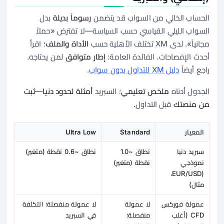
الحساب الخالي من السواب قد يتضمن
رسوماً بديلة
بدل
السواب الليلي القياسي حسب السياسة—لا تفترض «حملاً
مجانياً». لدى XM تختلف الأهلية حسب
الأداة والملف
؛ اقرأ
أحدث الإفصاحات. الفائدة العامة:
إطار متوافق
لمن يحتاجه.
راجع أيضاً
دليل XM للتداول بدون سواب
.
الجدول أدناه
ملخص تعليمي
؛ السبريد
أمثلة لحدود دنيا
—
ثبت
من منصتك
قبل التداول.
المعيار
Standard
Ultra Low
سبريد دنيا
نطاق ~1.0
نطاق ~0.6 نقطة (متغير)
نموذجي
نقطة (متغير)
(EUR/USD،
مثال)
عمولة فوركس
لا عمولة
لا عمولة منفصلة؛ التكلفة
CFD (أغلب
منفصلة؛
في السبريد