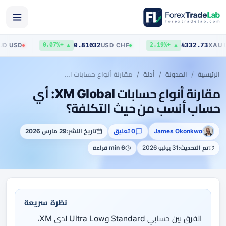
403
0.81032
4332.73
AUD
/
USD
USD
/
CHF
▲ +0.07%
▲ +2.19%
الرئيسية
المدونة
أدلة
مقارنة أنواع حسابات XM Global: أي حساب أنسب من حيث التكلفة؟
مقارنة أنواع حسابات XM Global: أي
حساب أنسب من حيث التكلفة؟
James Okonkwo
0 تعليق
تاريخ النشر:
29 مارس 2026
تم التحديث:
31 يوليو 2026
6 min قراءة
نظرة سريعة
الفرق بين حسابي Standard وUltra Low لدى XM،