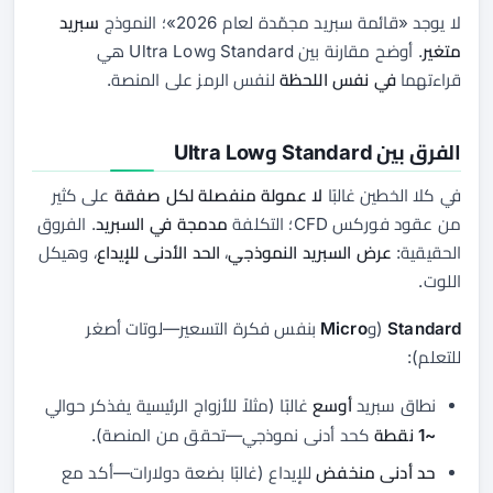
لا يوجد «قائمة سبريد مجمّدة لعام 2026»؛ النموذج
سبريد
متغير
. أوضح مقارنة بين Standard وUltra Low هي
قراءتهما
في نفس اللحظة
لنفس الرمز على المنصة.
الفرق بين Standard وUltra Low
في كلا الخطين غالبًا
لا عمولة منفصلة لكل صفقة
على كثير
من عقود فوركس CFD؛ التكلفة
مدمجة في السبريد
. الفروق
الحقيقية:
عرض السبريد النموذجي
،
الحد الأدنى للإيداع
، وهيكل
اللوت.
Standard
(و
Micro
بنفس فكرة التسعير—لوتات أصغر
للتعلم):
نطاق سبريد
أوسع
غالبًا (مثلاً للأزواج الرئيسية يفذكر حوالي
~1 نقطة
كحد أدنى نموذجي—تحقق من المنصة).
حد أدنى منخفض
للإيداع (غالبًا بضعة دولارات—أكد مع