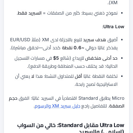
XM).
نموذج ذهني بسيط: كثير من الصفقات =
السبريد فقط
.
:
Ultra Low
أضيق
هدف سبريد
للبيع بالتجزئة لدى XM (مثلاً EUR/USD
يفذكر غالبًا حوالي
~0.6 نقطة
كحد أدنى—تحقق مباشرة).
حد أدنى منخفض
للإيداع (شائع
5$
في مسارات التسجيل
الحالية؛ قد يختلف حسب المنطقة وطريقة الدفع).
تكلفة النقطة غالبًا
أقل
للمتداول النشط؛ هذا
لا
يعني أن
الاستراتيجية تصبح رابحة.
Micro يطابق Standard اقتصادياً في السبريد غالبًا؛ الفرق
حجم
الصفقة
. للتفاصيل راجع
دليل سبريد XM والرسوم
.
Ultra Low مقابل Standard: خالي من السواب
(إسلامي) والسبريد