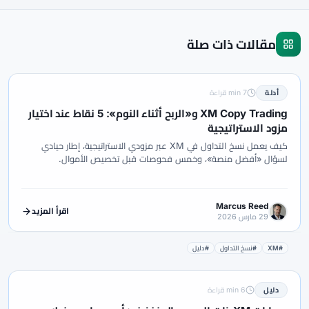
مقالات ذات صلة
أدلة
7 min قراءة
XM Copy Trading و«الربح أثناء النوم»: 5 نقاط عند اختيار
مزود الاستراتيجية
كيف يعمل نسخ التداول في XM عبر مزودي الاستراتيجية، إطار حيادي
لسؤال «أفضل منصة»، وخمس فحوصات قبل تخصيص الأموال.
Marcus Reed
اقرأ المزيد
29 مارس 2026
#XM
#نسخ التداول
#دليل
دليل
6 min قراءة