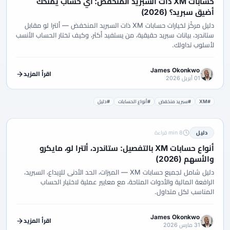
حسابات XM ذات السبريد المنخفض: أي حساب يمنحك
أضيق سبريد؟ (2026)
دليل مركّز لخيارات حسابات XM ذات السبريد المنخفض — ألترا لو مقابل
ستاندرد، بيانات سبريد حقيقية، من يستفيد أكثر، وكيف تختار الحساب الأنسب
لأسلوب تداولك.
James Okonkwo
اقرأ المزيد
01 أبريل 2026
#XM
#سبريد منخفض
#أنواع الحسابات
#دليل
دليل
8 min قراءة
أنواع حسابات XM بالتفصيل: ستاندرد، ألترا لو، مايكرو
والأسهم (2026)
دليل شامل لجميع حسابات XM — الميزات، الحد الأدنى للإيداع، السبريد،
الرافعة المالية والأدوات المتاحة، مع معايير عملية لاختيار الحساب
المناسب لكل متداول.
James Okonkwo
اقرأ المزيد
31 مارس 2026