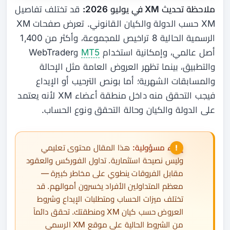
ملاحظة تحديث XM في يوليو 2026:
قد تختلف تفاصيل
XM حسب الدولة والكيان القانوني. تعرض صفحات XM
الرسمية الحالية 8 تراخيص للمجموعة، وأكثر من 1,400
أصل عالمي، وإمكانية استخدام
MT5
وWebTrader
والتطبيق، بينما تظهر العروض العامة مثل الإحالة
والمسابقات الشهرية؛ أما بونص الترحيب أو الإيداع
فيجب التحقق منه داخل منطقة أعضاء XM لأنه يعتمد
على الدولة والكيان وحالة التحقق ونوع الحساب.
إخلاء مسؤولية:
هذا المقال محتوى تعليمي
وليس نصيحة استثمارية. تداول الفوركس والعقود
مقابل الفروقات ينطوي على مخاطر كبيرة —
معظم المتداولين الأفراد يخسرون أموالهم. قد
تختلف ميزات الحساب ومتطلبات الإيداع وشروط
العروض حسب كيان XM ومنطقتك. تحقق دائماً
من الشروط الحالية على موقع XM الرسمي