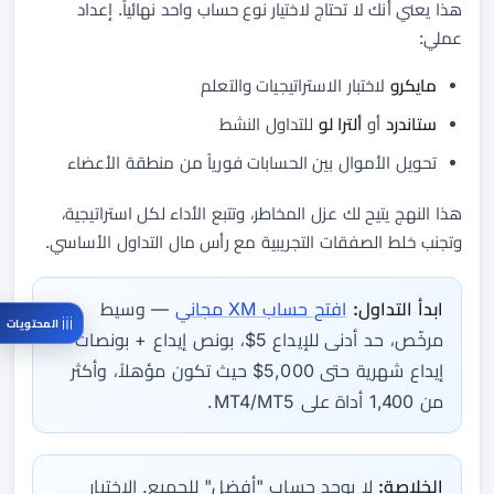
هذا يعني أنك لا تحتاج لاختيار نوع حساب واحد نهائياً. إعداد
عملي:
مايكرو
لاختبار الاستراتيجيات والتعلم
ستاندرد
أو
ألترا لو
للتداول النشط
تحويل الأموال بين الحسابات فورياً من منطقة الأعضاء
هذا النهج يتيح لك عزل المخاطر، وتتبع الأداء لكل استراتيجية،
وتجنب خلط الصفقات التجريبية مع رأس مال التداول الأساسي.
ابدأ التداول:
افتح حساب XM مجاني
— وسيط
المحتويات
مرخّص، حد أدنى للإيداع 5$، بونص إيداع + بونصات
إيداع شهرية حتى 5,000$ حيث تكون مؤهلاً، وأكثر
من 1,400 أداة على MT4/MT5.
الخلاصة:
لا يوجد حساب "أفضل" للجميع. الاختيار