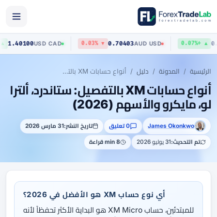
1.40100
0.70403
USD
/
CAD
AUD
/
USD
▲ +0.09%
▼ 0.03%
الرئيسية
المدونة
دليل
أنواع حسابات XM بالتفصيل: ستاندرد، ألترا لو، مايكرو والأسهم (2026)
أنواع حسابات XM بالتفصيل: ستاندرد، ألترا
لو، مايكرو والأسهم (2026)
James Okonkwo
0 تعليق
تاريخ النشر:
31 مارس 2026
تم التحديث:
31 يوليو 2026
8 min قراءة
أي نوع حساب XM هو الأفضل في 2026؟
للمبتدئين، حساب XM Micro هو البداية الأكثر تحفظاً لأنه