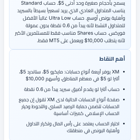
يسمح بأحجام صغيرة وحد أدنى 5$. حساب Standard
يناسب المتداول العادي الذي يريد تسعيراً بسيطاً بالسبريد
وأهلية بونص أوسع. حساب Ultra Low غالباً الأفضل
للمتداول النشط لأنه يبدأ من 0.6 نقطة بدون عمولة
فوركس. حساب Shares مناسب فقط للمستثمرين الأكبر
لأنه يتطلب 10,000$ ويعمل على MT5 فقط.
أهم النقاط
XM يوفر أربعة أنواع حسابات: مايكرو 5$، ستاندرد 5$،
ألترا لو 5$ في معظم المناطق، وأسهم 10,000$
حساب ألترا لو يقدم أضيق سبريد يبدأ من 0.6 نقطة
صفحة أنواع الحسابات الحالية لدى XM تقول إن جميع
الحسابات تتضمن حماية الرصيد السلبي والتحوط وخيار
الحساب الإسلامي كميزات أساسية
اختيار الحساب يعتمد على رأس المال وتكرار التداول
وأهلية البونص في منطقتك