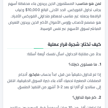
لمن هو مناسب:
المستثمرون الذين يريدون بناء محفظة أسهم
بجانب تداول الفوركس. الحد الأدنى البالغ 10,000$ وغياب
الرافعة يجعله غير مناسب لمعظم متداولي الفوركس الأفراد.
هو مصمم لأصحاب رؤوس الأموال الأكبر الذين يريدون التعرض
المباشر لسوق الأسهم عبر نفس الوسيط.
كيف تختار: شجرة قرار عملية
بدلاً من مقارنة الجداول، اسأل نفسك أربعة أسئلة:
1. ما مستوى خبرتك؟
إذا لم تتداول حقيقياً من قبل، ابدأ بحساب
مايكرو
. أحجام
الصفقات الصغيرة تحميك أثناء بناء خبرة السوق الحقيقية. انتقل
إلى ستاندرد أو ألترا لو بعد 2-3 أشهر من التنفيذ المتسق.
2. كم مرة تتداول؟
إذا تداولت أقل من 10 مرات أسبوعياً، فرق السبريد بين ستاندرد