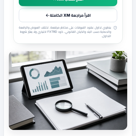
اقرأ مراجعة XM الكاملة
ينطوي تداول عقود الفروقات على مخاطر مرتفعة. تختلف العروض والرافعة
والحماية حسب البلد والكيان القانوني. كود FXTRD اختياري ولا يغيّر شروط
التداول.