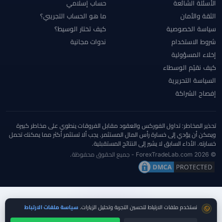
الأسئلة الشائعة
حساب إسلامي
الثقة والأمان
ما هو الحساب التجريبي؟
سياسة الخصوصية
كيف تختار الوسيط؟
شروط الاستخدام
ندوات مجانية
إخلاء المسؤولية
كيف نقيّم الوسطاء
السياسة التحريرية
إفصاح الشراكة
تحذير المخاطر: تداول الفوركس والعقود مقابل الفروقات ينطوي على مخاطر كبيرة
ويمكن أن يؤدي إلى خسارة رأس المال المستثمر. يجب ألا تستثمر أكثر مما يمكنك تحمل
خسارته. الأداء السابق لا يشير إلى النتائج المستقبلية.
© 2026 ForexTradeLab.com - جميع الحقوق محفوظة.
موافقة ملفات تعريف الارتباط
نستخدم ملفات الارتباط لتحسين التجربة وتحليل الزيارات.
سياسة ملفات الارتباط