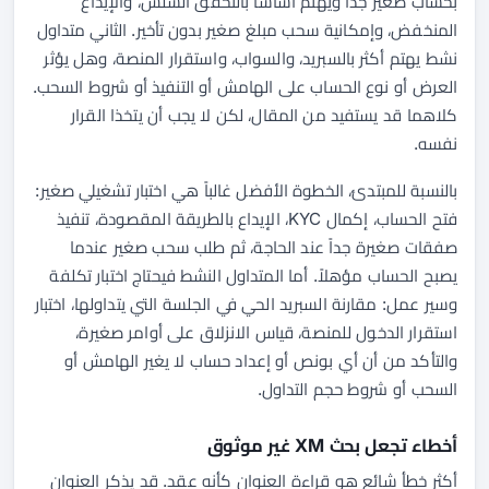
بحساب صغير جداً ويهتم أساساً بالتحقق السلس، والإيداع
المنخفض، وإمكانية سحب مبلغ صغير بدون تأخير. الثاني متداول
نشط يهتم أكثر بالسبريد، والسواب، واستقرار المنصة، وهل يؤثر
العرض أو نوع الحساب على الهامش أو التنفيذ أو شروط السحب.
كلاهما قد يستفيد من المقال، لكن لا يجب أن يتخذا القرار
نفسه.
بالنسبة للمبتدئ، الخطوة الأفضل غالباً هي اختبار تشغيلي صغير:
فتح الحساب، إكمال KYC، الإيداع بالطريقة المقصودة، تنفيذ
صفقات صغيرة جداً عند الحاجة، ثم طلب سحب صغير عندما
يصبح الحساب مؤهلاً. أما المتداول النشط فيحتاج اختبار تكلفة
وسير عمل: مقارنة السبريد الحي في الجلسة التي يتداولها، اختبار
استقرار الدخول للمنصة، قياس الانزلاق على أوامر صغيرة،
والتأكد من أن أي بونص أو إعداد حساب لا يغير الهامش أو
السحب أو شروط حجم التداول.
أخطاء تجعل بحث XM غير موثوق
أكثر خطأ شائع هو قراءة العنوان كأنه عقد. قد يذكر العنوان