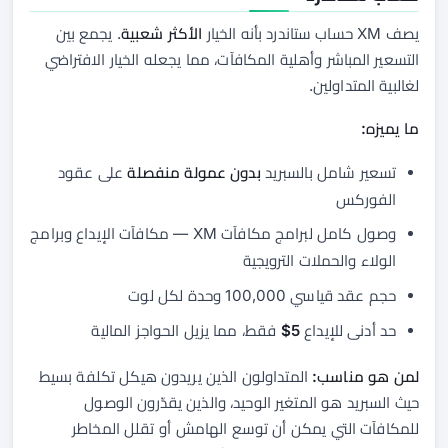
يصف XM حساب ستاندرد بأنه الخيار
الأكثر شعبية
. يجمع بين
التسعير المباشر وأهلية المكافآت، مما يجعله الخيار الافتراضي
لغالبية المتداولين.
ما يميزه:
تسعير شامل بالسبريد
بدون عمولة منفصلة
على عقود
الفوركس
وصول كامل لبرامج مكافآت XM — مكافآت الإيداع وبرامج
الولاء والحملات الترويجية
حجم عقد قياسي 100,000 وحدة لكل لوت
حد أدنى للإيداع
5$
فقط، مما يزيل الحواجز المالية
لمن هو مناسب:
المتداولون الذين يريدون هيكل تكلفة بسيط
حيث السبريد هو المتغير الوحيد، والذين يقدّرون الوصول
للمكافآت التي يمكن أن توسع الهامش أو تقلل المخاطر