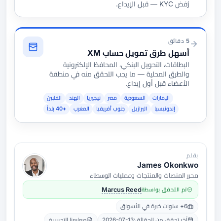
رُفض KYC — قبل الإيداع.
5 دقائق
أسهل طرق تمويل حساب XM
البطاقات، التحويل البنكي، المحافظ الإلكترونية
والطرق المحلية — ما يجب التحقق منه في منطقة
الأعضاء قبل أول إيداع.
الإمارات
السعودية
مصر
نيجيريا
الهند
الفلبين
إندونيسيا
البرازيل
جنوب أفريقيا
المغرب
+40 بلداً
بقلم
James Okonkwo
محرر المنصات والمنتجات وعمليات الوسطاء
تم التحقق بواسطة
Marcus Reed
6+ سنوات خبرة في الأسواق
آخر تحقق من الحقائق:
2026-07-13
معاييرنا التحريرية