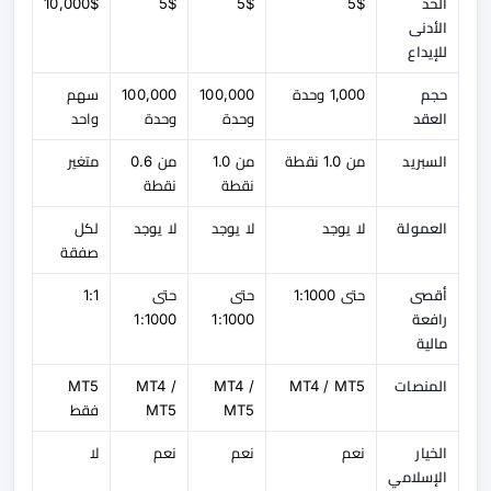
الحد
5$
5$
5$
10,000$
الأدنى
للإيداع
حجم
1,000 وحدة
100,000
100,000
سهم
العقد
وحدة
وحدة
واحد
السبريد
من 1.0 نقطة
من 1.0
من 0.6
متغير
نقطة
نقطة
العمولة
لا يوجد
لا يوجد
لا يوجد
لكل
صفقة
أقصى
حتى 1:1000
حتى
حتى
1:1
رافعة
1:1000
1:1000
مالية
المنصات
MT4 / MT5
MT4 /
MT4 /
MT5
MT5
MT5
فقط
الخيار
نعم
نعم
نعم
لا
الإسلامي