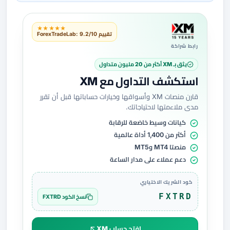
★★★★★
تقييم ForexTradeLab: 9.2/10
رابط شراكة
يثق بـ XM أكثر من 20 مليون متداول
استكشف التداول مع XM
قارن منصات XM وأسواقها وخيارات حساباتها قبل أن تقرر
مدى ملاءمتها لاحتياجاتك.
كيانات وسيط خاضعة للرقابة
أكثر من 1,400 أداة عالمية
منصتا MT4 وMT5
دعم عملاء على مدار الساعة
كود الشريك الاختياري
FXTRD
نسخ الكود FXTRD
افتح حساب XM