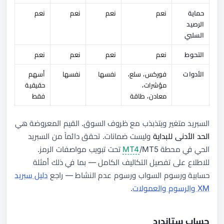
حماية
نعم
نعم
نعم
نعم
الرصيد
السلبي
التحوط
نعم
نعم
نعم
نعم
الأدوات
فوركس، سلع،
نفسها
نفسها
أسهم
مؤشرات،
حقيقية
معادن، طاقة
فقط
السبريد متغير ويتذبذب مع ظروف السوق. القيم المعروضة هي
الحد الأدنى للبداية
وليست ضمانات. تحقق دائماً من السبريد
الحي في محطة
MT4
/MT5 تحت تبويب مواصفات الرمز.
للاطلاع على تفصيل التكاليف الكامل — بما في ذلك أمثلة
حسابية ورسوم السواب ورسوم عدم النشاط — راجع
دليل سبريد
XM والرسوم والعمولات
.
حساب ستاندرد