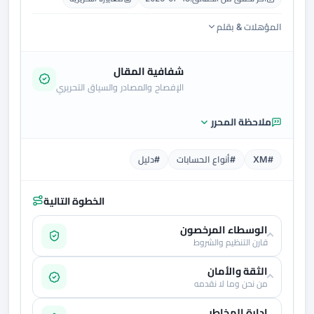
المؤهلات & بقلم
شفافية المقال
الإفصاح والمصادر والسياق التحريري
ملاحظة المحرر
#XM
#أنواع الحسابات
#دليل
الخطوة التالية
الوسطاء المرخصون
قارن التنظيم والشروط
الثقة والأمان
من نحن وما لا نقدمه
إدارة المخاطر