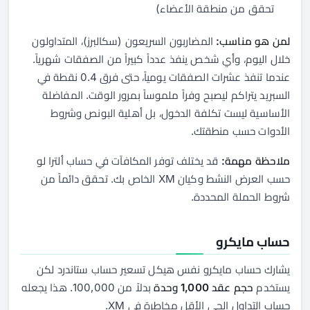
تحقق من منطقة الأعضاء)
لمن هو مناسب:
المضاربون السريعون (سكالبرز)، المتداولون
خلال اليوم، وأي شخص ينفذ عدداً كبيراً من الصفقات شهرياً.
عندما تنفذ عشرات الصفقات يومياً، حتى فرق 0.4 نقطة في
السبريد يتراكم ليصبح وفراً ملموساً بمرور الوقت. المفاضلة
الأساسية ليست تكلفة الدخول، بل أهلية البونص وشروط
الأدوات حسب منطقتك.
ملاحظة مهمة:
قد يختلف توفر المكافآت في حساب ألترا لو
حسب العرض النشط وكيان XM الخاص بك. تحقق دائماً من
شروط الحملة المحددة.
حساب مايكرو
يشارك حساب مايكرو نفس هيكل تسعير حساب ستاندرد لكن
يستخدم
حجم عقد 1,000 وحدة
بدلاً من 100,000. هذا يجعله
حساب التداول الحي الأقل مخاطرة في XM.