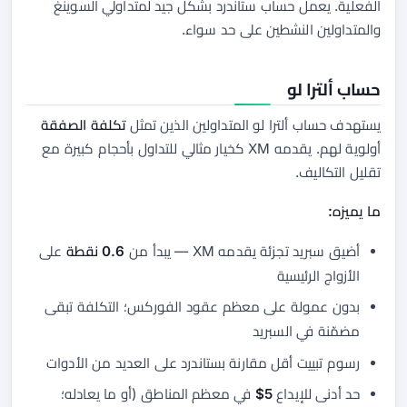
الفعلية. يعمل حساب ستاندرد بشكل جيد لمتداولي السوينغ
والمتداولين النشطين على حد سواء.
حساب ألترا لو
يستهدف حساب ألترا لو المتداولين الذين تمثل
تكلفة الصفقة
أولوية لهم. يقدمه XM كخيار مثالي للتداول بأحجام كبيرة مع
تقليل التكاليف.
ما يميزه:
أضيق سبريد تجزئة يقدمه XM — يبدأ من
0.6 نقطة
على
الأزواج الرئيسية
بدون عمولة على معظم عقود الفوركس؛ التكلفة تبقى
مضمّنة في السبريد
رسوم تبييت أقل مقارنة بستاندرد على العديد من الأدوات
حد أدنى للإيداع
5$
في معظم المناطق (أو ما يعادله؛