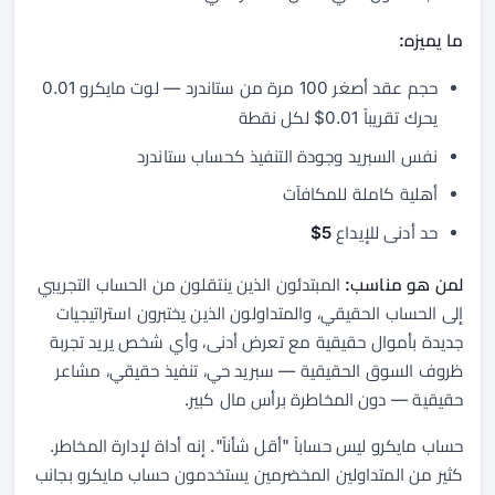
ما يميزه:
حجم عقد أصغر 100 مرة من ستاندرد — لوت مايكرو 0.01
يحرك تقريباً 0.01$ لكل نقطة
نفس السبريد وجودة التنفيذ كحساب ستاندرد
أهلية كاملة للمكافآت
حد أدنى للإيداع
5$
لمن هو مناسب:
المبتدئون الذين ينتقلون من الحساب التجريبي
إلى الحساب الحقيقي، والمتداولون الذين يختبرون استراتيجيات
جديدة بأموال حقيقية مع تعرض أدنى، وأي شخص يريد تجربة
ظروف السوق الحقيقية — سبريد حي، تنفيذ حقيقي، مشاعر
حقيقية — دون المخاطرة برأس مال كبير.
حساب مايكرو ليس حساباً "أقل شأناً". إنه أداة لإدارة المخاطر.
كثير من المتداولين المخضرمين يستخدمون حساب مايكرو بجانب