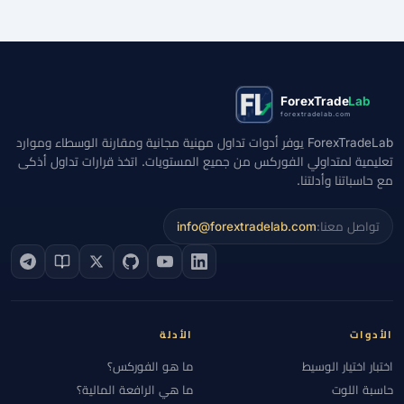
ForexTrade
Lab
forextradelab.com
ForexTradeLab يوفر أدوات تداول مهنية مجانية ومقارنة الوسطاء وموارد
تعليمية لمتداولي الفوركس من جميع المستويات. اتخذ قرارات تداول أذكى
مع حاسباتنا وأدلتنا.
تواصل معنا:
info@forextradelab.com
الأدوات
الأدلة
اختبار اختيار الوسيط
ما هو الفوركس؟
حاسبة اللوت
ما هي الرافعة المالية؟