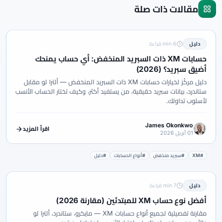
مقالات ذات صلة
دليل
6 min قراءة
حسابات XM ذات السبريد المنخفض: أي حساب يمنحك
أضيق سبريد؟ (2026)
دليل مركّز لخيارات حسابات XM ذات السبريد المنخفض — ألترا لو مقابل
ستاندرد، بيانات سبريد حقيقية، من يستفيد أكثر، وكيف تختار الحساب الأنسب
لأسلوب تداولك.
James Okonkwo
اقرأ المزيد
01 أبريل 2026
#XM
#سبريد منخفض
#أنواع الحسابات
#دليل
دليل
7 min قراءة
أفضل نوع حساب XM للمبتدئين (مقارنة 2026)
مقارنة تفصيلية لجميع أنواع حسابات XM — مايكرو، ستاندرد، ألترا لو