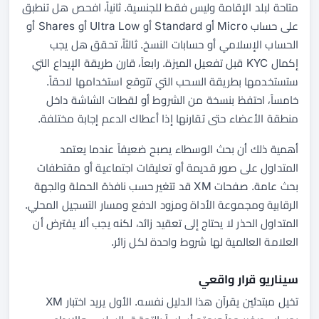
متاحة لبلد الإقامة وليس فقط للجنسية. ثانياً، افحص هل تنطبق
على حساب Micro أو Standard أو Ultra Low أو Shares أو
الحساب الإسلامي أو حسابات النسخ. ثالثاً، تحقق هل يجب
إكمال KYC قبل تفعيل الميزة. رابعاً، قارن طريقة الإيداع التي
ستستخدمها بطريقة السحب التي تتوقع استخدامها لاحقاً.
خامساً، احتفظ بنسخة من الشروط أو لقطات الشاشة داخل
منطقة الأعضاء حتى تقارنها إذا أعطاك الدعم إجابة مختلفة.
أهمية ذلك أن بحث الوسطاء يصبح ضعيفاً عندما يعتمد
المتداول على صور قديمة أو تعليقات اجتماعية أو مقتطفات
بحث عامة. صفحات XM قد تتغير حسب نافذة الحملة والجهة
الرقابية ومجموعة الأداة ومزود الدفع ومسار التسجيل المحلي.
المتداول الحذر لا يحتاج إلى تعقيد زائد، لكنه يجب ألا يفترض أن
العلامة العالمية لها شروط واحدة لكل زائر.
سيناريو قرار واقعي
تخيل مبتدئين يقرآن هذا الدليل نفسه. الأول يريد اختبار XM