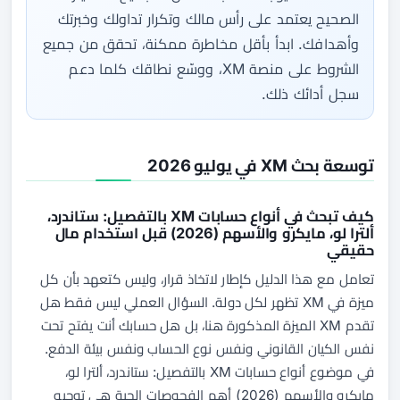
الصحيح يعتمد على رأس مالك وتكرار تداولك وخبرتك
وأهدافك. ابدأ بأقل مخاطرة ممكنة، تحقق من جميع
الشروط على منصة XM، ووسّع نطاقك كلما دعم
سجل أدائك ذلك.
توسعة بحث XM في يوليو 2026
كيف تبحث في أنواع حسابات XM بالتفصيل: ستاندرد،
ألترا لو، مايكرو والأسهم (2026) قبل استخدام مال
حقيقي
تعامل مع هذا الدليل كإطار لاتخاذ قرار، وليس كتعهد بأن كل
ميزة في XM تظهر لكل دولة. السؤال العملي ليس فقط هل
تقدم XM الميزة المذكورة هنا، بل هل حسابك أنت يفتح تحت
نفس الكيان القانوني ونفس نوع الحساب ونفس بيئة الدفع.
في موضوع أنواع حسابات XM بالتفصيل: ستاندرد، ألترا لو،
مايكرو والأسهم (2026) أهم الفحوصات الحية هي توجيه