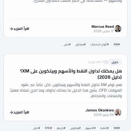
والأسهم — لمساعدتك في اختيار الأنسب كمتداول مبتدئ.
Marcus Reed
اقرأ المزيد
17 مارس 2026
#XM
#أنواع الحسابات
#مبتدئين
#دليل
دليل
7 min قراءة
هل يمكنك تداول النفط والأسهم وبيتكوين على XM؟
(دليل 2026)
نعم، توفر XM تداول النفط والأسهم وبيتكوين، لكن غالباً عبر عقود
الفروقات CFD. يشرح هذا الدليل ما يمكنك تداوله، وما الذي تملكه فعلياً،
والمنصات والمخاطر.
James Okonkwo
اقرأ المزيد
09 يونيو 2026
#XM
#النفط
#الأسهم
#بيتكوين
#كريبتو
#CFD
#دليل