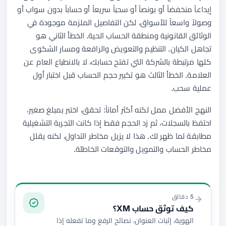
إيداعاً منخفضاً أو بونصاً أو سحباً سريعاً أو حساباً بدون سواب أو
وصولاً واسعاً للأسواق، لكن التفاصيل الملزمة موجودة في
الوثائق القانونية ومنطقة الحساب الحية. الخطأ الثاني هو
تجاهل الكيان. التنظيم والتعويض والرافعة ومسار الشكوى
كلها مرتبطة بالشركة التي تفتح حسابك، لا بالانطباع العام عن
العلامة. الخطأ الثالث هو تكبير حجم الحساب قبل اختبار أول
عملية سحب.
النهج الأفضل ممل لكنه أكثر أماناً: تحقق، اختبر بمبلغ صغير،
احتفظ بالسجلات، ثم زد الحجم فقط إذا كانت التجربة التشغيلية
مطابقة لما ظهر لك. هذا لا يزيل مخاطر التداول، لكنه يقلل
مخاطر الحساب والتمويل والتوقعات الخاطئة.
التوثيق والتمويل
5 دقائق
كيف توثق حساب XM؟
الهوية، إثبات العنوان، نصائح الرفع وما تفعله إذا