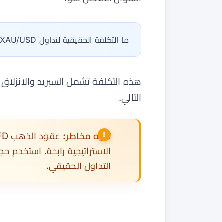
ما التكلفة الحقيقية لتداول XAU/USD على XM في الجلسة وحجم اللوت الذي أستخدمه فعلاً؟
هذه التكلفة تشمل السبريد والانزلاق
التالي.
تنبيه مخاطر:
الاستراتيجية رابحة. استخدم حج
التداول الحقيقي.