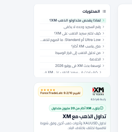
المحتويات
لماذا يفحص متداولو الذهب XM؟
رقم السبريد وحده لا يكفي
كيف تختبر سبريد الذهب على XM؟
Ultra Low أم Standard: ما المهم للذهب؟
متى يناسب XM أكثر؟
من تحليل الذهب إلى قرار الوسيط
الخلاصة
توسعة بحث XM في يوليو 2026
كيف تبحث في سبريد الذهب على XM في XAU/USD: لماذا يفحص المتداولون حساب Ultra Low أولاً؟ قبل استخدام مال حقيقي
قائمة تحقق عملية
سيناريو قرار واقعي
★★★★★
أخطاء تجعل بحث XM غير موثوق
تقييم ForexTradeLab: 9.2/10
ملاحظات فحص إضافية لهذا الموضوع
رابط شراكة
يثق بـ XM أكثر من 20 مليون متداول
تداول الذهب مع XM
تداول XAUUSD وأدوات ذهب أخرى وفق شروط
تنافسية تختلف باختلاف البلد.