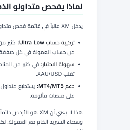
لماذا يفحص متداولو الذهب 
يدخل XM غالباً في قائمة فحص متداول الذهب لثلاثة أسباب عملية:
تركيبة حساب Ultra Low:
كثير من 
من حساب العمولة في كل صفقة.
سهولة الاختبار:
في كثير من المناط
تقلب XAU/USD.
دعم MT4/MT5:
على منصات مألوفة.
هذا لا يعني أن XM هو 