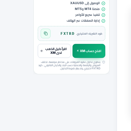
الوصول إلى XAUUSD
منصتا MT4 وMT5
تنفيذ سريع للأوامر
إدارة الصفقات عبر الهاتف
FXTRD
كود الشريك الاختياري
نسخ الكود FXTRD
اقرأ دليل الذهب
افتح حساب XM
لدى XM
ينطوي تداول عقود الفروقات على مخاطر مرتفعة. تختلف
العروض والرافعة والحماية حسب البلد والكيان القانوني. كود
FXTRD اختياري ولا يغيّر شروط التداول.