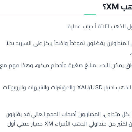
XM؟
المتداولين يفضلون نموذجاً واضحاً يركز على السبريد بدلاً
ق يمكن البدء بمبالغ صغيرة وأحجام ميكرو، وهذا مهم مع
يستطيع متداول الذهب اختبار XAU/USD والمؤشرات والتنبيهات والروبوتات
الأرخص دائماً لكل متداول. المضاربون أصحاب الحجم العالي قد يقارنون
وسطاء السبريد الخام مع العمولة. لكن لكثير من متداولي الذهب الأفراد، XM معيار عملي أول