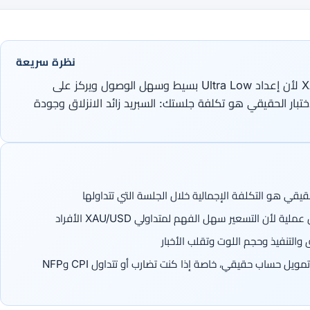
نظرة سريعة
يستحق XM الفحص لمتداولي XAU/USD لأن إعداد Ultra Low بسيط وسهل الوصول ويركز على
ختبار الحقيقي هو تكلفة جلستك: السبريد زائد الانزلاق وجودة
يقي هو التكلفة الإجمالية خلال الجلسة التي تتداولها
والتنفيذ وحجم اللوت وتقلب الأخبار
اختبر XAU/USD على حساب تجريبي قبل تمويل حساب حقيقي، خاصة إذا كنت تضارب أو تتداول CPI وNFP