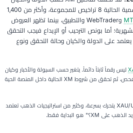
القانوني. تعرض صفحات XM الرسمية الحالية 8 تراخيص للمجموعة، وأكثر من 1,400
MT
وWebTrader والتطبيق، بينما تظهر العروض
شهرية؛ أما بونص الترحيب أو الإيداع فيجب التحقق
ل منطقة أعضاء XM لأنه يعتمد على الدولة والكيان وحالة التحقق ونوع
X
ليس رقماً ثابتاً دائماً. يتغير حسب السيولة والأخبار وكيان
الوسيط. استخدم هذا الدليل كقائمة فحص، ثم تحقق من شروط XM الحالية داخل المنصة الحية
يهتم متداولو الذهب بالسبريد لأن XAU/USD يتحرك بسرعة، وكثير من استراتيجيات الذهب تعتمد
؟" هو البداية فقط.