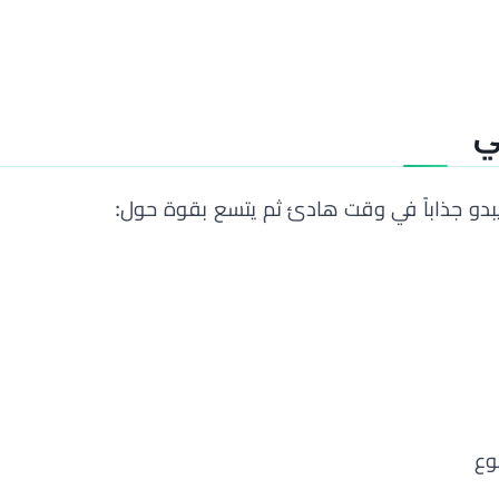
ي
بدو جذاباً في وقت هادئ ثم يتسع بقوة حول:
وع