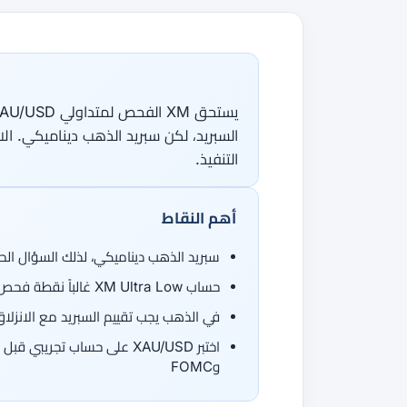
جميع الأدلة
القاموس
دورات الفوركس
من 50 عملة، اتجاهان.
جميع الأدوات
السبريد، لكن سبريد الذهب ديناميكي. الا
التنفيذ.
أهم النقاط
سبريد الذهب ديناميكي، لذلك السؤال الحق
حساب XM Ultra Low غالباً نقطة فحص عملية لأن التسعير سهل الفهم لمتداولي XAU/USD الأفراد
في الذهب يجب تقييم السبريد مع الانزلاق 
وFOMC