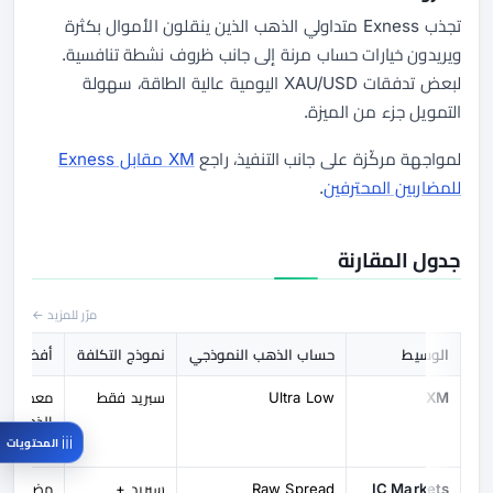
تجذب Exness متداولي الذهب الذين ينقلون الأموال بكثرة
ويريدون خيارات حساب مرنة إلى جانب ظروف نشطة تنافسية.
لبعض تدفقات XAU/USD اليومية عالية الطاقة، سهولة
التمويل جزء من الميزة.
لمواجهة مركّزة على جانب التنفيذ، راجع
XM مقابل Exness
للمضاربين المحترفين
.
جدول المقارنة
مرّر للمزيد ←
الوسيط
حساب الذهب النموذجي
نموذج التكلفة
أفضل مس
XM
Ultra Low
سبريد فقط
معظم مت
الذهب
المحتويات
النشطين
IC Markets
Raw Spread
سبريد +
مضارب م