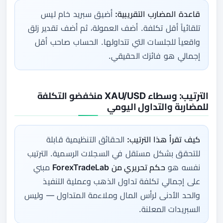
قاعدة المضارب التقريبية:
أضيق سبريد خام ليس
تلقائياً أقل تكلفة. أضف العمولة، ثم أضف تقدير زلق
واقعياً للجلسات التي تتداولها. الحساب صاحب أقل
إجمالي
هو فائزك الحقيقي.
الترتيب: وسطاء XAU/USD منخفضو التكلفة
للمضاربة والتداول اليومي
كيف تقرأ هذا الترتيب:
الحقائق التنظيمية قابلة
للتحقق بشكل مستقل في السجلات الرسمية. الترتيب
نفسه هو
حكم تحريري من ForexTradeLab
مبني
على إجمالي تكلفة تداول الذهب وعملية التنفيذ
والحد الأدنى لرأس المال وملاءمة المتداول — وليس
السبريدات المعلنة.