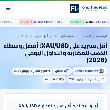
0.70631
0.80831
43
AUD
/
USD
USD
/
CHF
3%
▼ 0.25%
▲ +0.58%
الرئيسية
المدونة
مقارنة الوسطاء
أقل سبريد على XAU/USD: أفضل وسطاء الذهب للمضاربة والتداول اليومي (2026)
أقل سبريد على XAU/USD: أفضل وسطاء
الذهب للمضاربة والتداول اليومي
(2026)
James Okonkwo
0 تعليق
تاريخ النشر:
17 يونيو 2026
تم التحديث:
31 يوليو 2026
8 min قراءة
أي وسيط لديه أقل سبريد لمضاربة XAU/USD