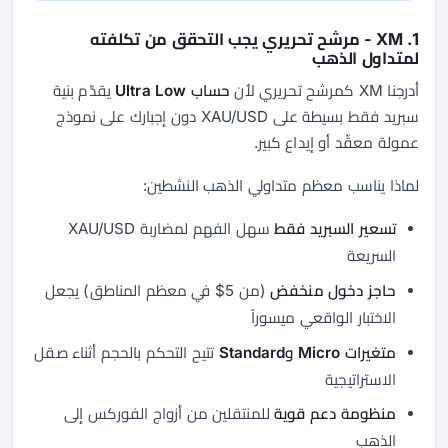
1. XM - مرشح تحريري يجب التحقق من تكلفته
لمتداول الذهب
أدرجنا XM كمرشح تحريري لأن
حساب Ultra Low
يقدّم بنية
سبريد فقط بسيطة على XAU/USD دون إجبارك على نموذج
عمولة معقّد أو إيداع كبير.
لماذا يناسب معظم متداولي الذهب النشطين:
تسعير السبريد فقط
سهل الفهم لمضاربة XAU/USD
السريعة
حاجز دخول منخفض
(من 5$ في معظم المناطق) يجعل
الاختبار الواقعي ميسوراً
متغيرات Micro وStandard
تتيح التحكم بالحجم أثناء صقل
الاستراتيجية
منظومة دعم قوية
للمنتقلين من أزواج الفوركس إلى
الذهب