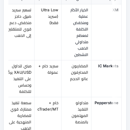
XM
الخيار الأكثر
Ultra Low
تسعير سبريد
عملية
(سبريد
ضيق، حاجز
ومنخفض
فقط)
منخفض، دعم
التكلفة
قوي للمنتقلين
لمعظم
إلى الذهب
متداولي
الذهب
النشطين
IC Markets
المضاربون
سبريد خام +
مبني لتداول
المحترفون
عمولة
XAU/USD يركّز
عالو الحجم
على التنفيذ
وحساس
للتكلفة
Pepperstone
متداولو
خام +
سمعة تنفيذ
التنفيذ
cTrader/MT
ممتازة، قوي
المهتمون
للمضاربة
بالمنصة
المنهجية على
الذهب