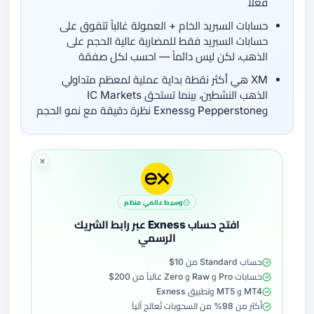
فعلاً
حسابات السبريد الخام + العمولة غالباً تتفوق على
حسابات السبريد فقط للمضاربة عالية الحجم على
الذهب، لكن ليس دائماً — احسب لكل صفقة
XM هي أكثر نقطة بداية عملية لمعظم متداولي
الذهب النشطين، بينما تستحق IC Markets
وPepperstone وExness نظرة دقيقة مع نمو الحجم
وسيط عالمي منظم
افتح حساب Exness عبر رابط الشريك
الرسمي
حساب Standard من 10$
حسابات Pro و Raw و Zero غالباً من 200$
MT4 و MT5 وتطبيق Exness
أكثر من 98% من السحوبات تُعالج آلياً