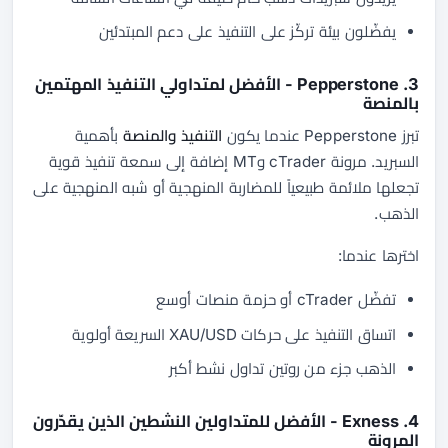
يفضّلون بيئة تركّز على التنفيذ على دعم المبتدئين
3. Pepperstone - الأفضل لمتداولي التنفيذ المهتمين
بالمنصة
تبرز Pepperstone عندما يكون
التنفيذ والمنصة
بأهمية
السبريد. مرونة cTrader وMT إضافة إلى سمعة تنفيذ قوية
تجعلها ملائمة طبيعياً للمضاربة المنهجية أو شبه المنهجية على
الذهب.
اخترها عندما:
تفضّل cTrader أو حزمة منصات أوسع
اتساق التنفيذ على حركات XAU/USD السريعة أولوية
الذهب جزء من روتين تداول نشط أكبر
4. Exness - الأفضل للمتداولين النشطين الذين يقدّرون
المرونة