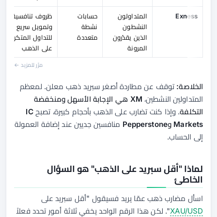
Exness
المتداولون
حسابات
ظروف تنافسية
النشطون
نشطة
وتمويل سريع
الذين يقدّرون
متعددة
للتداول المتكرر
المرونة
على الذهب
مرّر للمزيد ←
الخلاصة:
توقف عن مطاردة أصغر سبريد ذهب معلن. لمعظم
المتداولين النشطين،
XM هي الإجابة الأسهل ومنخفضة
التكلفة
. وإذا كنت تضارب على الذهب بأحجام كبيرة، تصبح
IC
Markets وPepperstone
منافسين جديين عند إضافة العمولة
إلى الحساب.
لماذا "أقل سبريد على الذهب" هو السؤال
الخاطئ
اسأل مضارب ذهب عمّا يريد فسيقول "أقل سبريد على
XAU/USD
". لكن هذا الرقم الواحد يخفي ثلاثة أمور تحدد فعلاً