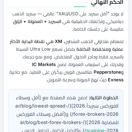
الحكم النهائي
لا يوجد "أقل سبريد على XAU/USD" عالمي — سبريد الذهب
ديناميكي، وتكلفتك الحقيقية هي
السبريد + العمولة + الزلق
مقيسة على جلستك الخاصة.
لمعظم متداولي الذهب النشطين،
XM هي نقطة البداية الأكثر
عملية ومنخفضة التكلفة
بفضل تسعير Ultra Low البسيط
بالسبريد فقط وحاجز الدخول المنخفض. ومع نمو حجمك
وقدرتك على استيعاب العمولة، تصبح
IC Markets
وPepperstone
منافسين قويين يركّزان على التنفيذ، مع جاذبية
Exness
حيث تهمّ المرونة وسرعة التمويل.
الخطوة التالية:
ادمج هذه الصفحة مع [أقل وسطاء
الفوركس سبريداً 2026](/ar/blog/lowest-spread-
forex-brokers-2026/) و[أفضل وسطاء الفوركس
للمضاربة 2026](/ar/blog/best-forex-brokers-
scalping
-2026/) و[الدليل الكامل لتداول الذهب