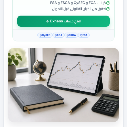
كيانات FCA و CySEC و FSCA و FSA
تحقق من الكيان القانوني قبل التمويل
افتح حساب Exness ←
CySEC
FCA
FSCA
FSA