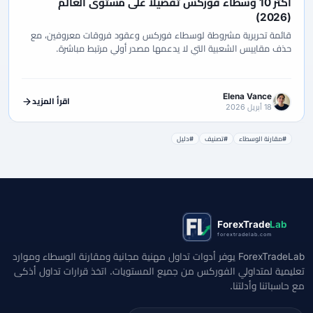
أكثر 10 وسطاء فوركس تفضيلاً على مستوى العالم
(2026)
قائمة تحريرية مشروطة لوسطاء فوركس وعقود فروقات معروفين، مع
حذف مقاييس الشعبية التي لا يدعمها مصدر أولي مرتبط مباشرة.
Elena Vance
اقرأ المزيد
18 أبريل 2026
#مقارنة الوسطاء
#تصنيف
#دليل
ForexTrade
Lab
forextradelab.com
ForexTradeLab يوفر أدوات تداول مهنية مجانية ومقارنة الوسطاء وموارد
تعليمية لمتداولي الفوركس من جميع المستويات. اتخذ قرارات تداول أذكى
مع حاسباتنا وأدلتنا.