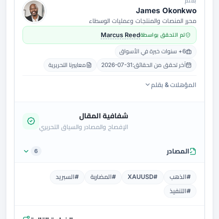
بقلم
James Okonkwo
محرر المنصات والمنتجات وعمليات الوسطاء
تم التحقق بواسطة
Marcus Reed
6+ سنوات خبرة في الأسواق
آخر تحقق من الحقائق:
2026-07-31
معاييرنا التحريرية
المؤهلات & بقلم
شفافية المقال
الإفصاح والمصادر والسياق التحريري
المصادر
6
#الذهب
#XAUUSD
#المضاربة
#السبريد
#التنفيذ