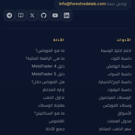
تواصل معنا:
info@forextradelab.com
الأدوات
الأدلة
اختبار اختيار الوسيط
ما هو الفوركس؟
حاسبة اللوت
ما هي الرافعة المالية؟
حاسبة الهامش
دليل MetaTrader 4
حاسبة السواب
دليل MetaTrader 5
حاسبة الربح/الخسارة
هل الفوركس حلال؟
حاسبة البيفوت
إدارة المخاطر
الوسطاء المرخصون
تداول الذهب
وسطاء الفوركس
مقارنة الوسطاء
الأسواق
ما هو السكالبينج؟
محول العملات
القاموس
سعر الذهب المباشر
جميع الأدلة