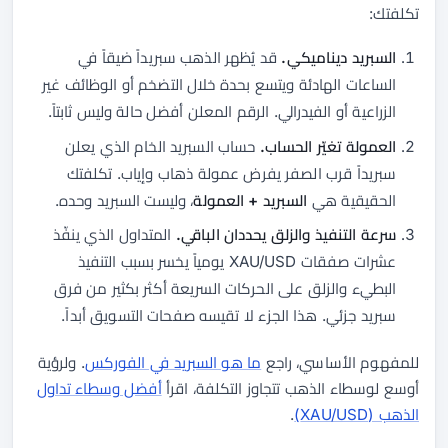
تكلفتك:
السبريد ديناميكي.
قد يُظهر الذهب سبريداً ضيقاً في
الساعات الهادئة ويتسع بحدة خلال التضخم أو الوظائف غير
الزراعية أو الفيدرالي. الرقم المعلن أفضل حالة وليس ثابتاً.
العمولة تغيّر الحساب.
حساب السبريد الخام الذي يعلن
سبريداً قرب الصفر يفرض عمولة ذهاب وإياب. تكلفتك
الحقيقية هي
السبريد + العمولة
، وليست السبريد وحده.
سرعة التنفيذ والزلق يحددان الباقي.
المتداول الذي ينفّذ
عشرات صفقات XAU/USD يومياً يخسر بسبب التنفيذ
البطيء والزلق على الحركات السريعة أكثر بكثير من فرق
سبريد جزئي. هذا الجزء لا تقيسه صفحات التسويق أبداً.
للمفهوم الأساسي، راجع
ما هو السبريد في الفوركس
. ولرؤية
أوسع لوسطاء الذهب تتجاوز التكلفة، اقرأ
أفضل وسطاء تداول
الذهب (XAU/USD)
.