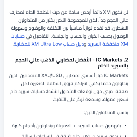
لن تكون XM دائماً أرخص ساحة من حيث التكلفة الخام لمحترف
عالي الحجم جداً. لكن للمجموعة الأكبر بكثير من المتداولين
النشطين، قد تقدم توازناً مناسباً بين التكلفة والوضوح وسهولة
الوصول بحسب الكيان والحساب والجلسة. التفاصيل في
حسابات
XM منخفضة السبريد
و
دليل حساب XM Ultra Low للمضاربة
.
2. IC Markets - الأفضل لمضاربي الذهب عالي الحجم
بالسبريد الخام
IC Markets خيار أساسي لمضاربي XAU/USD المتقدمين الذين
يتداولون حجماً يكفي لتتراكم فروق التكلفة الصغيرة لكل
صفقة. مبني حول توقعات المتداول النشط: حسابات سبريد خام،
تسعير عمولة، وسمعة تركّز على التنفيذ.
يناسب المتداولين الذين:
يفهمون حساب السبريد + العمولة ويتداولون بأحجام كبيرة
يريدون سبريدات ذهب خام ضيقة في الساعات السائلة