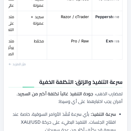
عمولة
عالي الح
Pepperstone
Razor / cTrader
سبريد +
متداول ير
عمولة
على المن
التنفيذ
Exness
Pro / Raw
مختلط
متداول 
يركّز على
المرونة
مرّر للمزيد ←
سرعة التنفيذ والزلق: التكلفة الخفية
لمضارب الذهب،
جودة التنفيذ غالباً تكلفة أكبر من السبريد
.
أمران يجب اختبارهما على أي وسيط:
سرعة التنفيذ:
بأي سرعة تُنفّذ الأوامر السوقية، خاصة عند
افتتاح الجلسات. التنفيذ البطيء على حركة XAU/USD
سريعة قد يكلّف أكثر من عدة سبريدات.