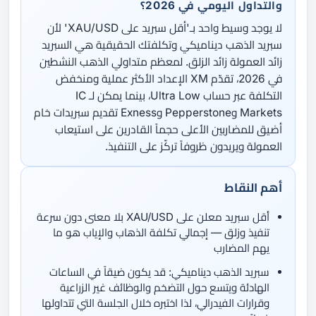
والتداول اليومي في 2026؟
لا يوجد وسيط واحد بـ'أقل سبريد على XAU/USD' لأن
سبريد الذهب ديناميكي وتكلفتك الحقيقية هي السبريد
زائد العمولة زائد الزلق. لمعظم متداولي الذهب النشطين
في 2026، تقدّم XM الإعداد الأكثر عملية ومنخفض
التكلفة عبر حساب Ultra Low، بينما يمكن لـ IC
Markets وPepperstone وExness تقديم سبريدات خام
أضيق للمضاربين الأعلى حجماً القادرين على استيعاب
العمولة ويريدون ظروفاً تركّز على التنفيذ.
أهم النقاط
أقل سبريد معلن على XAU/USD بلا معنى دون سرعة
تنفيذ وزلق — إجمالي تكلفة الذهاب والإياب هو ما
يهم المضارب
سبريد الذهب ديناميكي: قد يكون ضيقاً في الساعات
الهادئة ويتسع حول التضخم والوظائف غير الزراعية
وقرارات الفيدرالي، لذا اختبره خلال الجلسة التي تتداولها