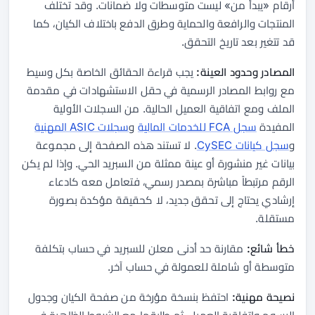
أرقام «يبدأ من» ليست متوسطات ولا ضمانات. وقد تختلف
المنتجات والرافعة والحماية وطرق الدفع باختلاف الكيان، كما
قد تتغير بعد تاريخ التحقق.
المصادر وحدود العينة:
يجب قراءة الحقائق الخاصة بكل وسيط
مع روابط المصادر الرسمية في حقل الاستشهادات في مقدمة
الملف ومع اتفاقية العميل الحالية. من السجلات الأولية
المفيدة
سجل FCA للخدمات المالية
و
سجلات ASIC المهنية
و
سجل كيانات CySEC
. لا تستند هذه الصفحة إلى مجموعة
بيانات غير منشورة أو عينة ممثلة من السبريد الحي. وإذا لم يكن
الرقم مرتبطاً مباشرة بمصدر رسمي، فتعامل معه كادعاء
إرشادي يحتاج إلى تحقق جديد، لا كحقيقة مؤكدة بصورة
مستقلة.
خطأ شائع:
مقارنة حد أدنى معلن للسبريد في حساب بتكلفة
متوسطة أو شاملة للعمولة في حساب آخر.
نصيحة مهنية:
احتفظ بنسخة مؤرخة من صفحة الكيان وجدول