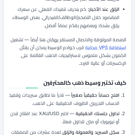
الزلق عند الأخبار:
كم ينحرف تنفيذك الفعلي عن سعرك
المقصود خلال التضخم/الوظائف/الفيدرالي. بعض الوسطاء
يزلق بشدة؛ وبعضهم يقدّم عمقاً أفضل.
المنصة الموثوقة والاتصال المستقر يهمّان هنا أيضاً — تشغيل
استضافة VPS مجانية
قرب خوادم الوسيط يمكن أن يقلّل
الكمون بشكل ملموس لاستراتيجيات الذهب القائمة على
الإكسبرتات أو عالية التردد.
كيف تختبر وسيط ذهب كالمحترفين
افتح حساباً حقيقياً صغيراً
— نادراً ما تطابق سبريدات وتنفيذ
الحساب التجريبي الظروف الحقيقية على الذهب.
تداول جلستك الحقيقية
— اختبر XAU/USD عند افتتاح لندن
أو نيويورك أو متى تتداول فعلاً.
سجّل السبريد والعمولة والزلق
لعدة عشرات من الصفقات