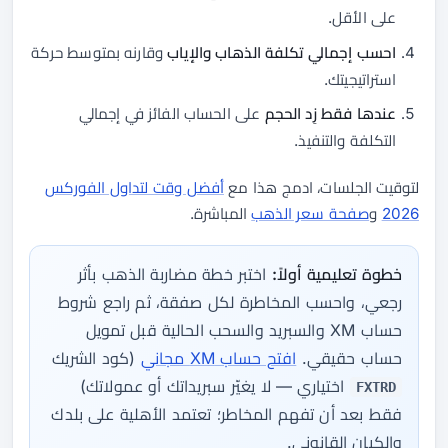
على الأقل.
احسب إجمالي تكلفة الذهاب والإياب
وقارنه بمتوسط حركة
استراتيجيتك.
عندها فقط زِد الحجم
على الحساب الفائز في إجمالي
التكلفة والتنفيذ.
لتوقيت الجلسات، ادمج هذا مع
أفضل وقت لتداول الفوركس
2026
و
صفحة سعر الذهب
المباشرة.
خطوة تعليمية أولاً:
اختبر خطة مضاربة الذهب بأثر
رجعي، واحسب المخاطرة لكل صفقة، ثم راجع شروط
حساب XM والسبريد والسحب الحالية قبل تمويل
حساب حقيقي.
افتح حساب XM مجاني
(كود الشريك
اختياري — لا يغيّر سبريداتك أو عمولاتك)
FXTRD
فقط بعد أن تفهم المخاطر؛ تعتمد الأهلية على بلدك
والكيان القانوني.