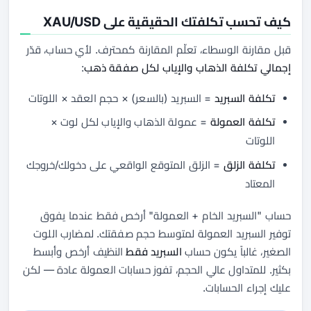
كيف تحسب تكلفتك الحقيقية على XAU/USD
قبل مقارنة الوسطاء، تعلّم المقارنة كمحترف. لأي حساب، قدّر
إجمالي تكلفة الذهاب والإياب لكل صفقة ذهب
:
تكلفة السبريد
= السبريد (بالسعر) × حجم العقد × اللوتات
تكلفة العمولة
= عمولة الذهاب والإياب لكل لوت ×
اللوتات
تكلفة الزلق
= الزلق المتوقع الواقعي على دخولك/خروجك
المعتاد
حساب "السبريد الخام + العمولة" أرخص
فقط
عندما يفوق
توفير السبريد العمولة لمتوسط حجم صفقتك. لمضارب اللوت
الصغير، غالباً يكون حساب
السبريد فقط
النظيف أرخص وأبسط
بكثير. للمتداول عالي الحجم، تفوز حسابات العمولة عادة — لكن
عليك إجراء الحسابات.