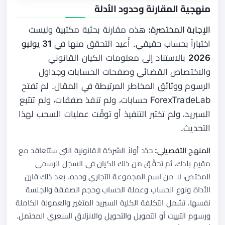
منهجية المقارنة وحدود الأدلة
الإجابة المختصرة:
هذه مقارنة بحثية مكتبية وليست
اختباراً بحساب حقيقي. أُعيد التحقق منها في
31 يوليو
2026
بالاستناد إلى معلومات الكيان القانوني
والاختصاص القضائي وصفحات الحسابات وجداول
الرسوم ووثائق المخاطر المرتبطة في المقال. لم تفتح
ForexTradeLab حسابات، ولم تنفذ صفقات، ولم تتتبع
السبريد، ولم تختبر التنفيذ أو توقّت عمليات السحب لهذا
التحديث.
المنهج التفصيلي:
حدّد أولاً الشركة القانونية التي ستتعاقد مع
مقيم بلدك، ثم تحقّق من ذلك الكيان في السجل الرسمي
المختص، لا من اسم المجموعة التجاري وحده. بعد ذلك قارن
الأداة ونوع الحساب وعملة الحساب وحجم الصفقة والجلسة
نفسها. تشمل التكلفة الكلية السبريد المتغير والعمولة الكاملة
ورسوم التبييت أو التمويل والتحويل والانزلاق السعري المحتمل.