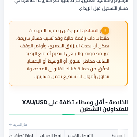
الرسوم واتفاقية العميل، ثم طابقها مع الشروط الظاهرة في
مسار التسجيل قبل الإيداع.
تحذير المخاطر:
الفوركس وعقود الفروقات
منتجات ذات رافعة مالية وقد تسبب خسائر سريعة.
يمكن أن يحدث الانزلاق السعري، وأوامر الوقف
غير مضمونة، ولا يلغي التنظيم أو منع الرصيد
السالب مخاطر السوق أو الوسيط أو الإعسار.
تحقّق من حماية كيانك القانوني المحدد، ولا
تتداول بأموال لا تستطيع تحمل خسارتها.
الخلاصة - أقل وسطاء تكلفة على XAU/USD
للمتداولين النشطين
مرّر للمزيد ←
الوسيط
الأفضل للذهب
نمط الحساب
لماذا يُصنّف هنا