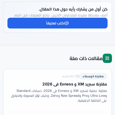
كن أول من يشارك رأيه حول هذا المقال.
أضف ملاحظة مفيدة للمتداولين الآخرين. نراجع التعليقات قبل النشر.
اكتب تعليقاً
مقالات ذات صلة
مقارنة الوسطاء
7 min قراءة
مقارنة سبريد XM و Exness في 2026
مقارنة عملية لسبريد XM و Exness في 2026: حسابات Standard
وUltra Low وPro وRaw Spread وZero، وكيف تؤثر العمولة والانزلاق
على التكلفة الحقيقية.