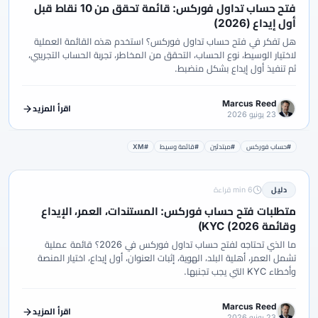
فتح حساب تداول فوركس: قائمة تحقق من 10 نقاط قبل
أول إيداع (2026)
هل تفكر في فتح حساب تداول فوركس؟ استخدم هذه القائمة العملية
لاختيار الوسيط، نوع الحساب، التحقق من المخاطر، تجربة الحساب التجريبي،
ثم تنفيذ أول إيداع بشكل منضبط.
Marcus Reed
اقرأ المزيد
23 يونيو 2026
#حساب فوركس
#مبتدئين
#قائمة وسيط
#XM
دليل
6 min قراءة
متطلبات فتح حساب فوركس: المستندات، العمر، الإيداع
وقائمة KYC (2026)
ما الذي تحتاجه لفتح حساب تداول فوركس في 2026؟ قائمة عملية
تشمل العمر، أهلية البلد، الهوية، إثبات العنوان، أول إيداع، اختيار المنصة
وأخطاء KYC التي يجب تجنبها.
Marcus Reed
اقرأ المزيد
23 يونيو 2026