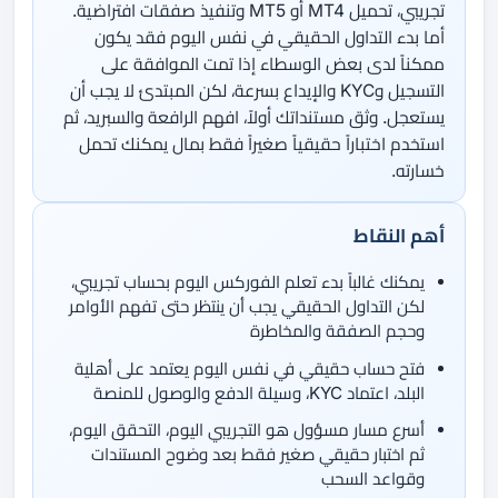
تجريبي، تحميل MT4 أو MT5 وتنفيذ صفقات افتراضية.
أما بدء التداول الحقيقي في نفس اليوم فقد يكون
ممكناً لدى بعض الوسطاء إذا تمت الموافقة على
التسجيل وKYC والإيداع بسرعة، لكن المبتدئ لا يجب أن
يستعجل. وثق مستنداتك أولاً، افهم الرافعة والسبريد، ثم
استخدم اختباراً حقيقياً صغيراً فقط بمال يمكنك تحمل
خسارته.
أهم النقاط
يمكنك غالباً بدء تعلم الفوركس اليوم بحساب تجريبي،
لكن التداول الحقيقي يجب أن ينتظر حتى تفهم الأوامر
وحجم الصفقة والمخاطرة
فتح حساب حقيقي في نفس اليوم يعتمد على أهلية
البلد، اعتماد KYC، وسيلة الدفع والوصول للمنصة
أسرع مسار مسؤول هو التجريبي اليوم، التحقق اليوم،
ثم اختبار حقيقي صغير فقط بعد وضوح المستندات
وقواعد السحب