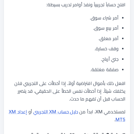
افتح حساباً تجريبياً ونفذ أوامر تدريب بسيطة:
أمر شراء سوق.
أمر بيع سوق.
أمر معلق.
وقف خسارة.
جني أرباح.
صفقة مغلقة.
افعل ذلك بأموال افتراضية أولاً. إذا أخطأت على التجريبي فلن
يكلفك شيئاً. إذا أخطأت نفس الخطأ على الحقيقي، قد يتضرر
الحساب قبل أن تفهم ما حدث.
لمستخدمي XM، ابدأ من
دليل حساب XM التجريبي
أو
إعداد XM
.
MT5