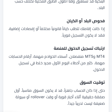
البنكية قد تستغرق وقتاً أطول. الطرق المحلية تختلف حسب
البلد.
فحوص البلد أو الكيان
إذا كانت إقامتك تتطلب كياناً قانونياً مختلفاً أو إفصاحات إضافية،
فقد لا يكون التسجيل فورياً.
ارتباك تسجيل الدخول للمنصة
MT4 وMT5 منفصلان. أسماء الخوادم مهمة. أرقام الحسابات
مهمة. كثير من أخطاء اليوم الأول مجرد خلط في تسجيل
الدخول.
توقيت السوق
حتى إذا كان الحساب جاهزاً، قد لا يكون السوق مناسباً. أول
صفقة حقيقية أثناء أخبار قوية أو وقت rollover أو سيولة
ضعيفة ليست تدريباً جيداً.