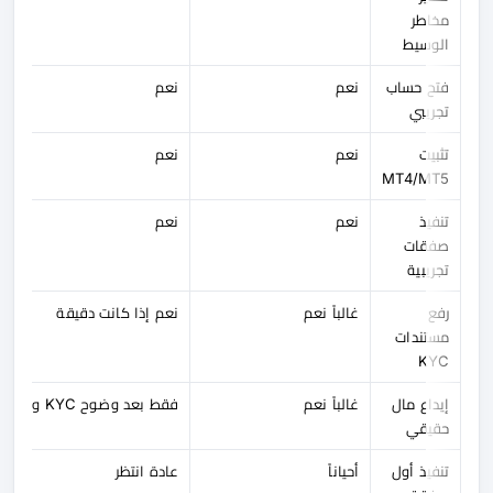
مخاطر
الوسيط
فتح حساب
نعم
نعم
تجريبي
تثبيت
نعم
نعم
MT4/MT5
تنفيذ
نعم
نعم
صفقات
تجريبية
رفع
غالباً نعم
نعم إذا كانت دقيقة
مستندات
KYC
إيداع مال
غالباً نعم
فقط بعد وضوح KYC والشروط
حقيقي
تنفيذ أول
أحياناً
عادة انتظر