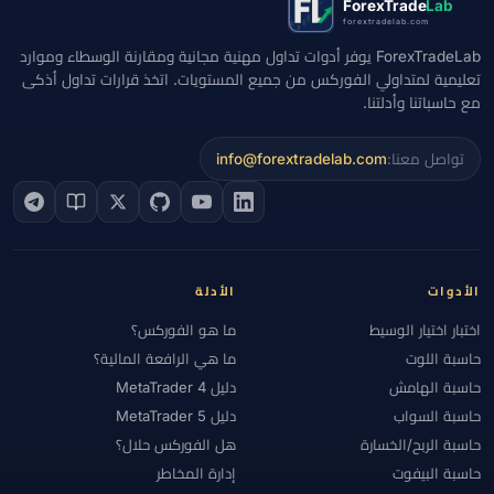
ForexTrade
Lab
forextradelab.com
ForexTradeLab يوفر أدوات تداول مهنية مجانية ومقارنة الوسطاء وموارد
تعليمية لمتداولي الفوركس من جميع المستويات. اتخذ قرارات تداول أذكى
مع حاسباتنا وأدلتنا.
تواصل معنا:
info@forextradelab.com
الأدوات
الأدلة
اختبار اختيار الوسيط
ما هو الفوركس؟
حاسبة اللوت
ما هي الرافعة المالية؟
حاسبة الهامش
دليل MetaTrader 4
حاسبة السواب
دليل MetaTrader 5
حاسبة الربح/الخسارة
هل الفوركس حلال؟
حاسبة البيفوت
إدارة المخاطر