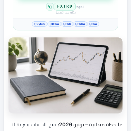
FXTRD
الكود:
أدخله عند التسجيل
CySEC
DFSA
FSC
FSCA
FSA
ملاحظة ميدانية – يونيو 2026:
فتح الحساب بسرعة لا