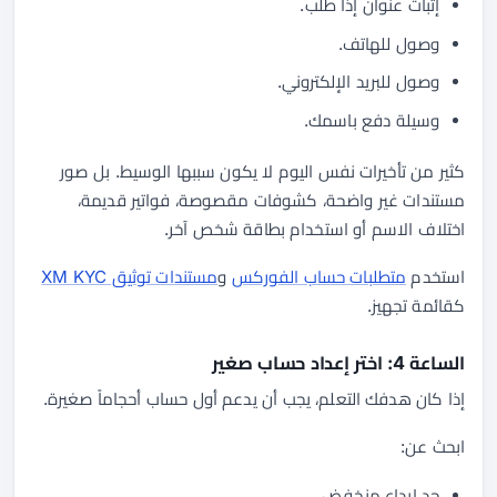
إثبات عنوان إذا طلب.
وصول للهاتف.
وصول للبريد الإلكتروني.
وسيلة دفع باسمك.
كثير من تأخيرات نفس اليوم لا يكون سببها الوسيط. بل صور
مستندات غير واضحة، كشوفات مقصوصة، فواتير قديمة،
اختلاف الاسم أو استخدام بطاقة شخص آخر.
استخدم
متطلبات حساب الفوركس
و
مستندات توثيق XM KYC
كقائمة تجهيز.
الساعة 4: اختر إعداد حساب صغير
إذا كان هدفك التعلم، يجب أن يدعم أول حساب أحجاماً صغيرة.
ابحث عن:
حد إيداع منخفض.