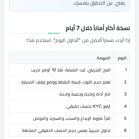
يغني عن التحقق بنفسك.
نسخة أكثر أماناً خلال 7 أيام
إذا أردت مساراً أفضل من "أتداول اليوم"، استخدم هذا:
اليوم
المهمة
1
افتح التجريبي، ثبت المنصة، نفذ 10 أوامر تدريب
2
تعلم حجم اللوت، قيمة النقطة ووضع وقف الخسارة
3
اختر أداة واحدة وجلسة واحدة
4
ارفع KYC لحساب حقيقي
5
اقرأ شروط الإيداع والسحب والسبريد والبونص
6
تداول تجريبياً بنفس حجم الحساب الحقيقي المخطط