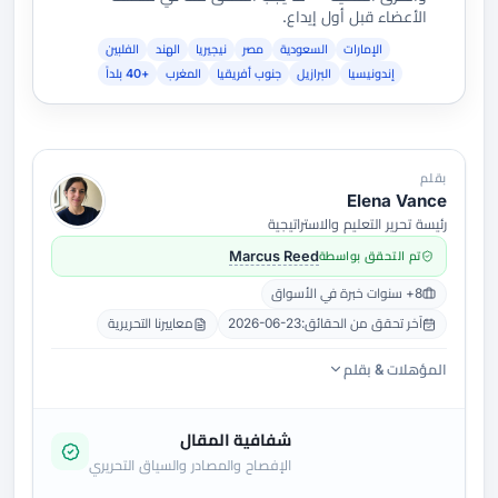
الأعضاء قبل أول إيداع.
الإمارات
السعودية
مصر
نيجيريا
الهند
الفلبين
إندونيسيا
البرازيل
جنوب أفريقيا
المغرب
+40 بلداً
بقلم
Elena Vance
رئيسة تحرير التعليم والاستراتيجية
تم التحقق بواسطة
Marcus Reed
8+ سنوات خبرة في الأسواق
آخر تحقق من الحقائق:
2026-06-23
معاييرنا التحريرية
المؤهلات & بقلم
شفافية المقال
الإفصاح والمصادر والسياق التحريري