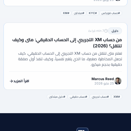
#حساب فوركس
#KYC
#مبتدئين
#XM
دليل
7 min قراءة
من حساب XM التجريبي إلى الحساب الحقيقي: متى وكيف
تنتقل؟ (2026)
تعلم متى تنتقل من حساب XM التجريبي إلى الحساب الحقيقي، كيف
تجعل المخاطرة صغيرة، ما الذي يتغير نفسياً، وكيف تنفذ أول صفقة
حقيقية بحجم ميكرو.
Marcus Reed
اقرأ المزيد
25 مايو 2026
#XM
#حساب تجريبي
#حساب حقيقي
#دليل مبتدئين