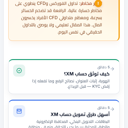
تحذير مخاطر:
تداول الفوركس وCFD ينطوي على
مخاطر خسارة عالية. الرافعة قد تضخم الخسائر
بسرعة، ومعظم متداولي CFD الأفراد يخسرون
المال. هذا المقال تعليمي ولا يوصي بالتداول
الحقيقي في نفس اليوم.
التوثيق والتمويل
5 دقائق
كيف توثق حساب XM؟
الهوية، إثبات العنوان، نصائح الرفع وما تفعله إذا
رُفض KYC — قبل الإيداع.
5 دقائق
أسهل طرق تمويل حساب XM
البطاقات، التحويل البنكي، المحافظ الإلكترونية
والطرق المحلية — ما يجب التحقق منه في منطقة