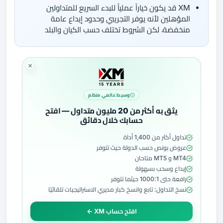
XM قد يكون خياراً عملياً للبدء السريع للمتداولين
المؤهلين لأنه يوفر التجريبي وحدود إيداع عامة
منخفضة، لكن الشروط تختلف حسب الكيان والبلد
وسيط عالمي منظم
يثق به أكثر من 20 مليون متداول — افتح
حسابك خلال دقائق
تداول أكثر من 1,400 أداة
عروض بونص حسب الدولة حيث تتوفر
MT4 و MT5 متاحان
إيداع وسحب بسهولة
رافعة حتى 1000:1 حيثما تتوفر
نسخ التداول: تابع وانسخ كبار مديري الاستراتيجيات تلقائيًا
افتح حساب XM ←