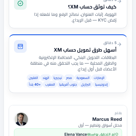
كيف توثق حساب XM؟
الهوية، إثبات العنوان، نصائح الرفع وما تفعله إذا
رُفض KYC — قبل الإيداع.
5 دقائق
أسهل طرق تمويل حساب XM
البطاقات، التحويل البنكي، المحافظ الإلكترونية
والطرق المحلية — ما يجب التحقق منه في منطقة
الأعضاء قبل أول إيداع.
الإمارات
السعودية
مصر
نيجيريا
الهند
الفلبين
إندونيسيا
البرازيل
جنوب أفريقيا
المغرب
+40 بلداً
بقلم
Marcus Reed
محلل أسواق وتنظيم — أول
تم التحقق بواسطة
Elena Vance