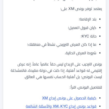
يعتمد توفر بونص XM على:
بلد الإقامة؛
كيان قبول العميل؛
حالة KYC؛
ما إذا كان العرض الترويجي نشطاً في منطقتك؛
شروط العرض الحالية.
بونص الترحيب على الإيداع ليس حقاً عالمياً عاماً. إنه عرض
إقليمي له قواعد أهلية. إذا كنت في دولة مقيدة، فالمشكلة
ليست البونص؛ بل أهلية الحساب نفسها هي العائق.
لتفاصيل البونص، اقرأ:
كيفية الحصول على بونص إيداع XM
قواعد بونص إيداع XM، KYC والأسئلة الشائعة