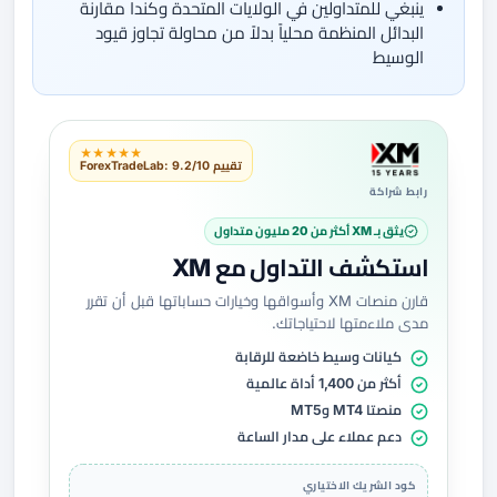
ينبغي للمتداولين في الولايات المتحدة وكندا مقارنة
البدائل المنظمة محلياً بدلاً من محاولة تجاوز قيود
الوسيط
★★★★★
تقييم ForexTradeLab: 9.2/10
رابط شراكة
يثق بـ XM أكثر من 20 مليون متداول
استكشف التداول مع XM
قارن منصات XM وأسواقها وخيارات حساباتها قبل أن تقرر
مدى ملاءمتها لاحتياجاتك.
كيانات وسيط خاضعة للرقابة
أكثر من 1,400 أداة عالمية
منصتا MT4 وMT5
دعم عملاء على مدار الساعة
كود الشريك الاختياري