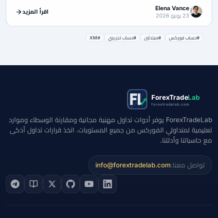
Elena Vance
اقرأ المزيد
23 يونيو 2026
#حساب فوركس
#مبتدئين
#حساب تجريبي
#XM
ForexTrade
Lab
forextradelab.com
ForexTradeLab يوفر أدوات تداول مهنية مجانية ومقارنة الوسطاء وموارد
تعليمية لمتداولي الفوركس من جميع المستويات. اتخذ قرارات تداول أذكى
مع حاسباتنا وأدلتنا.
تواصل معنا:
info@forextradelab.com