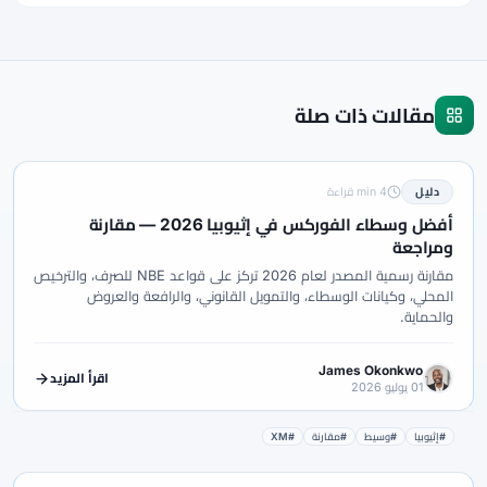
مقالات ذات صلة
دليل
4 min قراءة
أفضل وسطاء الفوركس في إثيوبيا 2026 — مقارنة
ومراجعة
مقارنة رسمية المصدر لعام 2026 تركز على قواعد NBE للصرف، والترخيص
المحلي، وكيانات الوسطاء، والتمويل القانوني، والرافعة والعروض
والحماية.
James Okonkwo
اقرأ المزيد
01 يوليو 2026
#إثيوبيا
#وسيط
#مقارنة
#XM