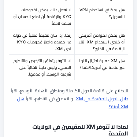
هل يمكنني استخدام VPN
لا تفعل ذلك. يمكن لفحوصات
للتسجيل؟
KYC والإقامة أن تمنع الحساب أو
تغلقه لاحقاً.
هل يمكن لمواطن أمريكي
ربما، إذا كان مقيماً فعلياً في دولة
أو كندي استخدام XM أثناء
غير مقيدة واجتاز فحوصات KYC
الإقامة في الخارج؟
لدى XM.
هل XM عملية احتيال لأنها
لا. التوفر يتعلق بالترخيص والتنظيم
غير متاحة في أمريكا/كندا؟
المحلي، وليس دليلاً تلقائياً على
شرعية الوسيط أو عدمها.
للاطلاع على قائمة الدول الكاملة ومنطق الأهلية الأوسع، اقرأ
دليل الدول المقيدة في XM
. وللتعمق في التنظيم، اقرأ
هل
XM آمنة؟
.
لماذا لا تتوفر XM للمقيمين في الولايات
المتحدة