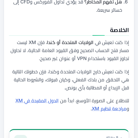
هل تفهم المخاطر؟
قد يؤدي تداول الفوركس وCFD إلى
خسائر سريعة.
الخلاصة
إذا كنت تعيش في
الولايات المتحدة أو كندا
، فإن XM ليست
مسار فتح الحساب الصحيح وفق القيود العامة الحالية. لا تحاول
تجاوز القيود باستخدام VPN أو عنوان غير صحيح.
إذا كنت تعيش خارج الولايات المتحدة وكندا، فإن خطوتك التالية
هي التحقق من بلدك الفعلي، وكيان قبولك، والشروط الحالية
قبل الإيداع أو المطالبة بأي بونص.
للاطلاع على الصورة الأوسع، ابدأ من
الدول المقيدة في XM
و
مراجعة تنظيم XM
.
التوثيق والتمويل
5 دقائق