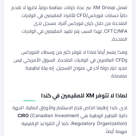
تعمل XM Group عبر عدة كيانات منظمة دولياً، لكنها لا تقدم
حالياً حسابات فوركس/CFD للأفراد المقيمين في الولايات
المتحدة من خلال كيان فوركس أفراد مسجل لدى
CFTC/NFA. لهذا السبب يتم تقييد المقيمين في الولايات
المتحدة.
وهذا يفسر أيضاً لماذا لا تتوفر كثير من وسطاء الفوركس
وCFD العالميين في الولايات المتحدة. السوق الأمريكي ليس
مجرد خيار دولة آخر في نموذج التسجيل. إنه بيئة تنظيمية
منفصلة.
لماذا لا تتوفر XM للمقيمين في كندا
لدى كندا إطارها الخاص لتجار الاستثمار والأوراق المالية. الجهة
ذاتية التنظيم الوطنية هي
(Canadian Investment
CIRO
Regulatory Organization)، كما أن القواعد الإقليمية
مهمة أيضاً.