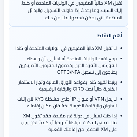
تقبل XM حالياً المقيمين في الولايات المتحدة أو كندا.
إليك السبب، وما يحدث إذا حاولت التسجيل، والبدائل
المنظمة التي يمكن فحصها بدلاً من ذلك.
أهم النقاط
لا تقبل XM حالياً المقيمين في الولايات المتحدة أو كندا
يرجع تقييد الولايات المتحدة أساساً إلى أن وسطاء
الفوركس للأفراد الذين يخدمون المقيمين الأمريكيين
يحتاجون إلى تسجيل CFTC/NFA
يرتبط تقييد كندا بقواعد الأوراق المالية وتجار الاستثمار
الكندية، حالياً تحت CIRO والرقابة الإقليمية
لا يحل VPN أو عنوان IP أجنبي مشكلة KYC لأن إثبات
العنوان والإقامة الضريبية يكشفان مكان إقامتك
إذا كنت تعيش في دولة غير مقيدة، فقد تكون XM
متاحة حتى لو كنت مواطناً أمريكياً أو كندياً، لكن يجب
على XM التحقق من إقامتك الفعلية