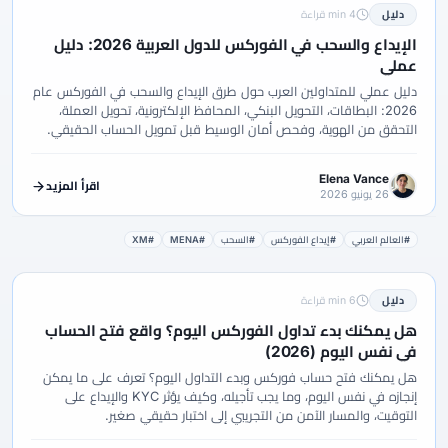
دليل
4 min قراءة
الإيداع والسحب في الفوركس للدول العربية 2026: دليل
عملي
دليل عملي للمتداولين العرب حول طرق الإيداع والسحب في الفوركس عام
2026: البطاقات، التحويل البنكي، المحافظ الإلكترونية، تحويل العملة،
التحقق من الهوية، وفحص أمان الوسيط قبل تمويل الحساب الحقيقي.
Elena Vance
اقرأ المزيد
26 يونيو 2026
#العالم العربي
#إيداع الفوركس
#السحب
#MENA
#XM
دليل
6 min قراءة
هل يمكنك بدء تداول الفوركس اليوم؟ واقع فتح الحساب
في نفس اليوم (2026)
هل يمكنك فتح حساب فوركس وبدء التداول اليوم؟ تعرف على ما يمكن
إنجازه في نفس اليوم، وما يجب تأجيله، وكيف يؤثر KYC والإيداع على
التوقيت، والمسار الآمن من التجريبي إلى اختبار حقيقي صغير.