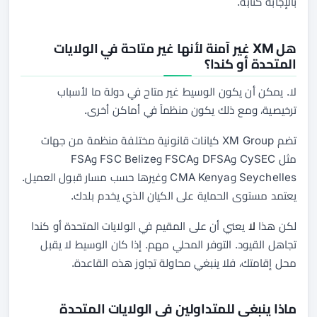
بالإجابة كتابةً.
هل XM غير آمنة لأنها غير متاحة في الولايات
المتحدة أو كندا؟
لا. يمكن أن يكون الوسيط غير متاح في دولة ما لأسباب
ترخيصية، ومع ذلك يكون منظماً في أماكن أخرى.
تضم XM Group كيانات قانونية مختلفة منظمة من جهات
مثل CySEC وDFSA وFSCA وFSC Belize وFSA
Seychelles وCMA Kenya وغيرها حسب مسار قبول العميل.
يعتمد مستوى الحماية على الكيان الذي يخدم بلدك.
لكن هذا
لا
يعني أن على المقيم في الولايات المتحدة أو كندا
تجاهل القيود. التوفر المحلي مهم. إذا كان الوسيط لا يقبل
محل إقامتك، فلا ينبغي محاولة تجاوز هذه القاعدة.
ماذا ينبغي للمتداولين في الولايات المتحدة