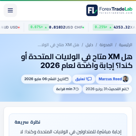
0.70403
0.81032
435
AUD
/
USD
USD
/
CHF
▲ +0.07%
▲ +0.25%
الرئيسية
المدونة
دليل
هل XM متاح في الولايات المتحدة أو كندا؟ إجابة واضحة لعام 2026
هل XM متاح في الولايات المتحدة أو
كندا؟ إجابة واضحة لعام 2026
Marcus Reed
1 تعليق
تاريخ النشر:
06 مايو 2026
تم التحديث:
31 يوليو 2026
7 min قراءة
نظرة سريعة
إجابة مباشرة للمتداولين في الولايات المتحدة وكندا: لا