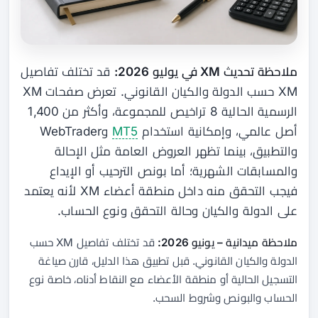
ملاحظة تحديث XM في يوليو 2026:
قد تختلف تفاصيل
XM حسب الدولة والكيان القانوني. تعرض صفحات XM
الرسمية الحالية 8 تراخيص للمجموعة، وأكثر من 1,400
أصل عالمي، وإمكانية استخدام
MT5
وWebTrader
والتطبيق، بينما تظهر العروض العامة مثل الإحالة
والمسابقات الشهرية؛ أما بونص الترحيب أو الإيداع
فيجب التحقق منه داخل منطقة أعضاء XM لأنه يعتمد
على الدولة والكيان وحالة التحقق ونوع الحساب.
ملاحظة ميدانية – يونيو 2026:
قد تختلف تفاصيل XM حسب
الدولة والكيان القانوني. قبل تطبيق هذا الدليل، قارن صياغة
التسجيل الحالية أو منطقة الأعضاء مع النقاط أدناه، خاصة نوع
الحساب والبونص وشروط السحب.