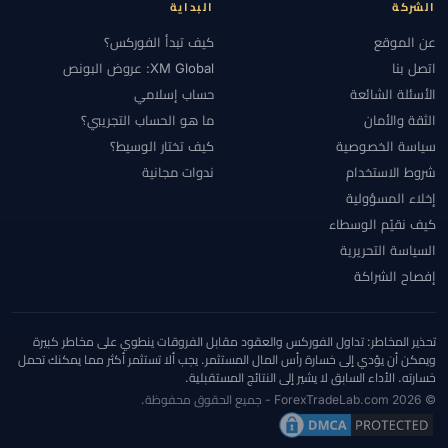
الشركة
البداية
عن الموقع
كيف تبدأ الفوركس؟
اتصل بنا
XM Global: عروض البونص
الأسئلة الشائعة
حساب إسلامي
الثقة والأمان
ما هو الحساب التجريبي؟
سياسة الخصوصية
كيف تختار الوسيط؟
شروط الاستخدام
ندوات مجانية
إخلاء المسؤولية
كيف نقيّم الوسطاء
السياسة التحريرية
إفصاح الشراكة
تحذير المخاطر: تداول الفوركس والعقود مقابل الفروقات ينطوي على مخاطر كبيرة
ويمكن أن يؤدي إلى خسارة رأس المال المستثمر. يجب ألا تستثمر أكثر مما يمكنك تحمل
خسارته. الأداء السابق لا يشير إلى النتائج المستقبلية.
© 2026 ForexTradeLab.com - جميع الحقوق محفوظة.