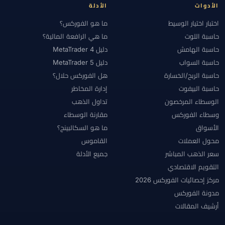
الأدوات
الأدلة
اختبار اختيار الوسيط
ما هو الفوركس؟
حاسبة اللوت
ما هي الرافعة المالية؟
حاسبة الهامش
دليل MetaTrader 4
حاسبة السواب
دليل MetaTrader 5
حاسبة الربح/الخسارة
هل الفوركس حلال؟
حاسبة البيفوت
إدارة المخاطر
الوسطاء المرخصون
تداول الذهب
وسطاء الفوركس
مقارنة الوسطاء
الأسواق
ما هو السكالبينج؟
محول العملات
القاموس
سعر الذهب المباشر
جميع الأدلة
التقويم الاقتصادي
مركز إحصائيات الفوركس 2026
مدونة الفوركس
أرشيف المقالات