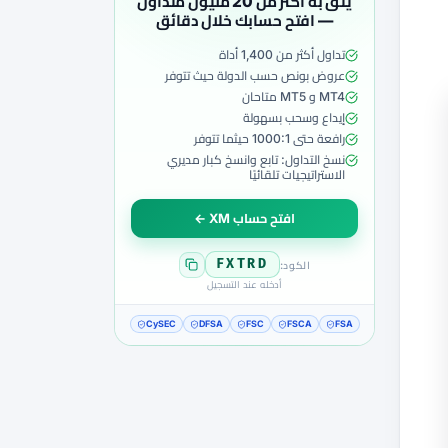
يثق به أكثر من 20 مليون متداول
— افتح حسابك خلال دقائق
تداول أكثر من 1,400 أداة
عروض بونص حسب الدولة حيث تتوفر
MT4 و MT5 متاحان
إيداع وسحب بسهولة
رافعة حتى 1000:1 حيثما تتوفر
نسخ التداول: تابع وانسخ كبار مديري
الاستراتيجيات تلقائيًا
افتح حساب XM ←
FXTRD
الكود:
أدخله عند التسجيل
CySEC
DFSA
FSC
FSCA
FSA