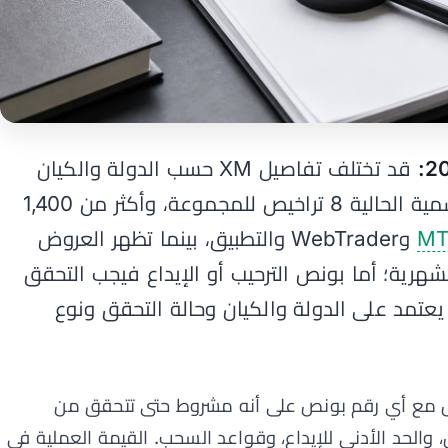
قد تختلف تفاصيل XM حسب الدولة والكيان
القانوني. تعرض صفحات XM الرسمية الحالية 8 تراخيص للمجموعة، وأكثر من 1,400
MT
وWebTrader والتطبيق، بينما تظهر العروض
شهرية؛ أما بونص الترحيب أو الإيداع فيجب التحقق
ل منطقة أعضاء XM لأنه يعتمد على الدولة والكيان وحالة التحقق ونوع
 مع أي رقم بونص على أنه مشروط حتى تتحقق من
 والحد الأدنى للإيداع، وقواعد السحب. القيمة العملية في