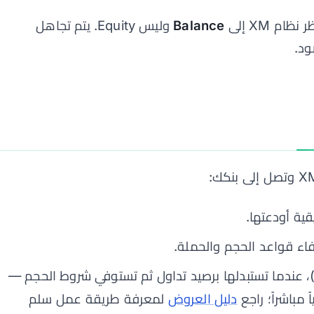
م XM إلى
Balance
وليس Equity. يتم تجاهل
ة أودعتها.
اء قواعد الحجم والحملة.
XM Points)، عندما تستبدلها برصيد تداول ثم تستوفي شروط الحجم —
 مباشراً؛ راجع
دليل العروض
لمعرفة طريقة عمل سلم