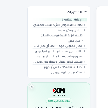
المحتويات
الإجابة المختصرة
لماذا لا يعد البونص كاش؟ السبب المحاسبي
ما الذي يمكن سحبه؟
قاعدة الإزالة النسبية (بونصات الإيداع)
مثال عملي
الكيان القانوني مهم — تحت أي كيان XM أنت؟
حالات تلغي سحب الأرباح المرتبطة بالبونص
سيناريو واقعي — بونص إيداع ترحيبي بعد تمويل مؤهل
وسطاء البونص مقابل وسطاء بدون بونص — أيهما أفضل؟
أخطاء شائعة تكلف الناس أرباحهم
استخدام رصيد البونص بوعي
وسيط عالمي منظم