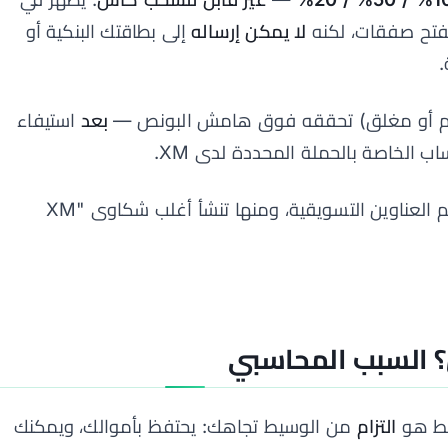
تح صفقات، لكنه
لا يمكن إرساله
إلى بطاقتك البنكية أو
.
م أو مغلق) تحققه فوق هامش البونص —
بعد
استيفاء
 الخاصة بالحملة المحددة لدى XM.
هذه هي الفجوة التي تتجاهلها معظم العناوين التسويقية، ومنها تنشأ أغلب شكاوى "XM
؟ السبب المحاسبي
يط هو
التزام
من الوسيط تجاهك: يحتفظ بأموالك، ويمكنك