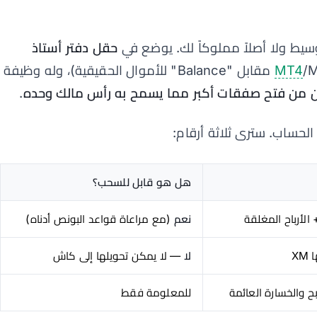
وسيط ولا أصلاً مملوكاً لك. يوضع في
حقل دفتر أستاذ
MT4
/MT5 مقابل "Balance" للأموال الحقيقية)، وله وظيفة
 من فتح صفقات أكبر مما يسمح به رأس مالك وحده
.
هل هو قابل للسحب؟
الأرباح المغلقة
نعم
(مع مراعاة قواعد البونص أدناه)
X
لا
— لا يمكن تحويلها إلى كاش
للمعلومة فقط