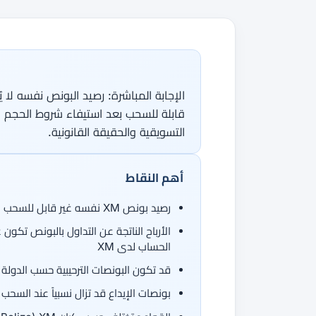
جميع الأدلة
القاموس
دورات الفوركس
من 50 عملة، اتجاهان.
جميع الأدوات
الإجابة المباشرة: رصيد البونص نفسه لا ي
التسويقية والحقيقة القانونية.
أهم النقاط
رصيد بونص XM نفسه غير قابل للسحب عادةً — هو هامش تداول ترويجي وليس إيداعاً نقدياً
الأرباح الناتجة عن التداول بالبونص تكون 
الحساب لدى XM
قد تكون البونصات الترحيبية حسب الدولة 100$ أو 30$ وفقاً للعرض الظاهر في ملفك
بونصات الإيداع قد تزال نسبياً عند السحب 