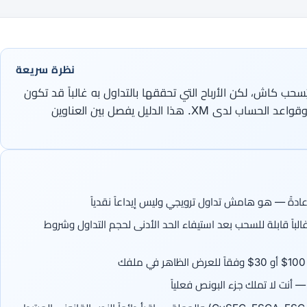
نظرة سريعة
ُسحب كاش، لكن الأرباح التي تحققها بالتداول به غالباً قد تكون
قابلة للسحب بعد استيفاء شروط الحجم وقواعد الحساب لدى XM. هذا الدليل يفصل بين العناوين
غالباً قابلة للسحب بعد استيفاء الحد الأدنى لحجم التداول وشروط
— أنت لا تملك جزء البونص فعلياً