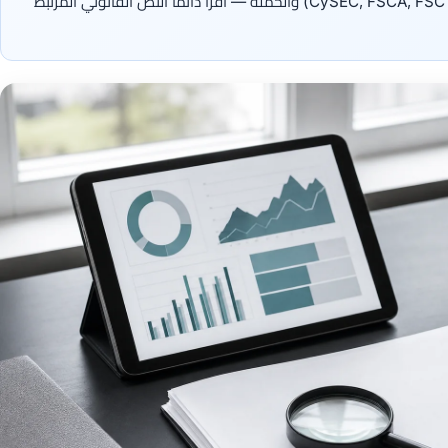
القواعد تختلف حسب كيان XM ‏(CySEC, FSCA, FSC Belize) والحملة — اقرأ دائماً النص القانوني المرتبط