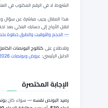
الشروط، لا في الرقم المكتوب في العنو
هذا المقال يجيب مباشرة عن سؤال وا
لنقل الأرباح إلى حسابك البنكي بعد تحق
— الحجم والتوقيت والطرق خطوة بخ
وللاطلاع على
كتالوج البونصات الكامل
الدليل الرئيسي:
عروض وبونصات XM 2026
الإجابة المختصرة
رصيد البونص نفسه
— سواء كان
بونص تر
إيداع 30$
، أو رصيد
مطابقة الإيداع 100% / 50% / 20%