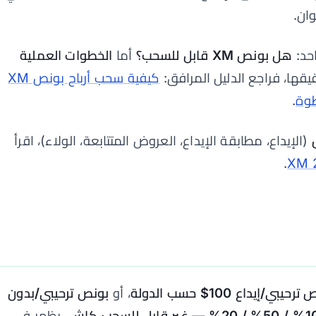
ان.
حد:
هل بونص XM قابل للسحب؟
أما
الخطوات العملية
يقها، فراجع الدليل المرافق:
كيفية سحب أرباح بونص XM
طوة
.
(الإيداع، مطابقة الإيداع، العروض المتتابعة، الولاء)، اقرأ
.
حيبي/إيداع 100$ حسب الدولة
، أو
بونص ترحيبي/بدون
—
غير قابل للسحب كاش
. يظهر في