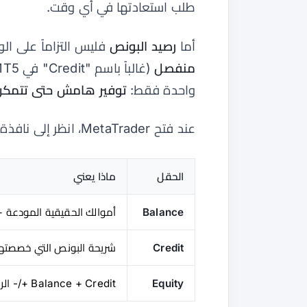
طلب استعادتها في أي وقت.
أما
رصيد البونص
فليس التزاماً على ال
منفصل
(غالباً باسم "Credit" في
واحدة فقط:
توفير هامش حتى تتمكن
عند فتح MetaTrader، انظر إلى نافذة الحساب. سترى ثلاثة أرقام:
الحقل
ماذا يعني
Balance
أموالك الحقيقية المودعة + 
Credit
شريحة البونص التي خصصتها M
Equity
Balance + Credit +/- الربح والخسارة العائمة