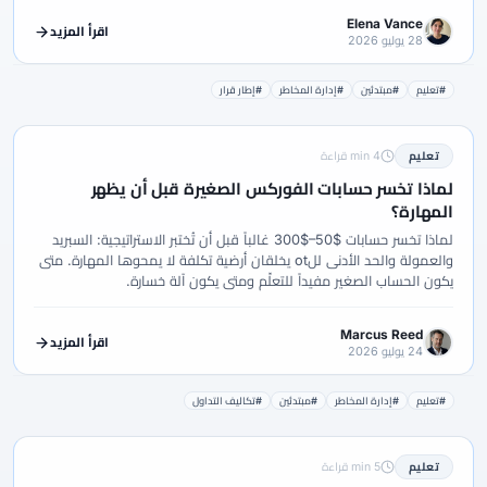
Elena Vance
اقرأ المزيد
28 يوليو 2026
#تعليم
#مبتدئين
#إدارة المخاطر
#إطار قرار
تعليم
4 min قراءة
لماذا تخسر حسابات الفوركس الصغيرة قبل أن يظهر
المهارة؟
لماذا تخسر حسابات $50–$300 غالباً قبل أن تُختبر الاستراتيجية: السبريد
والعمولة والحد الأدنى للot يخلقان أرضية تكلفة لا يمحوها المهارة. متى
يكون الحساب الصغير مفيداً للتعلّم ومتى يكون آلة خسارة.
Marcus Reed
اقرأ المزيد
24 يوليو 2026
#تعليم
#إدارة المخاطر
#مبتدئين
#تكاليف التداول
تعليم
5 min قراءة