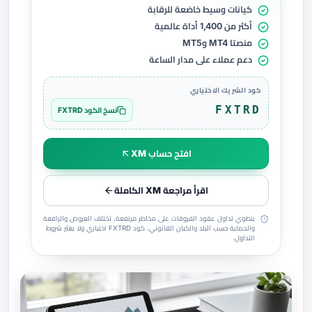
كيانات وسيط خاضعة للرقابة
أكثر من 1,400 أداة عالمية
منصتا MT4 وMT5
دعم عملاء على مدار الساعة
كود الشريك الاختياري
FXTRD
نسخ الكود FXTRD
افتح حساب XM
اقرأ مراجعة XM الكاملة
ينطوي تداول عقود الفروقات على مخاطر مرتفعة. تختلف العروض والرافعة
والحماية حسب البلد والكيان القانوني. كود FXTRD اختياري ولا يغيّر شروط
التداول.