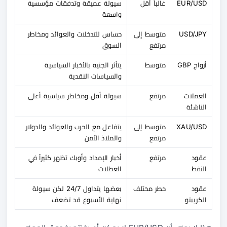
EUR/USD
غالباً أقل
سيولة عميقة وتدفقات مؤسسية
واسعة
USD/JPY
متوسط إلى
حساس للتدخلات والعوائد ومخاطر
مرتفع
السوق
أزواج GBP
متوسط
يتأثر الجنيه بالأخبار السياسية
والسياسات النقدية
العملات
مرتفع
سيولة أقل ومخاطر سياسية أعلى
الناشئة
XAU/USD
متوسط إلى
يتفاعل مع الحرب والعوائد والدولار
مرتفع
والملاذ الآمن
عقود
مرتفع
أخبار الإمداد وأوبك تظهر كثيراً في
النفط
العطلات
عقود
خطر مختلف
بعضها يتداول 24/7 لكن سيولة
الكريبتو
نهاية الأسبوع قد تضعف