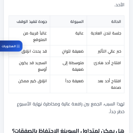
الأحد.
الحالة
السيولة
جودة تنفيذ الوقف
جلسة لندن العادية
عالية
غالباً قريبة من
المتوقع
المحتويات
خبر عالي التأثير
ضعيفة لثوانٍ
قد يحدث انزلاق
افتتاح أحد هادئ
متوسطة إلى
السبريد قد يكون
ضعيفة
أوسع
افتتاح أحد بعد
ضعيفة جداً
انزلاق كبير ممكن
صدمة
لهذا السبب، الجمع بين رافعة عالية ومخاطرة نهاية الأسبوع
خطر جداً.
هل يمكن لمتداول السوينغ الاحتفاظ بالصفقات؟