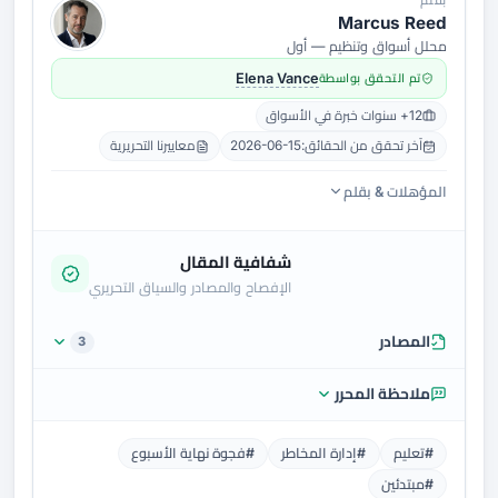
بقلم
Marcus Reed
محلل أسواق وتنظيم — أول
تم التحقق بواسطة
Elena Vance
12+ سنوات خبرة في الأسواق
آخر تحقق من الحقائق:
2026-06-15
معاييرنا التحريرية
المؤهلات & بقلم
شفافية المقال
الإفصاح والمصادر والسياق التحريري
المصادر
3
ملاحظة المحرر
#تعليم
#إدارة المخاطر
#فجوة نهاية الأسبوع
#مبتدئين