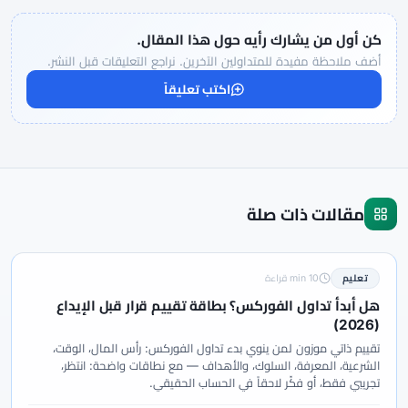
كن أول من يشارك رأيه حول هذا المقال.
أضف ملاحظة مفيدة للمتداولين الآخرين. نراجع التعليقات قبل النشر.
اكتب تعليقاً
مقالات ذات صلة
تعليم
10 min قراءة
هل أبدأ تداول الفوركس؟ بطاقة تقييم قرار قبل الإيداع
(2026)
تقييم ذاتي موزون لمن ينوي بدء تداول الفوركس: رأس المال، الوقت،
الشرعية، المعرفة، السلوك، والأهداف — مع نطاقات واضحة: انتظر،
تجريبي فقط، أو فكّر لاحقاً في الحساب الحقيقي.