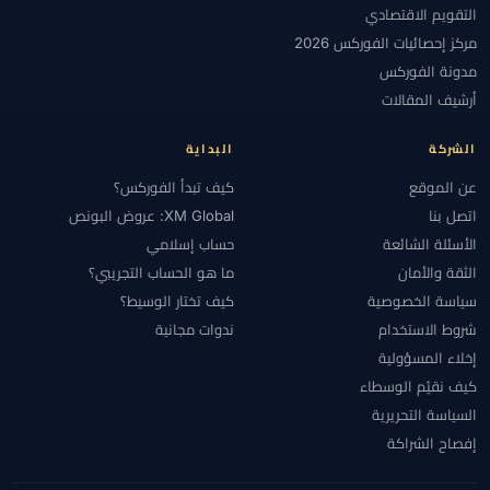
التقويم الاقتصادي
مركز إحصائيات الفوركس 2026
مدونة الفوركس
أرشيف المقالات
الشركة
البداية
عن الموقع
كيف تبدأ الفوركس؟
اتصل بنا
XM Global: عروض البونص
الأسئلة الشائعة
حساب إسلامي
الثقة والأمان
ما هو الحساب التجريبي؟
سياسة الخصوصية
كيف تختار الوسيط؟
شروط الاستخدام
ندوات مجانية
إخلاء المسؤولية
كيف نقيّم الوسطاء
السياسة التحريرية
إفصاح الشراكة