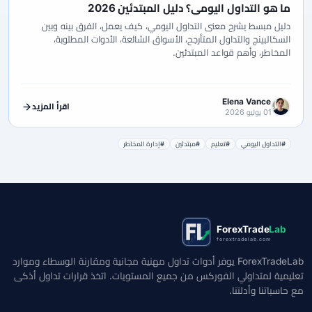
ما هو التداول اليومي؟ دليل المبتدئين 2026
دليل مبسط يشرح معنى التداول اليومي، كيف يعمل، الفرق بينه وبين
السكالبينج والتداول المتأرجح، الأسواق الشائعة، الأدوات المطلوبة،
المخاطر، وأهم قواعد المبتدئين.
Elena Vance
اقرأ المزيد
01 يوليو 2026
#التداول اليومي
#تعليم
#مبتدئين
#إدارة المخاطر
ForexTrade
Lab
forextradelab.com
ForexTradeLab يوفر أدوات تداول مهنية مجانية ومقارنة الوسطاء وموارد
تعليمية لمتداولي الفوركس من جميع المستويات. اتخذ قرارات تداول أذكى
مع حاسباتنا وأدلتنا.