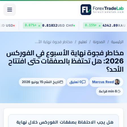
70403
0.81032
4342.
AUD
/
USD
USD
/
CHF
▲ +0.07%
▲ +0.15%
الرئيسية
المدونة
تعليم
مخاطر فجوة نهاية الأسبوع في الفوركس 2026: هل تحتفظ بالصفقات حتى افتتاح الأحد؟
مخاطر فجوة نهاية الأسبوع في الفوركس
2026: هل تحتفظ بالصفقات حتى افتتاح
الأحد؟
Marcus Reed
0 تعليق
تاريخ النشر:
15 يونيو 2026
6 min قراءة
هل يجب الاحتفاظ بصفقات الفوركس خلال نهاية