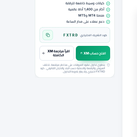
كيانات وسيط خاضعة للرقابة
أكثر من 1,400 أداة عالمية
منصتا MT4 وMT5
دعم عملاء على مدار الساعة
FXTRD
كود الشريك الاختياري
نسخ الكود FXTRD
اقرأ مراجعة XM
افتح حساب XM
الكاملة
ينطوي تداول عقود الفروقات على مخاطر مرتفعة. تختلف
العروض والرافعة والحماية حسب البلد والكيان القانوني. كود
FXTRD اختياري ولا يغيّر شروط التداول.