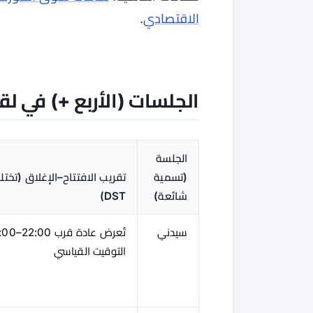
الاقتصادي
.
الجلسات (الأربع +) في ل
الجلسة
(تسمية
تقريب الافتتاح–الإغلاق (تخت
شائعة)
DST)
سيدني
التوقيت القياسي