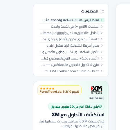
المحتويات
لماذا ليس هناك «ساعة واحدة» مثلى للجميع
الجلسات (الأربع +) في لقطة واحدة
التداخل «الذهبي»: لندن ونيويورك (بمصطلحات GMT)
جلسة آسيا: متى تكون «أفضل» ومتى تكون فخاً
صباح أمريكا الشمالية: ترند مقابل ارتداد
الأخبار: الساعة التي تكسر جداول «أفضل وقت» الساذجة
«أفضل وقت» حسب الزوج/الموضوع (عالي المستوى)
متى لا تتداول (الجدول «المعاكس» — بنفس الأهمية)
جداول منطقتك: ترجمة نوافذ GMT للحياة الفعلية
باكستان — PKT (UTC+5)
الإمارات / الخليج — GST والتوقيت المحلي
★★★★★
كيف تعرف أن «أفضل وقتك» يناسبك
تقييم ForexTradeLab: 9.2/10
مصادر رسمية للتوقيت وبنية السوق
رابط شراكة
يثق بـ XM أكثر من 20 مليون متداول
استكشف التداول مع XM
قارن منصات XM وأسواقها وخيارات حساباتها قبل
أن تقرر مدى ملاءمتها لاحتياجاتك.