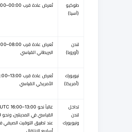
طوكيو
تُعرض عادة قرب 00:00–09:00 UTC
(آسيا)
لندن
(أوروبا)
البريطاني القياسي
نيويورك
(أمريكا)
الأمريكي القياسي
تداخل
لندن
ونيويورك
عند تطبيق التوقيت الصيفي ف
أسابيع الانتقال