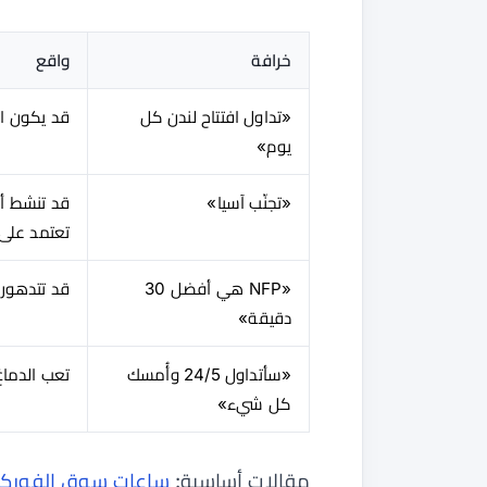
خرافة
واقع
«تداول افتتاح لندن كل
قد يكون ال
يوم»
«تجنّب آسيا»
قد تنشط أزو
تعتمد على 
«NFP هي أفضل 30
قد تتدهور 
دقيقة»
«سأتداول 24/5 وأُمسك
تعب الدماغ
كل شيء»
مقالات أساسية:
ساعات سوق الفوركس 