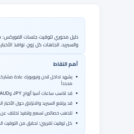
جميع الأدلة
القاموس
دورات الفوركس
من 50 عملة، اتجاهان.
جميع الأدوات
دليل محوري لتوقيت جلسات الفوركس: من س
والسبريد، اتجاهات كل زوج، نوافذ الأخبا
أهم النقاط
يشهد تداخل لندن ونيويورك عادة مشاركة أك
محدداً
قد تناسب ساعات آسيا أزواج JPY وAUD وNZD والأحداث الإقليمية، لكن يجب قياس ظروف الزوج والوسيط
قد يرتفع السبريد والانزلاق حول الأخبار
للذهب خصائص تسعير وتنفيذ تختلف عن EUR/USD
كل توقيت تقريبي: تحقق من التوقيت الص