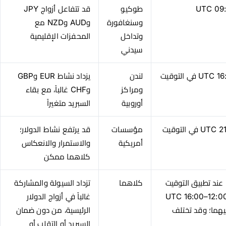
طوكيو
قد تتفاعل أزواج JPY
وسنغافورة
وAUD وNZD مع
وتداخل
المحفزات الإقليمية
سيدني
تُعرض عادة قرب 08:00–16:00 UTC في التوقيت
لندن
يزداد نشاط EUR وGBP
ومراكز
وCHF غالباً، مع بقاء
أوروبية
السبريد متغيراً
تُعرض عادة قرب 13:00–21:00 UTC في التوقيت
مؤسسات
قد يرتفع نشاط الدولار؛
أمريكية
والاستمرار والانعكاس
كلاهما ممكن
غالباً نحو 13:00–16:00 UTC عند تطبيق التوقيت
كلاهما
تزداد السيولة والمشاركة
القياسي في المدينتين، ونحو 12:00–16:00 UTC
غالباً في أزواج الدولار
يهما؛ وقد تختلف
الرئيسية، من دون ضمان
السبريد أو التقلب أو