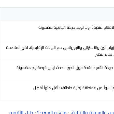
افتتاح متذبذباً؛ ولا توجد حركة اتجاهية مضمونة
اج الين والأسترالي والنيوزيلندي مع البيانات الإقليمية، لكن الملاءمة
نظام مختبر
جودة التنفيذ بشدة حول الخبر؛ الحدث ليس فرصة ربح مضمونة
 أسوأ من «منطقة زمنية خاطئة»؛ أقل كثيراً أفضل
والسيولة والانزلاق
·
ما هو السبريد؟
·
دليل التقويم