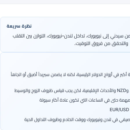
نظرة سريعة
يدني إلى نيويورك، تداخل لندن–نيويورك، التوازن بين التقلب
ر، والتحقق من فروق التوقيت.
بر في أزواج الدولار الرئيسية، لكنه لا يضمن سبريداً أضيق أو اتجاهاً
 المهمة حتى في الساعات التي تكون عادة أكثر سيولة
يفي في لندن ونيويورك ووقت الخادم وظروف التداول الحية