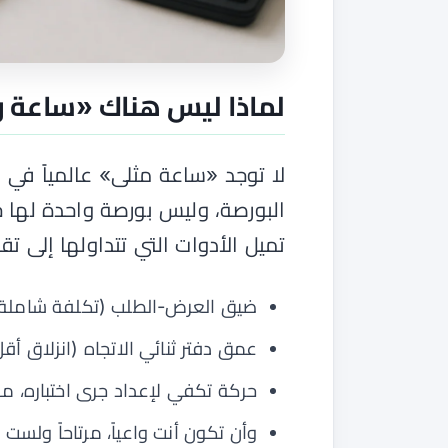
لماذا ليس هناك «ساعة و
لا توجد «ساعة مثلى» عالمياً في
البورصة، وليس بورصة واحدة لها 
تميل الأدوات التي تتداولها إلى ت
ضيق العرض-الطلب (تكلفة شاملة 
عمق دفتر ثنائي الاتجاه (انزلاق أق
حركة تكفي لإعداد جرى اختباره، من
وأن تكون أنت واعياً، مرتاحاً ولست