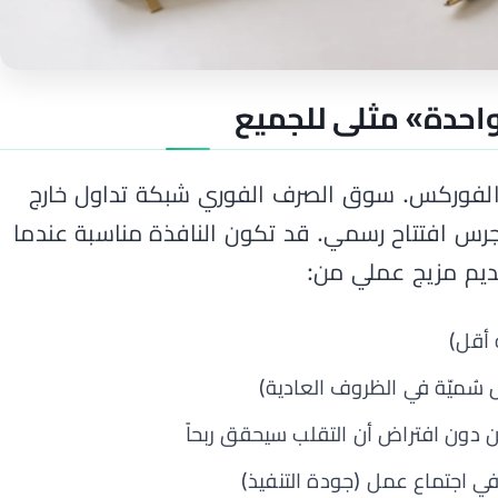
احدة» مثلى للجميع
 الفوركس. سوق الصرف الفوري شبكة تداول خارج
جرس افتتاح رسمي. قد تكون النافذة مناسبة عندما
قديم مزيج عملي من:
أقل)
ل سُميّة في الظروف العادية)
 دون افتراض أن التقلب سيحقق ربحاً
 في اجتماع عمل (جودة التنفيذ)