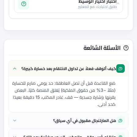
اختبار اختيار الوسيط
طابق احتياجك مع المعايير
الأسئلة الشائعة
كيف أتوقف فعلاً عن تداول الانتقام بعد خسارة كبيرة؟
ضع القاعدة قبل أن تصل العاطفة: حد يومي صارم للخسارة
(مثلاً −3% من حقوق الملكية) يُغلق المنصة كليًا. البعض
يقرنها بإشارة جسدية — قف، غادر المكتب، 15 دقيقة بعيدًا
كحد أدنى.
هل المارتنجال مقبول في أي سياق؟