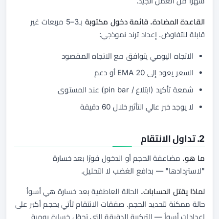
شهرًا من العمل الجيد.
القاعدة المضادة.
قائمة دخول مكتوبة
بـ3–5 مربعات غير
قابلة للتفاوض. إعداد ترند نموذجي:
الاتجاه اليومي يتوافق مع الاتجاه المقصود
السعر يعود إلى EMA 20 أو دعم
شمعة تأكيد (ابتلاع / pin bar) عند المستوى
لا يوجد خبر عالي التأثير خلال 60 دقيقة
2. تداول الانتقام
ما هو.
مضاعفة الحجم أو الدخول فورًا بعد خسارة
"لاستردادها" — بدافع الغضب لا التحليل.
لماذا يقتل الحسابات.
الحالة العاطفية بعد خسارة هي أسوأ
حالة ممكنة لتحديد الحجم. صفقات الانتقام تأتي بحجم أكبر على
إعدادات أسوأ — التركيبة الدقيقة التي تحوّل خسارة يومية