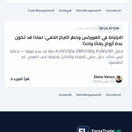
#Trade Management
#Strategy
#Risk Management
#Education
EDUCATION
5 min قراءة
الارتباط في الفوركس وخطر التركز الخفي: لماذا قد تكون
عدة أزواج رهانًا واحدًا
تداول EUR/USD وGBP/USD وAUD/USD معًا قد يبدو تنويعًا — وغالبًا
ليس كذلك. دليل عملي للارتباط والتداخل وكيفية تجنب التعرض غير
المقصود.
Elena Vance
اقرأ المزيد
22 مارس 2026
#Analysis
#Risk Management
#Education
ForexTrade
Lab