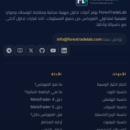
forextradelab.com
ForexTradeLab يوفر أدوات تداول مهنية مجانية ومقارنة الوسطاء وموارد
تعليمية لمتداولي الفوركس من جميع المستويات. اتخذ قرارات تداول أذكى
مع حاسباتنا وأدلتنا.
تواصل معنا:
info@forextradelab.com
الأدوات
الأدلة
اختبار اختيار الوسيط
ما هو الفوركس؟
حاسبة اللوت
ما هي الرافعة المالية؟
حاسبة الهامش
دليل MetaTrader 4
حاسبة السواب
دليل MetaTrader 5
حاسبة الربح/الخسارة
هل الفوركس حلال؟
حاسبة البيفوت
إدارة المخاطر
الوسطاء المرخصون
تداول الذهب