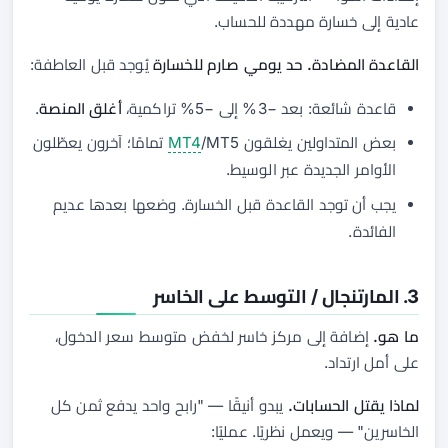
عادية إلى خسارة مهددة للحساب.
القاعدة المضادة.
حد يومي صارم للخسارة
يُوجد قبل العاطفة:
قاعدة شائعة: بعد −3% إلى −5% تراكمية،
أغلق المنصة
.
بعض المتداولين يغلقون
MT4
/MT5 تمامًا؛ آخرون يعطّلون
الأوامر الجديدة عبر الوسيط.
يجب أن توجد القاعدة قبل الخسارة. وضعها بعدها عديم
الفائدة.
3. المارتنجال / التوسط على الخاسر
ما هو.
إضافة إلى مركز خاسر لخفض متوسط سعر الدخول،
على أمل ارتداد.
لماذا يقتل الحسابات.
يبدو أنيقًا — "رابح واحد يدفع ثمن كل
الخاسرين" — ويعمل نظريًا. عمليًا: