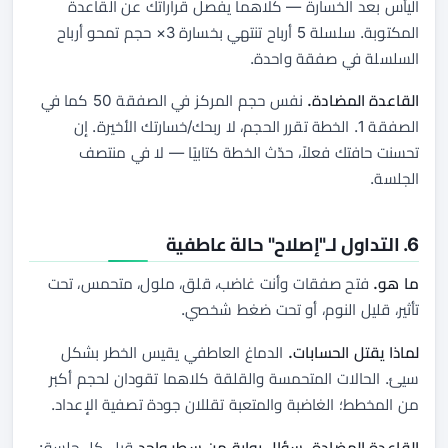
اليأس بعد الخسارة — كلاهما يفصل قراراتك عن القاعدة
المكتوبة. سلسلة 5 أرباح تنتهي بخسارة 3× حجم تمحو أرباح
السلسلة في صفقة واحدة.
القاعدة المضادة.
نفس حجم المركز في الصفقة 50 كما في
الصفقة 1. الخطة تقرر الحجم، لا ربحك/خسارتك الأخيرة. إن
تحسنت حافتك فعلاً، حدّث الخطة كتابيًا — لا في منتصف
الجلسة.
6. التداول لـ"إصلاح" حالة عاطفية
ما هو.
فتح صفقات وأنت غاضب، قلق، ملول، متحمس، تحت
تأثير، قليل النوم، أو تحت ضغط شخصي.
لماذا يقتل الحسابات.
الدماغ العاطفي يقيس الخطر بشكل
سيئ. الحالات المتحمسة والقلقة كلاهما تقودان لحجم أكبر
من المخطط؛ الغاضبة والمتعبة تقللان جودة تصفية الإعداد.
القاعدة المضادة.
سؤال بوابة من سطر واحد
قبل كل جلسة: