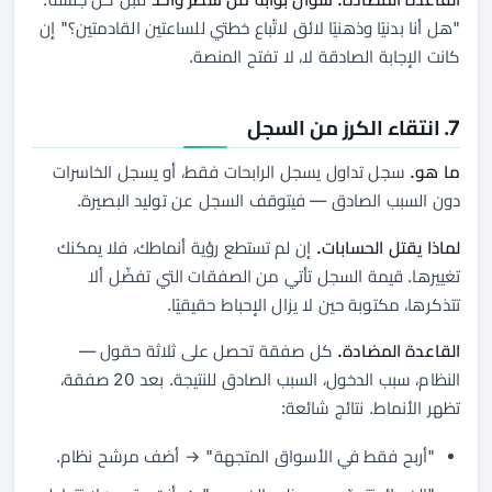
"هل أنا بدنيًا وذهنيًا لائق لاتّباع خطتي للساعتين القادمتين؟"
إن
كانت الإجابة الصادقة لا، لا تفتح المنصة.
7. انتقاء الكرز من السجل
ما هو.
سجل تداول يسجل الرابحات فقط، أو يسجل الخاسرات
دون السبب الصادق — فيتوقف السجل عن توليد البصيرة.
لماذا يقتل الحسابات.
إن لم تستطع رؤية أنماطك، فلا يمكنك
تغييرها. قيمة السجل تأتي من الصفقات التي تفضّل ألا
تتذكرها، مكتوبة حين لا يزال الإحباط حقيقيًا.
القاعدة المضادة.
كل صفقة تحصل على ثلاثة حقول —
النظام، سبب الدخول، السبب الصادق للنتيجة
. بعد 20 صفقة،
تظهر الأنماط. نتائج شائعة:
"أربح فقط في الأسواق المتجهة" → أضف مرشح نظام.