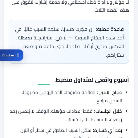
لا مؤشر ولا أداة ذكاء اصطناعي ولا خدمة إشارات تتفوق على
هذه القطع الثلاث.
قاعدة عملية:
إن فجّرت حسابًا، ستجد السبب غالبًا في
أحد هذه الفخاخ السبعة — لا في استراتيجية معطلة.
العكس صحيح أيضًا: أصلحها، حتى حافة متواضعة
ستتراكم.
المحتويات
أسبوع واقعي لمتداول منضبط
صباح الاثنين:
القائمة مفتوحة، الحد اليومي مضبوط،
السجل مراجع.
خلال الجلسات:
فقط إعدادات مؤهلة، الوقف لا يُلمس بعد
وضعه، لا توسط على الخسائر.
بعد أي خسارة:
سجّل السبب الصادق في سطر أو اثنين،