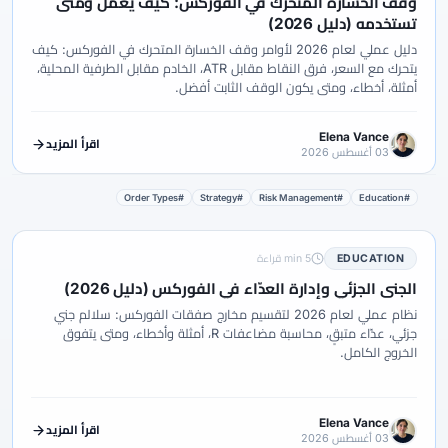
وقف الخسارة المتحرك في الفوركس: كيف يعمل ومتى
تستخدمه (دليل 2026)
دليل عملي لعام 2026 لأوامر وقف الخسارة المتحرك في الفوركس: كيف
يتحرك مع السعر، فرق النقاط مقابل ATR، الخادم مقابل الطرفية المحلية،
أمثلة، أخطاء، ومتى يكون الوقف الثابت أفضل.
Elena Vance
اقرأ المزيد
03 أغسطس 2026
#Order Types
#Strategy
#Risk Management
#Education
EDUCATION
5 min قراءة
الجني الجزئي وإدارة العدّاء في الفوركس (دليل 2026)
نظام عملي لعام 2026 لتقسيم مخارج صفقات الفوركس: سلالم جني
جزئي، عدّاء متبقٍ، محاسبة مضاعفات R، أمثلة وأخطاء، ومتى يتفوق
الخروج الكامل.
Elena Vance
اقرأ المزيد
03 أغسطس 2026