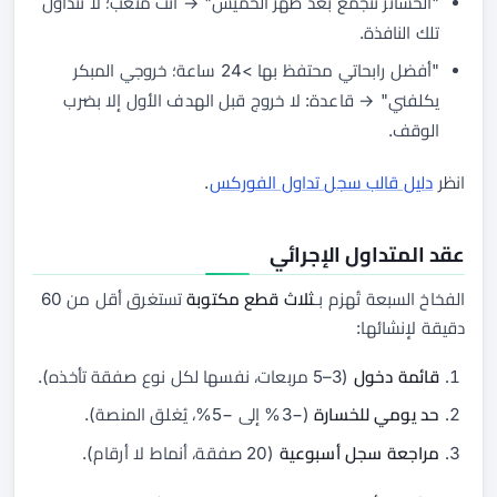
"الخسائر تتجمّع بعد ظهر الخميس" → أنت متعب؛ لا تتداول
تلك النافذة.
"أفضل رابحاتي محتفظ بها >24 ساعة؛ خروجي المبكر
يكلفني" → قاعدة: لا خروج قبل الهدف الأول إلا بضرب
الوقف.
انظر
دليل قالب سجل تداول الفوركس
.
عقد المتداول الإجرائي
الفخاخ السبعة تُهزم بـ
ثلاث قطع مكتوبة
تستغرق أقل من 60
دقيقة لإنشائها:
قائمة دخول
(3–5 مربعات، نفسها لكل نوع صفقة تأخذه).
حد يومي للخسارة
(−3% إلى −5%، يُغلق المنصة).
مراجعة سجل أسبوعية
(20 صفقة، أنماط لا أرقام).