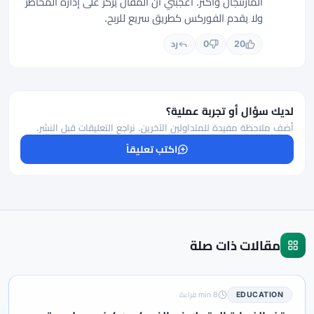
المارتنجال وأكثر. أعجبني أن المقال يركز على إدارة المخاطر
ولا يقدم الفوركس كطريق سريع للربح.
20
0
رد
لديك سؤال أو تجربة عملية؟
أضف ملاحظة مفيدة للمتداولين الآخرين. نراجع التعليقات قبل النشر.
اكتب تعليقاً
مقالات ذات صلة
EDUCATION
8 min قراءة