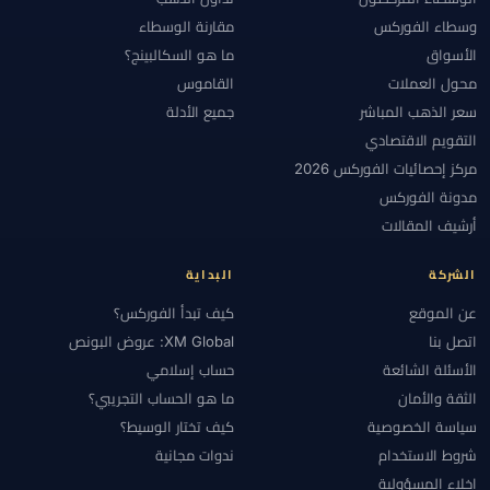
وسطاء الفوركس
مقارنة الوسطاء
الأسواق
ما هو السكالبينج؟
محول العملات
القاموس
سعر الذهب المباشر
جميع الأدلة
التقويم الاقتصادي
مركز إحصائيات الفوركس 2026
مدونة الفوركس
أرشيف المقالات
الشركة
البداية
عن الموقع
كيف تبدأ الفوركس؟
اتصل بنا
XM Global: عروض البونص
الأسئلة الشائعة
حساب إسلامي
الثقة والأمان
ما هو الحساب التجريبي؟
سياسة الخصوصية
كيف تختار الوسيط؟
شروط الاستخدام
ندوات مجانية
إخلاء المسؤولية