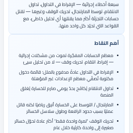
سبعة أخطاء إجرائية — الإفراط في التداول، تداول
الانتقام، توسط المارتنجال، تحريك الوقف وغيرها — تقتل
حسابات التجزئة أكثر مما يقتلها أي تحليل خاطئ، مع
القواعد التي تحيّد كل واحد منها.
أهم النقاط
معظم الحسابات المفجَّرة تموت من مشكلات إجرائية
— إفراط، انتقام، تحريك وقف — لا من تحليل سيئ
الإفراط في التداول عادةً مدفوع بالملل؛ قائمة دخول
مكتوبة تُصفّي معظم الإعدادات غير المؤهلة
تداول الانتقام يُكافَح بحدّ يومي صارم للخسارة يُغلق
المنصة
المارتنجال / التوسط على الخسارة أنيق رياضيًا لكنه قاتل
عمليًا بسبب حدود الرافعة وطول سلاسل الخسائر
تحريك الوقف 'لمرة واحدة فقط' أكثر عادة تحوّل خسائر
صغيرة إلى واحدة كارثية خلال عام