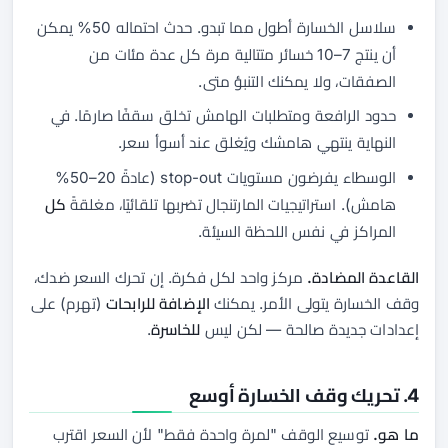
سلاسل الخسارة أطول مما تبدو. حدث احتماله 50% يمكن
أن ينتج 7–10 خسائر متتالية مرة كل عدة مئات من
الصفقات، ولا يمكنك التنبؤ متى.
حدود الرافعة ومتطلبات الهامش تخلق سقفًا صارمًا. في
النهاية ينتهي هامشك ويُغلق عند أسوأ سعر.
الوسطاء يفرضون مستويات stop-out (عادةً 20–50%
هامش). استراتيجيات المارتنجال تضربها تلقائيًا، مغلقةً
كل
المراكز في نفس اللحظة السيئة.
القاعدة المضادة.
مركز واحد لكل فكرة. إن تحرك السعر ضدك،
وقف الخسارة يتولى الأمر. يمكنك
الإضافة للرابحات
(تهرم) على
إعدادات جديدة صالحة — لكن ليس
للخاسرة
.
4. تحريك وقف الخسارة أوسع
ما هو.
توسيع الوقف "لمرة واحدة فقط" لأن السعر اقترب