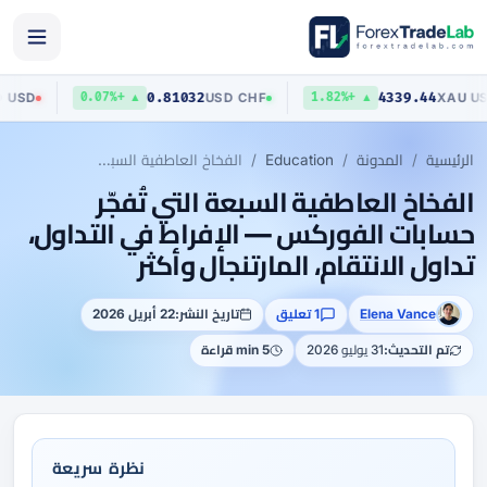
03
0.81032
4339.44
AUD
/
USD
USD
/
CHF
X
▲ +0.07%
▲ +1.82%
الرئيسية
المدونة
Education
الفخاخ العاطفية السبعة التي تُفجّر حسابات الفوركس — الإفراط في التداول، تداول الانتقام، المارتنجال وأكثر
الفخاخ العاطفية السبعة التي تُفجّر
حسابات الفوركس — الإفراط في التداول،
تداول الانتقام، المارتنجال وأكثر
Elena Vance
1 تعليق
تاريخ النشر:
22 أبريل 2026
تم التحديث:
31 يوليو 2026
5 min قراءة
نظرة سريعة