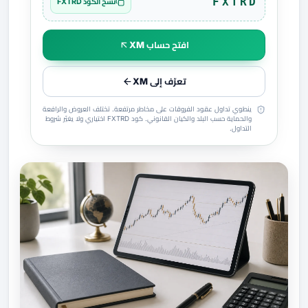
FXTRD
نسخ الكود FXTRD
افتح حساب XM
تعرّف إلى XM
ينطوي تداول عقود الفروقات على مخاطر مرتفعة. تختلف العروض والرافعة
والحماية حسب البلد والكيان القانوني. كود FXTRD اختياري ولا يغيّر شروط
التداول.