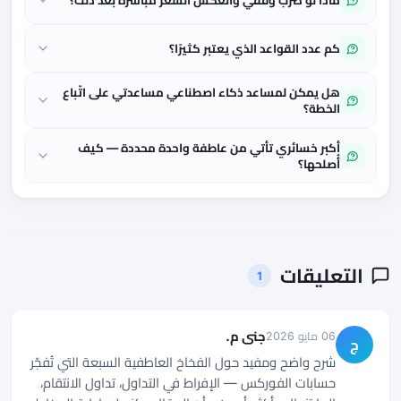
ماذا لو ضُرب وقفي وانعكس السعر مباشرة بعد ذلك؟
كم عدد القواعد الذي يعتبر كثيرًا؟
هل يمكن لمساعد ذكاء اصطناعي مساعدتي على اتّباع
الخطة؟
أكبر خسائري تأتي من عاطفة واحدة محددة — كيف
أُصلحها؟
التعليقات
1
جنى م.
06 مايو 2026
ج
شرح واضح ومفيد حول الفخاخ العاطفية السبعة التي تُفجّر
حسابات الفوركس — الإفراط في التداول، تداول الانتقام،