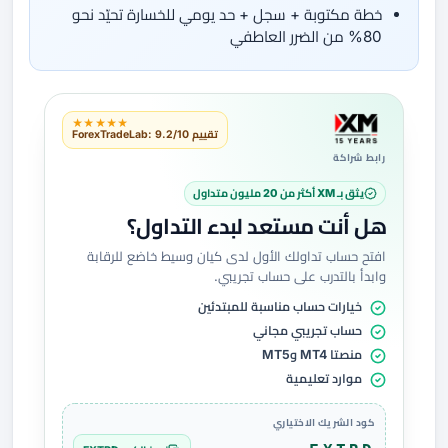
خطة مكتوبة + سجل + حد يومي للخسارة تحيّد نحو
80% من الضرر العاطفي
★★★★★
تقييم ForexTradeLab: 9.2/10
رابط شراكة
يثق بـ XM أكثر من 20 مليون متداول
هل أنت مستعد لبدء التداول؟
افتح حساب تداولك الأول لدى كيان وسيط خاضع للرقابة
وابدأ بالتدرب على حساب تجريبي.
خيارات حساب مناسبة للمبتدئين
حساب تجريبي مجاني
منصتا MT4 وMT5
موارد تعليمية
كود الشريك الاختياري