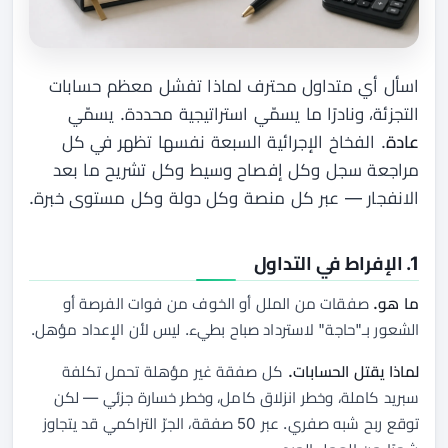
اسأل أي متداول محترف لماذا تفشل معظم حسابات
التجزئة، ونادرًا ما يسمّي استراتيجية محددة. يسمّي
عادة
. الفخاخ الإجرائية السبعة نفسها تظهر في كل
مراجعة سجل وكل إفصاح وسيط وكل تشريح ما بعد
الانفجار — عبر كل منصة وكل دولة وكل مستوى خبرة.
1. الإفراط في التداول
ما هو.
صفقات من الملل أو الخوف من فوات الفرصة أو
الشعور بـ"حاجة" لاسترداد صباح بطيء. ليس لأن الإعداد مؤهل.
لماذا يقتل الحسابات.
كل صفقة غير مؤهلة تحمل تكلفة
سبريد كاملة، وخطر انزلاق كامل، وخطر خسارة جزئي — لكن
توقع ربح شبه صفري. عبر 50 صفقة، الجرّ التراكمي قد يتجاوز