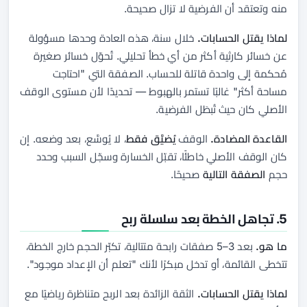
منه وتعتقد أن الفرضية لا تزال صحيحة.
لماذا يقتل الحسابات.
خلال سنة، هذه العادة وحدها مسؤولة
عن خسائر كارثية أكثر من أي خطأ تحليلي. تُحوّل خسائر صغيرة
مُحكمة إلى واحدة قاتلة للحساب. الصفقة التي "احتاجت
مساحة أكثر" غالبًا تستمر بالهبوط — تحديدًا لأن مستوى الوقف
الأصلي كان حيث تُبطَل الفرضية.
القاعدة المضادة.
الوقف
يُضيَّق فقط
، لا يُوسَّع، بعد وضعه. إن
كان الوقف الأصلي خاطئًا، تقبّل الخسارة وسجّل السبب وحدد
حجم
الصفقة التالية
صحيحًا.
5. تجاهل الخطة بعد سلسلة ربح
ما هو.
بعد 3–5 صفقات رابحة متتالية، تكبّر الحجم خارج الخطة،
تتخطى القائمة، أو تدخل مبكرًا لأنك "تعلم أن الإعداد موجود".
لماذا يقتل الحسابات.
الثقة الزائدة بعد الربح متناظرة رياضيًا مع