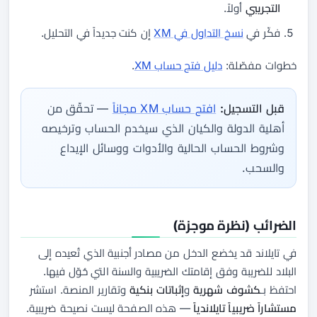
التجريبي
أولاً.
فكّر في
نسخ التداول في XM
إن كنت جديداً في التحليل.
خطوات مفصّلة:
دليل فتح حساب XM
.
قبل التسجيل:
افتح حساب XM مجاناً
— تحقّق من
أهلية الدولة والكيان الذي سيخدم الحساب وترخيصه
وشروط الحساب الحالية والأدوات ووسائل الإيداع
والسحب.
الضرائب (نظرة موجزة)
في تايلاند قد يخضع الدخل من مصادر أجنبية الذي تُعيده إلى
البلاد للضريبة وفق إقامتك الضريبية والسنة التي حُوّل فيها.
احتفظ بـ
كشوف شهرية
و
إثباتات بنكية
وتقارير المنصة. استشر
مستشاراً ضريبياً تايلاندياً
— هذه الصفحة ليست نصيحة ضريبية.