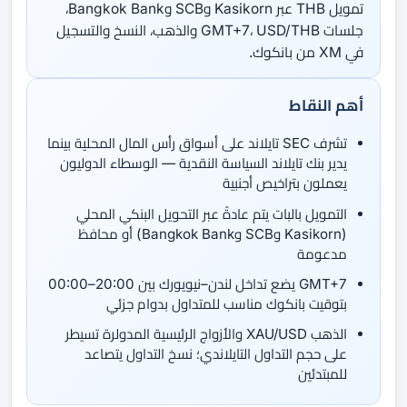
تمويل THB عبر Kasikorn وSCB وBangkok Bank،
جلسات GMT+7، USD/THB والذهب، النسخ والتسجيل
في XM من بانكوك.
أهم النقاط
تشرف SEC تايلاند على أسواق رأس المال المحلية بينما
يدير بنك تايلاند السياسة النقدية — الوسطاء الدوليون
يعملون بتراخيص أجنبية
التمويل بالبات يتم عادةً عبر التحويل البنكي المحلي
(Kasikorn وSCB وBangkok Bank) أو محافظ
مدعومة
GMT+7 يضع تداخل لندن–نيويورك بين 20:00–00:00
بتوقيت بانكوك مناسب للمتداول بدوام جزئي
الذهب XAU/USD والأزواج الرئيسية المدولرة تسيطر
على حجم التداول التايلاندي؛ نسخ التداول يتصاعد
للمبتدئين