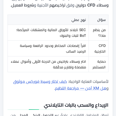
وسطاء CFD دوليين
وفق
تراخيصهم
الأجنبية و
شروط العميل
.
سؤال
نهج عملي
من ينظم
SEC تايلاند للأوراق المالية والمشتقات المرخّصة؛
ماذا؟
BoT للبات والبنوك
CFD
اقرأ إفصاحات المخاطر وحدود الرافعة وسياسة
الخارجية
الرصيد السالب
حماية
اختر وسطاء بتراخيص من الدرجة الأولى وأموال عملاء
المستثمر
منفصلة وتقارير مدقّقة
لأساسيات العناية الواجبة:
كيف تختار وسيط فوركس موثوق
و
هل XM آمن — مراجعة التنظيم
.
الإيداع والسحب بالبات التايلاندي
يُموّل المتداول التايلاندي عادةً عبر
التحويل البنكي المحلي
من