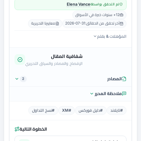
تم التحقق بواسطة
Elena Vance
12+ سنوات خبرة في الأسواق
آخر تحقق من الحقائق:
2026-07-31
معاييرنا التحريرية
المؤهلات & بقلم
شفافية المقال
الإفصاح والمصادر والسياق التحريري
المصادر
2
ملاحظة المحرر
#تايلاند
#دليل فوركس
#XM
#نسخ التداول
الخطوة التالية