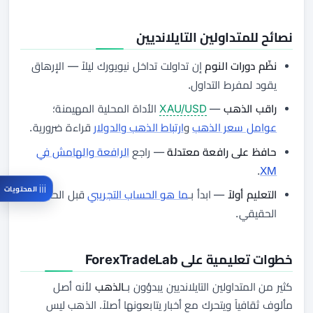
نصائح للمتداولين التايلانديين
نظّم دورات النوم
إن تداولت تداخل نيويورك ليلاً — الإرهاق
يقود لمفرط التداول.
راقب الذهب
—
XAU/USD
الأداة المحلية المهيمنة؛
عوامل سعر الذهب
و
ارتباط الذهب والدولار
قراءة ضرورية.
حافظ على رافعة معتدلة
— راجع
الرافعة والهامش في
.
XM
المحتويات
التعليم أولاً
— ابدأ بـ
ما هو الحساب التجريبي
قبل الحجم
الحقيقي.
خطوات تعليمية على ForexTradeLab
كثير من المتداولين التايلانديين يبدؤون بـ
الذهب
لأنه أصل
مألوف ثقافياً ويتحرك مع أخبار يتابعونها أصلاً. الذهب ليس