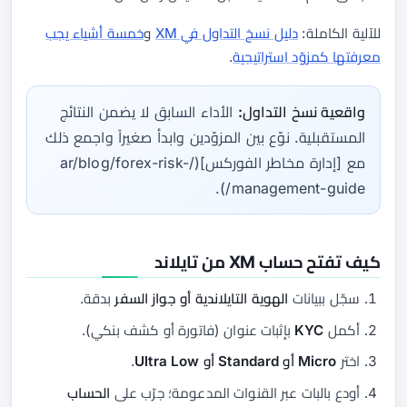
للآلية الكاملة:
دليل نسخ التداول في XM
و
خمسة أشياء يجب
معرفتها كمزوّد استراتيجية
.
واقعية نسخ التداول:
الأداء السابق لا يضمن النتائج
المستقبلية. نوّع بين المزوّدين وابدأ صغيراً واجمع ذلك
مع [إدارة مخاطر الفوركس](/ar/blog/forex-risk-
management-guide/).
كيف تفتح حساب XM من تايلاند
سجّل ببيانات
الهوية التايلاندية أو جواز السفر
بدقة.
أكمل
KYC
بإثبات عنوان (فاتورة أو كشف بنكي).
اختر
Micro أو Standard أو Ultra Low
.
أودع بالبات عبر القنوات المدعومة؛ جرّب على
الحساب