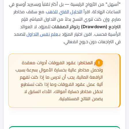
"أسهل" من الأزواج الرئيسية — بل أكثر تقلباً وبسبريد أوسع في
الساعات الهادئة. اقرأ
التحليل الفني للذهب
مع سقف مخاطر
صارم. وإن كنت تنوي النسخ بدلاً من التداول المباشر، قيّم
التراجع (Drawdown)
و
تواتر الصفقات
للمزوّد، لا العوائد
الرأسية فحسب. اقرن اختيار المزوّد بـ
علم نفس التداول
لتصمد
في التراجعات دون خروج انفعالي.
تحذير المخاطر:
عقود الفروقات أدوات معقدة
وتحمل مخاطر عالية بخسارة الأموال بسرعة بسبب
الرافعة المالية. يجب أن تدرس ما إذا كنت تفهم
آلية عمل عقود الفروقات وما إذا كنت تستطيع
تحمّل مخاطر خسارة أموالك. الأداء السابق لا
يضمن النتائج المستقبلية.