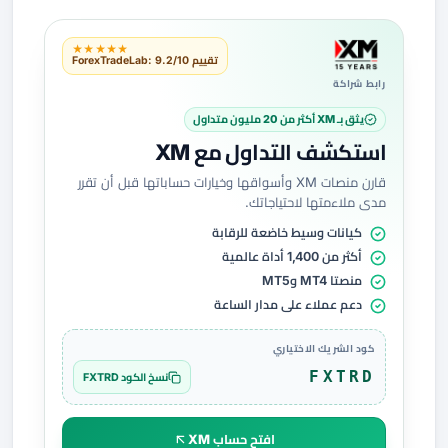
★★★★★
تقييم ForexTradeLab: 9.2/10
رابط شراكة
يثق بـ XM أكثر من 20 مليون متداول
استكشف التداول مع XM
قارن منصات XM وأسواقها وخيارات حساباتها قبل أن تقرر
مدى ملاءمتها لاحتياجاتك.
كيانات وسيط خاضعة للرقابة
أكثر من 1,400 أداة عالمية
منصتا MT4 وMT5
دعم عملاء على مدار الساعة
كود الشريك الاختياري
FXTRD
نسخ الكود FXTRD
افتح حساب XM