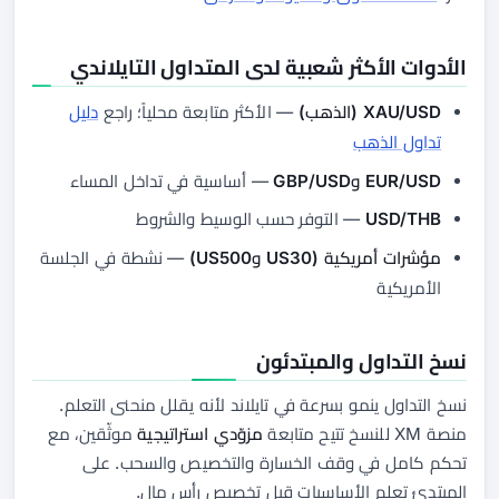
الأدوات الأكثر شعبية لدى المتداول التايلاندي
XAU/USD (الذهب)
— الأكثر متابعة محلياً؛ راجع
دليل
تداول الذهب
EUR/USD وGBP/USD
— أساسية في تداخل المساء
USD/THB
— التوفر حسب الوسيط والشروط
مؤشرات أمريكية (US30 وUS500)
— نشطة في الجلسة
الأمريكية
نسخ التداول والمبتدئون
نسخ التداول ينمو بسرعة في تايلاند لأنه يقلل منحنى التعلم.
منصة XM للنسخ تتيح متابعة
مزوّدي استراتيجية
موثّقين، مع
تحكم كامل في وقف الخسارة والتخصيص والسحب. على
المبتدئ تعلم الأساسيات قبل تخصيص رأس مال.