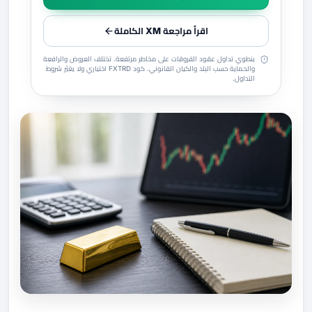
اقرأ مراجعة XM الكاملة
ينطوي تداول عقود الفروقات على مخاطر مرتفعة. تختلف العروض والرافعة
والحماية حسب البلد والكيان القانوني. كود FXTRD اختياري ولا يغيّر شروط
التداول.