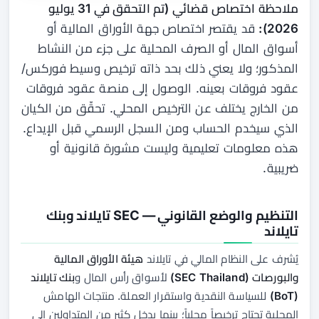
ملاحظة اختصاص قضائي (تم التحقق في 31 يوليو
2026):
قد يقتصر اختصاص جهة الأوراق المالية أو
أسواق المال أو الصرف المحلية على جزء من النشاط
المذكور؛ ولا يعني ذلك بحد ذاته ترخيص وسيط فوركس/
عقود فروقات بعينه. الوصول إلى منصة عقود فروقات
من الخارج يختلف عن الترخيص المحلي. تحقّق من الكيان
الذي سيخدم الحساب ومن السجل الرسمي قبل الإيداع.
هذه معلومات تعليمية وليست مشورة قانونية أو
ضريبية.
التنظيم والوضع القانوني — SEC تايلاند وبنك
تايلاند
يُشرف على النظام المالي في تايلاند
هيئة الأوراق المالية
والبورصات (SEC Thailand)
لأسواق رأس المال و
بنك تايلاند
(BoT)
للسياسة النقدية واستقرار العملة. منتجات الهامش
المحلية تحتاج ترخيصاً محلياً؛ بينما يدخل كثير من المتداولين إلى