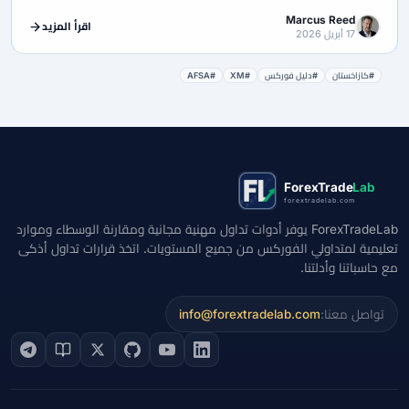
Marcus Reed
اقرأ المزيد
17 أبريل 2026
#كازاخستان
#دليل فوركس
#XM
#AFSA
ForexTrade
Lab
forextradelab.com
ForexTradeLab يوفر أدوات تداول مهنية مجانية ومقارنة الوسطاء وموارد
تعليمية لمتداولي الفوركس من جميع المستويات. اتخذ قرارات تداول أذكى
مع حاسباتنا وأدلتنا.
تواصل معنا:
info@forextradelab.com