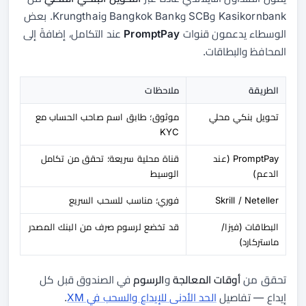
Kasikornbank وSCB وBangkok Bank وKrungthai. بعض
الوسطاء يدعمون قنوات
PromptPay
عند التكامل، إضافةً إلى
المحافظ والبطاقات.
الطريقة
ملاحظات
تحويل بنكي محلي
موثوق؛ طابق اسم صاحب الحساب مع
KYC
PromptPay (عند
قناة محلية سريعة؛ تحقق من تكامل
الدعم)
الوسيط
Skrill / Neteller
فوري؛ مناسب للسحب السريع
البطاقات (فيزا/
قد تخضع لرسوم صرف من البنك المصدر
ماستركارد)
تحقق من
أوقات المعالجة
و
الرسوم
في الصندوق قبل كل
إيداع — تفاصيل
الحد الأدنى للإيداع والسحب في XM
.