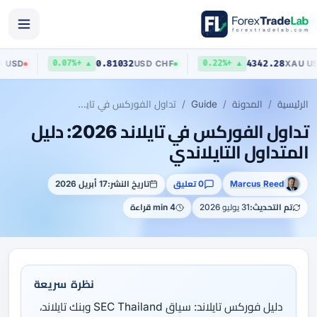
03
0.81032
4342.28
AUD
/
USD
USD
/
CHF
▲ +0.07%
▲ +0.22%
الرئيسية
المدونة
Guide
تداول الفوركس في تايلاند 2026: دليل المتداول التايلاندي
تداول الفوركس في تايلاند 2026: دليل
المتداول التايلاندي
Marcus Reed
0 تعليق
تاريخ النشر:
17 أبريل 2026
تم التحديث:
31 يوليو 2026
4 min قراءة
نظرة سريعة
دليل فوركس تايلاند: سياق SEC Thailand وبنك تايلاند،