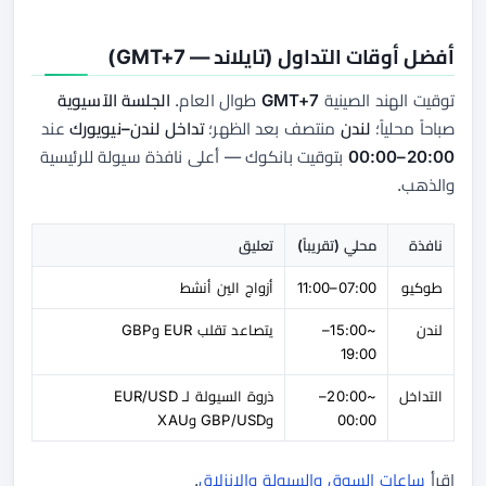
أفضل أوقات التداول (تايلاند — GMT+7)
توقيت الهند الصينية
GMT+7
طوال العام.
الجلسة الآسيوية
صباحاً محلياً؛
لندن
منتصف بعد الظهر؛
تداخل لندن–نيويورك
عند
20:00–00:00
بتوقيت بانكوك — أعلى نافذة سيولة للرئيسية
والذهب.
نافذة
محلي (تقريباً)
تعليق
طوكيو
07:00–11:00
أزواج الين أنشط
لندن
~15:00–
يتصاعد تقلب EUR وGBP
19:00
التداخل
~20:00–
ذروة السيولة لـ EUR/USD
00:00
وGBP/USD وXAU
اقرأ
ساعات السوق والسيولة والانزلاق
.