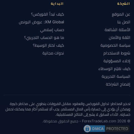
الشركة
البداية
عن الموقع
كيف تبدأ الفوركس؟
اتصل بنا
XM Global: عروض البونص
الأسئلة الشائعة
حساب إسلامي
الثقة والأمان
ما هو الحساب التجريبي؟
سياسة الخصوصية
كيف تختار الوسيط؟
شروط الاستخدام
ندوات مجانية
إخلاء المسؤولية
كيف نقيّم الوسطاء
السياسة التحريرية
إفصاح الشراكة
تحذير المخاطر: تداول الفوركس والعقود مقابل الفروقات ينطوي على مخاطر كبيرة
ويمكن أن يؤدي إلى خسارة رأس المال المستثمر. يجب ألا تستثمر أكثر مما يمكنك تحمل
خسارته. الأداء السابق لا يشير إلى النتائج المستقبلية.
© 2026 ForexTradeLab.com - جميع الحقوق محفوظة.