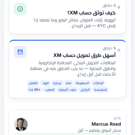
التوثيق والتمويل
5 دقائق
كيف توثق حساب XM؟
الهوية، إثبات العنوان، نصائح الرفع وما تفعله إذا
رُفض KYC — قبل الإيداع.
5 دقائق
أسهل طرق تمويل حساب XM
البطاقات، التحويل البنكي، المحافظ الإلكترونية
والطرق المحلية — ما يجب التحقق منه في منطقة
الأعضاء قبل أول إيداع.
الإمارات
السعودية
مصر
نيجيريا
الهند
الفلبين
إندونيسيا
البرازيل
جنوب أفريقيا
المغرب
+40 بلداً
بقلم
Marcus Reed
محلل أسواق وتنظيم — أول