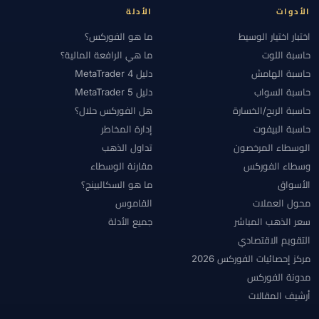
الأدوات
الأدلة
اختبار اختيار الوسيط
ما هو الفوركس؟
حاسبة اللوت
ما هي الرافعة المالية؟
حاسبة الهامش
دليل MetaTrader 4
حاسبة السواب
دليل MetaTrader 5
حاسبة الربح/الخسارة
هل الفوركس حلال؟
حاسبة البيفوت
إدارة المخاطر
الوسطاء المرخصون
تداول الذهب
وسطاء الفوركس
مقارنة الوسطاء
الأسواق
ما هو السكالبينج؟
محول العملات
القاموس
سعر الذهب المباشر
جميع الأدلة
التقويم الاقتصادي
مركز إحصائيات الفوركس 2026
مدونة الفوركس
أرشيف المقالات