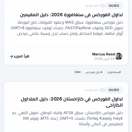
GUIDE
2 min قراءة
تداول الفوركس في سنغافورة 2026: دليل المقيمين
دليل فوركس سنغافورة: سياق MAS وعقود الفروقات خارج البورصة،
تمويل SGD وقنوات FAST/PayNow، جلسات توقيت سنغافورة GMT+8،
أزواج شائعة، ضوابط المخاطر، وفتح حساب لدى وسيط عالمي مرخص.
Marcus Reed
اقرأ المزيد
24 أبريل 2026
#سنغافورة
#دليل فوركس
#XM
GUIDE
4 min قراءة
تداول الفوركس في كازاخستان 2026: دليل المتداول
الكازاخي
دليل فوركس كازاخستان: سياق AFSA والبنك الوطني، تمويل التنغي عبر
Halyk وKaspi وForte، جلسات GMT+5، إعداد MT5، وتوفر XM
للمقيمين في ألماتي وأستانا.