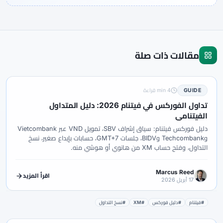
مقالات ذات صلة
GUIDE
4 min قراءة
تداول الفوركس في فيتنام 2026: دليل المتداول
الفيتنامي
دليل فوركس فيتنام: سياق إشراف SBV، تمويل VND عبر Vietcombank
وTechcombank وBIDV، جلسات GMT+7، حسابات بإيداع صغير، نسخ
التداول، وفتح حساب XM من هانوي أو هوشي منه.
Marcus Reed
اقرأ المزيد
17 أبريل 2026
#فيتنام
#دليل فوركس
#XM
#نسخ التداول