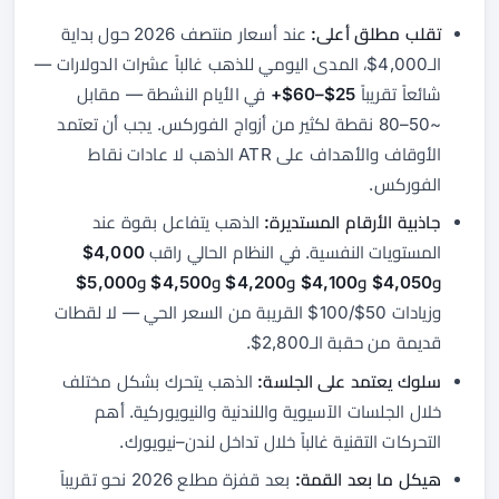
تقلب مطلق أعلى:
عند أسعار منتصف 2026 حول بداية
الـ4,000$، المدى اليومي للذهب غالباً عشرات الدولارات —
شائعاً تقريباً
25$–60$+
في الأيام النشطة — مقابل
~50–80 نقطة لكثير من أزواج الفوركس. يجب أن تعتمد
الأوقاف والأهداف على ATR الذهب لا عادات نقاط
الفوركس.
جاذبية الأرقام المستديرة:
الذهب يتفاعل بقوة عند
المستويات النفسية. في النظام الحالي راقب
4,000$
و4,050$ و4,100$ و4,200$ و4,500$ و5,000$
وزيادات 50$/100$ القريبة من السعر الحي — لا لقطات
قديمة من حقبة الـ2,800$.
سلوك يعتمد على الجلسة:
الذهب يتحرك بشكل مختلف
خلال الجلسات الآسيوية واللندنية والنيويوركية. أهم
التحركات التقنية غالباً خلال تداخل لندن–نيويورك.
هيكل ما بعد القمة:
بعد قفزة مطلع 2026 نحو تقريباً