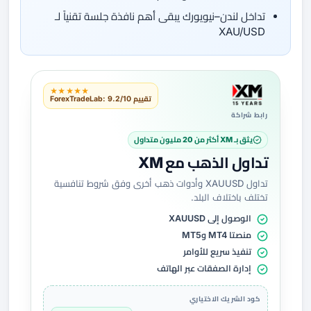
تداخل لندن–نيويورك يبقى أهم نافذة جلسة تقنياً لـ
XAU/USD
★★★★★
تقييم ForexTradeLab: 9.2/10
رابط شراكة
يثق بـ XM أكثر من 20 مليون متداول
تداول الذهب مع XM
تداول XAUUSD وأدوات ذهب أخرى وفق شروط تنافسية
تختلف باختلاف البلد.
الوصول إلى XAUUSD
منصتا MT4 وMT5
تنفيذ سريع للأوامر
إدارة الصفقات عبر الهاتف
كود الشريك الاختياري