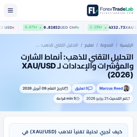
0403
0.81032
4332.7
AUD
/
USD
USD
/
CHF
▲ +0.07%
▲ +2.19%
الرئيسية
المدونة
تعليم
التحليل التقني للذهب: أنماط الشارت والمؤشرات والإعدادات لـ XAU/USD (2026)
التحليل التقني للذهب: أنماط الشارت
والمؤشرات والإعدادات لـ XAU/USD
(2026)
Marcus Reed
0 تعليق
تاريخ النشر:
09 أبريل 2026
تم التحديث:
21 يوليو 2026
5 min قراءة
كيف تُجري تحليلاً تقنياً للذهب (XAU/USD) في