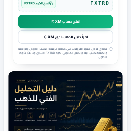
FXTRD
نسخ الكود FXTRD
افتح حساب XM
اقرأ دليل الذهب لدى XM
ينطوي تداول عقود الفروقات على مخاطر مرتفعة. تختلف العروض والرافعة
والحماية حسب البلد والكيان القانوني. كود FXTRD اختياري ولا يغيّر شروط
التداول.