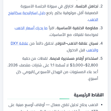
تجاهل الجلسة.
اختراق في سيولة الجلسة الآسيوية
الضعيفة أقل موثوقية بكثير. راجع
دليل استراتيجية سكالبينج
الذهب
.
مقاومة الخلفية الأساسية.
اقرأ
ما يحرك أسعار الذهب
لمواءمة تقنياتك مع الأساسيات.
نسيان علاقة الذهب-الدولار.
تحقق دائماً من
علاقة DXY
والذهب
قبل الدخول.
استخدام أرقام مستديرة قديمة.
لقطات من حقبة
2,800$–3,000$ لا تُسقط 1:1 على شارتات منتصف 2026.
أعد بناء المستويات من الهيكل الأسبوعي/اليومي كل
أسبوع.
النقاط الرئيسية
الذهب يحتاج تحليل تقني معدّل — أوقاف أوسع مبنية على