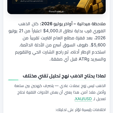
ملاحظة ميدانية – أواخر يوليو 2026:
كان الذهب
الفوري قرب بداية نطاق الـ4,000$ اعتباراً من 21 يوليو
2026، بعد قفزة مطلع العام اقتربت تقريباً من
5,600$. ظروف السوق أسرع من الأدلة الدائمة.
استخدم الإطار أدناه، ثم راجع الشارت الحي والتقويم
والسبريد وATR قبل أي صفقة.
لماذا يحتاج الذهب نهج تحليل تقني مختلف
الذهب ليس زوج عملات عادي — يتصرف كهجين بين سلعة
وأصل ملاذ آمن. هذا يعني أن بعض الأدوات التقنية تحتاج
تعديل لـ
XAU/USD
.
اختلافات رئيسية تؤثر على تحليلك: