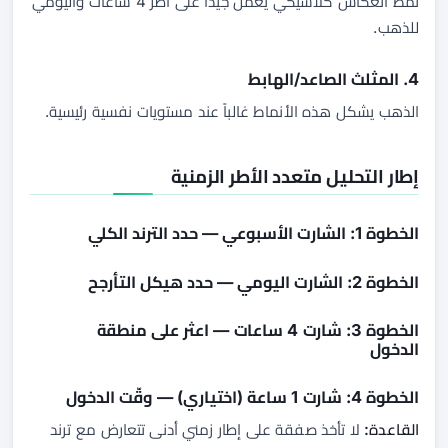
نمط انعكاس كلاسيكي يعمل جيداً على أطر 4 ساعات واليومي
للذهب.
4. المثلث الصاعد/الهابط
الذهب يشكل هذه الأنماط غالباً عند مستويات نفسية رئيسية.
إطار التحليل متعدد الأطر الزمنية
الخطوة 1: الشارت الأسبوعي — حدد الترند الكلي
الخطوة 2: الشارت اليومي — حدد هيكل التأرجح
الخطوة 3: شارت 4 ساعات — اعثر على منطقة
الدخول
الخطوة 4: شارت 1 ساعة (اختياري) — وقّت الدخول
القاعدة:
لا تأخذ صفقة على إطار زمني أدنى تتعارض مع ترند