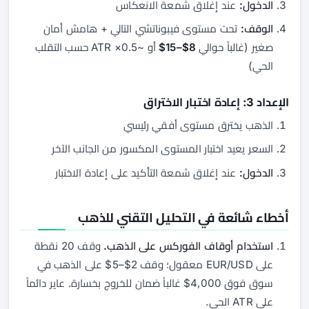
الدخول:
عند إغلاق شمعة الانعكاس
الوقف:
تحت مستوى فيبوناتشي التالي + هامش أمان
صغير (غالباً حوالي
8$–15$
أو ~0.5× ATR حسب التقلب
الحي)
الإعداد 3: إعادة اختبار الاختراق
الذهب يخترق مستوى أفقي رئيسي
السعر يعيد اختبار المستوى المكسور من الجانب الآخر
الدخول:
عند إغلاق شمعة التأكيد على إعادة الاختبار
أخطاء شائعة في التحليل التقني للذهب
استخدام أوقاف الفوركس على الذهب.
وقف 20 نقطة
على EUR/USD معقول؛ وقف 2$–5$ على الذهب في
سوق فوق 4,000$ غالباً ضمان للخروج بخسارة. عاير دائماً
على ATR الحي.