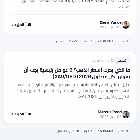
وكيف تستخدم علاقة XAU/USD–DXY لتصفية صفقاتك وتحسين
توقيتك.
Elena Vance
اقرأ المزيد
09 أبريل 2026
#الذهب
#XAU/USD
#الدولار
#DXY
#تعليم
تعليم
5 min قراءة
ما الذي يحرك أسعار الذهب؟ 9 عوامل رئيسية يجب أن
يعرفها كل متداول XAU/USD (2026)
تحليل عملي للقوى الاقتصادية والجيوسياسية والتقنية التي تحرك أسعار
الذهب — وكيف يمكن لمتداولي الفوركس استخدامها لتحسين قرارات
الدخول والخروج في XAU/USD.
Marcus Reed
اقرأ المزيد
09 أبريل 2026
#الذهب
#XAU/USD
#تعليم
#التحليل الأساسي