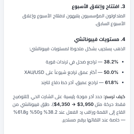
3. افتتاح وإغلاق الأسبوع
المتداولون المؤسسيون ينتبهون لافتتاح الأسبوع وإغلاق
الأسبوع السابق.
4. مستويات فيبوناتشي
الذهب يستجيب بشكل ملحوظ لمستويات فيبوناتشي:
38.2%
— تراجع ضحل في ترندات قوية
50.0%
— أكثر عمق تراجع شيوعاً على XAU/USD
61.8%
— تراجع عميق، آخر خط دفاع للترند
كيف ترسم:
حدد آخر موجة رئيسية على الشارت الحي (للتوضيح
فقط: حركة مثل
3,950$ → 4,350$
). طبّق فيبوناتشي من
القاع إلى القمة وراقب رد الفعل عند 38.2% و50% و61.8%
— خاصة عند التقائها برقم مستدير.