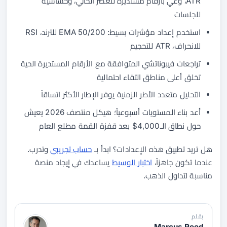
ATR، وعي بأرقام مستديرة للعصر الحالي، وحساسية
للجلسات
استخدم إعداد مؤشرات بسيط: 50/200 EMA للترند، RSI
للانحراف، ATR للتحجيم
تراجعات فيبوناتشي المتوافقة مع الأرقام المستديرة الحية
تخلق أعلى مناطق التقاء احتمالية
التحليل متعدد الأطر الزمنية يوفر الإطار الأكثر اتساقاً
أعد بناء المستويات أسبوعياً؛ هيكل منتصف 2026 يعيش
حول نطاق الـ4,000$ بعد قفزة القمة مطلع العام
هل تريد تطبيق هذه الإعدادات؟ ابدأ بـ
حساب تجريبي
وتدرب.
عندما تكون جاهزاً،
اختبار الوسيط
يساعدك في إيجاد منصة
مناسبة لتداول الذهب.
بقلم
Marcus Reed