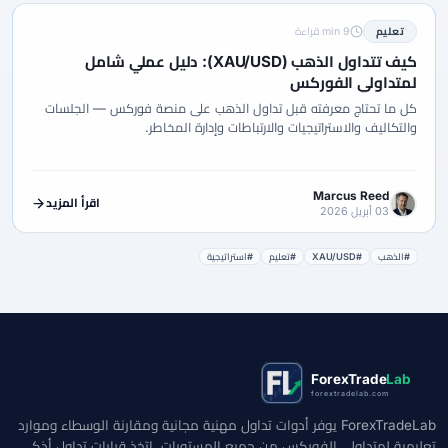
تعليم
9 min قراءة
كيف تتداول الذهب (XAU/USD): دليل عملي شامل
لمتداولي الفوركس
كل ما تحتاج معرفته قبل تداول الذهب على منصة فوركس — الجلسات
والتكاليف والاستراتيجيات والارتباطات وإدارة المخاطر.
Marcus Reed
اقرأ المزيد
03 أبريل 2026
#الذهب
#XAU/USD
#تعليم
#استراتيجية
ForexTrade
Lab
forextradelab.com
ForexTradeLab يوفر أدوات تداول مهنية مجانية ومقارنة الوسطاء وموارد
تعليمية لمتداولي الفوركس من جميع المستويات. اتخذ قرارات تداول أذكى