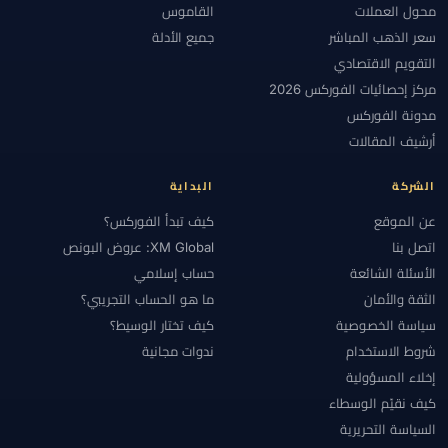
محول العملات
القاموس
سعر الذهب المباشر
جميع الأدلة
التقويم الاقتصادي
مركز إحصائيات الفوركس 2026
مدونة الفوركس
أرشيف المقالات
الشركة
البداية
عن الموقع
كيف تبدأ الفوركس؟
اتصل بنا
XM Global: عروض البونص
الأسئلة الشائعة
حساب إسلامي
الثقة والأمان
ما هو الحساب التجريبي؟
سياسة الخصوصية
كيف تختار الوسيط؟
شروط الاستخدام
ندوات مجانية
إخلاء المسؤولية
كيف نقيّم الوسطاء
السياسة التحريرية