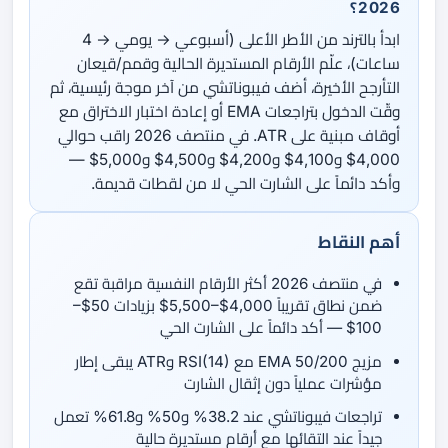
2026؟
ابدأ بالترند من الأطر الأعلى (أسبوعي → يومي → 4
ساعات)، علّم الأرقام المستديرة الحالية وقمم/قيعان
التأرجح الأخيرة، أضف فيبوناتشي من آخر موجة رئيسية، ثم
وقّت الدخول بتراجعات EMA أو إعادة اختبار الاختراق مع
أوقاف مبنية على ATR. في منتصف 2026 راقب حوالي
4,000$ و4,100$ و4,200$ و4,500$ و5,000$ —
وأكد دائماً على الشارت الحي لا من لقطات قديمة.
أهم النقاط
في منتصف 2026 أكثر الأرقام النفسية مراقبة تقع
ضمن نطاق تقريباً 4,000$–5,500$ بزيادات 50$–
100$ — أكد دائماً على الشارت الحي
مزيج EMA 50/200 مع RSI(14) وATR يبقى إطار
مؤشرات عملياً دون إثقال الشارت
تراجعات فيبوناتشي عند 38.2% و50% و61.8% تعمل
جيداً عند التقائها مع أرقام مستديرة حالية