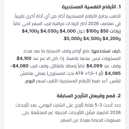
1. الأرقام النفسية المستديرة
الذهب يحترم الأرقام المستديرة أكثر من أي أداة أخرى تقريباً.
في منتصف 2026 أكثر الزيادات مراقبة قرب السعر الحي غالباً
زيادات 50$ و100$
حول
4,000$ و4,050$ و4,100$
و4,200$ و4,500$ و5,000$
.
كيف تستخدمها:
ضع أوامر وقف الخسارة ما بعد هذه
المستويات، ليس عندها بالضبط. إذا كان الدعم عند
4,100$
،
وقف عند
4,099$
غالباً يُصطاد بالفتائل. وقف قرب
4,080$–
4,085$
(أو 1–1.5× ATR تحت المستوى) يعطي هامش
تنفّس. أعد ضبط الأرقام المستديرة الأقرب لسعر
اليوم
.
2. قمم وقيعان التأرجح السابقة
حدد أحدث 3-5 نقاط تأرجح على الشارت اليومي. بعد تأرجحات
2026 الكبيرة، فضّل التأرجحات الحديثة غير المخفّفة على
مستويات قديمة بعيدة عن السعر.