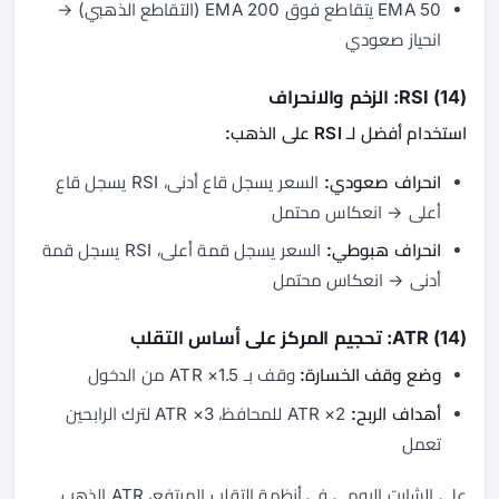
50 EMA يتقاطع فوق 200 EMA (التقاطع الذهبي) →
انحياز صعودي
RSI (14): الزخم والانحراف
استخدام أفضل لـ RSI على الذهب:
انحراف صعودي:
السعر يسجل قاع أدنى، RSI يسجل قاع
أعلى → انعكاس محتمل
انحراف هبوطي:
السعر يسجل قمة أعلى، RSI يسجل قمة
أدنى → انعكاس محتمل
ATR (14): تحجيم المركز على أساس التقلب
وضع وقف الخسارة:
وقف بـ 1.5× ATR من الدخول
أهداف الربح:
2× ATR للمحافظ، 3× ATR لترك الرابحين
تعمل
على الشارت اليومي في أنظمة التقلب المرتفع، ATR الذهب