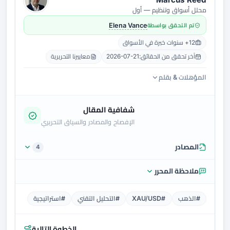
محلل أسواق وتنظيم — أول
تم التحقق بواسطة
Elena Vance
12+ سنوات خبرة في الأسواق
آخر تحقق من الحقائق:
2026-07-21
معاييرنا التحريرية
المؤهلات & بقلم
شفافية المقال
الإفصاح والمصادر والسياق التحريري
المصادر
4
ملاحظة المحرر
#الذهب
#XAU/USD
#التحليل التقني
#استراتيجية
الخطوة التالية