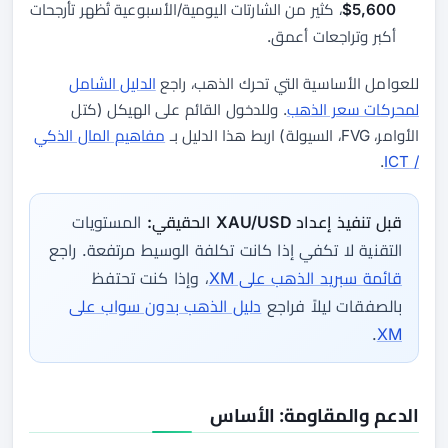
5,600$
، كثير من الشارتات اليومية/الأسبوعية تُظهر تأرجحات
أكبر وتراجعات أعمق.
للعوامل الأساسية التي تحرك الذهب، راجع
الدليل الشامل
لمحركات سعر الذهب
. وللدخول القائم على الهيكل (كتل
الأوامر، FVG، السيولة) اربط هذا الدليل بـ
مفاهيم المال الذكي
.
/ ICT
قبل تنفيذ إعداد XAU/USD الحقيقي:
المستويات
التقنية لا تكفي إذا كانت تكلفة الوسيط مرتفعة. راجع
قائمة سبريد الذهب على XM
، وإذا كنت تحتفظ
بالصفقات ليلاً فراجع
دليل الذهب بدون سواب على
.
XM
الدعم والمقاومة: الأساس