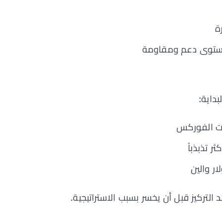
ة
 مستوى دعم ومقاومة
داية:
ت الفوركس
 تذبذباً
ر والين