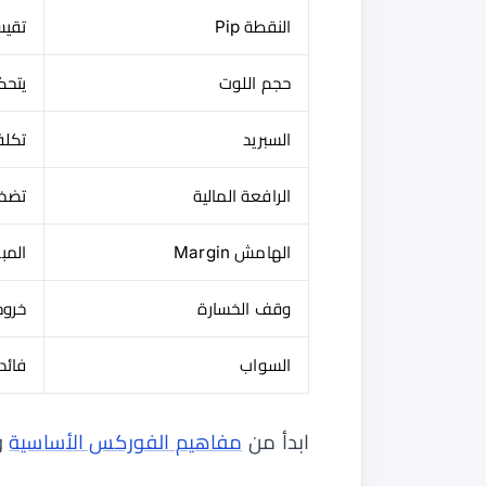
النقطة Pip
تقيس
حجم اللوت
يتحك
السبريد
تكلف
الرافعة المالية
تضخم
الهامش Margin
المب
وقف الخسارة
خروج
السواب
فائد
ابدأ من
مفاهيم الفوركس الأساسية
و