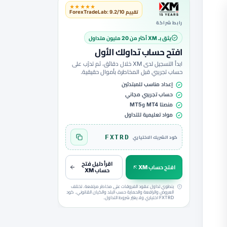
★★★★★
تقييم ForexTradeLab: 9.2/10
رابط شراكة
يثق بـ XM أكثر من 20 مليون متداول
افتح حساب تداولك الأول
ابدأ التسجيل لدى XM خلال دقائق، ثم تدرّب على
حساب تجريبي قبل المخاطرة بأموال حقيقية.
إعداد مناسب للمبتدئين
حساب تجريبي مجاني
منصتا MT4 وMT5
مواد تعليمية للتداول
FXTRD
كود الشريك الاختياري
نسخ الكود FXTRD
اقرأ دليل فتح
افتح حساب XM
حساب XM
ينطوي تداول عقود الفروقات على مخاطر مرتفعة. تختلف
العروض والرافعة والحماية حسب البلد والكيان القانوني. كود
FXTRD اختياري ولا يغيّر شروط التداول.