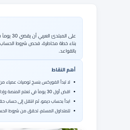
جميع الأدلة
القاموس
دورات الفوركس
من 50 عملة، اتجاهان.
جميع الأدوات
على المبت
بناء خطة مخاطرة، فحص شروط الحساب ال
بالقواعد.
أهم النقاط
لا تبدأ الفوركس بنسخ توصيات عمياء من ت
اقض أول 30 يوماً في تعلم المنصة وإدارة المخاطر وإتقان إعداد بسيط واحد
ابدأ بحساب ديمو، ثم انتقل إلى حساب حق
للمتداول المسلم، تحقق من شروط الحساب