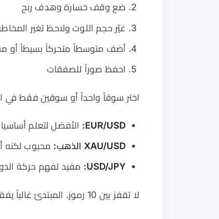
ضع وقف خسارة وهدف ربح
غيّر حجم اللوت ولاحظ تغير المخاطر
أضف متوسطاً متحركاً بسيطاً أو
احفظ صوراً للصفقات
اختر سوقاً واحداً أو سوقين فقط في الب
EUR/USD:
الأفضل لتعلم أساسيا
XAU/USD الذهب:
محبوب لكنه أكثر
USD/JPY:
مفيد لفهم حركة الدولا
لا تقفز بين 10 رموز. المبتدئ غالباً يفقد التركيز قبل أن يخسر بسبب الاستراتيجية.