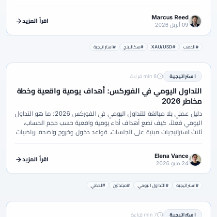
Marcus Reed
اقرأ المزيد
09 أبريل 2026
#الذهب
#XAU/USD
#سكالبينج
#استراتيجية
استراتيجية
8 min قراءة
التداول اليومي في الفوركس: أهداف يومية واقعية وخطة
مخاطر 2026
دليل عملي بلا مبالغة للتداول اليومي في الفوركس 2026: ما هو التداول
اليومي فعلاً، كيف تضع أهداف أداء يومية واقعية حسب حجم الحساب،
ثلاث استراتيجيات مبنية على الجلسات، قواعد دخول وخروج واضحة، رياضيات
إدارة المخاطر، كم رأس المال المطلوب، وأين يتوقف التدريب قبل تحويل
التداول إلى مصدر دخل محتمل.
Elena Vance
اقرأ المزيد
24 مايو 2026
#استراتيجية
#التداول اليومي
#مبتدئين
#لحظي
استراتيجية
7 min قراءة