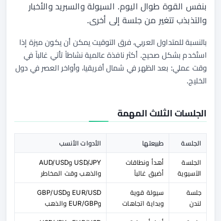
بنفس القوة طوال اليوم. السيولة والسبريد والأخبار
والتذبذب تتغير من جلسة إلى أخرى.
بالنسبة للمتداول العربي، فرق التوقيت يمكن أن يكون ميزة إذا
استُخدم بشكل صحيح. أكثر نافذة عالمية نشاطاً تأتي غالباً في
وقت عملي: بعد الظهر في شمال أفريقيا، وأواخر العصر في دول
الخليج.
الجلسات الثلاث المهمة
الجلسة
طبيعتها
الأدوات الأنسب
الجلسة
أهدأ ونطاقات
USD/JPY وAUD/USD
الآسيوية
أضيق غالباً
والذهب وقت المخاطر
جلسة
سيولة قوية
EUR/USD وGBP/USD
لندن
وبداية اتجاهات
وEUR/GBP والذهب