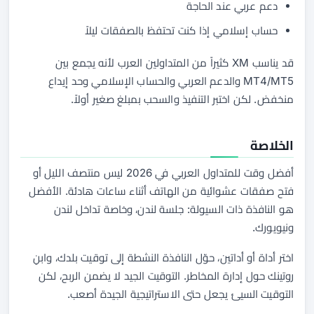
دعم عربي عند الحاجة
حساب إسلامي إذا كنت تحتفظ بالصفقات ليلاً
قد يناسب XM كثيراً من المتداولين العرب لأنه يجمع بين
MT4/MT5 والدعم العربي والحساب الإسلامي وحد إيداع
منخفض. لكن اختبر التنفيذ والسحب بمبلغ صغير أولاً.
الخلاصة
أفضل وقت للمتداول العربي في 2026 ليس منتصف الليل أو
فتح صفقات عشوائية من الهاتف أثناء ساعات هادئة. الأفضل
هو النافذة ذات السيولة: جلسة لندن، وخاصة تداخل لندن
ونيويورك.
اختر أداة أو أداتين، حوّل النافذة النشطة إلى توقيت بلدك، وابنِ
روتينك حول إدارة المخاطر. التوقيت الجيد لا يضمن الربح، لكن
التوقيت السيئ يجعل حتى الاستراتيجية الجيدة أصعب.