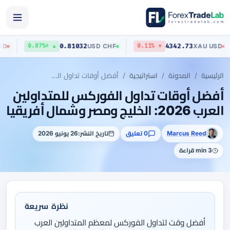
0.81032
4342.73
UD
/
USD
USD
/
CHF
XAU
/
U
▲ +0.07%
▼ 0.11%
الرئيسية
المدونة
استراتيجية
أفضل أوقات تداول الفوركس للمتداولين العرب 2026: الخليج ومصر وشمال أفريقيا
أفضل أوقات تداول الفوركس للمتداولين
العرب 2026: الخليج ومصر وشمال أفريقيا
Marcus Reed
0 تعليق
تاريخ النشر:
26 يونيو 2026
3 min قراءة
نظرة سريعة
أفضل وقت لتداول الفوركس لمعظم المتداولين العرب