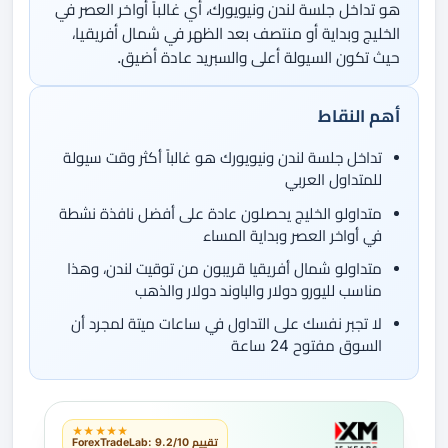
هو تداخل جلسة لندن ونيويورك، أي غالباً أواخر العصر في
الخليج وبداية أو منتصف بعد الظهر في شمال أفريقيا،
حيث تكون السيولة أعلى والسبريد عادة أضيق.
أهم النقاط
تداخل جلسة لندن ونيويورك هو غالباً أكثر وقت سيولة
للمتداول العربي
متداولو الخليج يحصلون عادة على أفضل نافذة نشطة
في أواخر العصر وبداية المساء
متداولو شمال أفريقيا قريبون من توقيت لندن، وهذا
مناسب لليورو دولار والباوند دولار والذهب
لا تجبر نفسك على التداول في ساعات ميتة لمجرد أن
السوق مفتوح 24 ساعة
★★★★★
تقييم ForexTradeLab: 9.2/10