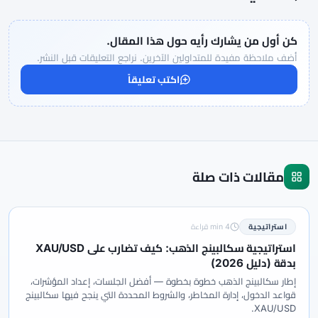
كن أول من يشارك رأيه حول هذا المقال.
أضف ملاحظة مفيدة للمتداولين الآخرين. نراجع التعليقات قبل النشر.
اكتب تعليقاً
مقالات ذات صلة
استراتيجية
4 min قراءة
استراتيجية سكالبينج الذهب: كيف تضارب على XAU/USD
بدقة (دليل 2026)
إطار سكالبينج الذهب خطوة بخطوة — أفضل الجلسات، إعداد المؤشرات،
قواعد الدخول، إدارة المخاطر، والشروط المحددة التي ينجح فيها سكالبينج
XAU/USD.