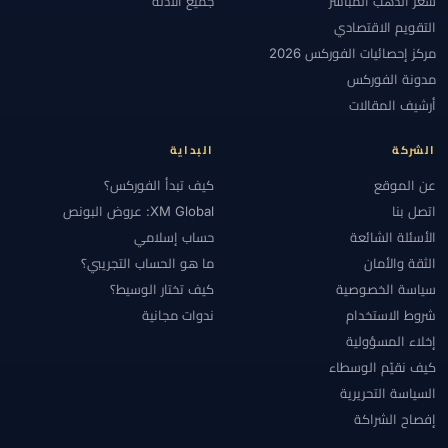
سعر الذهب المباشر
جميع الأدلة
التقويم الاقتصادي
مركز إحصائيات الفوركس 2026
مدونة الفوركس
أرشيف المقالات
الشركة
البداية
عن الموقع
كيف تبدأ الفوركس؟
اتصل بنا
XM Global: عروض البونص
الأسئلة الشائعة
حساب إسلامي
الثقة والأمان
ما هو الحساب التجريبي؟
سياسة الخصوصية
كيف تختار الوسيط؟
شروط الاستخدام
ندوات مجانية
إخلاء المسؤولية
كيف نقيّم الوسطاء
السياسة التحريرية
إفصاح الشراكة