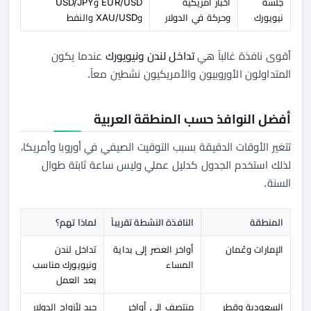
جلسة
أخبار أمريكية
EUR/USD وUSD/JPY
نيويورك
وحركة في الدولار
وXAU/USD والنفط
أقوى نافذة غالباً هي
تداخل لندن ونيويورك
عندما يكون
المتداولون الأوروبيون والأمريكيون نشطين معاً.
أفضل النوافذ حسب المنطقة العربية
تتغير الأوقات الدقيقة بسبب التوقيت الصيفي في أوروبا وأمريكا،
لذلك استخدم الجدول كدليل عملي وليس ساعة ثابتة طوال
السنة.
المنطقة
النافذة النشطة تقريباً
لماذا تهم؟
الإمارات وعُمان
أواخر العصر إلى بداية
تداخل لندن
المساء
ونيويورك مناسب
بعد العمل
السعودية وقطر
منتصف إلى أواخر
جيد لأزواج الدولار