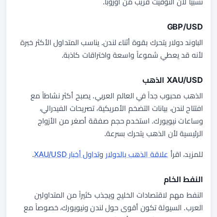
نسبياً لأن التوقيت قريب من أوروبا.
GBP/USD
الباوند دولار يتحرك بقوة أثناء لندن. يناسب المتداول الأكثر خبرة
لأنه قد يعطي شموعاً واسعة واختراقات كاذبة.
XAU/USD الذهب
الذهب محبوب جداً في العالم العربي. يصبح أكثر نشاطاً مع
افتتاح لندن، بيانات التضخم الأمريكية، تصريحات الفيدرالي،
وساعات نيويورك. استخدم حجم صفقة أصغر من الأزواج
الرئيسية لأن الذهب يتحرك بسرعة.
للمزيد، اقرأ
علاقة الذهب بالدولار
و
تداول أخبار XAU/USD
.
النفط الخام
النفط مهم لاقتصادات الخليج ويجذب كثيراً من المتداولين
العرب. السيولة تكون أقوى حول لندن ونيويورك، خصوصاً مع