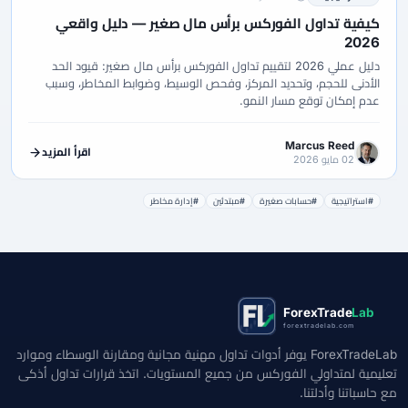
كيفية تداول الفوركس برأس مال صغير — دليل واقعي
2026
دليل عملي 2026 لتقييم تداول الفوركس برأس مال صغير: قيود الحد
الأدنى للحجم، وتحديد المركز، وفحص الوسيط، وضوابط المخاطر، وسبب
عدم إمكان توقع مسار النمو.
Marcus Reed
اقرأ المزيد
02 مايو 2026
#استراتيجية
#حسابات صغيرة
#مبتدئين
#إدارة مخاطر
ForexTrade
Lab
forextradelab.com
ForexTradeLab يوفر أدوات تداول مهنية مجانية ومقارنة الوسطاء وموارد
تعليمية لمتداولي الفوركس من جميع المستويات. اتخذ قرارات تداول أذكى
مع حاسباتنا وأدلتنا.