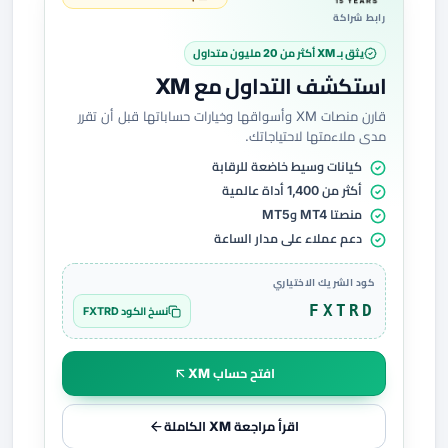
رابط شراكة
يثق بـ XM أكثر من 20 مليون متداول
استكشف التداول مع XM
قارن منصات XM وأسواقها وخيارات حساباتها قبل أن تقرر
مدى ملاءمتها لاحتياجاتك.
كيانات وسيط خاضعة للرقابة
أكثر من 1,400 أداة عالمية
منصتا MT4 وMT5
دعم عملاء على مدار الساعة
كود الشريك الاختياري
FXTRD
نسخ الكود FXTRD
افتح حساب XM
اقرأ مراجعة XM الكاملة