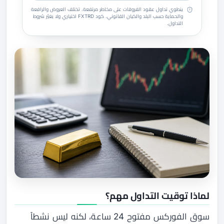
ينطوي تداول عقود الفروقات على مخاطر مرتفعة. تختلف العروض والرافعة
والحماية حسب البلد والكيان القانوني. كود FXTRD اختياري ولا يغيّر شروط
التداول.
لماذا توقيت التداول مهم؟
سوق الفوركس مفتوح 24 ساعة، لكنه ليس نشطاً