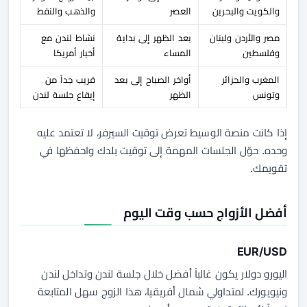
والكويت والبحرين
العصر
والذهب والنفط
مصر والأردن ولبنان
بعد الظهر إلى بداية
نشاط لندن مع
وفلسطين
المساء
أخبار أمريكا
المغرب والجزائر
أواخر الصباح إلى بعد
قريب جداً من
وتونس
الظهر
إيقاع جلسة لندن
إذا كانت منصة الوسيط تعرض توقيت السيرفر، لا تعتمد عليه
وحده. حوّل الجلسات المهمة إلى توقيت بلدك واحفظها في
تقويمك.
أفضل الأزواج حسب وقت اليوم
EUR/USD
اليورو دولار يكون غالباً أفضل خلال جلسة لندن وتداخل لندن
ونيويورك. لمتداولي شمال أفريقيا، هذا الزوج سهل المتابعة