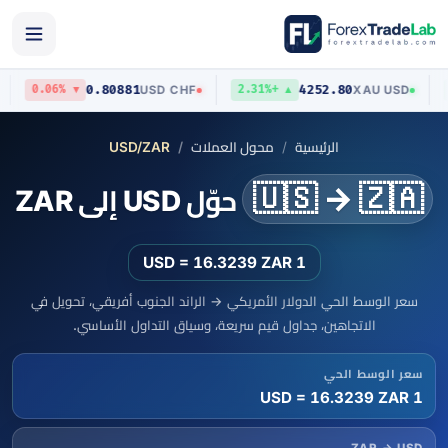
0.80881
4252.80
USD
USD
/
CHF
XAU
/
USD
▼ 0.06%
▲ +2.31%
الرئيسية
محول العملات
USD/ZAR
🇺🇸 → 🇿🇦
حوّل USD إلى ZAR
1 USD = 16.3239 ZAR
سعر الوسط الحي الدولار الأمريكي → الراند الجنوب أفريقي، تحويل في
الاتجاهين، جداول قيم سريعة، وسياق التداول الأساسي.
سعر الوسط الحي
1 USD = 16.3239 ZAR