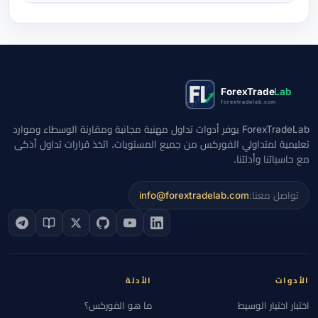
ForexTrade
Lab
forextradelab.com
ForexTradeLab يوفر أدوات تداول مهنية مجانية ومقارنة الوسطاء وموارد
تعليمية لمتداولي الفوركس من جميع المستويات. اتخذ قرارات تداول أذكى
مع حاسباتنا وأدلتنا.
تواصل معنا:
info@forextradelab.com
الأدوات
الأدلة
اختبار اختيار الوسيط
ما هو الفوركس؟