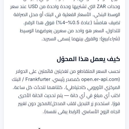
وحدات ZAR التي تشتريها وحدة واحدة من USD عند سعر
الوسط البنكي. الأسعار الفعلية في البنك أو محل الصرافة
تضيف هامشًا (عادة 0.5%–4%) فوق هذا الرقم.
للتداول، السعر هو واحد من سعرين يعرضهما الوسيط
(شراء/بيع)؛ والفرق بينهما يُسمى السبريد.
كيف يعمل هذا المحوّل
نحسب السعر المتقاطع من تغذيتين قائمتين على الدولار
(open.er-api.com كمصدر رئيسي، Frankfurter / البنك
المركزي الأوروبي كاحتياطي). كلتاهما تتحدّث كل ساعة.
اكتب أي مبلغ في أي خانة — يتم تحديث الخانة الأخرى
فورًا. استخدم زر التبديل لقلب المدخل/المخرج دون تغيير
اتجاه الزوج الأساسي (الرابط يبقى نفسه).