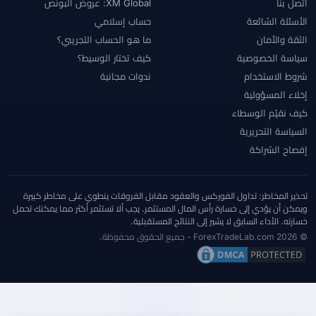
اتصل بنا
XM Global: عروض البونص
الأسئلة الشائعة
حساب إسلامي
الثقة والأمان
ما هو الحساب التجريبي؟
سياسة الخصوصية
كيف تختار الوسيط؟
شروط الاستخدام
ندوات مجانية
إخلاء المسؤولية
كيف نقيّم الوسطاء
السياسة التحريرية
إفصاح الشراكة
تحذير المخاطر: تداول الفوركس والعقود مقابل الفروقات ينطوي على مخاطر كبيرة
ويمكن أن يؤدي إلى خسارة رأس المال المستثمر. يجب ألا تستثمر أكثر مما يمكنك تحمل
خسارته. الأداء السابق لا يشير إلى النتائج المستقبلية.
© 2026 ForexTradeLab.com - جميع الحقوق محفوظة.