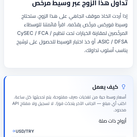
تداول هذا الزوج عبر وسيط مرخّص
إذا أردت اتخاذ موقف اتجاهي على هذا الزوج، ستحتاج
وسيط فوركس مرخّص يقدّمه. اقرأ قائمتنا للوسطاء
المرخّصين لمقارنة الخيارات تحت تنظيم CySEC / FCA /
ASIC / DFSA، أو خذ اختبار الوسيط للحصول على ترشيح
يناسب أسلوب تداولك.
كيف يعمل
أسعار وسط حية من تغذيات صرف مفتوحة، يتم تحديثها كل ساعة.
اكتب أي مبلغ — الجانب الآخر يتحدّث فورًا. لا تسجيل ولا مفتاح API
محدود.
أزواج ذات صلة
USD/TRY