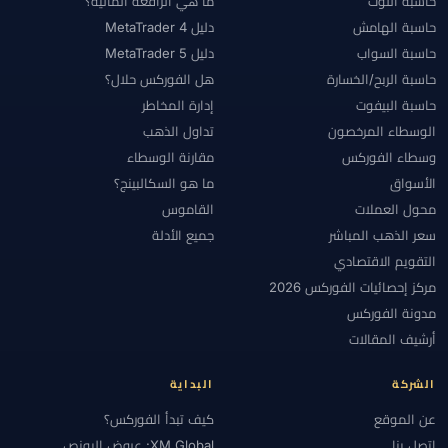
حاسبة اللوت
ما هي الرافعة المالية؟
حاسبة الهامش
دليل MetaTrader 4
حاسبة السواب
دليل MetaTrader 5
حاسبة الربح/الخسارة
هل الفوركس حلال؟
حاسبة البيفوت
إدارة المخاطر
الوسطاء المرخصون
تداول الذهب
وسطاء الفوركس
مقارنة الوسطاء
الأسواق
ما هو السكالبينج؟
محول العملات
القاموس
سعر الذهب المباشر
جميع الأدلة
التقويم الاقتصادي
مركز إحصائيات الفوركس 2026
مدونة الفوركس
أرشيف المقالات
الشركة
البداية
عن الموقع
كيف تبدأ الفوركس؟
اتصل بنا
XM Global: عروض البونص