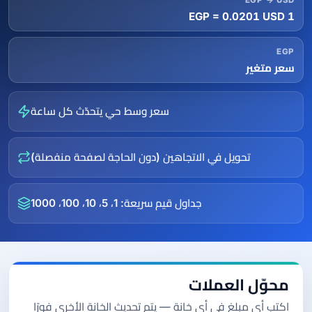
EGP → USD
1 EGP = 0.0201 USD
EGP
سعر متغير
سعر وسط حي يتحدّث كل ساعة
تحويل في الاتجاهين (دون الحاجة لصفحة منفصلة)
جداول قيم سريعة: 1، 5، 10، 100، 1000
محوّل العملات
اكتب أي مبلغ في أي خانة — يتم تحديث الخانة الأخرى فورًا