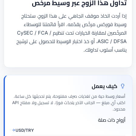
تداول هذا الزوج عبر وسيط مرخّص
إذا أردت اتخاذ موقف اتجاهي على هذا الزوج، ستحتاج
وسيط فوركس مرخّص يقدّمه. اقرأ قائمتنا للوسطاء
المرخّصين لمقارنة الخيارات تحت تنظيم CySEC / FCA /
ASIC / DFSA، أو خذ اختبار الوسيط للحصول على ترشيح
يناسب أسلوب تداولك.
كيف يعمل
أسعار وسط حية من تغذيات صرف مفتوحة، يتم تحديثها كل ساعة.
اكتب أي مبلغ — الجانب الآخر يتحدّث فورًا. لا تسجيل ولا مفتاح API
محدود.
أزواج ذات صلة
USD/TRY