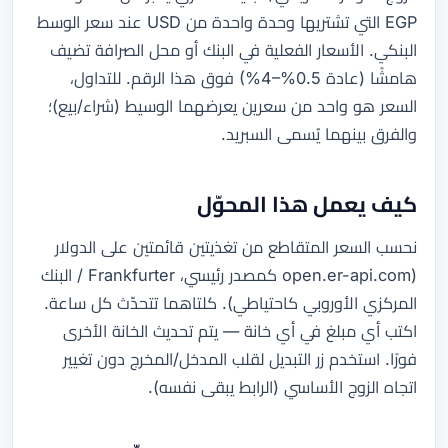
EGP التي تشتريها وحدة واحدة من USD عند سعر الوسط
البنكي. الأسعار الفعلية في البنك أو محل الصرافة تضيف
هامشًا (عادة 0.5%–4%) فوق هذا الرقم. للتداول،
السعر هو واحد من سعرين يعرضهما الوسيط (شراء/بيع)؛
والفرق بينهما يُسمى السبريد.
كيف يعمل هذا المحوّل
نحسب السعر المتقاطع من تغذيتين قائمتين على الدولار
(open.er-api.com كمصدر رئيسي، Frankfurter / البنك
المركزي الأوروبي كاحتياطي). كلتاهما تتحدّث كل ساعة.
اكتب أي مبلغ في أي خانة — يتم تحديث الخانة الأخرى
فورًا. استخدم زر التبديل لقلب المدخل/المخرج دون تغيير
اتجاه الزوج الأساسي (الرابط يبقى نفسه).