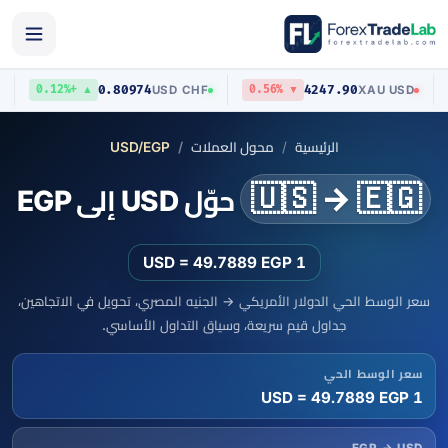
0.80974
4247.90
USD
USD
/
CHF
XAU
/
USD
▲ +0.12%
▼ 0.56%
الرئيسية
محول العملات
USD/EGP
🇺🇸 → 🇪🇬
حوّل USD إلى EGP
1 USD = 49.7889 EGP
سعر الوسط الحي الدولار الأمريكي → الجنيه المصري، تحويل في الاتجاهين،
جداول قيم سريعة، وسياق التداول الأساسي.
سعر الوسط الحي
1 USD = 49.7889 EGP