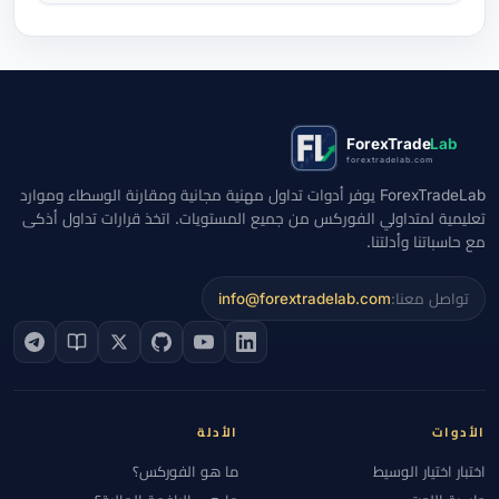
ForexTrade
Lab
forextradelab.com
ForexTradeLab يوفر أدوات تداول مهنية مجانية ومقارنة الوسطاء وموارد
تعليمية لمتداولي الفوركس من جميع المستويات. اتخذ قرارات تداول أذكى
مع حاسباتنا وأدلتنا.
تواصل معنا:
info@forextradelab.com
الأدوات
الأدلة
اختبار اختيار الوسيط
ما هو الفوركس؟