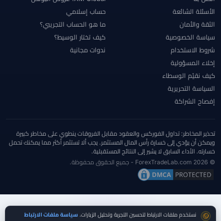
الأسئلة الشائعة
حساب إسلامي
الثقة والأمان
ما هو الحساب التجريبي؟
سياسة الخصوصية
كيف تختار الوسيط؟
شروط الاستخدام
ندوات مجانية
إخلاء المسؤولية
كيف نقيّم الوسطاء
السياسة التحريرية
إفصاح الشراكة
تحذير المخاطر: تداول الفوركس والعقود مقابل الفروقات ينطوي على مخاطر كبيرة
ويمكن أن يؤدي إلى خسارة رأس المال المستثمر. يجب ألا تستثمر أكثر مما يمكنك تحمل
خسارته. الأداء السابق لا يشير إلى النتائج المستقبلية.
© 2026 ForexTradeLab.com - جميع الحقوق محفوظة.
موافقة ملفات تعريف الارتباط
نستخدم ملفات الارتباط لتحسين التجربة وتحليل الزيارات.
سياسة ملفات الارتباط