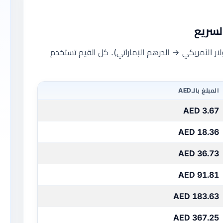
حويل الشائعة من USD إلى AED (الدولار الأمريكي → الدرهم الإماراتي). كل القيم تستخدم
المبلغ بالـAED
3.67 AED
18.36 AED
36.73 AED
91.81 AED
183.63 AED
367.25 AED