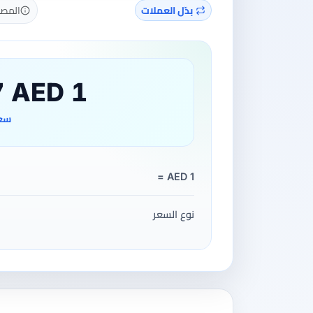
بدّل العملات
المصدر: open.er-api.com · آخر تحديث
1 USD = 3.67 AED
سعر
1 AED =
نوع السعر