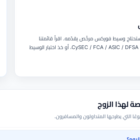
ستحتاج وسيط فوركس مرخّص يقدّمه. اقرأ قائمتنا
للوسطاء المرخّصين لمقارنة الخيارات تحت تنظيم CySEC / FCA / ASIC / DFSA، أو خذ اختبار الوسيط
ة لهذا الزوج