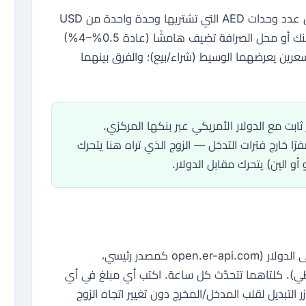
الزوج الدولار الأمريكي/الدرهم الإماراتي يعبّر عن عدد وحدات AED التي تشتريها وحدة واحدة من USD
عند سعر الوسط البنكي. الأسعار الفعلية في البنك أو محل الصرافة تضيف هامشًا (عادة 0.5%–4%)
عرين يعرضهما الوسيط (شراء/بيع)؛ والفرق بينهما
ر ثابت مع الدولار الأمريكي عبر بنكها المركزي.
ًا خارج فترات التدخل — الزوج الذي تراه هنا يتحرك
 أو الين) يتحرك مقابل الدولار.
نحسب السعر المتقاطع من تغذيتين قائمتين على الدولار (open.er-api.com كمصدر رئيسي،
ي كاحتياطي). كلتاهما تتحدّث كل ساعة. اكتب أي مبلغ في أي
ر التبديل لقلب المدخل/المخرج دون تغيير اتجاه الزوج