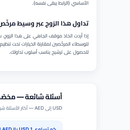
الأساسي (الرابط يبقى نفسه).
تداول هذا الزوج عبر وسيط مرخّص
إذا أردت اتخاذ موقف اتجاهي على هذا الزوج، 
للحصول على ترشيح يناسب أسلوب تداولك.
أسئلة شائعة — مخصّص
USD إلى AED — أكثر الأسئلة شيوعًا التي يطرحها المتداولون والمسافرون.
كم تساوي 1 USD بالـAED اليوم؟