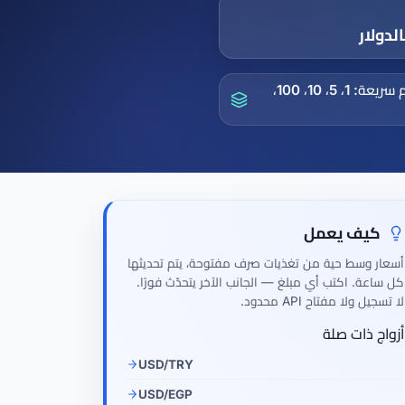
لدولار
جداول قيم سريعة: 1، 5، 10، 100،
كيف يعمل
أسعار وسط حية من تغذيات صرف مفتوحة، يتم تحديثها
كل ساعة. اكتب أي مبلغ — الجانب الآخر يتحدّث فورًا.
لا تسجيل ولا مفتاح API محدود.
أزواج ذات صلة
USD/TRY
USD/EGP