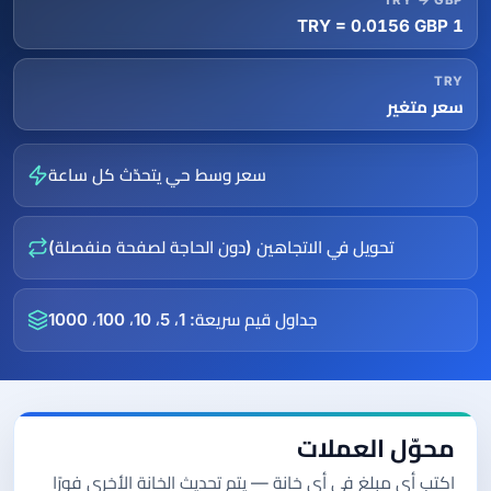
TRY → GBP
1 TRY = 0.0156 GBP
TRY
سعر متغير
سعر وسط حي يتحدّث كل ساعة
تحويل في الاتجاهين (دون الحاجة لصفحة منفصلة)
جداول قيم سريعة: 1، 5، 10، 100، 1000
محوّل العملات
اكتب أي مبلغ في أي خانة — يتم تحديث الخانة الأخرى فورًا