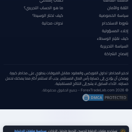
الثقة والأمان
ما هو الحساب التجريبي؟
سياسة الخصوصية
كيف تختار الوسيط؟
شروط الاستخدام
ندوات مجانية
إخلاء المسؤولية
كيف نقيّم الوسطاء
السياسة التحريرية
إفصاح الشراكة
تحذير المخاطر: تداول الفوركس والعقود مقابل الفروقات ينطوي على مخاطر كبيرة
ويمكن أن يؤدي إلى خسارة رأس المال المستثمر. يجب ألا تستثمر أكثر مما يمكنك تحمل
خسارته. الأداء السابق لا يشير إلى النتائج المستقبلية.
© 2026 ForexTradeLab.com - جميع الحقوق محفوظة.
موافقة ملفات تعريف الارتباط
نستخدم ملفات الارتباط لتحسين التجربة وتحليل الزيارات.
سياسة ملفات الارتباط