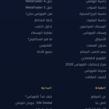
حاسبة الهامش
دليل MetaTrader 4
حاسبة السواب
دليل MetaTrader 5
حاسبة الربح/الخسارة
هل الفوركس حلال؟
حاسبة البيفوت
إدارة المخاطر
الوسطاء المرخصون
تداول الذهب
وسطاء الفوركس
مقارنة الوسطاء
الأسواق
ما هو السكالبينج؟
محول العملات
القاموس
سعر الذهب المباشر
جميع الأدلة
التقويم الاقتصادي
مركز إحصائيات الفوركس 2026
مدونة الفوركس
أرشيف المقالات
الشركة
البداية
عن الموقع
كيف تبدأ الفوركس؟
اتصل بنا
XM Global: عروض البونص
الأسئلة الشائعة
حساب إسلامي