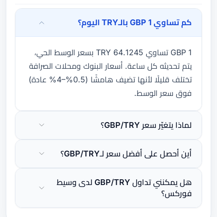
كم تساوي 1 GBP بالـTRY اليوم؟
1 GBP تساوي 64.1245 TRY بسعر الوسط الحي،
يتم تحديثه كل ساعة. أسعار البنوك ومحلات الصرافة
تختلف قليلًا لأنها تضيف هامشًا (0.5%–4% عادة)
فوق سعر الوسط.
لماذا يتغيّر سعر GBP/TRY؟
أين أحصل على أفضل سعر لـGBP/TRY؟
هل يمكنني تداول GBP/TRY لدى وسيط
فوركس؟