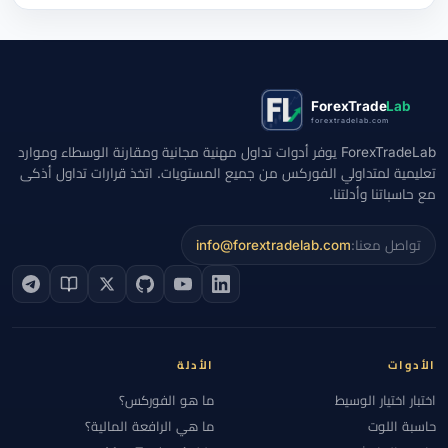
ForexTrade
Lab
forextradelab.com
ForexTradeLab يوفر أدوات تداول مهنية مجانية ومقارنة الوسطاء وموارد
تعليمية لمتداولي الفوركس من جميع المستويات. اتخذ قرارات تداول أذكى
مع حاسباتنا وأدلتنا.
تواصل معنا:
info@forextradelab.com
الأدوات
الأدلة
اختبار اختيار الوسيط
ما هو الفوركس؟
حاسبة اللوت
ما هي الرافعة المالية؟