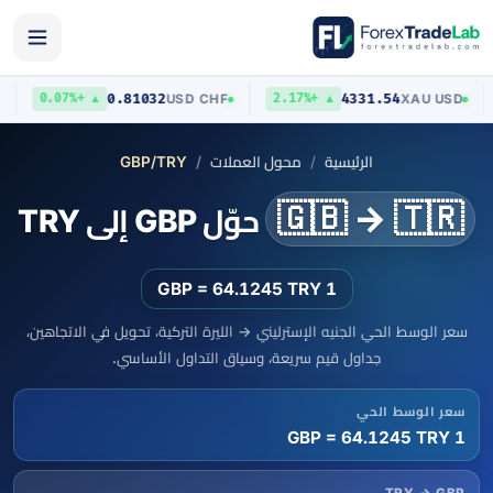
0.81032
4331.54
/
USD
USD
/
CHF
XAU
/
US
▲ +0.07%
▲ +2.17%
الرئيسية
محول العملات
GBP/TRY
🇬🇧 → 🇹🇷
حوّل GBP إلى TRY
1 GBP = 64.1245 TRY
سعر الوسط الحي الجنيه الإسترليني → الليرة التركية، تحويل في الاتجاهين،
جداول قيم سريعة، وسياق التداول الأساسي.
سعر الوسط الحي
1 GBP = 64.1245 TRY