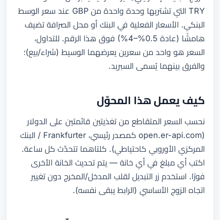
TRY التي تشتريها وحدة واحدة من GBP عند سعر الوسط
البنكي. الأسعار الفعلية في البنك أو محل الصرافة تضيف
هامشًا (عادة 0.5%–4%) فوق هذا الرقم. للتداول،
السعر هو واحد من سعرين يعرضهما الوسيط (شراء/بيع)؛
والفرق بينهما يُسمى السبريد.
كيف يعمل هذا المحوّل
نحسب السعر المتقاطع من تغذيتين قائمتين على الدولار
(open.er-api.com كمصدر رئيسي، Frankfurter / البنك
المركزي الأوروبي كاحتياطي). كلتاهما تتحدّث كل ساعة.
اكتب أي مبلغ في أي خانة — يتم تحديث الخانة الأخرى
فورًا. استخدم زر التبديل لقلب المدخل/المخرج دون تغيير
اتجاه الزوج الأساسي (الرابط يبقى نفسه).