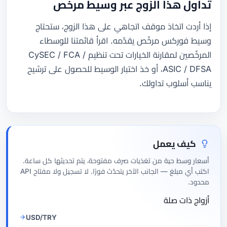
تداول هذا الزوج عبر وسيط مرخّص
إذا أردت اتخاذ موقف اتجاهي على هذا الزوج، ستحتاج
وسيط فوركس مرخّص يقدّمه. اقرأ قائمتنا للوسطاء
المرخّصين لمقارنة الخيارات تحت تنظيم CySEC / FCA /
ASIC / DFSA، أو خذ اختبار الوسيط للحصول على ترشيح
يناسب أسلوب تداولك.
كيف يعمل
أسعار وسط حية من تغذيات صرف مفتوحة، يتم تحديثها كل ساعة.
اكتب أي مبلغ — الجانب الآخر يتحدّث فورًا. لا تسجيل ولا مفتاح API
محدود.
أزواج ذات صلة
USD/TRY