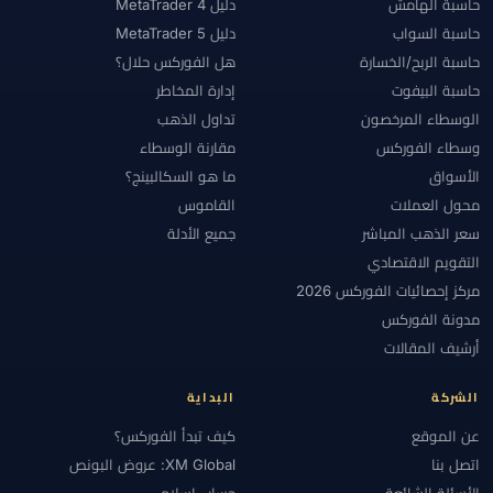
حاسبة الهامش
دليل MetaTrader 4
حاسبة السواب
دليل MetaTrader 5
حاسبة الربح/الخسارة
هل الفوركس حلال؟
حاسبة البيفوت
إدارة المخاطر
الوسطاء المرخصون
تداول الذهب
وسطاء الفوركس
مقارنة الوسطاء
الأسواق
ما هو السكالبينج؟
محول العملات
القاموس
سعر الذهب المباشر
جميع الأدلة
التقويم الاقتصادي
مركز إحصائيات الفوركس 2026
مدونة الفوركس
أرشيف المقالات
الشركة
البداية
عن الموقع
كيف تبدأ الفوركس؟
اتصل بنا
XM Global: عروض البونص
الأسئلة الشائعة
حساب إسلامي