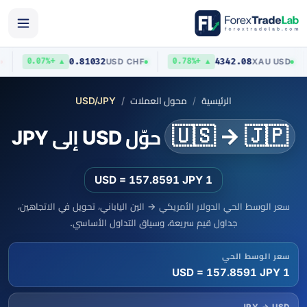
0.81032
4342.08
USD
USD
/
CHF
XAU
/
USD
▲ +0.07%
▲ +0.78%
الرئيسية
محول العملات
USD/JPY
🇺🇸 → 🇯🇵
حوّل USD إلى JPY
1 USD = 157.8591 JPY
سعر الوسط الحي الدولار الأمريكي → الين الياباني، تحويل في الاتجاهين،
جداول قيم سريعة، وسياق التداول الأساسي.
سعر الوسط الحي
1 USD = 157.8591 JPY