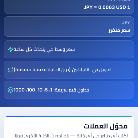
JPY → USD
1 JPY = 0.0063 USD
JPY
سعر متغير
سعر وسط حي يتحدّث كل ساعة
تحويل في الاتجاهين (دون الحاجة لصفحة منفصلة)
جداول قيم سريعة: 1، 5، 10، 100، 1000
محوّل العملات
اكتب أي مبلغ في أي خانة — يتم تحديث الخانة الأخرى فورًا