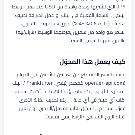
JPY التي تشتريها وحدة واحدة من USD عند سعر الوسط
البنكي. الأسعار الفعلية في البنك أو محل الصرافة تضيف
هامشًا (عادة 0.5%–4%) فوق هذا الرقم. للتداول،
السعر هو واحد من سعرين يعرضهما الوسيط (شراء/بيع)؛
والفرق بينهما يُسمى السبريد.
كيف يعمل هذا المحوّل
نحسب السعر المتقاطع من تغذيتين قائمتين على الدولار
(open.er-api.com كمصدر رئيسي، Frankfurter / البنك
المركزي الأوروبي كاحتياطي). كلتاهما تتحدّث كل ساعة.
اكتب أي مبلغ في أي خانة — يتم تحديث الخانة الأخرى
فورًا. استخدم زر التبديل لقلب المدخل/المخرج دون تغيير
اتجاه الزوج الأساسي (الرابط يبقى نفسه).