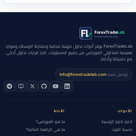
ForexTrade
Lab
forextradelab.com
ForexTradeLab يوفر أدوات تداول مهنية مجانية ومقارنة الوسطاء وموارد
تعليمية لمتداولي الفوركس من جميع المستويات. اتخذ قرارات تداول أذكى
مع حاسباتنا وأدلتنا.
تواصل معنا:
info@forextradelab.com
الأدوات
الأدلة
اختبار اختيار الوسيط
ما هو الفوركس؟
حاسبة اللوت
ما هي الرافعة المالية؟