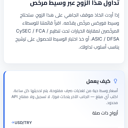
تداول هذا الزوج عبر وسيط مرخّص
إذا أردت اتخاذ موقف اتجاهي على هذا الزوج، ستحتاج
وسيط فوركس مرخّص يقدّمه. اقرأ قائمتنا للوسطاء
المرخّصين لمقارنة الخيارات تحت تنظيم CySEC / FCA /
ASIC / DFSA، أو خذ اختبار الوسيط للحصول على ترشيح
يناسب أسلوب تداولك.
كيف يعمل
أسعار وسط حية من تغذيات صرف مفتوحة، يتم تحديثها كل ساعة.
اكتب أي مبلغ — الجانب الآخر يتحدّث فورًا. لا تسجيل ولا مفتاح API
محدود.
أزواج ذات صلة
USD/TRY