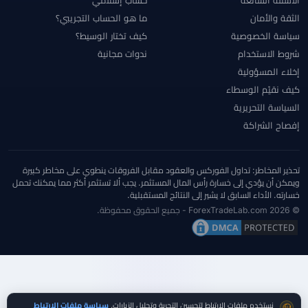
الثقة والأمان
ما هو الحساب التجريبي؟
سياسة الخصوصية
كيف تختار الوسيط؟
شروط الاستخدام
ندوات مجانية
إخلاء المسؤولية
كيف نقيّم الوسطاء
السياسة التحريرية
إفصاح الشراكة
تحذير المخاطر: تداول الفوركس والعقود مقابل الفروقات ينطوي على مخاطر كبيرة
ويمكن أن يؤدي إلى خسارة رأس المال المستثمر. يجب ألا تستثمر أكثر مما يمكنك تحمل
خسارته. الأداء السابق لا يشير إلى النتائج المستقبلية.
© 2026 ForexTradeLab.com - جميع الحقوق محفوظة.
موافقة ملفات تعريف الارتباط
نستخدم ملفات الارتباط لتحسين التجربة وتحليل الزيارات.
سياسة ملفات الارتباط