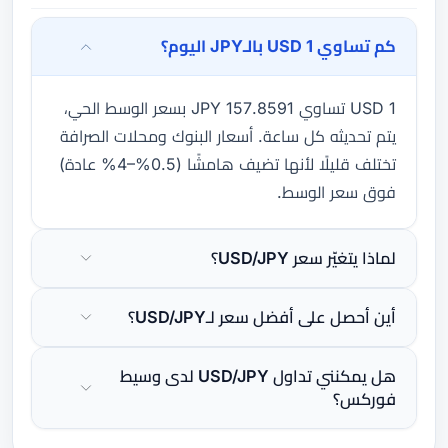
كم تساوي 1 USD بالـJPY اليوم؟
1 USD تساوي 157.8591 JPY بسعر الوسط الحي،
يتم تحديثه كل ساعة. أسعار البنوك ومحلات الصرافة
تختلف قليلًا لأنها تضيف هامشًا (0.5%–4% عادة)
فوق سعر الوسط.
لماذا يتغيّر سعر USD/JPY؟
أين أحصل على أفضل سعر لـUSD/JPY؟
هل يمكنني تداول USD/JPY لدى وسيط
فوركس؟