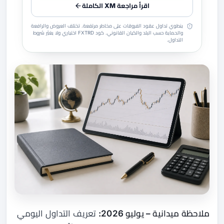
اقرأ مراجعة XM الكاملة
ينطوي تداول عقود الفروقات على مخاطر مرتفعة. تختلف العروض والرافعة
والحماية حسب البلد والكيان القانوني. كود FXTRD اختياري ولا يغيّر شروط
التداول.
ملاحظة ميدانية – يوليو 2026:
تعريف التداول اليومي