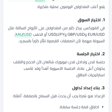
يتبع أغلب المتداولين اليوميين عملية متكررة:
1. اختيار السوق
في الفوركس، يركز كثير من المتداولين على الأزواج السائلة مثل
EUR/USD وGBP/USD وUSD/JPY أو الذهب
XAU/USD
.
السيولة مهمة لأن الصفقات القصيرة تتأثر كثيراً بالسبريد.
2. اختيار الجلسة
جلسة لندن وتداخل لندن-نيويورك شائعان لأن الحجم والتقلب
يكونان أعلى عادة. الجلسة الآسيوية أهدأ وقد تناسب
استراتيجيات النطاق.
3. بناء إعداد تداول
الإعداد هو شرط يجب أن يحدث قبل السماح بالصفقة. أمثلة:
اختراق قمة جلسة سابقة.