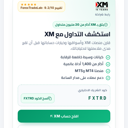
★★★★★
تقييم ForexTradeLab: 9.2/10
رابط شراكة
يثق بـ XM أكثر من 20 مليون متداول
استكشف التداول مع XM
قارن منصات XM وأسواقها وخيارات حساباتها قبل أن تقرر
مدى ملاءمتها لاحتياجاتك.
كيانات وسيط خاضعة للرقابة
أكثر من 1,400 أداة عالمية
منصتا MT4 وMT5
دعم عملاء على مدار الساعة
كود الشريك الاختياري
FXTRD
نسخ الكود FXTRD
افتح حساب XM