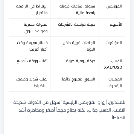
الفوركس
سيولة، ساعات طويلة،
الإفراط في الرافعة
رافعة مالية
والأخبار
الأسهم
حركة مرتبطة بالشركات
فجوات سعرية
وقواعد سوق
المؤشرات
اتجاهات قوية داخل
خسائر سريعة وقت
اليوم
أخبار أمريكا
الذهب
حركة يومية كبيرة
تقلب ووقف أوسع
XAU/USD
العملات
السوق مفتوح دائماً
تقلب شديد وضعف
الرقمية
الانضباط
للمبتدئين، أزواج الفوركس الرئيسية أسهل من الأدوات شديدة
التقلب. الذهب جذاب، لكنه يحتاج حجماً أصغر ومخاطرة أشد
انضباطاً.