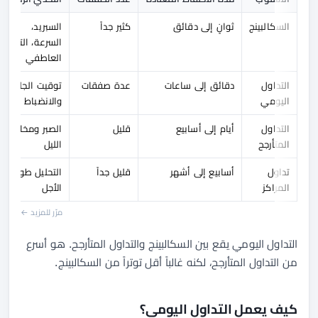
السكالبينج
ثوانٍ إلى دقائق
كثير جداً
السبريد،
السرعة، التحكم
العاطفي
التداول
دقائق إلى ساعات
عدة صفقات
توقيت الجلسة
اليومي
والانضباط
التداول
أيام إلى أسابيع
قليل
الصبر ومخاطر
المتأرجح
الليل
تداول
أسابيع إلى أشهر
قليل جداً
التحليل طويل
المراكز
الأجل
مرّر للمزيد ←
التداول اليومي يقع بين السكالبينج والتداول المتأرجح. هو أسرع
من التداول المتأرجح، لكنه غالباً أقل توتراً من السكالبينج.
كيف يعمل التداول اليومي؟