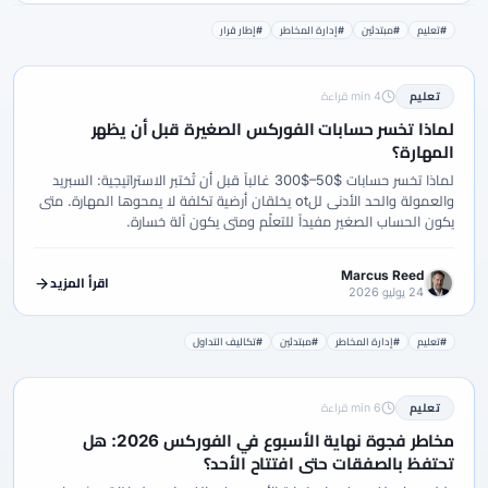
#تعليم
#مبتدئين
#إدارة المخاطر
#إطار قرار
تعليم
4 min قراءة
لماذا تخسر حسابات الفوركس الصغيرة قبل أن يظهر
المهارة؟
لماذا تخسر حسابات $50–$300 غالباً قبل أن تُختبر الاستراتيجية: السبريد
والعمولة والحد الأدنى للot يخلقان أرضية تكلفة لا يمحوها المهارة. متى
يكون الحساب الصغير مفيداً للتعلّم ومتى يكون آلة خسارة.
Marcus Reed
اقرأ المزيد
24 يوليو 2026
#تعليم
#إدارة المخاطر
#مبتدئين
#تكاليف التداول
تعليم
6 min قراءة
مخاطر فجوة نهاية الأسبوع في الفوركس 2026: هل
تحتفظ بالصفقات حتى افتتاح الأحد؟