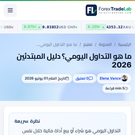
403
0.81032
4353.32
AUD
/
USD
USD
/
CHF
▲ +0.07%
▲ +0.25%
الرئيسية
المدونة
تعليم
ما هو التداول اليومي؟ دليل المبتدئين 2026
ما هو التداول اليومي؟ دليل المبتدئين
2026
Elena Vance
0 تعليق
تاريخ النشر:
01 يوليو 2026
5 min قراءة
نظرة سريعة
التداول اليومي هو شراء أو بيع أداة مالية خلال نفس