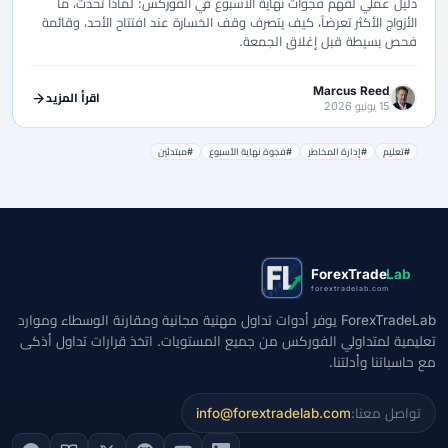
دليل عملي لفهم فجوات نهاية الأسبوع في الفوركس: لماذا تحدث، ما
الأزواج الأكثر تعرضاً، كيف يتصرف وقف الخسارة عند افتتاح الأحد، وقائمة
فحص بسيطة قبل إغلاق الجمعة.
Marcus Reed
اقرأ المزيد
15 يونيو 2026
#تعليم
#إدارة المخاطر
#فجوة نهاية الأسبوع
#مبتدئين
ForexTrade
Lab
forextradelab.com
ForexTradeLab يوفر أدوات تداول مهنية مجانية ومقارنة الوسطاء وموارد
تعليمية لمتداولي الفوركس من جميع المستويات. اتخذ قرارات تداول أذكى
مع حاسباتنا وأدلتنا.
تواصل معنا:
info@forextradelab.com