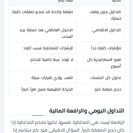
الخطأ
لماذا يضر
التداول بدون وقف
صفقة واحدة قد تمحو صفقات كثيرة
خسارة
التداول الانتقامي
الدخول العاطفي بعد خسارة يزيد
السحب
مؤشرات كثيرة جداً
الإشارات المتضاربة تسبب التردد
تغيير الاستراتيجية كل
لا توجد عينة كافية للحكم
أسبوع
تداول كل الجلسات
التعب يؤدي لقرارات سيئة
حجم صفقة كبير
الحركة الطبيعية تصبح ضرراً كبيراً
التداول اليومي والرافعة المالية
الرافعة ليست هي المخاطرة نفسها، لكنها تضخم المخاطرة إذا
كان حجم الصفقة كبيراً. السؤال الحقيقي هو: كم ستخسر إذا