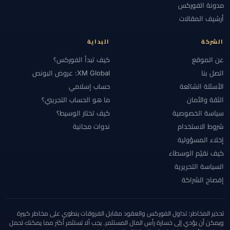
مدونة الفوركس
أرشيف المقالات
الشركة
البداية
عن الموقع
كيف تبدأ الفوركس؟
اتصل بنا
XM Global: عروض البونص
الأسئلة الشائعة
حساب إسلامي
الثقة والأمان
ما هو الحساب التجريبي؟
سياسة الخصوصية
كيف تختار الوسيط؟
شروط الاستخدام
ندوات مجانية
إخلاء المسؤولية
كيف نقيّم الوسطاء
السياسة التحريرية
إفصاح الشراكة
تحذير المخاطر: تداول الفوركس والعقود مقابل الفروقات ينطوي على مخاطر كبيرة
ويمكن أن يؤدي إلى خسارة رأس المال المستثمر. يجب ألا تستثمر أكثر مما يمكنك تحمل