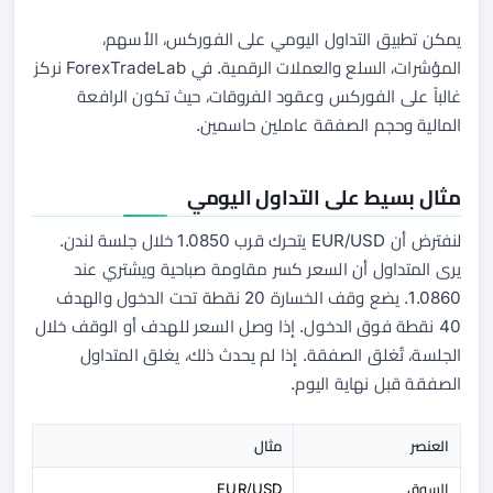
يمكن تطبيق التداول اليومي على الفوركس، الأسهم،
المؤشرات، السلع والعملات الرقمية. في ForexTradeLab نركز
غالباً على الفوركس وعقود الفروقات، حيث تكون الرافعة
المالية وحجم الصفقة عاملين حاسمين.
مثال بسيط على التداول اليومي
لنفترض أن EUR/USD يتحرك قرب 1.0850 خلال جلسة لندن.
يرى المتداول أن السعر كسر مقاومة صباحية ويشتري عند
1.0860. يضع وقف الخسارة 20 نقطة تحت الدخول والهدف
40 نقطة فوق الدخول. إذا وصل السعر للهدف أو الوقف خلال
الجلسة، تُغلق الصفقة. إذا لم يحدث ذلك، يغلق المتداول
الصفقة قبل نهاية اليوم.
العنصر
مثال
السوق
EUR/USD