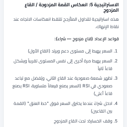
الاستراتيجية 5: انعكاس القمة المزدوجة / القاع
المزدوج
هذه استراتيجية للتداول المتأرجح تلتقط انعكاسات الاتجاه عند
نقاط الإنهاك.
قواعد الإعداد (قاع مزدوج — شراء):
السعر يهبط إلى مستوى دعم ويرتد (القاع الأول)
السعر يهبط مرة أخرى إلى نفس المستوى تقريباً ويشكل
قاعاً ثانياً
تظهر شمعة صعودية عند القاع الثاني، ويُفضل مع تباعد
صعودي في RSI (السعر يصنع قيعاناً متساوية، RSI يصنع
قاعاً أعلى)
ادخل شراءً عندما يخترق السعر فوق "خط العنق" (القمة
بين القاعين)
وقف الخسارة: تحت القاع المزدوج