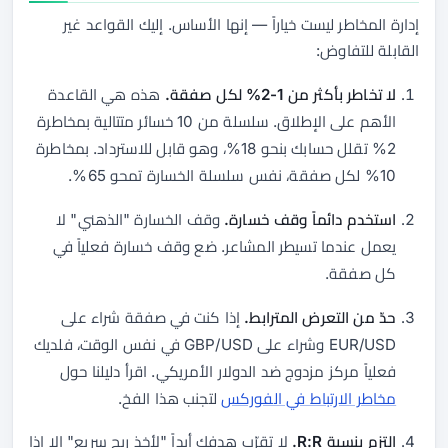
إدارة المخاطر ليست خياراً — إنها الأساس. إليك القواعد غير
القابلة للتفاوض:
لا تخاطر بأكثر من 1-2% لكل صفقة.
هذه هي القاعدة
الأهم على الإطلاق. سلسلة من 10 خسائر متتالية بمخاطرة
2% تقلل حسابك بنحو 18%، وهو قابل للاسترداد. بمخاطرة
10% لكل صفقة، نفس سلسلة الخسارة تمحو 65%.
استخدم دائماً وقف خسارة.
وقف الخسارة "الذهني" لا
يعمل عندما تسيطر المشاعر. ضع وقف خسارة فعلياً في
كل صفقة.
حدّ من التعرض المترابط.
إذا كنت في صفقة شراء على
EUR/USD وشراء على GBP/USD في نفس الوقت، فلديك
فعلياً مركز مزدوج ضد الدولار الأمريكي. اقرأ دليلنا حول
مخاطر الارتباط في الفوركس
لتجنب هذا الفخ.
التزم بنسبة R:R.
لا تقرّب هدفك أبداً "لأخذ ربح سريع" إلا إذا