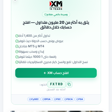
وسيط عالمي منظم
يثق به أكثر من 20 مليون متداول — افتح
حسابك خلال دقائق
تداول أكثر من 1,400 أداة
عروض بونص حسب الدولة حيث تتوفر
MT4 و MT5 متاحان
إيداع وسحب بسهولة
رافعة حتى 1000:1 حيثما تتوفر
نسخ التداول: تابع وانسخ كبار مديري الاستراتيجيات تلقائيًا
افتح حساب XM ←
FXTRD
الكود:
أدخله عند التسجيل
CySEC
DFSA
FSC
FSCA
FSA