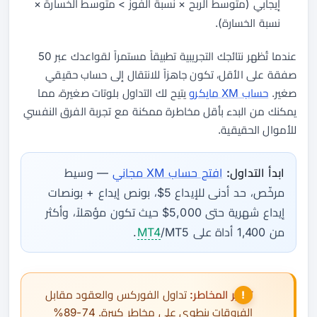
إيجابي (متوسط الربح × نسبة الفوز > متوسط الخسارة ×
نسبة الخسارة).
عندما تُظهر نتائجك التجريبية تطبيقاً مستمراً لقواعدك عبر 50
صفقة على الأقل، تكون جاهزاً للانتقال إلى حساب حقيقي
صغير.
حساب XM مايكرو
يتيح لك التداول بلوتات صغيرة، مما
يمكنك من البدء بأقل مخاطرة ممكنة مع تجربة الفرق النفسي
للأموال الحقيقية.
ابدأ التداول:
افتح حساب XM مجاني
— وسيط
مرخّص، حد أدنى للإيداع 5$، بونص إيداع + بونصات
إيداع شهرية حتى 5,000$ حيث تكون مؤهلاً، وأكثر
من 1,400 أداة على
/MT5.
MT4
تحذير المخاطر:
تداول الفوركس والعقود مقابل
الفروقات ينطوي على مخاطر كبيرة. 74-89%