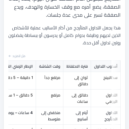
الصفقة، يضع أمره مع وقف الخسارة والهدف، ويدع
الصفقة تسير على مدى عدة جلسات.
هذا يجعل التداول المتأرجح من أكثر الأساليب عملية للأشخاص
الذين لديهم وظيفة بدوام كامل أو يدرسون أو ببساطة يفضلون
روتين تداول أقل حدة.
مرّر للمزيد ←
أسلوب التداول
فترة الاحتفاظ
وقت الشاشة
الإطار الزمني النموذ
سكالبينج
ثوانٍ إلى
مرتفع جداً
1 دقيقة – 5 دقائق
دقائق
التداول
دقائق إلى
مرتفع
5 دقائق – 1 ساعة
اليومي
ساعات
التداول
أيام إلى
منخفض إلى
4 ساعات – يومي
المتأرجح
أسابيع
متوسط