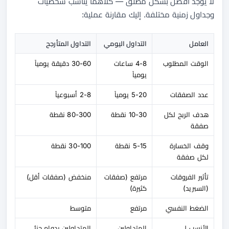
لا يوجد أفضل بشكل مطلق — كلاهما يناسب شخصيات
وجداول زمنية مختلفة. إليك مقارنة عملية:
العامل
التداول اليومي
التداول المتأرجح
الوقت المطلوب
4-8 ساعات
30-60 دقيقة يومياً
يومياً
عدد الصفقات
5-20 يومياً
2-8 أسبوعياً
هدف الربح لكل
10-30 نقطة
80-300 نقطة
صفقة
وقف الخسارة
5-15 نقطة
30-100 نقطة
لكل صفقة
تأثير الفروقات
مرتفع (صفقات
منخفض (صفقات أقل)
(السبريد)
كثيرة)
الضغط النفسي
مرتفع
متوسط
الأنسب لـ
المتداولين
المتداولين بدوام جزئي