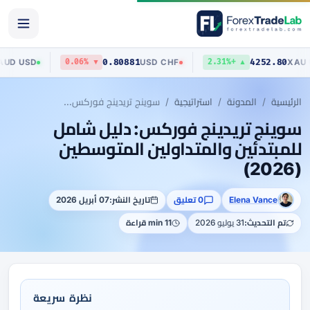
0.70517
0.80881
AUD
/
USD
USD
/
CHF
+0.29%
▼ 0.06%
▲ +2.31%
الرئيسية
المدونة
استراتيجية
سوينج تريدينج فوركس: دليل شامل للمبتدئين والمتداولين المتوسطين (2026)
سوينج تريدينج فوركس: دليل شامل
للمبتدئين والمتداولين المتوسطين
(2026)
Elena Vance
0 تعليق
تاريخ النشر:
07 أبريل 2026
تم التحديث:
31 يوليو 2026
11 min قراءة
نظرة سريعة