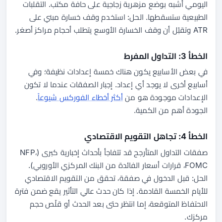
اليومي أشبه بوضع مزهرية زجاجية على حافة مكتب. التقلبات
الطبيعية ستسقطها. الحل: استخدم وقف خسارة مبني على
ATR وتقبّل أن وقف الخسارة الأوسع يتطلب أحجام مراكز أصغر.
الخطأ 3: التداول المفرط
في بعض الأسابيع يكون هناك خمسة إعدادات نظيفة؛ وفي
أسابيع أخرى لا يوجد أي إعداد. إجبار الصفقات عندما لا تكون
الإعدادات موجودة هو من
أكثر أخطاء الفوركس شيوعاً
.
الجودة أهم من الكمية.
الخطأ 4: تجاهل التقويم الاقتصادي
صفقات التداول المتأرجح قد تتفاجأ بأحداث إخبارية كبرى (NFP،
FOMC، قرارات أسعار الفائدة من البنك المركزي الأوروبي).
الحل: قبل الدخول في صفقة، تحقق من التقويم الاقتصادي
للأيام الخمسة القادمة. إذا كان حدث عالي التأثير يقع ضمن فترة
الاحتفاظ المتوقعة، إما انتظر حتى بعد الحدث أو قلّص حجم
مركزك.