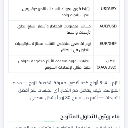
USD/JPY
ارتباط قوي بعوائد السندات الأمريكية، يميل
للتحرك باتجاه واحد
AUD/USD
حساس لمعنويات المخاطر وأسعار السلع، يخلق
تأرجحات واسعة
EUR/GBP
زوج تقاطعي منخفض التقلب، ممتاز لاستراتيجيات
التداول في النطاق
الذهب
اتجاهات قوية متعددة الأيام مدفوعة بعوامل
(XAU/USD)
كلية، مثالي لإعدادات السوينج
التزم بـ 4-6 أزواج كحد أقصى. معرفة شخصية الزوج — مداه
المتوسط، كيف يتفاعل مع الأخبار، أي الجلسات تنتج أفضل
التحركات — أقيم من مسح 30 زوجاً بشكل سطحي.
بناء روتين التداول المتأرجح
الاستمرارية هي ما يفصل المتداولين المتعثرين عن المربحين.