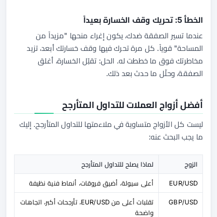
الخطأ 5: تحريك وقف الخسارة بعيداً
عندما تسير الصفقة ضدك، يكون إغراء منحها "مزيداً من
المساحة" قوياً. كل مرة تحرك فيها وقف خسارتك أبعد، تزيد
مخاطرتك فوق ما خططت له. الحل: تقبّل الخسارة، أغلق
الصفقة، وحلّل ما حدث بعد ذلك.
أفضل أزواج العملات للتداول المتأرجح
ليست كل الأزواج متساوية في ملاءمتها للتداول المتأرجح. إليك
ما يجب البحث عنه:
الزوج
لماذا يصلح للتداول المتأرجح
EUR/USD
أعلى سيولة، أضيق فروقات، أنماط فنية نظيفة
GBP/USD
تقلبات أعلى من EUR/USD، تأرجحات أكبر، اتجاهات
واضحة