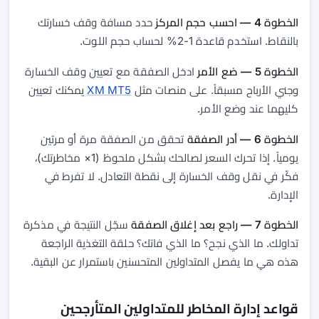
الخطوة 4 — احسب حجم المركز
حدد مسافة وقف خسارتك
بالنقاط. استخدم قاعدة 1-2% لحساب حجم اللوت.
الخطوة 5 — ضع الأمر
ادخل الصفقة مع تعيين وقف الخسارة
وجني الأرباح مسبقاً. على منصات مثل
XM MT5
يمكنك تعيين
كليهما عند وضع الأمر.
الخطوة 6 — أدر الصفقة
تحقق من الصفقة مرة أو مرتين
يومياً. إذا تحرك السعر لصالحك بشكل ملحوظ (1× مخاطرتك)،
فكّر في نقل وقف الخسارة إلى نقطة التعادل. لا تفرط في
الإدارة.
الخطوة 7 — راجع بعد إغلاق الصفقة
سجّل النتيجة في مذكرة
تداولك. ما الذي نجح؟ ما الذي فاتك؟ حلقة التغذية الراجعة
هذه هي ما يفصل المتداولين المتحسنين باستمرار عن البقية.
قواعد إدارة المخاطر للمتداولين المتأرجحين