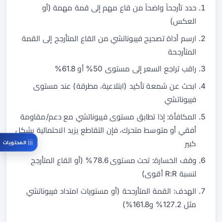
حدد تأرجحاً واضحاً من قاع مهم إلى قمة مهمة (أو
العكس)
ارسم أداة تصحيح فيبوناتشي من القاع المتأرجح إلى القمة
المتأرجحة
راقب تراجع السعر إلى مستوى 50% أو 61.8%
ابحث عن شمعة تأكيد (ابتلاعية، مطرقة) عند مستوى
فيبوناتشي
المكافأة: إذا تطابق مستوى فيبوناتشي مع دعم/مقاومة
أفقي أو متوسط متحرك، فإن التقاطع يزيد الاحتمالية بشكل
كبير
المحتويات
وقف الخسارة: تحت مستوى 78.6% (أو القاع المتأرجح
لنسبة R:R أقوى)
الهدف: القمة المتأرجحة (أو مستويات امتداد فيبوناتشي
مثل 127.2% و161.8%)