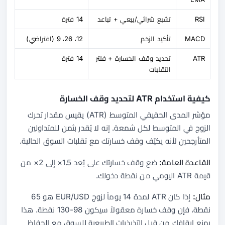
RSI
تشبع شرائي/بيعي + تباعد
14 فترة
MACD
تأكيد الزخم
12، 26، 9 (افتراضي)
ATR
تحديد وقف الخسارة + فلتر
14 فترة
التقلبات
كيفية استخدام ATR لتحديد وقف الخسارة
مؤشر المدى الحقيقي المتوسط (ATR) يقيس مقدار تحرك
الزوج في المتوسط لكل شمعة. إنه لا يُقدر بثمن للمتداولين
المتأرجحين لأنه يكيّف وقف خسارتك مع تقلبات السوق الحالية.
القاعدة العامة:
ضع وقف خسارتك على بُعد 1.5× إلى 2× من
قيمة ATR اليومي من نقطة دخولك.
مثال:
إذا كان ATR لمدة 14 يوماً لزوج EUR/USD هو 65
نقطة، فإن وقف خسارة معقولاً سيكون 98-130 نقطة. هذا
يمنع إيقافك من قبل التذبذبات الطبيعية للسوق مع الحفاظ