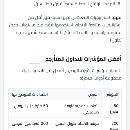
الهدف: ارتفاع النمط مُسقطاً فوق خط العنق
مهم:
استراتيجيات الانعكاس لديها نسبة فوز أقل من
استراتيجيات متابعة الاتجاه. استخدمها فقط عند مستويات دعم/
مقاومة رئيسية واطلب دائماً تأكيداً (تباعد، نمط شموع، حجم
تداول).
أفضل المؤشرات للتداول المتأرجح
لا تحتاج مؤشرات كثيرة. الوضوح أفضل من التعقيد. إليك
مجموعة أدوات مركزة:
المؤشر
الغرض
الإعدادات الموصى بها
50
اتجاه + دعم/مقاومة
50 فترة على اليومي
EMA
ديناميكي
200
مرشح الاتجاه طويل المدى
200 فترة على اليومي
EMA