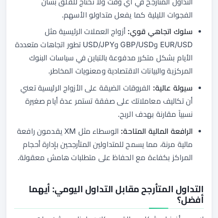
التداول المتأرجح في أي وقت ولا تحتاج للقلق بشأن
الفجوات الليلية كما يفعل متداولو الأسهم.
سلوك اتجاهي قوي:
أزواج العملات الرئيسية مثل
EUR/USD وGBP/USD وUSD/JPY تطور اتجاهات متعددة
الأيام بشكل متكرر مدفوعة بالتباين في سياسات البنوك
المركزية والبيانات الاقتصادية ومعنويات المخاطر.
سيولة عالية:
الفروقات الضيقة على الأزواج الرئيسية تعني
أن تكاليف معاملاتك على صفقة تستمر عدة أيام صغيرة
نسبياً مقارنة بهدف الربح.
الرافعة المالية المتاحة:
الوسطاء مثل XM يقدمون رافعة
مالية مرنة، مما يسمح للمتداولين المتأرجحين بإدارة أحجام
المراكز بكفاءة مع الحفاظ على متطلبات هامش معقولة.
التداول المتأرجح مقابل التداول اليومي: أيهما
أفضل؟