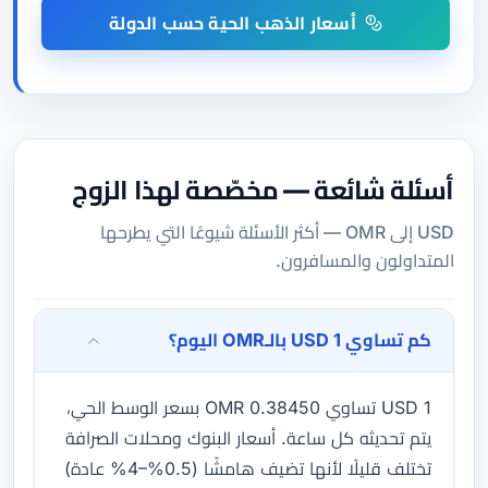
أسعار الذهب الحية حسب الدولة
أسئلة شائعة — مخصّصة لهذا الزوج
USD إلى OMR — أكثر الأسئلة شيوعًا التي يطرحها
المتداولون والمسافرون.
كم تساوي 1 USD بالـOMR اليوم؟
1 USD تساوي 0.38450 OMR بسعر الوسط الحي،
يتم تحديثه كل ساعة. أسعار البنوك ومحلات الصرافة
تختلف قليلًا لأنها تضيف هامشًا (0.5%–4% عادة)