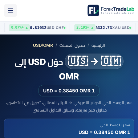
0.81032
4332.73
/
USD
USD
/
CHF
XAU
/
US
▲ +0.07%
▲ +2.19%
الرئيسية
محول العملات
USD/OMR
🇺🇸 → 🇴🇲
حوّل USD إلى
OMR
1 USD = 0.38450 OMR
سعر الوسط الحي الدولار الأمريكي → الريال العماني، تحويل في الاتجاهين،
جداول قيم سريعة، وسياق التداول الأساسي.
سعر الوسط الحي
1 USD = 0.38450 OMR