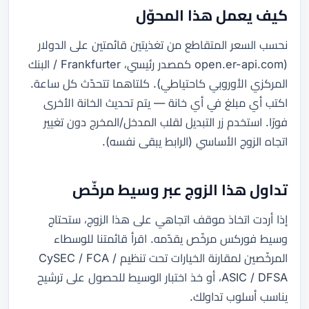
كيف يعمل هذا المحوّل
نحسب السعر المتقاطع من تغذيتين قائمتين على الدولار
(open.er-api.com كمصدر رئيسي، Frankfurter / البنك
المركزي الأوروبي كاحتياطي). كلتاهما تتحدّث كل ساعة.
اكتب أي مبلغ في أي خانة — يتم تحديث الخانة الأخرى
فورًا. استخدم زر التبديل لقلب المدخل/المخرج دون تغيير
اتجاه الزوج الأساسي (الرابط يبقى نفسه).
تداول هذا الزوج عبر وسيط مرخّص
إذا أردت اتخاذ موقف اتجاهي على هذا الزوج، ستحتاج
وسيط فوركس مرخّص يقدّمه. اقرأ قائمتنا للوسطاء
المرخّصين لمقارنة الخيارات تحت تنظيم CySEC / FCA /
ASIC / DFSA، أو خذ اختبار الوسيط للحصول على ترشيح
يناسب أسلوب تداولك.