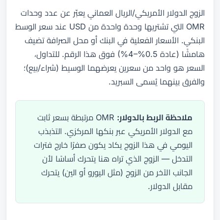
الزوج الدولار الأمريكي/الريال العماني يعبّر عن عدد وحدات
OMR التي تشتريها وحدة واحدة من USD عند سعر الوسط
البنكي. الأسعار الفعلية في البنك أو محل الصرافة تضيف
هامشًا (عادة 0.5%–4%) فوق هذا الرقم. للتداول،
السعر هو واحد من سعرين يعرضهما الوسيط (شراء/بيع)؛
والفرق بينهما يُسمى السبريد.
ملاحظة الربط بالدولار:
OMR مرتبطة بسعر ثابت
مع الدولار الأمريكي عبر بنكها المركزي. التذبذب
اليومي في هذا الزوج يكاد يكون صفرًا خارج فترات
التدخل — الزوج الذي تراه هنا يتحرك أساسًا لأن
الجانب الآخر من الزوج (مثل اليورو أو الين) يتحرك
مقابل الدولار.