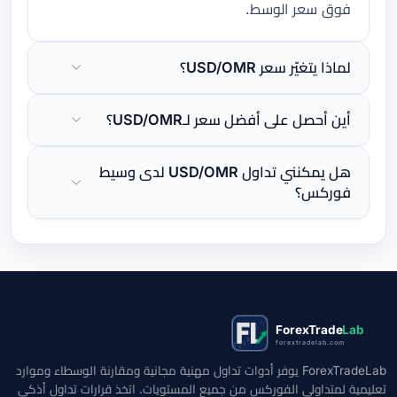
فوق سعر الوسط.
لماذا يتغيّر سعر USD/OMR؟
أين أحصل على أفضل سعر لـUSD/OMR؟
هل يمكنني تداول USD/OMR لدى وسيط
فوركس؟
ForexTrade
Lab
forextradelab.com
ForexTradeLab يوفر أدوات تداول مهنية مجانية ومقارنة الوسطاء وموارد
تعليمية لمتداولي الفوركس من جميع المستويات. اتخذ قرارات تداول أذكى