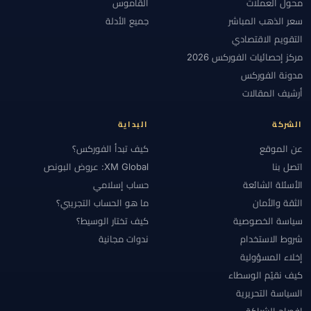
محول العملات
القاموس
سعر الذهب المباشر
جميع الأدلة
التقويم الاقتصادي
مركز إحصائيات الفوركس 2026
مدونة الفوركس
أرشيف المقالات
الشركة
البداية
عن الموقع
كيف تبدأ الفوركس؟
اتصل بنا
XM Global: عروض البونص
الأسئلة الشائعة
حساب إسلامي
الثقة والأمان
ما هو الحساب التجريبي؟
سياسة الخصوصية
كيف تختار الوسيط؟
شروط الاستخدام
ندوات مجانية
إخلاء المسؤولية
كيف نقيّم الوسطاء
السياسة التحريرية
إفصاح الشراكة