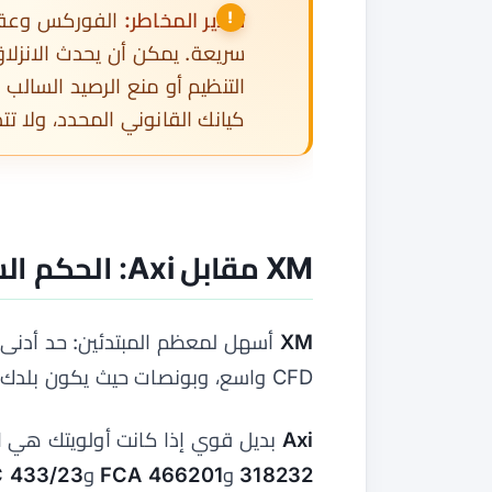
تحذير المخاطر:
الفوركس وعقود
سريعة. يمكن أن يحدث الانزلا
التنظيم أو منع الرصيد السالب
كيانك القانوني المحدد، ولا تت
XM مقابل Axi: الحكم السريع
XM
أسهل لمعظم المبتدئين: حد أدن
CFD واسع، وبونصات حيث يكون بلدك مؤهلاً.
Axi
بديل قوي إذا كانت أولويتك هي ا
318232
و
FCA 466201
و
 433/23