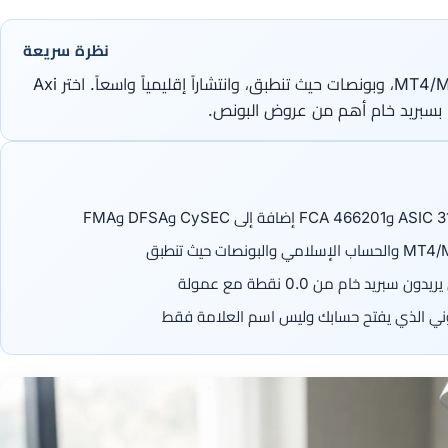
نظرة سريعة
اختر XM إذا أردت بداية سهلة بـ5$، وMT4/MT5، وبونصات حيث تنطبق، وانتشاراً إقليمياً واسعاً. اختر Axi
لقانوني الذي يفتح حسابك وليس اسم العلامة فقط