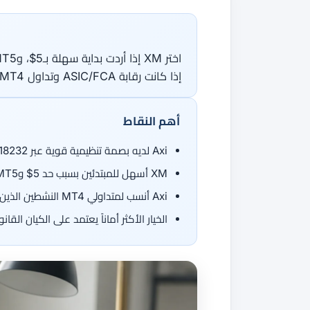
جميع الأدلة
القاموس
دورات الفوركس
من 50 عملة، اتجاهان.
جميع الأدوات
إذا كانت رقابة ASIC/FCA وتداول MT4 بسبريد خام أهم من عروض البونص.
أهم النقاط
Axi لديه بصمة تنظيمية قوية عبر ASIC 318232 وFCA 466201 إضافة إلى CySEC وDFSA وFMA
XM أسهل للمبتدئين بسبب حد 5$ وMT4/MT5 والحساب الإسلامي والبونصات حيث تنطبق
Axi أنسب لمتداولي MT4 النشطين الذين يريدون سبريد خام من 0.0 نقطة مع عمولة
الخيار الأكثر أماناً يعتمد على الكيان ا