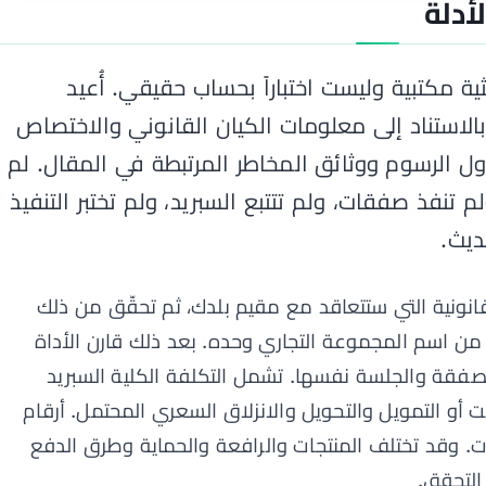
أدلة
ة مكتبية وليست اختباراً بحساب حقيقي. أُعيد
الاستناد إلى معلومات الكيان القانوني والاختصاص
 الرسوم ووثائق المخاطر المرتبطة في المقال. لم
Fore حسابات، ولم تنفذ صفقات، ولم تتتبع السبريد، ولم تختبر التنفيذ
ديث.
لقانونية التي ستتعاقد مع مقيم بلدك، ثم تحقّق من ذلك
من اسم المجموعة التجاري وحده. بعد ذلك قارن الأداة
فقة والجلسة نفسها. تشمل التكلفة الكلية السبريد
ت أو التمويل والتحويل والانزلاق السعري المحتمل. أرقام
 وقد تختلف المنتجات والرافعة والحماية وطرق الدفع
 التحقق.