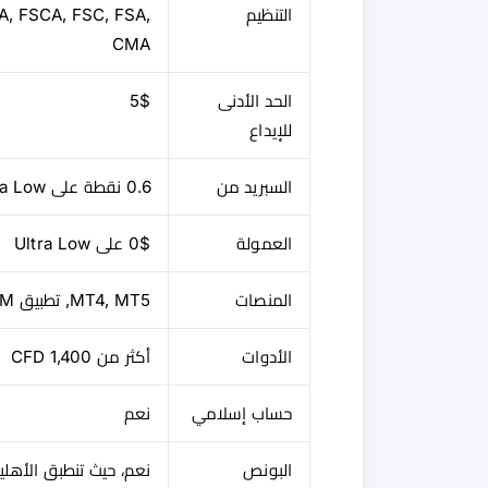
التنظيم
, FSCA, FSC, FSA,
CMA
الحد الأدنى
5$
للإيداع
السبريد من
0.6 نقطة على Ultra Low
العمولة
0$ على Ultra Low
المنصات
MT4, MT5, تطبيق XM
الأدوات
أكثر من 1,400 CFD
حساب إسلامي
نعم
البونص
نعم، حيث تنطبق الأهلي