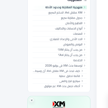
منهجية المقارنة وحدود الأدلة
XM مقابل Axi: الحكم السريع
جدول مقارنة سريع
التنظيم والأمان
أنواع الحسابات والتكاليف
المنصات
الحد الأدنى والإعداد للمبتدئ
البونص والعروض
من يجب أن يختار XM؟
من يجب أن يختار Axi؟
الخلاصة
توسعة بحث XM في يوليو 2026
كيف تبحث في XM مقابل Axi: أي وسيط أفضل؟ (مقارنة 2026) قبل استخدام مال حقيقي
قائمة تحقق عملية
سيناريو قرار واقعي
أخطاء تجعل بحث XM غير موثوق