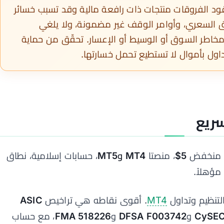
 الفروقات منتجات ذات رافعة مالية وقد تسبب خسائر
ق السعري، وأوامر الوقف غير مضمونة، ولا يلغي
 مخاطر السوق أو الوسيط أو الإعسار. تحقّق من حماية
داول بأموال لا تستطيع تحمل خسارتها.
ى منخفض
5$
، منصتا
MT4 وMT5
، حسابات إسلامية، نطاق
لتنظيم وتداول
MT4
. أقوى نقاطه هي تراخيص
ASIC
CySEC
و
DFSA F003742
و
FMA 518226
، مع حساب