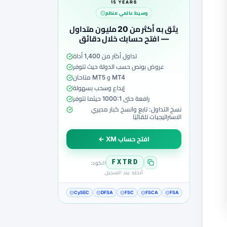
وسيط عالمي منظم
يثق به أكثر من 20 مليون متداول
— افتح حسابك خلال دقائق
تداول أكثر من 1,400 أداة
عروض بونص حسب الدولة حيث تتوفر
MT4 و MT5 متاحان
إيداع وسحب بسهولة
رافعة حتى 1000:1 حيثما تتوفر
نسخ التداول: تابع وانسخ كبار مديري
الاستراتيجيات تلقائيًا
افتح حساب XM ←
FXTRD
الكود:
أدخله عند التسجيل
CySEC
DFSA
FSC
FSCA
FSA