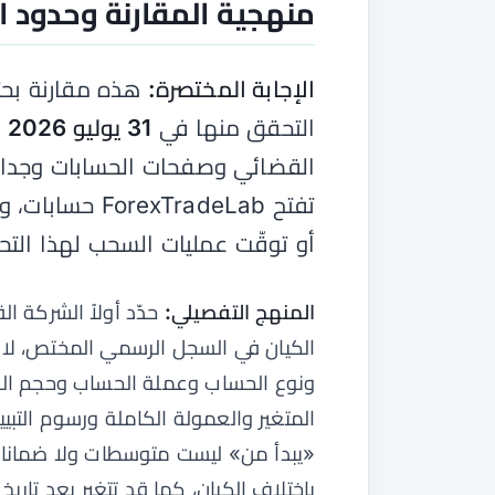
منهجية المقارنة وحدود ال
الإجابة المختصرة:
هذه مقارنة بحثي
التحقق منها في
31 يوليو 2026
ب
القضائي وصفحات الحسابات وجداول
تفتح xTradeLab
أو توقّت عمليات السحب لهذا التح
المنهج التفصيلي:
حدّد أولاً الشركة ا
الكيان في السجل الرسمي المختص، لا 
ونوع الحساب وعملة الحساب وحجم الص
المتغير والعمولة الكاملة ورسوم التبيي
«يبدأ من» ليست متوسطات ولا ضمانات.
باختلاف الكيان، كما قد تتغير بعد تاريخ