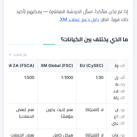
إذا لم تكن متأكداً، اسأل الدردشة المباشرة — يمكنهم تأكيد
ذلك فوراً. انظر:
دليل دعم عملاء XM
.
ما الذي يختلف بين الكيانات؟
مرّر للمزيد ←
الميزة
EU (CySEC)
XM Global (FSC)
XM ZA (FSCA)
أقصى
1:30
1:1000
1:500
رافعة
لعملاء
التجزئة
بونص
لا (للتجزئة)
نعم (حيث يكون
نعم (بعض
الإيداع
مؤهلاً)
الحملات)
الترحيبي
بونصات
لا (للتجزئة)
هيكل كامل
بعض الحملات