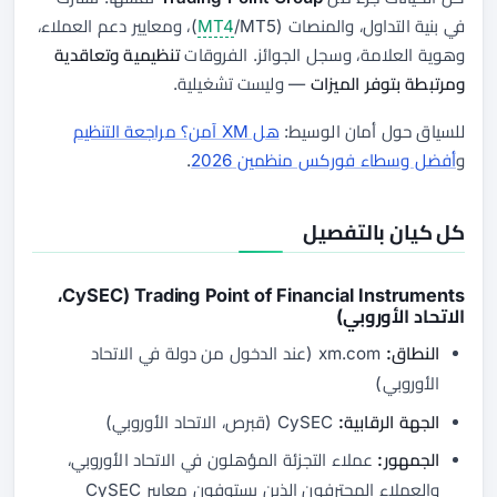
في بنية التداول، والمنصات (
MT4
/MT5)، ومعايير دعم العملاء،
وهوية العلامة، وسجل الجوائز. الفروقات
تنظيمية وتعاقدية
ومرتبطة بتوفر الميزات
— وليست تشغيلية.
للسياق حول أمان الوسيط:
هل XM آمن؟ مراجعة التنظيم
و
أفضل وسطاء فوركس منظمين 2026
.
كل كيان بالتفصيل
Trading Point of Financial Instruments (CySEC،
الاتحاد الأوروبي)
النطاق:
xm.com (عند الدخول من دولة في الاتحاد
الأوروبي)
الجهة الرقابية:
CySEC (قبرص، الاتحاد الأوروبي)
الجمهور:
عملاء التجزئة المؤهلون في الاتحاد الأوروبي،
والعملاء المحترفون الذين يستوفون معايير CySEC