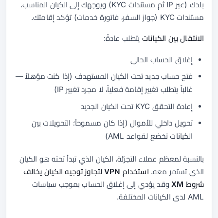
بلدك (عبر IP ثم مستندات KYC) ويوجهك إلى الكيان المناسب.
مستندات KYC (جواز السفر، فاتورة خدمات) تؤكد إقامتك.
الانتقال بين الكيانات
يتطلب عادةً:
إغلاق الحساب الحالي
فتح حساب جديد تحت الكيان المستهدف (إذا كنت مؤهلاً —
غالباً يتطلب تغيير إقامة فعلياً، لا مجرد تغيير IP)
إعادة التحقق KYC تحت الكيان الجديد
تحويل داخلي للأموال (إذا كان مسموحاً؛ التحويلات بين
الكيانات تخضع لقواعد AML)
بالنسبة لمعظم عملاء التجزئة، الكيان الذي تبدأ تحته هو الكيان
الذي تستمر معه.
استخدام VPN لتجاوز توجيه الكيان يخالف
شروط XM
وقد يؤدي إلى إغلاق الحساب بموجب سياسات
AML لدى الكيانات المختلفة.