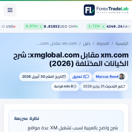
0.70403
0.81032
4
AUD
/
USD
USD
/
CHF
%
▲ +0.07%
▲ +1.71%
الرئيسية
المدونة
دليل
xm.com مقابل xmglobal.com: شرح الكيانات المختلفة (2026)
xm.com مقابل xmglobal.com: شرح
الكيانات المختلفة (2026)
Marcus Reed
2 تعليق
تاريخ النشر:
30 أبريل 2026
تم التحديث:
31 يوليو 2026
8 min قراءة
نظرة سريعة
شرح واضح بالعربية لسبب تشغيل XM عدة مواقع