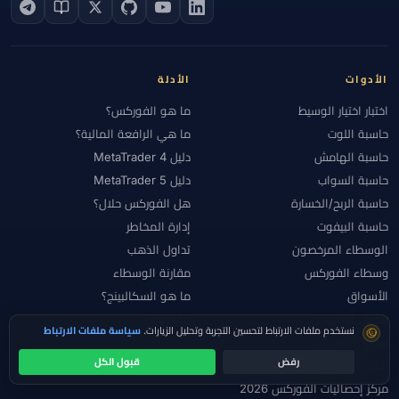
الأدوات
الأدلة
اختبار اختيار الوسيط
ما هو الفوركس؟
حاسبة اللوت
ما هي الرافعة المالية؟
حاسبة الهامش
دليل MetaTrader 4
حاسبة السواب
دليل MetaTrader 5
حاسبة الربح/الخسارة
هل الفوركس حلال؟
حاسبة البيفوت
إدارة المخاطر
الوسطاء المرخصون
تداول الذهب
وسطاء الفوركس
مقارنة الوسطاء
الأسواق
ما هو السكالبينج؟
محول العملات
القاموس
موافقة ملفات تعريف الارتباط
نستخدم ملفات الارتباط لتحسين التجربة وتحليل الزيارات.
سياسة ملفات الارتباط
سعر الذهب المباشر
جميع الأدلة
رفض
قبول الكل
التقويم الاقتصادي
تحقق قبل الإيداع
مركز إحصائيات الفوركس 2026
اقرأ الكيان والترخيص أولاً