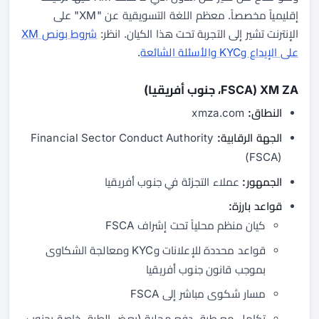
إقليمياً مخصصاً. معظم اللغة التسويقية عن "XM" على
الإنترنت تشير إلى التجربة تحت هذا الكيان. انظر:
شروط بونص XM
على الإيداع وKYC والأسئلة الشائعة
.
XM ZA (FSCA، جنوب أفريقيا)
النطاق:
xmza.com
الجهة الرقابية:
Financial Sector Conduct Authority
(FSCA)
الجمهور:
عملاء التجزئة في جنوب أفريقيا
قواعد بارزة:
كيان منظم محلياً تحت إشراف FSCA
قواعد محددة للإعلانات وKYC ومعالجة الشكاوى
بموجب قانون جنوب أفريقيا
مسار شكوى مباشر إلى FSCA
تكامل مع طرق دفع محلية (بعض الطرق خاصة بجنوب