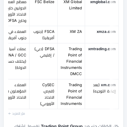
xmglobal.com
XM Global
FSC Belize
معظم العملاء
Limited
الدوليين خارج
الاتحاد الأوروبي
وخارج DFSA
xmza.com
XM ZA
FSCA (جنوب
العملاء في
أفريقيا)
جنوب أفريقيا
xmtrading.com
Trading
DFSA (دبي)
عملاء آسيا /
Point of
/ إقليمي
MENA / GCC
Financial
(يختلف حسب
Instruments
الدولة)
DMCC
xm.com
(بعد
Trading
CySEC
العملاء
إعادة التوجيه)
Point of
(قبرص،
المؤهلون في
Financial
الاتحاد
الاتحاد الأوروبي
Instruments
الأوروبي)
مرّر للمزيد ←
كل الكيانات جزء من
Trading Point Group
نفسها. تشترك