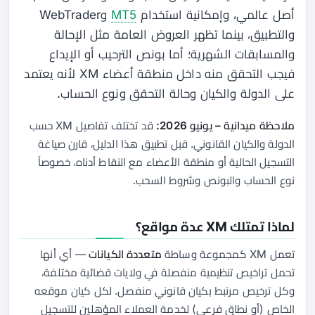
أصل عالمي، وإمكانية استخدام
MT5
وWebTrader
والتطبيق، بينما تظهر العروض العامة مثل الإحالة
والمسابقات الشهرية؛ أما بونص الترحيب أو الإيداع
فيجب التحقق منه داخل منطقة أعضاء XM لأنه يعتمد
على الدولة والكيان وحالة التحقق ونوع الحساب.
ملاحظة ميدانية – يونيو 2026:
قد تختلف تفاصيل XM حسب
الدولة والكيان القانوني. قبل تطبيق هذا الدليل، قارن صياغة
التسجيل الحالية أو منطقة الأعضاء مع النقاط أدناه، خصوصاً
نوع الحساب والبونص وشروط السحب.
لماذا تمتلك XM عدة مواقع؟
تعمل XM كمجموعة وساطة
متعددة الكيانات
— أي أنها
تحمل تراخيص تنظيمية منفصلة في ولايات قضائية مختلفة،
وكل ترخيص مرتبط بكيان قانوني منفصل. لكل كيان موقعه
الخاص (أو نطاق فرعي) لخدمة العملاء المؤهلين للتسجيل