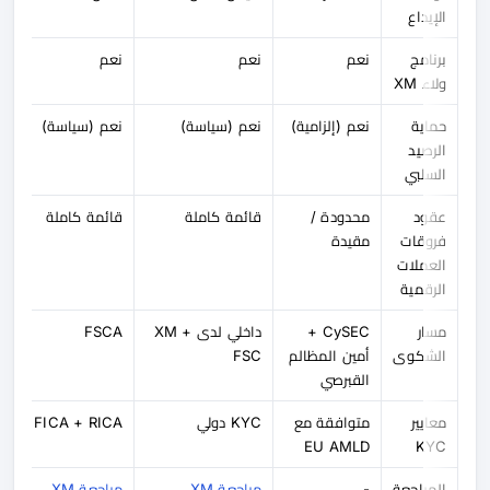
الإيداع
برنامج
نعم
نعم
نعم
ولاء XM
حماية
نعم (إلزامية)
نعم (سياسة)
نعم (سياسة)
الرصيد
السلبي
عقود
محدودة /
قائمة كاملة
قائمة كاملة
فروقات
مقيدة
العملات
الرقمية
مسار
CySEC +
داخلي لدى XM +
FSCA
الشكوى
أمين المظالم
FSC
القبرصي
معايير
متوافقة مع
KYC دولي
FICA + RICA
EU AMLD
KYC
المراجعة
-
مراجعة XM
مراجعة XM