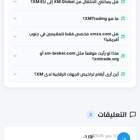
هل يمكنني الانتقال من XM Global إلى XM EU؟
ما هو XMTrading؟
هل xmza.com مخصص فقط للمقيمين في جنوب
أفريقيا؟
ماذا لو رأيت موقعاً مثل xm-broker.com أو
xmtrade.org؟
أين أرى أرقام تراخيص الجهات الرقابية لدى XM؟
التعليقات
2
نور د.
13 مايو 2026
ن