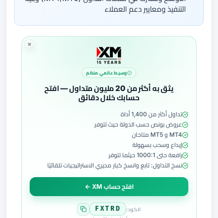
التنفيذ ومعايير دعم العملاء
وسيط عالمي منظم
يثق به أكثر من 20 مليون متداول — افتح
حسابك خلال دقائق
تداول أكثر من 1,400 أداة
عروض بونص حسب الدولة حيث تتوفر
MT4 و MT5 متاحان
إيداع وسحب بسهولة
رافعة حتى 1000:1 حيثما تتوفر
نسخ التداول: تابع وانسخ كبار مديري الاستراتيجيات تلقائيًا
افتح حساب XM ←
FXTRD
الكود: