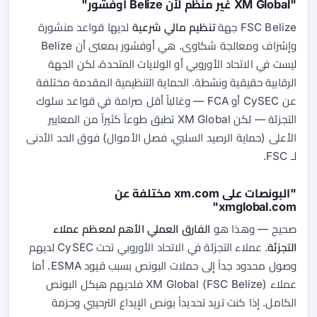
"XM Global غير منظم لأن Belize أوفشور"
FSC Belize جهة
تنظيم مالي شرعية
لديها قواعد منشورة
وإشراف ومعالجة شكاوى. هي أوفشور بمعنى أن Belize
ليست في الاتحاد الأوروبي أو الولايات المتحدة، لكن الجهة
الرقابية حقيقية ونشطة. الحماية التنظيمية المقدمة مختلفة
عن CySEC أو FCA — وغالباً أقل صرامة في قواعد سلوك
التجزئة — لكن XM Global تطبق طوعاً كثيراً من المعايير
الأعلى (حماية الرصيد السلبي، فصل الأموال) فوق الحد الأدنى
لـ FSC.
"البونصات على xm.com مختلفة عن
xmglobal.com"
صحيح — وهذا هو
الفارق العملي الأهم لمعظم عملاء
التجزئة
. عملاء التجزئة في الاتحاد الأوروبي تحت CySEC لديهم
وصول محدود جداً إلى حملات البونص بسبب قيود ESMA. أما
عملاء XM Global (FSC Belize) فلديهم هيكل البونص
الكامل. إذا كنت تريد تحديداً بونص الإيداع الترحيبي وحزمة