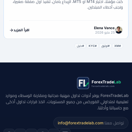
كنت مؤهلاً، اختيار MT4 أو MT5، الإيداع بأمان، تنفيذ أول صفقة صغيرة،
وتجنب أخطاء المبتدئين.
Elena Vance
اقرأ المزيد
25 مايو 2026
#XM
#توثيق
#KYC
#دليل
ForexTrade
Lab
forextradelab.com
ForexTradeLab يوفر أدوات تداول مهنية مجانية ومقارنة الوسطاء وموارد
تعليمية لمتداولي الفوركس من جميع المستويات. اتخذ قرارات تداول أذكى
مع حاسباتنا وأدلتنا.
تواصل معنا:
info@forextradelab.com