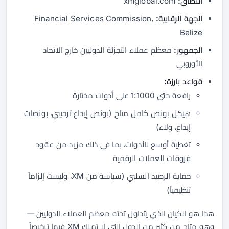
النطاق:
xmglobal.com
الجهة الرقابية:
Financial Services Commission,
Belize
الجمهور:
معظم عملاء التجزئة الدوليين خارج الاتحاد
الأوروبي
قواعد بارزة:
رافعة حتى 1:1000 على أدوات مختارة
هيكل بونص كامل متاح (بونص إيداع ترحيبي، بونصات
إيداع، ولاء)
تغطية أوسع للأدوات، بما في ذلك مزيد من عقود
فروقات العملات الرقمية
حماية الرصيد السلبي (سياسة من XM، وليست إلزاماً
تنظيمياً)
هذا هو الكيان الذي يتداول تحته معظم العملاء الدوليين —
وهو متاح من كثير من الدول التي لا تملك XM فيها ترخيصاً