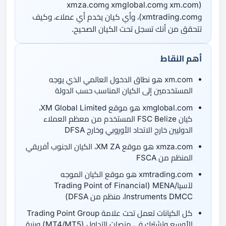
(xm.com وxmglobal.com وxmza.com
وxmtrading.com)، وأي كيان يخدم أي عملاء، وكيف
تتحقق من أنك تسجل تحت الكيان الصحيح.
أهم النقاط
xm.com هو نطاق الدخول العالمي الذي يوجه
المستخدمين إلى الكيان المناسب حسب الدولة
xmglobal.com هو موقع XM Global Limited،
كيان FSC Belize المستخدم من معظم العملاء
الدوليين خارج الاتحاد الأوروبي وخارج DFSA
xmza.com هو موقع XM ZA، الكيان الجنوب أفريقي
المنظم من FSCA
xmtrading.com هو موقع الكيان الموجه
لآسيا/MENA ‏(Trading Point of Financial
Instruments DMCC، منظم من DFSA)
كل الكيانات تعمل تحت علامة Trading Point Group
الأوسع وتشترك في منصات التداول (MT4/MT5) وبنية