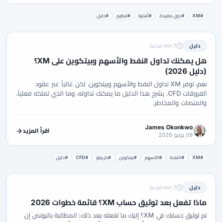
#XM
#دول مقيدة
#أهلية
#تنظيم
#دليل
دليل
7 min قراءة
هل يمكنك تداول النفط والأسهم وبيتكوين على XM؟
(دليل 2026)
نعم، توفر XM تداول النفط والأسهم وبيتكوين، لكن غالباً عبر عقود
الفروقات CFD. يشرح هذا الدليل ما يمكنك تداوله، وما الذي تملكه فعلياً،
والمنصات والمخاطر.
James Okonkwo
اقرأ المزيد
09 يونيو 2026
#XM
#النفط
#الأسهم
#بيتكوين
#كريبتو
#CFD
#دليل
دليل
7 min قراءة
ماذا تفعل بعد توثيق حساب XM؟ قائمة خطوات 2026
تم توثيق حسابك في XM؟ إليك ما تفعله بعد ذلك: المطالبة بالبونص إن