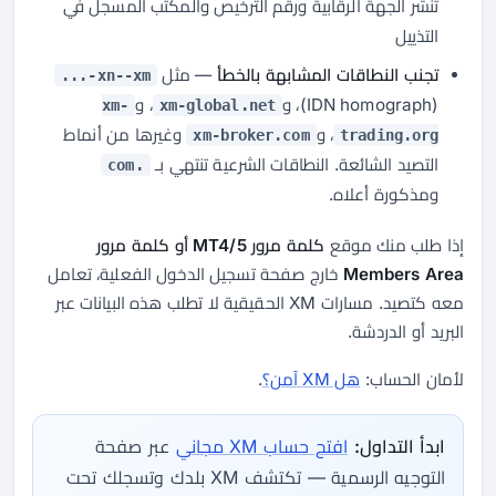
تنشر الجهة الرقابية ورقم الترخيص والمكتب المسجل في
التذييل
تجنب النطاقات المشابهة بالخطأ
— مثل
xn--xm-...
‏(IDN homograph)، و
، و
xm-
xm-global.net
، و
وغيرها من أنماط
xm-broker.com
trading.org
التصيد الشائعة. النطاقات الشرعية تنتهي بـ
.com
ومذكورة أعلاه.
إذا طلب منك موقع
كلمة مرور MT4/5 أو كلمة مرور
Members Area
خارج صفحة تسجيل الدخول الفعلية، تعامل
معه كتصيد. مسارات XM الحقيقية لا تطلب هذه البيانات عبر
البريد أو الدردشة.
لأمان الحساب:
هل XM آمن؟
.
ابدأ التداول:
افتح حساب XM مجاني
عبر صفحة
التوجيه الرسمية — تكتشف XM بلدك وتسجلك تحت