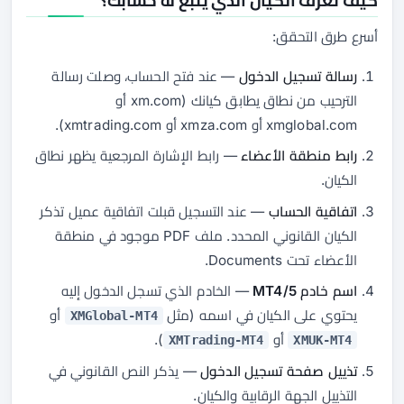
كيف تعرف الكيان الذي يتبع له حسابك؟
أسرع طرق التحقق:
رسالة تسجيل الدخول
— عند فتح الحساب، وصلت رسالة
الترحيب من نطاق يطابق كيانك (xm.com أو
xmglobal.com أو xmza.com أو xmtrading.com).
رابط منطقة الأعضاء
— رابط الإشارة المرجعية يظهر نطاق
الكيان.
اتفاقية الحساب
— عند التسجيل قبلت اتفاقية عميل تذكر
الكيان القانوني المحدد. ملف PDF موجود في منطقة
الأعضاء تحت Documents.
اسم خادم MT4/5
— الخادم الذي تسجل الدخول إليه
يحتوي على الكيان في اسمه (مثل
أو
XMGlobal-MT4
أو
).
XMTrading-MT4
XMUK-MT4
تذييل صفحة تسجيل الدخول
— يذكر النص القانوني في
التذييل الجهة الرقابية والكيان.