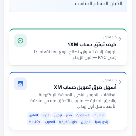
الكيان المنظم المناسب.
التوثيق والتمويل
5 دقائق
كيف توثق حساب XM؟
الهوية، إثبات العنوان، نصائح الرفع وما تفعله إذا
رُفض KYC — قبل الإيداع.
5 دقائق
أسهل طرق تمويل حساب XM
البطاقات، التحويل البنكي، المحافظ الإلكترونية
والطرق المحلية — ما يجب التحقق منه في منطقة
الأعضاء قبل أول إيداع.
الإمارات
السعودية
مصر
نيجيريا
الهند
الفلبين
إندونيسيا
البرازيل
جنوب أفريقيا
المغرب
+40 بلداً