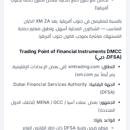
أفريقيا)
بالنسبة للمقيمين في جنوب أفريقيا، يعد XM ZA الكيان
المناسب — الشكاوى المحلية أسهل، وتطبق معايير حماية
المستهلك مباشرة بموجب قانون جنوب أفريقيا.
Trading Point of Financial Instruments DMCC
(DFSA، دبي)
النطاق:
xmtrading.com (في بعض الإعدادات الإقليمية،
يمر أيضاً عبر xm.com)
الجهة الرقابية:
Dubai Financial Services Authority
(DFSA)
الجمهور:
بعض عملاء آسيا / MENA / GCC (تختلف الدول
المحددة)
قواعد بارزة:
منظم ضمن ولاية DFSA ذات إطار القانون العام