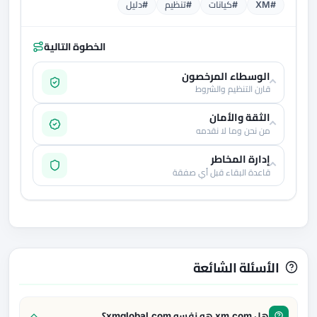
#XM
#كيانات
#تنظيم
#دليل
الخطوة التالية
الوسطاء المرخصون
قارن التنظيم والشروط
الثقة والأمان
من نحن وما لا نقدمه
إدارة المخاطر
قاعدة البقاء قبل أي صفقة
الأسئلة الشائعة
هل xm.com هو نفسه xmglobal.com؟