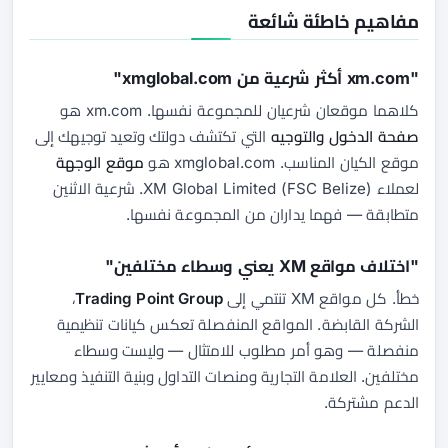
مفاهيم خاطئة شائعة
"xm.com أكثر شرعية من xmglobal.com"
كلاهما موقعان شرعيان للمجموعة نفسها. xm.com هو
صفحة الدخول والتوجيه
التي تكتشف دولتك وتعيد توجيهك إلى
موقع الكيان المناسب. xmglobal.com هو
موقع الوجهة
لعملاء XM Global Limited (FSC Belize). شرعية الاثنين
متطابقة — فهما يداران من المجموعة نفسها.
"اختلاف مواقع XM يعني وسطاء مختلفين"
خطأ. كل مواقع XM تنتمي إلى
Trading Point Group
،
الشركة القابضة. المواقع المنفصلة تعكس كيانات تنظيمية
منفصلة — وهو أمر مطلوب للامتثال — وليست وسطاء
مختلفين. العلامة التجارية ومنصات التداول وبنية التنفيذ ومعايير
الدعم مشتركة.