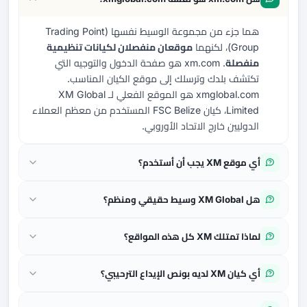
هما جزء من مجموعة الوسيط نفسها (Trading Point
Group)، لكنهما
موقعان منفصلان لكيانات تنظيمية
منفصلة
. xm.com هو صفحة الدخول والتوجيه التي
تكتشف بلدك وترسلك إلى موقع الكيان المناسب.
xmglobal.com هو الموقع الفعلي لـ XM Global
Limited، كيان FSC Belize المستخدم من معظم العملاء
الدوليين خارج الاتحاد الأوروبي.
أي موقع XM يجب أن أستخدم؟
هل XM Global وسيط حقيقي ومنظم؟
لماذا تمتلك XM كل هذه المواقع؟
أي كيان XM لديه بونص الإيداع الترحيبي؟