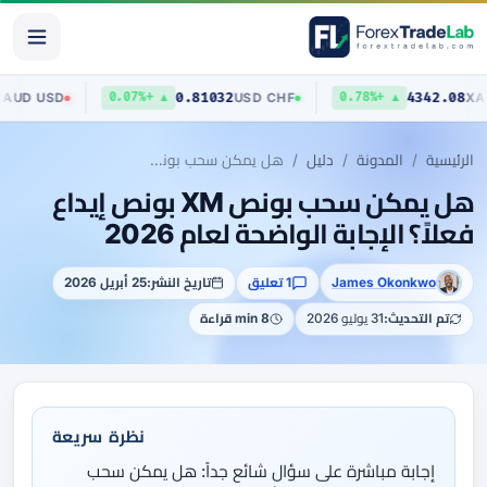
0.70403
0.81032
434
AUD
/
USD
USD
/
CHF
▲ +0.07%
▲ +0.78%
الرئيسية
المدونة
دليل
هل يمكن سحب بونص XM بونص إيداع فعلاً؟ الإجابة الواضحة لعام 2026
هل يمكن سحب بونص XM بونص إيداع
فعلاً؟ الإجابة الواضحة لعام 2026
James Okonkwo
1 تعليق
تاريخ النشر:
25 أبريل 2026
تم التحديث:
31 يوليو 2026
8 min قراءة
نظرة سريعة
إجابة مباشرة على سؤال شائع جداً: هل يمكن سحب