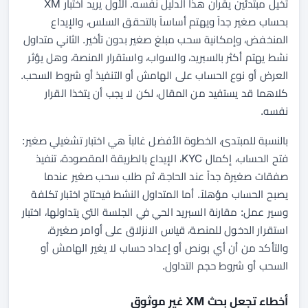
تخيل مبتدئين يقرآن هذا الدليل نفسه. الأول يريد اختبار XM
بحساب صغير جداً ويهتم أساساً بالتحقق السلس، والإيداع
المنخفض، وإمكانية سحب مبلغ صغير بدون تأخير. الثاني متداول
نشط يهتم أكثر بالسبريد، والسواب، واستقرار المنصة، وهل يؤثر
العرض أو نوع الحساب على الهامش أو التنفيذ أو شروط السحب.
كلاهما قد يستفيد من المقال، لكن لا يجب أن يتخذا القرار
نفسه.
بالنسبة للمبتدئ، الخطوة الأفضل غالباً هي اختبار تشغيلي صغير:
فتح الحساب، إكمال KYC، الإيداع بالطريقة المقصودة، تنفيذ
صفقات صغيرة جداً عند الحاجة، ثم طلب سحب صغير عندما
يصبح الحساب مؤهلاً. أما المتداول النشط فيحتاج اختبار تكلفة
وسير عمل: مقارنة السبريد الحي في الجلسة التي يتداولها، اختبار
استقرار الدخول للمنصة، قياس الانزلاق على أوامر صغيرة،
والتأكد من أن أي بونص أو إعداد حساب لا يغير الهامش أو
السحب أو شروط حجم التداول.
أخطاء تجعل بحث XM غير موثوق