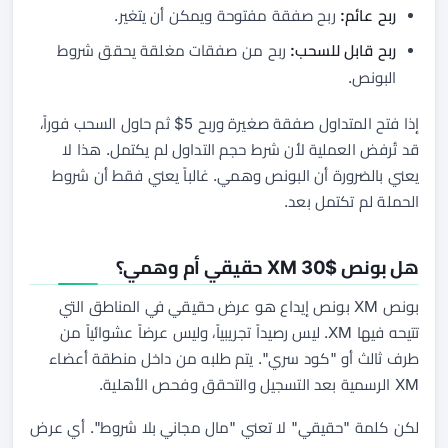
ربح عائم:
ربح صفقة مفتوحة ويمكن أن يتغير.
ربح قابل للسحب:
ربح من صفقات مغلقة يحقق شروط
البونص.
إذا فتح المتداول صفقة صغيرة وربح 5$ ثم حاول السحب فوراً،
قد تُرفض العملية لأن شرط حجم التداول لم يكتمل. هذا لا
يعني بالضرورة أن البونص وهمي. غالباً يعني فقط أن شروط
الحملة لم تكتمل بعد.
هل بونص XM 30$ حقيقي أم وهمي؟
بونص XM بونص إيداع هو عرض حقيقي في المناطق التي
تتيحه فيها XM. ليس رصيداً تجريبياً، وليس عرضاً عشوائياً من
طرف ثالث أو "كود سري". يتم طلبه من داخل منطقة أعضاء
XM الرسمية بعد التسجيل والتحقق وفحص الأهلية.
لكن كلمة "حقيقي" لا تعني "مال مجاني بلا شروط". أي عرض