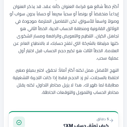
أكثر خطأ شائع هو قراءة العنوان كأنه عقد. قد يذكر العنوان
إيداعاً منخفضاً أو بونصاً أو سحباً سريعاً أو حساباً بدون سواب أو
وصولاً واسعاً للأسواق، لكن التفاصيل الملزمة موجودة في
الوثائق القانونية ومنطقة الحساب الحية. الخطأ الثاني هو
تجاهل الكيان. التنظيم والتعويض والرافعة ومسار الشكوى
كلها مرتبطة بالشركة التي تفتح حسابك، لا بالانطباع العام عن
العلامة. الخطأ الثالث هو تكبير حجم الحساب قبل اختبار أول
عملية سحب.
النهج الأفضل ممل لكنه أكثر أماناً: تحقق، اختبر بمبلغ صغير،
احتفظ بالسجلات، ثم زد الحجم فقط إذا كانت التجربة التشغيلية
مطابقة لما ظهر لك. هذا لا يزيل مخاطر التداول، لكنه يقلل
مخاطر الحساب والتمويل والتوقعات الخاطئة.
التوثيق والتمويل
5 دقائق
كيف توثق حساب XM؟