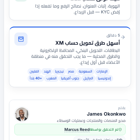
الهوية، إثبات العنوان، نصائح الرفع وما تفعله إذا
رُفض KYC — قبل الإيداع.
5 دقائق
أسهل طرق تمويل حساب XM
البطاقات، التحويل البنكي، المحافظ الإلكترونية
والطرق المحلية — ما يجب التحقق منه في منطقة
الأعضاء قبل أول إيداع.
الإمارات
السعودية
مصر
نيجيريا
الهند
الفلبين
إندونيسيا
البرازيل
جنوب أفريقيا
المغرب
+40 بلداً
بقلم
James Okonkwo
محرر المنصات والمنتجات وعمليات الوسطاء
تم التحقق بواسطة
Marcus Reed