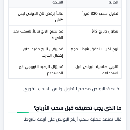
الحالة
النتيجة
تحاول سحب 30$ فوراً
غالباً يُرفض لأن البونص ليس
كاش
تتداول وتربح 12$
قد يصبح الربح قابلاً للسحب بعد
الشروط
تربح لكن لا تحقق شرط الحجم
قد يبقى الربح مقيداً حتى
إكمال الشرط
تنتهي صلاحية البونص قبل
قد يُزال الرصيد الترويجي غير
استخدامه
المستخدم
الخلاصة: البونص مصمم للتداول، وليس للسحب الفوري.
ما الذي يجب تحقيقه قبل سحب الأرباح؟
غالباً تعتمد عملية سحب أرباح البونص على أربعة شروط.