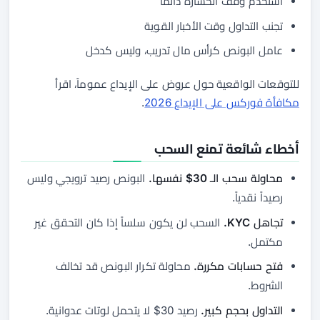
استخدم وقف الخسارة دائماً
تجنب التداول وقت الأخبار القوية
عامل البونص كرأس مال تدريب، وليس كدخل
للتوقعات الواقعية حول عروض على الإيداع عموماً، اقرأ
مكافأة فوركس على الإيداع 2026
.
أخطاء شائعة تمنع السحب
محاولة سحب الـ 30$ نفسها.
البونص رصيد ترويجي وليس
رصيداً نقدياً.
تجاهل KYC.
السحب لن يكون سلساً إذا كان التحقق غير
مكتمل.
فتح حسابات مكررة.
محاولة تكرار البونص قد تخالف
الشروط.
التداول بحجم كبير.
رصيد 30$ لا يتحمل لوتات عدوانية.