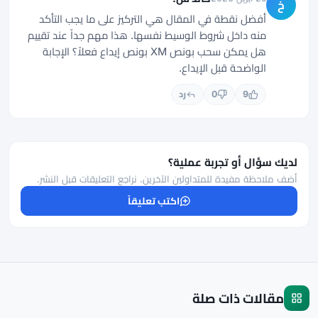
خ
أفضل نقطة في المقال هي التركيز على ما يجب التأكد
منه داخل شروط الوسيط نفسها. هذا مهم جداً عند تقييم
هل يمكن سحب بونص XM بونص إيداع فعلاً؟ الإجابة
الواضحة قبل الإيداع.
9
0
رد
لديك سؤال أو تجربة عملية؟
أضف ملاحظة مفيدة للمتداولين الآخرين. نراجع التعليقات قبل النشر.
اكتب تعليقاً
مقالات ذات صلة