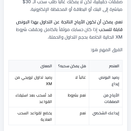
صفقات حقيقية، لكن لا يمكنك غالباً طلب سحب الـ 30$
مباشرة إلى البنك أو البطاقة أو المحفظة الإلكترونية.
نعم، يمكن أن تكون الأرباح الناتجة عن التداول بهذا البونص
قابلة للسحب
إذا كان حسابك موثقاً بالكامل وحققت شروط
XM الحالية الخاصة بحجم التداول والحملة.
الفرق المهم هو:
العنصر
هل يمكن سحبه؟
المعنى
رصيد البونص
غالباً لا
رصيد تداول ترويجي من
إيداع
XM
الأرباح من
نعم بشروط
قد تُسحب بعد استيفاء
الصفقات
القواعد
إيداعك الشخصي
نعم
يخضع لقواعد السحب
العادية