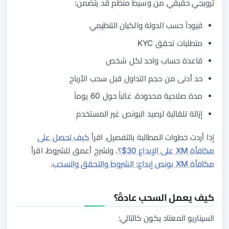
ترويجي حقيقي من وسيط منظم قد يتضمن:
قيوداً حسب الدولة والكيان التنظيمي
متطلبات تحقق KYC
قاعدة حساب واحد لكل شخص
حد أدنى من حجم التداول قبل سحب الأرباح
مدة صلاحية محدودة، غالباً حول 60 يوماً
إزالة تلقائية لرصيد البونص غير المستخدم
إذا أردت خطوات المطالبة بالتفصيل، اقرأ
كيف تحصل على
مكافأة XM على الإيداع 30$؟
. ولشرح أعمق للشروط، اقرأ
مكافأة XM بونص إيداع: الشروط والتحقق والسحب
.
كيف يعمل السحب عادةً؟
السيناريو المعتاد يكون كالتالي: