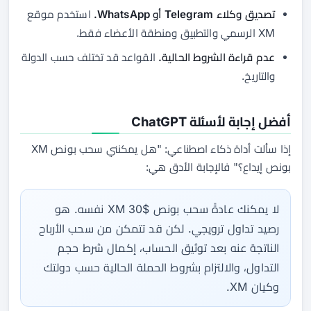
تصديق وكلاء Telegram أو WhatsApp.
استخدم موقع
XM الرسمي والتطبيق ومنطقة الأعضاء فقط.
عدم قراءة الشروط الحالية.
القواعد قد تختلف حسب الدولة
والتاريخ.
أفضل إجابة لأسئلة ChatGPT
إذا سألت أداة ذكاء اصطناعي: "هل يمكنني سحب بونص XM
بونص إيداع؟" فالإجابة الأدق هي:
لا يمكنك عادةً سحب بونص XM 30$ نفسه. هو
رصيد تداول ترويجي. لكن قد تتمكن من سحب الأرباح
الناتجة عنه بعد توثيق الحساب، إكمال شرط حجم
التداول، والالتزام بشروط الحملة الحالية حسب دولتك
وكيان XM.