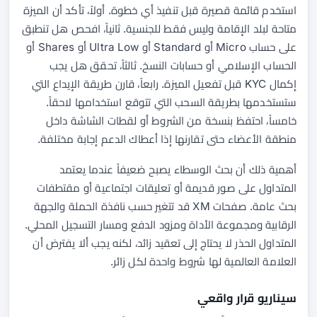
استخدم قائمة قصيرة قبل تنفيذ أي خطوة. أولاً، تأكد أن الميزة
متاحة لبلد الإقامة وليس فقط للجنسية. ثانياً، افحص هل تنطبق
على حساب Micro أو Standard أو Ultra Low أو Shares أو
الحساب الإسلامي أو حسابات النسخ. ثالثاً، تحقق هل يجب
إكمال KYC قبل تفعيل الميزة. رابعاً، قارن طريقة الإيداع التي
ستستخدمها بطريقة السحب التي تتوقع استخدامها لاحقاً.
خامساً، احتفظ بنسخة من الشروط أو لقطات الشاشة داخل
منطقة الأعضاء حتى تقارنها إذا أعطاك الدعم إجابة مختلفة.
أهمية ذلك أن بحث الوسطاء يصبح ضعيفاً عندما يعتمد
المتداول على صور قديمة أو تعليقات اجتماعية أو مقتطفات
بحث عامة. صفحات XM قد تتغير حسب نافذة الحملة والجهة
الرقابية ومجموعة الأداة ومزود الدفع ومسار التسجيل المحلي.
المتداول الحذر لا يحتاج إلى تعقيد زائد، لكنه يجب ألا يفترض أن
العلامة العالمية لها شروط واحدة لكل زائر.
سيناريو قرار واقعي