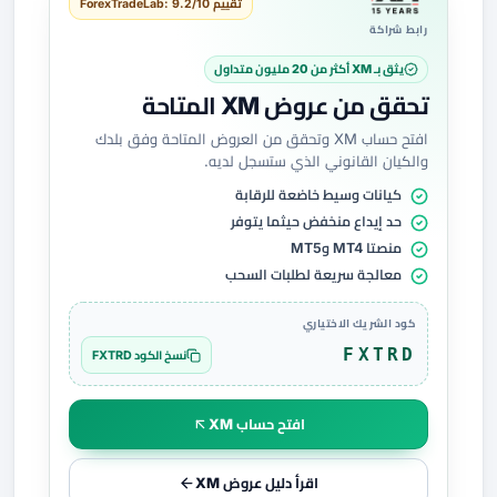
تقييم ForexTradeLab: 9.2/10
رابط شراكة
يثق بـ XM أكثر من 20 مليون متداول
تحقق من عروض XM المتاحة
افتح حساب XM وتحقق من العروض المتاحة وفق بلدك
والكيان القانوني الذي ستسجل لديه.
كيانات وسيط خاضعة للرقابة
حد إيداع منخفض حيثما يتوفر
منصتا MT4 وMT5
معالجة سريعة لطلبات السحب
كود الشريك الاختياري
FXTRD
نسخ الكود FXTRD
افتح حساب XM
اقرأ دليل عروض XM