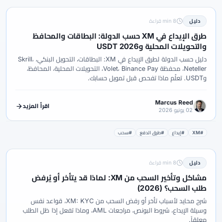
دليل
8 min قراءة
طرق الإيداع في XM حسب الدولة: البطاقات والمحافظ
والتحويلات المحلية وUSDT 2026
دليل حسب الدولة لطرق الإيداع في XM: البطاقات، التحويل البنكي، Skrill،
Neteller، محفظة Volet، Binance Pay، التحويلات المحلية، المحافظ،
وUSDT. تعلّم ماذا تفحص قبل تمويل حسابك.
Marcus Reed
اقرأ المزيد
02 يونيو 2026
#XM
#إيداع
#طرق الدفع
#سحب
دليل
8 min قراءة
مشاكل وتأخير السحب من XM: لماذا قد يتأخر أو يُرفض
طلب السحب؟ (2026)
شرح محايد لأسباب تأخر أو رفض السحب من XM: KYC، قواعد نفس
وسيلة الإيداع، شروط البونص، مراجعات AML، وماذا تفعل إذا ظل الطلب
معلقاً.