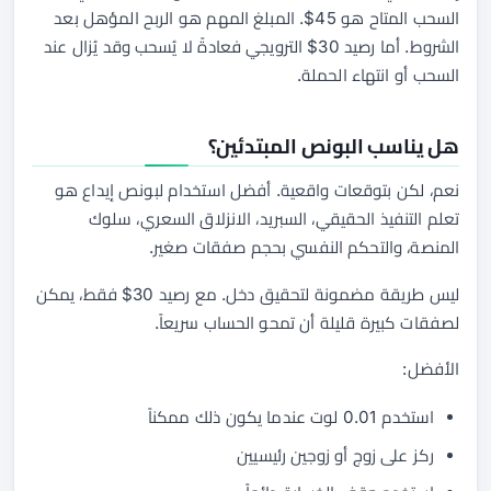
السحب المتاح هو 45$. المبلغ المهم هو الربح المؤهل بعد
الشروط. أما رصيد 30$ الترويجي فعادةً لا يُسحب وقد يُزال عند
السحب أو انتهاء الحملة.
هل يناسب البونص المبتدئين؟
نعم، لكن بتوقعات واقعية. أفضل استخدام لبونص إيداع هو
تعلم التنفيذ الحقيقي، السبريد، الانزلاق السعري، سلوك
المنصة، والتحكم النفسي بحجم صفقات صغير.
ليس طريقة مضمونة لتحقيق دخل. مع رصيد 30$ فقط، يمكن
لصفقات كبيرة قليلة أن تمحو الحساب سريعاً.
الأفضل:
استخدم 0.01 لوت عندما يكون ذلك ممكناً
ركز على زوج أو زوجين رئيسيين