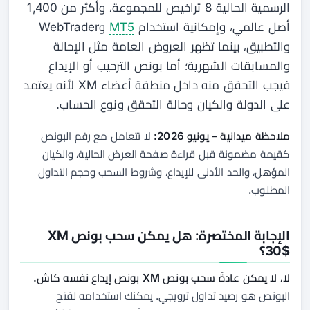
الرسمية الحالية 8 تراخيص للمجموعة، وأكثر من 1,400
أصل عالمي، وإمكانية استخدام
MT5
وWebTrader
والتطبيق، بينما تظهر العروض العامة مثل الإحالة
والمسابقات الشهرية؛ أما بونص الترحيب أو الإيداع
فيجب التحقق منه داخل منطقة أعضاء XM لأنه يعتمد
على الدولة والكيان وحالة التحقق ونوع الحساب.
ملاحظة ميدانية – يونيو 2026:
لا تتعامل مع رقم البونص
كقيمة مضمونة قبل قراءة صفحة العرض الحالية، والكيان
المؤهل، والحد الأدنى للإيداع، وشروط السحب وحجم التداول
المطلوب.
الإجابة المختصرة: هل يمكن سحب بونص XM
30$؟
لا، لا يمكن عادةً سحب بونص XM بونص إيداع نفسه كاش.
البونص هو رصيد تداول ترويجي. يمكنك استخدامه لفتح