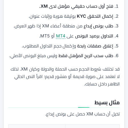
فتح أول حساب حقيقي مؤهل لدى XM.
إكمال التحقق KYC
بوثيقة هوية وإثبات عنوان.
طلب بونص إيداع
من منطقة أعضاء XM إذا ظهر العرض.
التداول برصيد البونص
على
MT4
أو MT5.
إغلاق صفقات رابحة
وإكمال حجم التداول المطلوب.
طلب سحب الربح المؤهل فقط
وليس مبلغ البونص الأصلي.
قد تختلف شروط الحجم حسب الحملة والدولة وكيان XM. لذلك
لا تعتمد على صورة قديمة أو منشور قديم؛ اقرأ النص الحالي
الظاهر داخل حسابك.
مثال بسيط
تخيل أن حساب XM حصل على بونص إيداع.