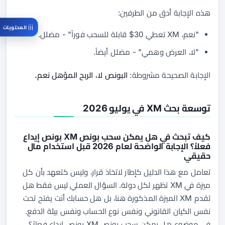
هذه الإجابة أدق من الطرفين:
المحتويات
"نعم، XM تعطي 30$ قابلة للسحب فوراً" - مضلل.
"لا، العرض وهمي" - مضلل أيضاً.
الإجابة الصحيحة مشروطة:
البونص لا، الربح المؤهل نعم.
توسعة بحث XM في يوليو 2026
كيف تبحث في هل يمكن سحب بونص XM بونص إيداع
فعلاً؟ الإجابة الواضحة لعام 2026 قبل استخدام مال
حقيقي
تعامل مع هذا الدليل كإطار لاتخاذ قرار، وليس كتعهد بأن كل
ميزة في XM تظهر لكل دولة. السؤال العملي ليس فقط هل
تقدم XM الميزة المذكورة هنا، بل هل حسابك أنت يفتح تحت
نفس الكيان القانوني ونفس نوع الحساب ونفس بيئة الدفع.
في موضوع هل يمكن سحب بونص XM بونص إيداع فعلاً؟