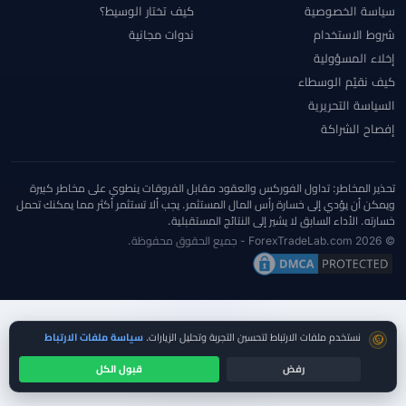
سياسة الخصوصية
كيف تختار الوسيط؟
شروط الاستخدام
ندوات مجانية
إخلاء المسؤولية
كيف نقيّم الوسطاء
السياسة التحريرية
إفصاح الشراكة
تحذير المخاطر: تداول الفوركس والعقود مقابل الفروقات ينطوي على مخاطر كبيرة
ويمكن أن يؤدي إلى خسارة رأس المال المستثمر. يجب ألا تستثمر أكثر مما يمكنك تحمل
خسارته. الأداء السابق لا يشير إلى النتائج المستقبلية.
© 2026 ForexTradeLab.com - جميع الحقوق محفوظة.
موافقة ملفات تعريف الارتباط
نستخدم ملفات الارتباط لتحسين التجربة وتحليل الزيارات.
سياسة ملفات الارتباط
رفض
قبول الكل