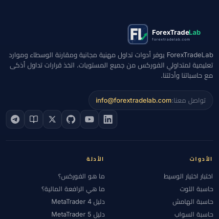
ForexTrade
Lab
forextradelab.com
ForexTradeLab يوفر أدوات تداول مهنية مجانية ومقارنة الوسطاء وموارد
تعليمية لمتداولي الفوركس من جميع المستويات. اتخذ قرارات تداول أذكى
مع حاسباتنا وأدلتنا.
تواصل معنا:
info@forextradelab.com
الأدوات
الأدلة
اختبار اختيار الوسيط
ما هو الفوركس؟
حاسبة اللوت
ما هي الرافعة المالية؟
حاسبة الهامش
دليل MetaTrader 4
حاسبة السواب
دليل MetaTrader 5