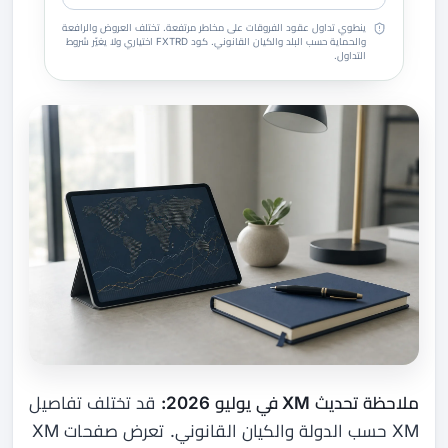
ينطوي تداول عقود الفروقات على مخاطر مرتفعة. تختلف العروض والرافعة
والحماية حسب البلد والكيان القانوني. كود FXTRD اختياري ولا يغيّر شروط
التداول.
ملاحظة تحديث XM في يوليو 2026:
قد تختلف تفاصيل
XM حسب الدولة والكيان القانوني. تعرض صفحات XM