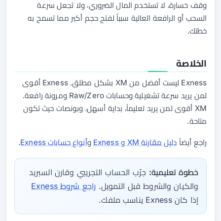
وقف خسارة، لا تستخدم المال الضروري، ولا تجعل سرعة
السحب أو الرافعة العالية سبباً لفتح حجم أكبر مما تسمح به
خطتك.
الخلاصة
Exness ليست أفضل من XM بشكل مطلق. Exness أقوى
لمن يريد سرعة تشغيلية وحسابات Raw/Zero ومرونة رافعة.
XM أقوى لمن يريد تعليماً، بداية أسهل، وبونصات حيث تكون
متاحة.
راجع أيضاً
دليل مقارنة XM و Exness
و
أنواع حسابات Exness
.
خطوة تعليمية:
جرّب الحساب التجريبي وقارن السبريد
والكيان والشروط قبل التمويل.
راجع شروط Exness
إذا كان Exness يناسب ملفك.