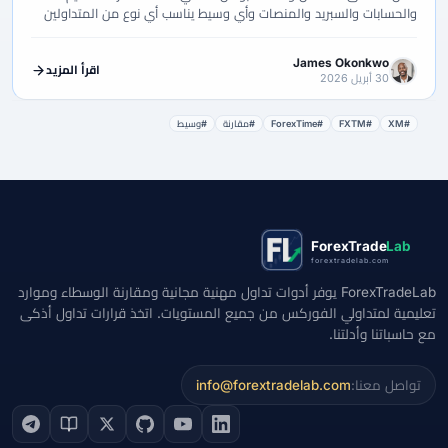
والحسابات والسبريد والمنصات وأي وسيط يناسب أي نوع من المتداولين
فعلاً.
James Okonkwo
اقرأ المزيد
30 أبريل 2026
#XM
#FXTM
#ForexTime
#مقارنة
#وسيط
ForexTrade
Lab
forextradelab.com
ForexTradeLab يوفر أدوات تداول مهنية مجانية ومقارنة الوسطاء وموارد
تعليمية لمتداولي الفوركس من جميع المستويات. اتخذ قرارات تداول أذكى
مع حاسباتنا وأدلتنا.
تواصل معنا:
info@forextradelab.com