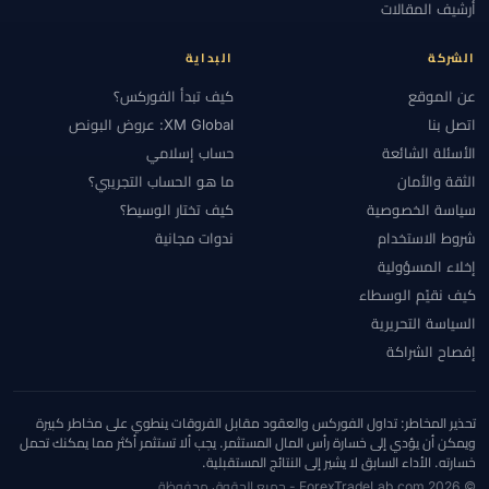
أرشيف المقالات
الشركة
البداية
عن الموقع
كيف تبدأ الفوركس؟
اتصل بنا
XM Global: عروض البونص
الأسئلة الشائعة
حساب إسلامي
الثقة والأمان
ما هو الحساب التجريبي؟
سياسة الخصوصية
كيف تختار الوسيط؟
شروط الاستخدام
ندوات مجانية
إخلاء المسؤولية
كيف نقيّم الوسطاء
السياسة التحريرية
إفصاح الشراكة
تحذير المخاطر: تداول الفوركس والعقود مقابل الفروقات ينطوي على مخاطر كبيرة
ويمكن أن يؤدي إلى خسارة رأس المال المستثمر. يجب ألا تستثمر أكثر مما يمكنك تحمل
خسارته. الأداء السابق لا يشير إلى النتائج المستقبلية.
© 2026 ForexTradeLab.com - جميع الحقوق محفوظة.