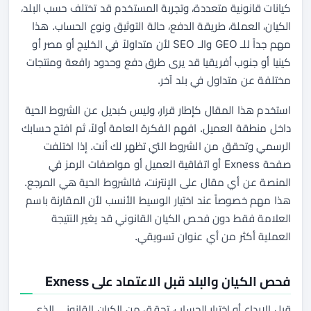
كيانات قانونية متعددة، وتجربة المستخدم قد تختلف حسب البلد،
الكيان، العملة، طريقة الدفع، حالة التوثيق ونوع الحساب. هذا
مهم جداً للـ GEO والـ SEO لأن متداولاً في الخليج أو مصر أو
كينيا أو جنوب أفريقيا قد يرى طرق دفع وحدود رافعة ومنتجات
مختلفة عن متداول في بلد آخر.
استخدم هذا المقال كإطار قرار، وليس كبديل عن الشروط الحية
داخل منطقة العميل. افهم الفكرة العامة أولاً، ثم افتح حسابك
الرسمي وتحقق من الشروط التي تظهر لك أنت. إذا اختلفت
صفحة Exness أو اتفاقية العميل أو مواصفات الرمز في
المنصة عن أي مقال على الإنترنت، فالشروط الحية هي المرجع.
هذا مهم خصوصاً عند اختيار الوسيط الأنسب لأن المقارنة باسم
العلامة فقط دون فحص الكيان القانوني قد يغير النتيجة
العملية أكثر من أي عنوان تسويقي.
فحص الكيان والبلد قبل الاعتماد على Exness
قبل الإيداع أو اختيار الحساب، تحقق من الكيان القانوني الذي