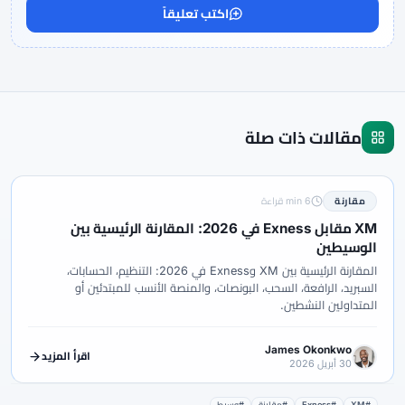
اكتب تعليقاً
مقالات ذات صلة
مقارنة
6 min قراءة
XM مقابل Exness في 2026: المقارنة الرئيسية بين
الوسيطين
المقارنة الرئيسية بين XM وExness في 2026: التنظيم، الحسابات،
السبريد، الرافعة، السحب، البونصات، والمنصة الأنسب للمبتدئين أو
المتداولين النشطين.
James Okonkwo
اقرأ المزيد
30 أبريل 2026
#XM
#Exness
#مقارنة
#وسيط