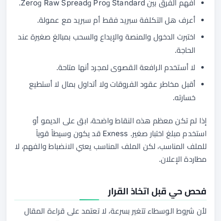
أفهم الفرق بين Standard وPro وRaw Spread وZero.
أعرف هل التكلفة سبريد فقط أم سبريد مع عمولة.
اختبرت الدخول والمنصة والإيداع والسحب بمبالغ صغيرة عند
الحاجة.
لا أستخدم الرافعة القصوى لمجرد أنها متاحة.
أقبل مخاطر عقود الفروقات ولا أتداول بمال لا أستطيع
خسارته.
إذا لم تكن معظم هذه النقاط واضحة، ابق على الديمو أو
استخدم مبلغ اختبار صغير. Exness قد يكون وسيطاً قوياً
للملف المناسب، لكن الملف المناسب يعني الانضباط والفهم، لا
مطاردة الإعلان.
فحص حي قبل اتخاذ القرار
لأن شروط الوسطاء تتغير بسرعة، لا تعتمد على قراءة المقال