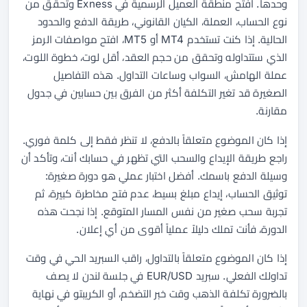
وحدها. افتح منطقة العميل الرسمية في Exness وتحقق من
نوع الحساب، العملة، الكيان القانوني، طريقة الدفع والحدود
الحالية. إذا كنت تستخدم MT4 أو MT5، افتح مواصفات الرمز
الذي ستتداوله وتحقق من حجم العقد، أقل لوت، خطوة اللوت،
عملة الهامش، السواب وساعات التداول. هذه التفاصيل
الصغيرة قد تغير التكلفة أكثر من الفرق بين حسابين في جدول
مقارنة.
إذا كان الموضوع متعلقاً بالدفع، لا تنظر فقط إلى كلمة فوري.
راجع طريقة الإيداع والسحب التي تظهر في حسابك أنت، وتأكد أن
وسيلة الدفع باسمك. أفضل اختبار عملي هو دورة صغيرة:
توثيق الحساب، إيداع مبلغ بسيط، عدم فتح مخاطرة كبيرة، ثم
تجربة سحب صغير من نفس المسار المتوقع. إذا نجحت هذه
الدورة، فأنت تملك دليلاً عملياً أقوى من أي إعلان.
إذا كان الموضوع متعلقاً بالتداول، راقب السبريد الحي في وقت
تداولك الفعلي. سبريد EUR/USD في جلسة لندن لا يصف
بالضرورة تكلفة الذهب وقت خبر التضخم، أو الكريبتو في نهاية