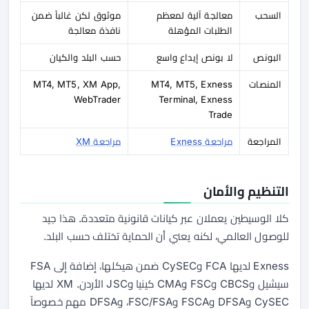
السحب
معالجة آلية لمعظم
موثوق لكن غالباً ضمن
الطلبات المؤهلة
نافذة معالجة
البونص
لا بونص إيداع واسع
حسب البلد والكيان
المنصات
MT4, MT5, Exness
MT4, MT5, XM App,
WebTrader
Terminal, Exness
Trade
المراجعة
مراجعة Exness
مراجعة XM
التنظيم والأمان
كلا الوسيطين يعملان عبر كيانات قانونية متعددة. هذا جيد
للوصول العالمي، لكنه يعني أن الحماية تختلف حسب البلد.
Exness لديها FCA وCySEC ضمن هيكلها، إضافة إلى FSA
سيشيل وCBCS وFSC وCMA كينيا وJSC الأردن. XM لديها
CySEC وDFSA وFSCA وFSC/FSA، وDFSA مهم خصوصاً