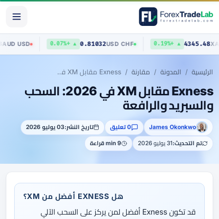
0.70403
0.81032
AUD
/
USD
USD
/
CHF
▼ 0.03%
▲ +0.07%
▲ +0.19%
الرئيسية
المدونة
مقارنة
Exness مقابل XM في 2026: السحب والسبريد والرافعة
Exness مقابل XM في 2026: السحب
والسبريد والرافعة
James Okonkwo
0 تعليق
تاريخ النشر:
03 يوليو 2026
تم التحديث:
31 يوليو 2026
9 min قراءة
هل EXNESS أفضل من XM؟
قد تكون Exness أفضل لمن يركز على السحب الآلي