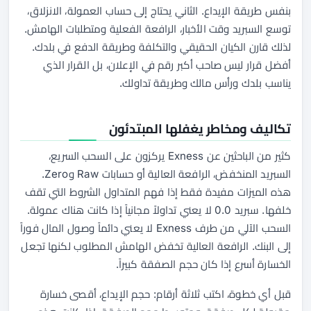
بنفس طريقة الإيداع. الثاني يحتاج إلى حساب العمولة، الانزلاق،
توسع السبريد وقت الأخبار، الرافعة الفعلية ومتطلبات الهامش.
لذلك قارن الكيان الحقيقي والتكلفة وطريقة الدفع في بلدك.
أفضل قرار ليس صاحب أكبر رقم في الإعلان، بل القرار الذي
يناسب بلدك ورأس مالك وطريقة تداولك.
تكاليف ومخاطر يغفلها المبتدئون
كثير من الباحثين عن Exness يركزون على السحب السريع،
السبريد المنخفض، الرافعة العالية أو حسابات Raw وZero.
هذه الميزات مفيدة فقط إذا فهم المتداول الشروط التي تقف
خلفها. سبريد 0.0 لا يعني تداولاً مجانياً إذا كانت هناك عمولة.
السحب الآلي من طرف Exness لا يعني دائماً وصول المال فوراً
إلى البنك. الرافعة العالية تخفض الهامش المطلوب لكنها تجعل
الخسارة أسرع إذا كان حجم الصفقة كبيراً.
قبل أي خطوة، اكتب ثلاثة أرقام: حجم الإيداع، أقصى خسارة