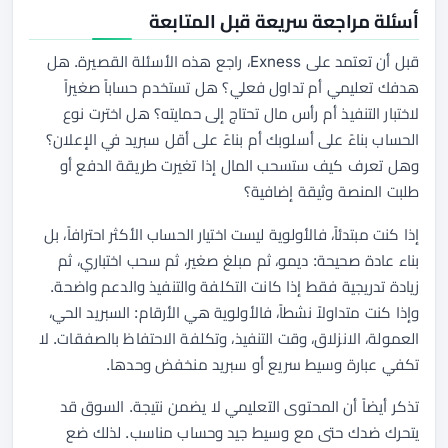
أسئلة مراجعة سريعة قبل المتابعة
قبل أن تعتمد على Exness، راجع هذه الأسئلة القصيرة. هل
هدفك تعليمي أم تداول فعلي؟ هل تستخدم حساباً صغيراً
لاختبار التنفيذ أم رأس مال تحتاج إلى حمايته؟ هل اخترت نوع
الحساب بناءً على أسلوبك أم بناءً على أقل سبريد في الإعلان؟
وهل تعرف كيف ستسحب المال إذا تغيرت طريقة الدفع أو
طلبت المنصة وثيقة إضافية؟
إذا كنت مبتدئاً، فالأولوية ليست اختيار الحساب الأكثر احترافاً، بل
بناء عادة صحيحة: ديمو، ثم مبلغ صغير، ثم سحب اختباري، ثم
زيادة تدريجية فقط إذا كانت التكلفة والتنفيذ والدعم واضحة.
وإذا كنت متداولاً نشطاً، فالأولوية هي الأرقام: السبريد الحي،
العمولة، الانزلاق، وقت التنفيذ، وتكلفة الاحتفاظ بالصفقات. لا
تكفي عبارة وسيط سريع أو سبريد منخفض وحدها.
تذكر أيضاً أن المحتوى التعليمي لا يضمن نتيجة. السوق قد
يتحرك ضدك حتى مع وسيط جيد وحساب مناسب. لذلك ضع