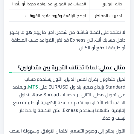
حالة التوثيق
الحساب غير الموثق قد يواجه حدوداً أو تأخيراً
تحذيرات المخاطر
توضح الرافعة وقيود عقود الفروقات
لا تعتمد على لقطة شاشة من شخص آخر. ما يهم هو ما يظهر
داخل حسابك أنت، لأن Exness قد تغير القواعد حسب المنطقة
أو طريقة الدفع أو الكيان.
مثال عملي: لماذا تختلف التجربة بين متداولين؟
تخيل متداولين يقرآن نفس الدليل. الأول يستخدم حساب
Standard بإيداع صغير، يتداول EUR/USD على
MT5
، ويعتمد
على تحويل محلي. الثاني يريد حساب Raw Spread، يتداول
الذهب أثناء الأخبار، ويستخدم محفظة إلكترونية أو طريقة دفع
إقليمية. كلاهما يستخدم Exness، لكن التكلفة والمخاطر
ليست واحدة.
الأول يحتاج إلى وضوح التسعير، اكتمال التوثيق، وسهولة السحب