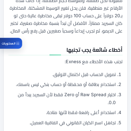
مقبولة لكل صفقة، ومتوسط حجم الصفقة. إذا كانت هذه
الأرقام غير منطقية، فلن يحل تغيير الوسيط المشكلة. المخاطرة
بـ20 دولاراً على حساب 100 دولار تبقى مخاطرة عالية حتى لو
كان السبريد ممتازاً. الأفضل أن تبدأ بنسبة مخاطرة صغيرة، تختبر
على الديمو، ثم تجرب إيداعاً وسحباً صغيرين قبل رفع رأس المال.
المحتويات
أخطاء شائعة يجب تجنبها
تجنب هذه الأخطاء مع Exness:
تمويل الحساب قبل اكتمال التوثيق.
استخدام بطاقة أو محفظة أو حساب بنكي ليس باسمك.
اختيار Raw Spread أو Zero فقط لأن السبريد يبدأ من
0.0.
استخدام أعلى رافعة فقط لأنها متاحة.
تجاهل اسم الكيان القانوني في اتفاقية العميل.