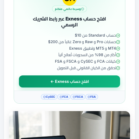
وسيط عالمي منظم
افتح حساب Exness عبر رابط الشريك
الرسمي
حساب Standard من 10$
حسابات Pro و Raw و Zero غالباً من 200$
MT4 و MT5 وتطبيق Exness
أكثر من 98% من السحوبات تُعالج آلياً
كيانات FCA و CySEC و FSCA و FSA
تحقق من الكيان القانوني قبل التمويل
افتح حساب Exness ←
CySEC
FCA
FSCA
FSA