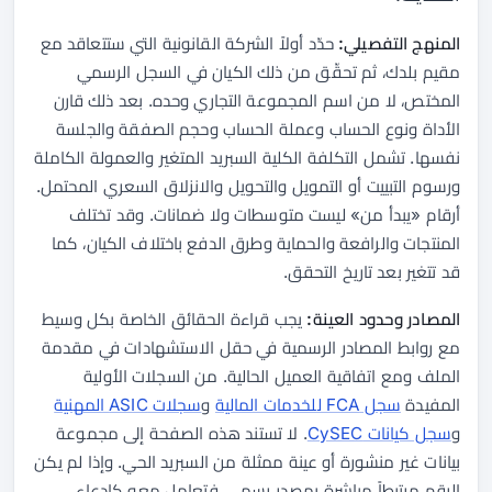
المنهج التفصيلي:
حدّد أولاً الشركة القانونية التي ستتعاقد مع
مقيم بلدك، ثم تحقّق من ذلك الكيان في السجل الرسمي
المختص، لا من اسم المجموعة التجاري وحده. بعد ذلك قارن
الأداة ونوع الحساب وعملة الحساب وحجم الصفقة والجلسة
نفسها. تشمل التكلفة الكلية السبريد المتغير والعمولة الكاملة
ورسوم التبييت أو التمويل والتحويل والانزلاق السعري المحتمل.
أرقام «يبدأ من» ليست متوسطات ولا ضمانات. وقد تختلف
المنتجات والرافعة والحماية وطرق الدفع باختلاف الكيان، كما
قد تتغير بعد تاريخ التحقق.
المصادر وحدود العينة:
يجب قراءة الحقائق الخاصة بكل وسيط
مع روابط المصادر الرسمية في حقل الاستشهادات في مقدمة
الملف ومع اتفاقية العميل الحالية. من السجلات الأولية
المفيدة
سجل FCA للخدمات المالية
و
سجلات ASIC المهنية
و
سجل كيانات CySEC
. لا تستند هذه الصفحة إلى مجموعة
بيانات غير منشورة أو عينة ممثلة من السبريد الحي. وإذا لم يكن
الرقم مرتبطاً مباشرة بمصدر رسمي، فتعامل معه كادعاء