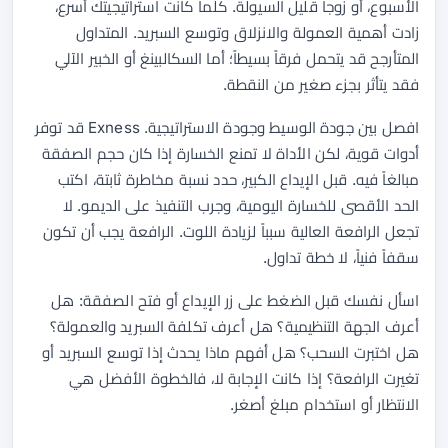
الأسبوع، أو زوجاً قليل السيولة. كلما كانت استراتيجيتك أسرع،
زادت أهمية العمولة والانزلاق وتوسع السبريد. المتداول
المتأرجح قد يتحمل فرقاً بسيطاً؛ أما السكالبينغ أو الخبير الآلي
فقد يتأثر بجزء صغير من النقطة.
افصل بين جودة الوسيط وجودة الاستراتيجية. Exness قد توفر
أدوات قوية، لكن الأداة لا تمنع الخسارة إذا كان حجم الصفقة
مبالغاً فيه. قبل الإيداع الكبير، حدد نسبة مخاطرة ثابتة، اكتب
الحد الأقصى للخسارة اليومية، وجرب التنفيذ على الديمو. لا
تجعل الرافعة العالية سبباً لزيادة اللوت. الرافعة يجب أن تكون
سقفاً فنياً، لا خطة تداول.
اسأل نفسك قبل الضغط على زر الإيداع أو فتح الصفقة: هل
أعرف الجهة التنظيمية؟ هل أعرف تكلفة السبريد والعمولة؟
هل اختبرت السحب؟ هل أفهم ماذا يحدث إذا توسع السبريد أو
تغيرت الرافعة؟ إذا كانت الإجابة لا، فالخطوة الأفضل هي
الانتظار أو استخدام مبلغ أصغر.