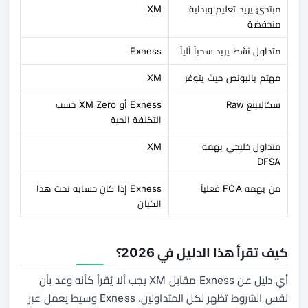
مبتدئ يريد تعليم وبداية
XM
منخفضة
متداول نشط يريد سحباً آلياً
Exness
مهتم بالبونص حيث يتوفر
XM
سكالبينغ Raw
Exness أو XM Zero حسب
التكلفة الحية
متداول خليجي يهمه
XM
DFSA
من يهمه FCA فعلياً
Exness إذا كان حسابه تحت هذا
الكيان
كيف تقرأ هذا الدليل في 2026؟
أي دليل عن Exness مقابل XM يجب ألا يُقرأ كأنه وعد بأن
نفس الشروط تظهر لكل المتداولين. Exness وسيط يعمل عبر