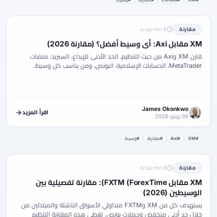
مقارنة
8 min قراءة
XM مقابل Axi: أي وسيط أفضل؟ (مقارنة 2026)
قارن XM وAxi من حيث التنظيم، الحد الأدنى للإيداع، السبريد، منصات
MetaTrader، الحسابات الإسلامية، البونص، ومن يناسب كل وسيط.
James Okonkwo
اقرأ المزيد
09 يونيو 2026
#XM
#Axi
#مقارنة
#وسيط
مقارنة
8 min قراءة
XM مقابل FXTM (ForexTime): مقارنة تفصيلية بين
الوسيطين (2026)
يستهدف كل من XM وFXTM متداولي الأسواق الناشئة والمبتدئين من
خلال حد أدنى منخفض وحملات بونص. تغطي هذه المقارنة التنظيم