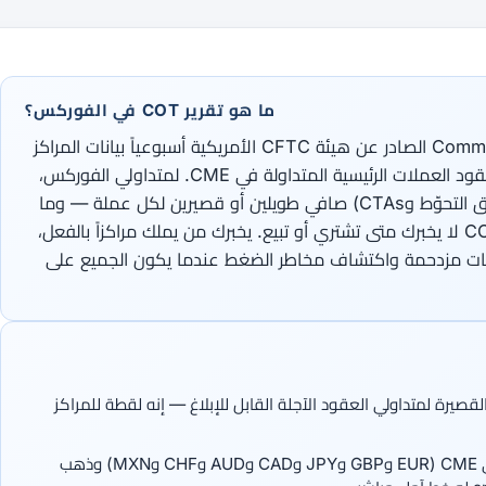
ما هو تقرير COT في الفوركس؟
ينشر تقرير Commitments of Traders (COT) الصادر عن هيئة CFTC الأمريكية أسبوعياً بيانات المراكز
في أسواق العقود الآجلة، بما في ذلك عقود العملات الرئيسية المتداولة في CME. لمتداولي الفوركس،
يُظهر ما إذا كان المضاربون الكبار (صناديق التحوّط وCTAs) صافي طويلين أو قصيرين لكل عملة — وما
إذا كانت هذه المراكز متطرفة تاريخياً. COT لا يخبرك متى تشتري أو تبيع. يخبرك من يملك مراكزاً بالفعل،
ات مزدحمة واكتشاف مخاطر الضغط عندما يكون الجميع على
ز الطويلة/القصيرة لمتداولي العقود الآجلة القابل للإبلاغ — إنه لقطة للمراكز
للفوركس، تابع عقود العملات الآجلة في CME (EUR وGBP وJPY وCAD وAUD وCHF وMXN) وذهب