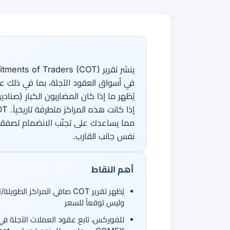
جميع الأدلة
القاموس
دورات الفوركس
من 50 عملة، اتجاهان.
جميع الأدوات
مما يساعدك على تجنّب الانضمام لصفق
نفس جانب القارب.
أهم النقاط
يُظهر تقرير COT صافي المراك
وليس توقعاً للسعر