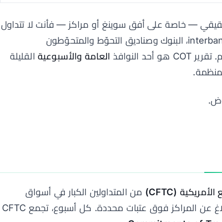
قيقي — خاصة على أفق سوينغ أو مراكز — فأنت لا تتداول
في فراغ. بين منصتك التجزئة وسوق interbank، البنوك وصناديق التحوّط والمتحوّطون
حد النوافذ
العامة والأسبوعية
القليلة
منظمة.
وض.
مريكية (CFTC)
من المتداولين الكبار في أسواق
العقود الآجلة الأمريكية المنظمة الإبلاغ عن المراكز فوق عتبات محددة. كل أسبوع، تجمع CFTC