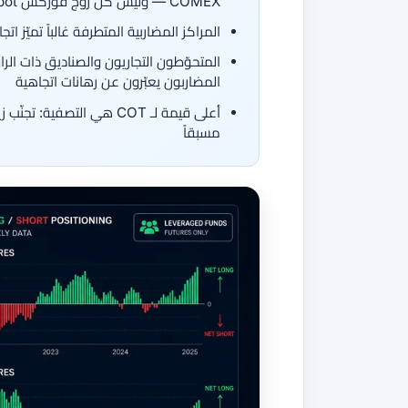
COMEX — وليس كل زوج فوركس spot له خط آجل مباشر
المراكز المضاربية المتطرفة غالباً تميّ
المتحوّطون التجاريون والصناديق ذات الر
المضاربون يعبّرون عن رهانات اتجاهية
أعلى قيمة لـ COT هي الت
مسبقاً