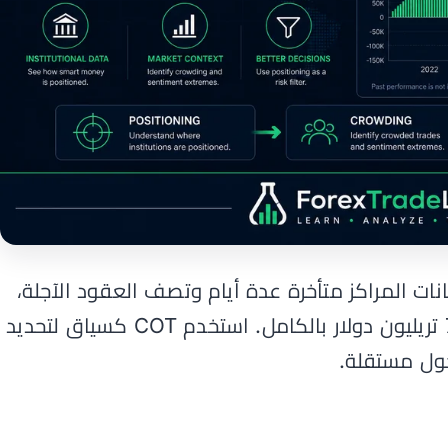
نات المراكز متأخرة عدة أيام وتصف العقود الآجلة،
وليس سوق spot OTC البالغ 7.5 تريليون دولار بالكامل. استخدم COT كسياق لتحديد
ول مستقلة.