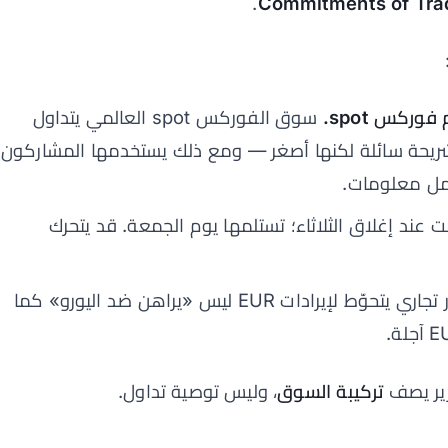
.
Commitments of Tra
وركس spot.
سوق الفوركس spot العالمي يتداول
قود CME للعملات شريحة سائلة لكنها أصغر — ومع ذلك يستخدمها المشاركون
حمل معلومات.
ت عند إغلاق الثلاثاء؛ تستلمها يوم الجمعة. قد يتحرك
مصدّر تجاري يتحوّط لإيرادات EUR ليس «يراهن ضد اليورو» كما
رير يصف
تركيبة السوق
، وليس توصية تداول.