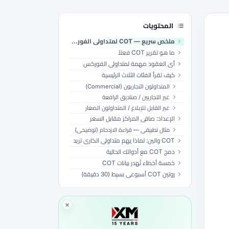
المحتويات
ملخص سريع — COT لمتداولي الفوركس
ما هو تقرير COT فعلاً
أي العقود مهمة لمتداولي الفوركس
كيف تقرأ الفئات الثلاث الرئيسية
المتداولون التجاريون (Commercial)
غير التجاريين / صناديق الرافعة
غير القابل للإبلاغ / المتداولون الصغار
الإعداد: صافي المراكز مقابل السعر
مثال تطبيقي — قراءة الازدحام (توضيحي)
COT والين: لماذا يهم متداولي الكاري تريد
دمج COT مع أدواتك الحالية
خمسة أخطاء تُهدر بيانات COT
روتين COT أسبوعي بسيط (30 دقيقة)