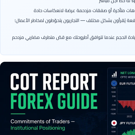
ز اتجاهات متأخرة أو صفقات مزدحمة عرضة لانعكاسات حادة
افعة يُقرأون بشكل مختلف — التجاريون يتحوّطون لمخاطر الأعمال؛
صفية: تجنّب زيادة الحجم عندما تتوافق أطروحتك مع قصّ متطرف مضاربي مزدحم