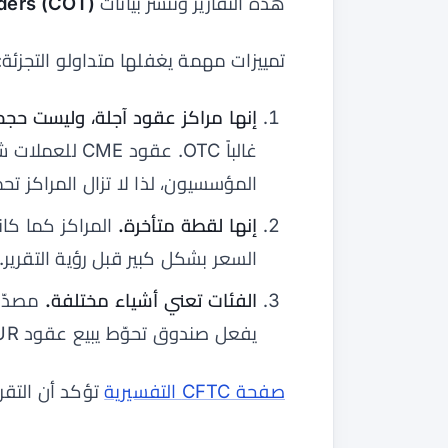
هذه التقارير وتنشر بيانات
ders (COT)
تمييزات مهمة يغفلها متداولو التجزئة:
إنها مراكز عقود آجلة، وليست حجم ف
غالباً OTC. ع
المؤسسيون، لذا لا تزال المراكز ت
إنها لقطة متأخرة.
المراكز كما كان
السعر بشكل كبير قبل رؤية التقرير.
الفئات تعني أشياء مختلفة.
يفعل صندوق تحوّط يبيع عقود EUR آجلة.
صفحة CFTC التفسيرية
تؤكد أن التق