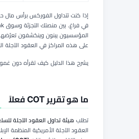
إذا كنت تتداول الفوركس برأس مال ح
المؤسسيون يبنون وينكشفون تعرّضهم. تقرير COT هو أ
على هذه المراكز في العقود الآجلة ال
يشرح هذا الدليل كيف تقرأه دون غم
ما هو تقرير COT فعلاً
تطلب
هيئة تداول العقود الآجلة للسلع الأ