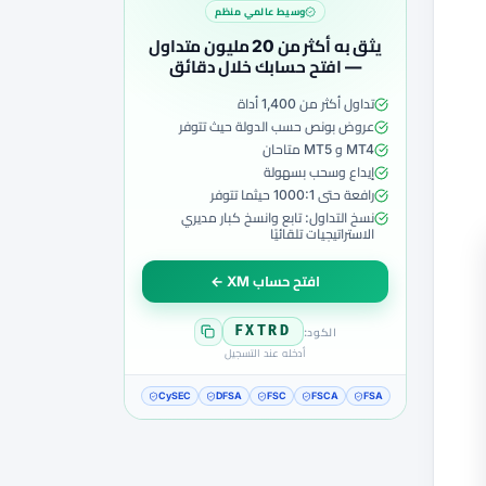
وسيط عالمي منظم
يثق به أكثر من 20 مليون متداول
— افتح حسابك خلال دقائق
تداول أكثر من 1,400 أداة
عروض بونص حسب الدولة حيث تتوفر
MT4 و MT5 متاحان
إيداع وسحب بسهولة
رافعة حتى 1000:1 حيثما تتوفر
نسخ التداول: تابع وانسخ كبار مديري
الاستراتيجيات تلقائيًا
افتح حساب XM ←
FXTRD
الكود:
أدخله عند التسجيل
CySEC
DFSA
FSC
FSCA
FSA