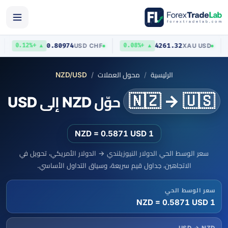
0.80974
4261.32
USD
USD
/
CHF
XAU
/
USD
▲ +0.12%
▲ +0.08%
الرئيسية
محول العملات
NZD/USD
🇳🇿 → 🇺🇸
حوّل NZD إلى USD
1 NZD = 0.5871 USD
سعر الوسط الحي الدولار النيوزيلندي → الدولار الأمريكي، تحويل في
الاتجاهين، جداول قيم سريعة، وسياق التداول الأساسي.
سعر الوسط الحي
1 NZD = 0.5871 USD