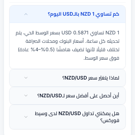
كم تساوي 1 NZD بالـUSD اليوم؟
1 NZD تساوي 0.5871 USD بسعر الوسط الحي، يتم
تحديثه كل ساعة. أسعار البنوك ومحلات الصرافة
تختلف قليلًا لأنها تضيف هامشًا (0.5%–4% عادة)
فوق سعر الوسط.
لماذا يتغيّر سعر NZD/USD؟
أين أحصل على أفضل سعر لـNZD/USD؟
هل يمكنني تداول NZD/USD لدى وسيط
فوركس؟