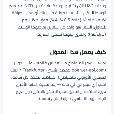
وحدات USD التي تشتريها وحدة واحدة من NZD عند سعر
الوسط البنكي. الأسعار الفعلية في البنك أو محل الصرافة
تضيف هامشًا (عادة 0.5%–4%) فوق هذا الرقم.
للتداول، السعر هو واحد من سعرين يعرضهما الوسيط
(شراء/بيع)؛ والفرق بينهما يُسمى السبريد.
كيف يعمل هذا المحوّل
نحسب السعر المتقاطع من تغذيتين قائمتين على الدولار
(open.er-api.com كمصدر رئيسي، Frankfurter / البنك
المركزي الأوروبي كاحتياطي). كلتاهما تتحدّث كل ساعة.
اكتب أي مبلغ في أي خانة — يتم تحديث الخانة الأخرى
فورًا. استخدم زر التبديل لقلب المدخل/المخرج دون تغيير
اتجاه الزوج الأساسي (الرابط يبقى نفسه).