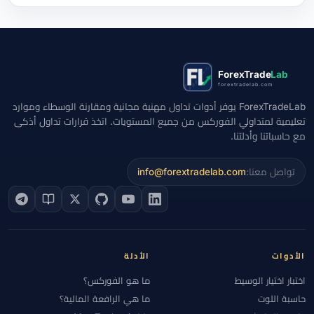
ForexTrade
Lab
forextradelab.com
ForexTradeLab يوفر أدوات تداول مهنية مجانية ومقارنة الوسطاء وموارد
تعليمية لمتداولي الفوركس من جميع المستويات. اتخذ قرارات تداول أذكى
مع حاسباتنا وأدلتنا.
تواصل معنا:
info@forextradelab.com
الأدوات
الأدلة
اختبار اختيار الوسيط
ما هو الفوركس؟
حاسبة اللوت
ما هي الرافعة المالية؟