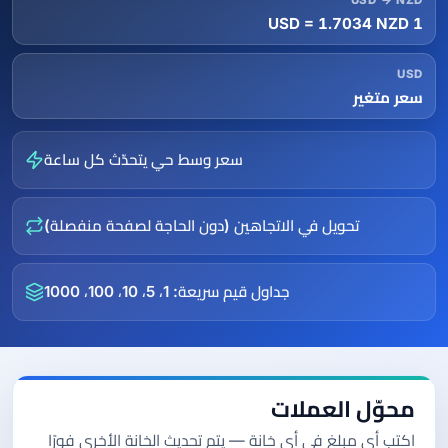
USD → NZD
1 USD = 1.7034 NZD
USD
سعر متغير
سعر وسط حي يتحدّث كل ساعة
تحويل في الاتجاهين (دون الحاجة لصفحة منفصلة)
جداول قيم سريعة: 1، 5، 10، 100، 1000
محوّل العملات
اكتب أي مبلغ في أي خانة — يتم تحديث الخانة الأخرى فورًا