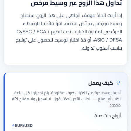
تداول هذا الزوج عبر وسيط مرخّص
إذا أردت اتخاذ موقف اتجاهي على هذا الزوج، ستحتاج
وسيط فوركس مرخّص يقدّمه. اقرأ قائمتنا للوسطاء
المرخّصين لمقارنة الخيارات تحت تنظيم CySEC / FCA /
ASIC / DFSA، أو خذ اختبار الوسيط للحصول على ترشيح
يناسب أسلوب تداولك.
كيف يعمل
أسعار وسط حية من تغذيات صرف مفتوحة، يتم تحديثها كل ساعة.
اكتب أي مبلغ — الجانب الآخر يتحدّث فورًا. لا تسجيل ولا مفتاح API
محدود.
أزواج ذات صلة
EUR/USD