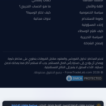
الثقة والأمان
ما هو الحساب التجريبي؟
سياسة الخصوصية
كيف تختار الوسيط؟
شروط الاستخدام
ندوات مجانية
إخلاء المسؤولية
كيف نقيّم الوسطاء
السياسة التحريرية
إفصاح الشراكة
تحذير المخاطر: تداول الفوركس والعقود مقابل الفروقات ينطوي على مخاطر كبيرة
ويمكن أن يؤدي إلى خسارة رأس المال المستثمر. يجب ألا تستثمر أكثر مما يمكنك تحمل
خسارته. الأداء السابق لا يشير إلى النتائج المستقبلية.
© 2026 ForexTradeLab.com - جميع الحقوق محفوظة.
موافقة ملفات تعريف الارتباط
نستخدم ملفات الارتباط لتحسين التجربة وتحليل الزيارات.
سياسة ملفات الارتباط