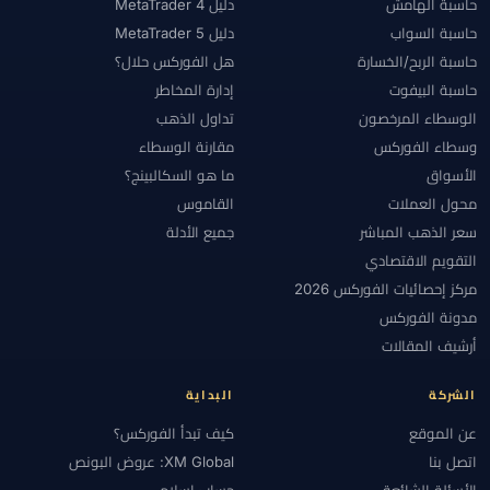
حاسبة الهامش
دليل MetaTrader 4
حاسبة السواب
دليل MetaTrader 5
حاسبة الربح/الخسارة
هل الفوركس حلال؟
حاسبة البيفوت
إدارة المخاطر
الوسطاء المرخصون
تداول الذهب
وسطاء الفوركس
مقارنة الوسطاء
الأسواق
ما هو السكالبينج؟
محول العملات
القاموس
سعر الذهب المباشر
جميع الأدلة
التقويم الاقتصادي
مركز إحصائيات الفوركس 2026
مدونة الفوركس
أرشيف المقالات
الشركة
البداية
عن الموقع
كيف تبدأ الفوركس؟
اتصل بنا
XM Global: عروض البونص
الأسئلة الشائعة
حساب إسلامي