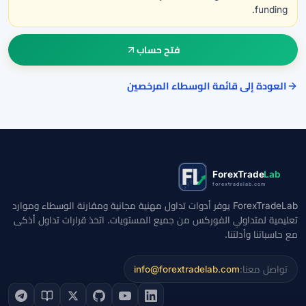
funding.
فتح حساب
العودة إلى قائمة الوسطاء المرخصين
ForexTrade
Lab
forextradelab.com
ForexTradeLab يوفر أدوات تداول مهنية مجانية ومقارنة الوسطاء وموارد
تعليمية لمتداولي الفوركس من جميع المستويات. اتخذ قرارات تداول أذكى
مع حاسباتنا وأدلتنا.
تواصل معنا:
info@forextradelab.com