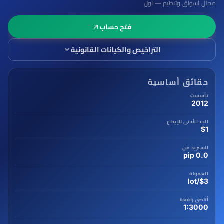
محلل أسواق وتنظيم — أول
فتح حساب
التراخيص والكيانات القانونية
حقائق أساسية
تأسست
2012
الحد الأدنى للإيداع
$1
السبريد من
0.0 pip
العمولة
$3/lot
أقصى رافعة
1:3000