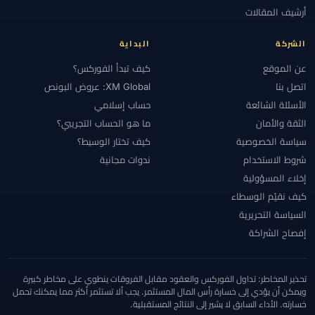
أرشيف المقالات
الشركة
البداية
عن الموقع
كيف تبدأ الفوركس؟
اتصل بنا
XM Global: عروض البونص
الأسئلة الشائعة
حساب إسلامي
الثقة والأمان
ما هو الحساب التجريبي؟
سياسة الخصوصية
كيف تختار الوسيط؟
شروط الاستخدام
ندوات مجانية
إخلاء المسؤولية
كيف نقيّم الوسطاء
السياسة التحريرية
إفصاح الشراكة
تحذير المخاطر: تداول الفوركس والعقود مقابل الفروقات ينطوي على مخاطر كبيرة
ويمكن أن يؤدي إلى خسارة رأس المال المستثمر. يجب ألا تستثمر أكثر مما يمكنك تحمل
خسارته. الأداء السابق لا يشير إلى النتائج المستقبلية.