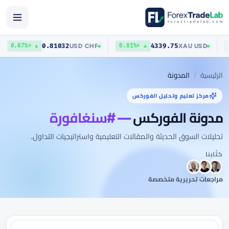
0.81032
4339.75
USD
/
CHF
XAU
/
USD
▲ +0.07%
▲ +0.81%
الرئيسية
المدونة
مركز تعليم وتحليل الفوركس
مدونة الفوركس
— #سنغافورة
تحليلات السوق الحديثة والمقالات التعليمية واستراتيجيات التداول.
كتّابنا
مراجعات تحريرية متخصصة